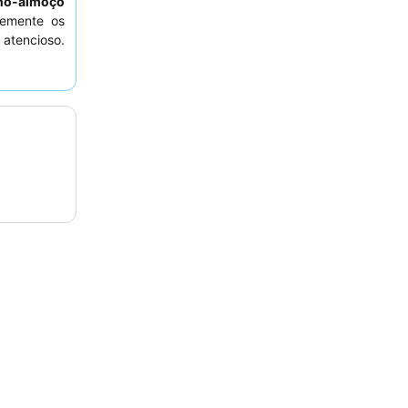
eno-almoço
temente os
 atencioso.
olicitar um