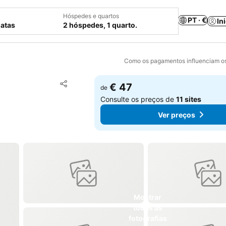
Hóspedes e quartos
PT · €
In
datas
2 hóspedes, 1 quarto.
Como os pagamentos influenciam os
Adicionar aos favoritos
€ 47
de
Partilhar
Consulte os preços de
11 sites
Ver preços