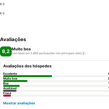
€ 0
€ 0
Avaliações
Muito boa
8,2
com base em 3.869 pontuações nos principais
sites
Avaliações dos hóspedes
Excelente
Muito boa
Boa
Aceitável
Fraca
Mostrar avaliações