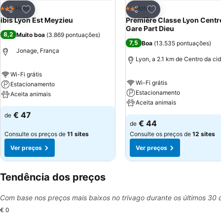
Adicionar aos favoritos
Adicionar aos favor
Hotel
Hotel
3 Estrelas
2 Estrelas
Partilhar
Partilhar
ibis Lyon Est Meyzieu
Première Classe Lyon Centr
Gare Part Dieu
8,2
Muito boa
(
3.869 pontuações
)
7,5
Boa
(
13.535 pontuações
)
Jonage, França
Lyon, a 2.1 km de Centro da ci
Wi-Fi grátis
Wi-Fi grátis
Estacionamento
Estacionamento
Aceita animais
Aceita animais
€ 47
de
€ 44
de
Consulte os preços de
11 sites
Consulte os preços de
12 sites
Ver preços
Ver preços
Tendência dos preços
Com base nos preços mais baixos no trivago durante os últimos 30 
€ 0