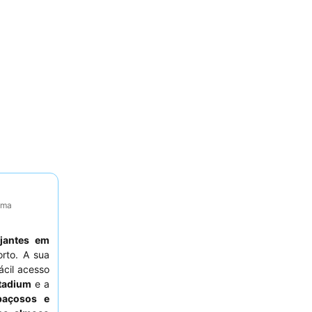
tima
ajantes em
rto. A sua
ácil acesso
tadium
e a
paçosos e