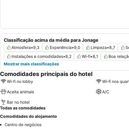
Classificação acima da média para Jonage
Atmosfera
•
9,3
Experiência
•
9,0
Limpeza
•
8,7
S
Instalações e comodidades
•
8,2
Wi-fi
•
8,1
Boa relaçã
Mostrar mais classificações
Comodidades principais do hotel
Wi-fi no lobby
Wi-fi nos quar
Aceita animais
A/C
Bar no hotel
Todas as comodidades
Comodidades do alojamento
Centro de negócios