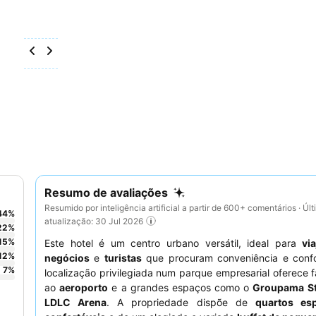
Resumo de avaliações
Resumido por inteligência artificial a partir de 600+ comentários · Úl
44
%
atualização: 30 Jul 2026
22
%
15
%
Este hotel é um centro urbano versátil, ideal para
vi
12
%
negócios
e
turistas
que procuram conveniência e confo
7
%
localização privilegiada num parque empresarial oferece f
ao
aeroporto
e a grandes espaços como o
Groupama S
LDLC Arena
. A propriedade dispõe de
quartos es