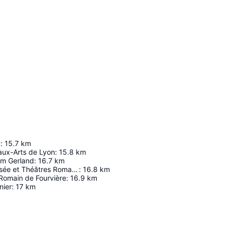
u
:
15.7
km
ux-Arts de Lyon
:
15.8
km
um Gerland
:
16.7
km
Lugdunum Musée et Théâtres Romains
:
16.8
km
Romain de Fourvière
:
16.9
km
nier
:
17
km