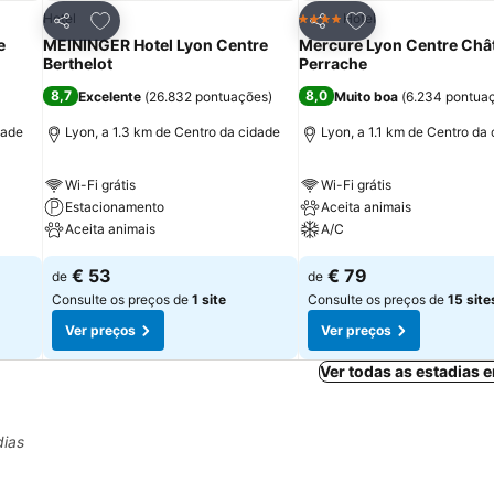
itos
Adicionar aos favoritos
Adicionar aos fav
Hotel
Hotel
4 Estrelas
Partilhar
Partilhar
e
MEININGER Hotel Lyon Centre
Mercure Lyon Centre Châ
Berthelot
Perrache
8,7
8,0
Excelente
(
26.832 pontuações
)
Muito boa
(
6.234 pontua
dade
Lyon, a 1.3 km de Centro da cidade
Lyon, a 1.1 km de Centro da
Wi-Fi grátis
Wi-Fi grátis
Estacionamento
Aceita animais
Aceita animais
A/C
€ 53
€ 79
de
de
Consulte os preços de
1 site
Consulte os preços de
15 site
Ver preços
Ver preços
Ver todas as estadias
dias