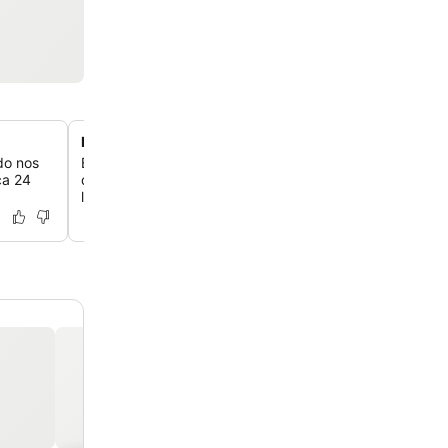
Design moderno recentemente renovado
do nos
Experimente um hotel completamente renovado em 202
ca 24
quartos chiques, elegantes e bem iluminados, com rou
luxuosas e decoração contemporânea.