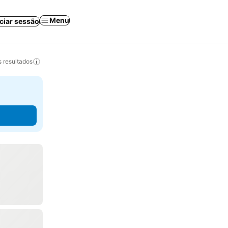
Menu
iciar sessão
 resultados