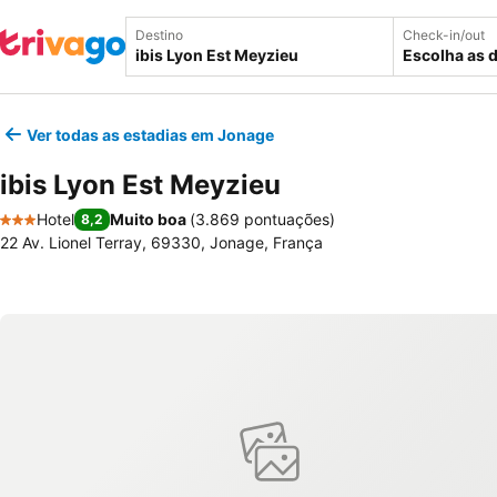
Destino
Check-in/out
Escolha as 
Ver todas as estadias em Jonage
ibis Lyon Est Meyzieu
Hotel
Muito boa
(
3.869 pontuações
)
8,2
3 Estrelas
22 Av. Lionel Terray, 69330, Jonage, França