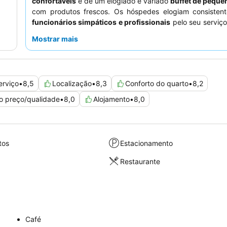
confortáveis
e de um elogiado e variado
buffet de pequ
com produtos frescos. Os hóspedes elogiam consisten
funcionários simpáticos e profissionais
pelo seu serviço
Para uma experiência mais tranquila, os hóspedes devem s
Mostrar mais
quarto virado para o jardim.
erviço
•
8,5
Localização
•
8,3
Conforto do quarto
•
8,2
o preço/qualidade
•
8,0
Alojamento
•
8,0
tos
Estacionamento
Restaurante
Café