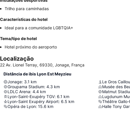
Instalações desportivas
Trilho para caminhadas
Características do hotel
Ideal para a comunidade LGBTQIA+
Tema/tipo de hotel
Hotel próximo do aeroporto
Localização
22 Av. Lionel Terray, 69330, Jonage, França
Distância de ibis Lyon Est Meyzieu
Jonage
:
3.1
km
Le Gros Caillo
Groupama Stadium
:
4.3
km
Musée des Bea
LDLC Arena
:
4.4
km
Matmut Stadi
Lyon-Saint-Exupéry TGV
:
6.1
km
Lyon-Saint Exupéry Airport
:
6.5
km
Théâtre Gallo-
Opéra de Lyon
:
15.6
km
Halle Tony Gar