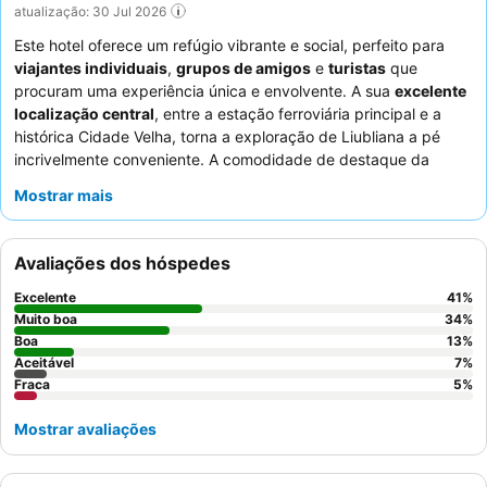
atualização: 30 Jul 2026
Este hotel oferece um refúgio vibrante e social, perfeito para
viajantes individuais
,
grupos de amigos
e
turistas
que
procuram uma experiência única e envolvente. A sua
excelente
localização central
, entre a estação ferroviária principal e a
histórica Cidade Velha, torna a exploração de Liubliana a pé
incrivelmente conveniente. A comodidade de destaque da
propriedade é o seu
espaço comum
no 7º andar, que inclui um
Mostrar mais
terraço no último piso
com vistas panorâmicas, ideal para
socializar e relaxar. Os hóspedes elogiam consistentemente os
funcionários excecionais
pela sua simpatia e prestabilidade, e
Avaliações dos hóspedes
o buffet de pequeno-almoço oferece uma boa variedade de
opções. Para uma estadia verdadeiramente distinta, considere
Excelente
41
%
reservar um dos
sleeping pods
para uma experiência de
Muito boa
34
%
alojamento inovadora.
Boa
13
%
Aceitável
7
%
Fraca
5
%
Mostrar avaliações