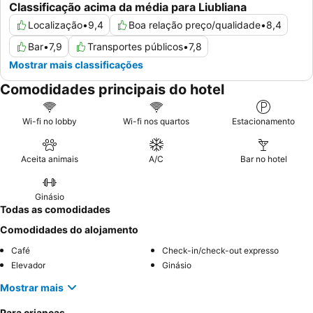
Classificação acima da média para Liubliana
Localização
•
9,4
Boa relação preço/qualidade
•
8,4
Bar
•
7,9
Transportes públicos
•
7,8
Mostrar mais classificações
Comodidades principais do hotel
Wi-fi no lobby
Wi-fi nos quartos
Estacionamento
Aceita animais
A/C
Bar no hotel
Ginásio
Todas as comodidades
Comodidades do alojamento
Café
Check-in/check-out expresso
Elevador
Ginásio
Mostrar mais
Para crianças