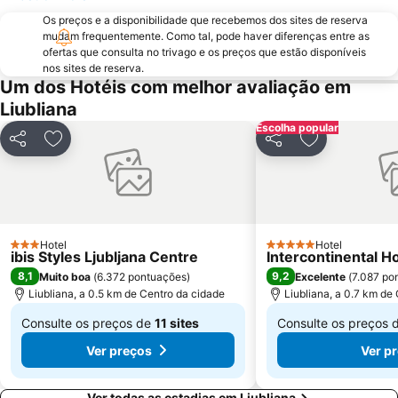
Os preços e a disponibilidade que recebemos dos sites de reserva
mudam frequentemente. Como tal, pode haver diferenças entre as
ofertas que consulta no trivago e os preços que estão disponíveis
nos sites de reserva.
Um dos Hotéis com melhor avaliação em
Liubliana
Escolha popular
Partilhar
Adicionar aos favoritos
Partilhar
Adicionar aos
Hotel
Hotel
3 Estrelas
5 Estrelas
ibis Styles Ljubljana Centre
Intercontinental Ho
8,1
9,2
Muito boa
(
6.372 pontuações
)
Excelente
(
7.087 po
Liubliana, a 0.5 km de Centro da cidade
Liubliana, a 0.7 km de
Consulte os preços de
11 sites
Consulte os preços 
De
De
Ver preços
Ver p
€ 73
€ 250
Ver todas as estadias em Liubliana