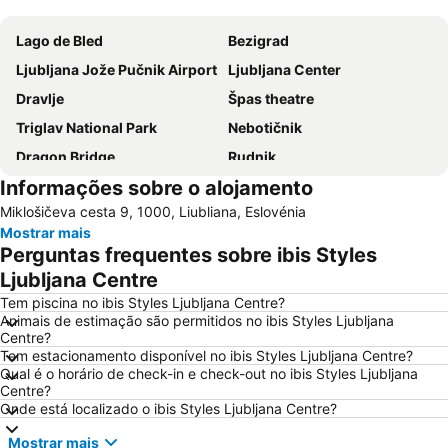
Ampliar mapa
Lago de Bled
Bezigrad
Ljubljana Jože Pučnik Airport
Ljubljana Center
Dravlje
Špas theatre
Triglav National Park
Nebotičnik
Dragon Bridge
Rudnik
Informações sobre o alojamento
Velika planina
Ljubljana walking tour and tourist train ride
Miklošičeva cesta 9, 1000, Liubliana, Eslovénia
Ljubljana Town Hall
Atlantis
Mostrar mais
Moste
Polje
Perguntas frequentes sobre ibis Styles
São Martinho
Ilha de Bled
Ljubljana Centre
Tem piscina no ibis Styles Ljubljana Centre?
Animais de estimação são permitidos no ibis Styles Ljubljana
Centre?
Tem estacionamento disponível no ibis Styles Ljubljana Centre?
Qual é o horário de check-in e check-out no ibis Styles Ljubljana
Centre?
Onde está localizado o ibis Styles Ljubljana Centre?
Mostrar mais