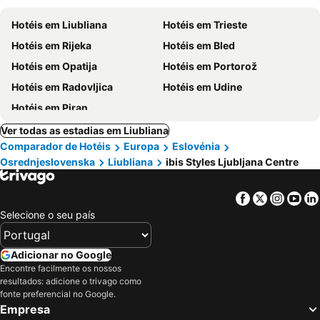
Hotéis em Liubliana
Hotéis em Trieste
Hotéis em Rijeka
Hotéis em Bled
Hotéis em Opatija
Hotéis em Portorož
Hotéis em Radovljica
Hotéis em Udine
Hotéis em Piran
Ver todas as estadias em Liubliana
Comparador de Hotéis
Europa
Eslovénia
Osrednjeslovenska
Liubliana
ibis Styles Ljubljana Centre
Facebook
Twitter
Insta
Yo
Selecione o seu país
Adicionar no Google
Encontre facilmente os nossos
resultados: adicione o trivago como
fonte preferencial no Google.
Empresa