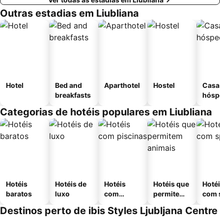
Outras estadias em Liubliana
Hotel
Bed and
Aparthotel
Hostel
Casa
breakfasts
hósp
Categorias de hotéis populares em Liubliana
Hotéis
Hotéis de
Hotéis
Hotéis que
Hoté
baratos
luxo
com
permitem
com 
piscinas
animais
Destinos perto de ibis Styles Ljubljana Centre