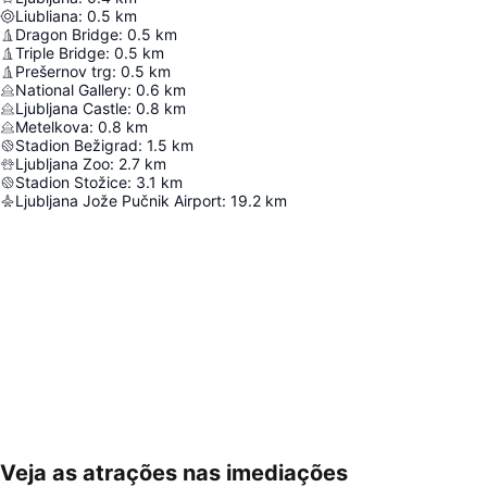
Liubliana
:
0.5
km
Dragon Bridge
:
0.5
km
Triple Bridge
:
0.5
km
Prešernov trg
:
0.5
km
National Gallery
:
0.6
km
Ljubljana Castle
:
0.8
km
Metelkova
:
0.8
km
Stadion Bežigrad
:
1.5
km
Ljubljana Zoo
:
2.7
km
Stadion Stožice
:
3.1
km
Ljubljana Jože Pučnik Airport
:
19.2
km
Veja as atrações nas imediações