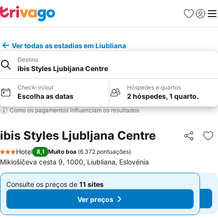
Favoritos
Iniciar
Me
Ver todas as estadias em Liubliana
Destino
ibis Styles Ljubljana Centre
Check-in/out
Hóspedes e quartos
Escolha as datas
2 hóspedes, 1 quarto.
Como os pagamentos influenciam os resultados
ibis Styles Ljubljana Centre
Partilhar
Ad
Hotel
8,1
Muito boa
(
6.372 pontuações
)
3 Estrelas
Miklošičeva cesta 9, 1000, Liubliana, Eslovénia
Consulte os preços de
11 sites
Consulte os preços de
11 sites
De
De
Ver preços
Ver preços
€ 73
€ 73