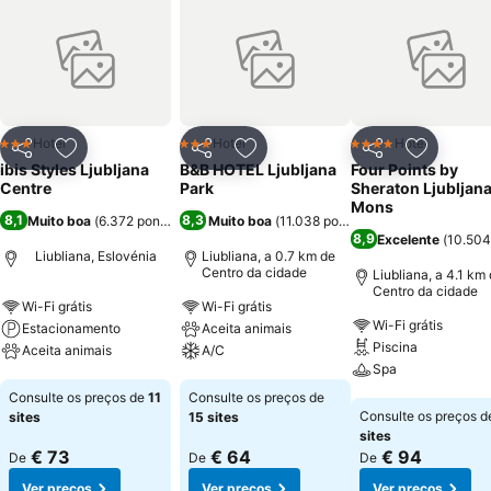
Hotel
Hotel
Hotel
3 Estrelas
3 Estrelas
4 Estrelas
Partilhar
Adicionar aos favoritos
Partilhar
Adicionar aos favoritos
Partilhar
Adicionar
ibis Styles Ljubljana
B&B HOTEL Ljubljana
Four Points by
Centre
Park
Sheraton Ljubljan
Mons
8,1
8,3
Muito boa
(
6.372 pontuações
Muito boa
)
(
11.038 pontuações
)
8,9
Excelente
(
10.504
Liubliana, Eslovénia
Liubliana, a 0.7 km de
Centro da cidade
Liubliana, a 4.1 km
Centro da cidade
Wi-Fi grátis
Wi-Fi grátis
Wi-Fi grátis
Estacionamento
Aceita animais
Piscina
Aceita animais
A/C
Spa
Ver preços
Ver preços
Consulte os preços de
11
Consulte os preços de
Ver preços
Consulte os preços 
sites
15 sites
sites
€ 73
€ 64
€ 94
De
De
De
Ver preços
Ver preços
Ver preços