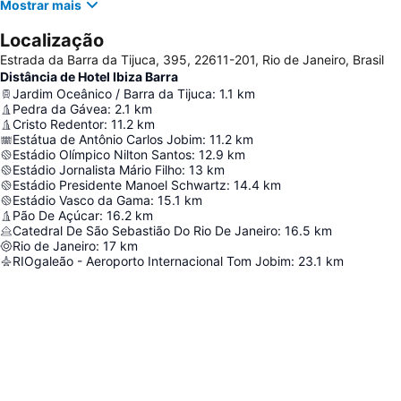
Mostrar mais
Localização
Estrada da Barra da Tijuca, 395, 22611-201, Rio de Janeiro, Brasil
Distância de Hotel Ibiza Barra
Jardim Oceânico / Barra da Tijuca
:
1.1
km
Pedra da Gávea
:
2.1
km
Cristo Redentor
:
11.2
km
Estátua de Antônio Carlos Jobim
:
11.2
km
Estádio Olímpico Nilton Santos
:
12.9
km
Estádio Jornalista Mário Filho
:
13
km
Estádio Presidente Manoel Schwartz
:
14.4
km
Estádio Vasco da Gama
:
15.1
km
Pão De Açúcar
:
16.2
km
Catedral De São Sebastião Do Rio De Janeiro
:
16.5
km
Rio de Janeiro
:
17
km
RIOgaleão - Aeroporto Internacional Tom Jobim
:
23.1
km