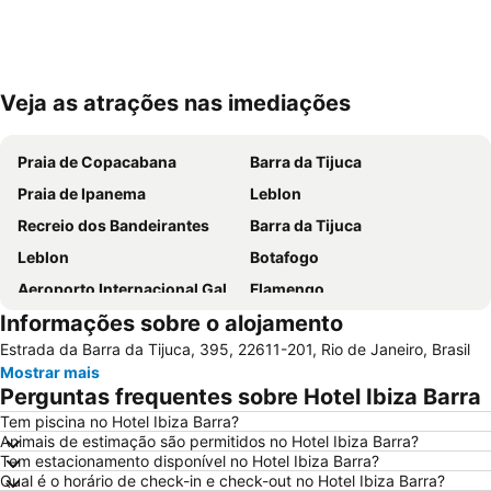
Veja as atrações nas imediações
Ampliar mapa
Praia de Copacabana
Barra da Tijuca
Praia de Ipanema
Leblon
Recreio dos Bandeirantes
Barra da Tijuca
Leblon
Botafogo
Aeroporto Internacional Galeão - Antônio Carlos Jobim
Flamengo
Informações sobre o alojamento
Lapa
Aeroporto do Rio de Janeiro - Santos Dumont
Estrada da Barra da Tijuca, 395, 22611-201, Rio de Janeiro, Brasil
Arpoador
Catete
Mostrar mais
Parque Olímpico
Avenida Atlântica
Perguntas frequentes sobre Hotel Ibiza Barra
Centro
Rock in Rio - Cidade do Rock
Tem piscina no Hotel Ibiza Barra?
Animais de estimação são permitidos no Hotel Ibiza Barra?
Praia do Leme
Consulado Geral dos Estados Unidos
Tem estacionamento disponível no Hotel Ibiza Barra?
Estádio Mário Filho ou Maracanã
Laranjeiras
Qual é o horário de check-in e check-out no Hotel Ibiza Barra?