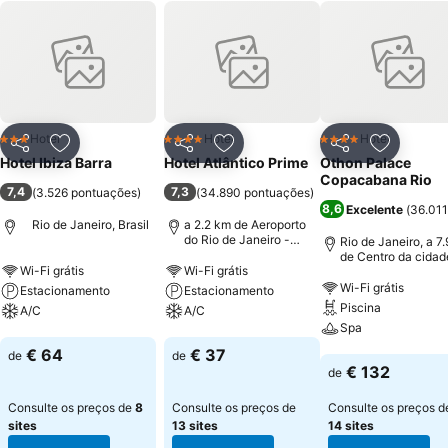
Hotel
Hotel
Hotel
3 Estrelas
4 Estrelas
4 Estrelas
Partilhar
Adicionar aos favoritos
Partilhar
Adicionar aos favoritos
Partilhar
Adicionar
Hotel Ibiza Barra
Hotel Atlântico Prime
Othon Palace
Copacabana Rio
7,4
7,3
(
3.526 pontuações
)
(
34.890 pontuações
)
8,6
Excelente
(
36.011
Rio de Janeiro, Brasil
a 2.2 km de Aeroporto
do Rio de Janeiro -
Rio de Janeiro, a 7
Santos Dumont
de Centro da cidad
Wi-Fi grátis
Wi-Fi grátis
Wi-Fi grátis
Estacionamento
Estacionamento
Piscina
A/C
A/C
Spa
Ver preços
Ver preços
€ 64
€ 37
de
de
Ver preços
€ 132
de
Consulte os preços de
8
Consulte os preços de
Consulte os preços d
sites
13 sites
14 sites