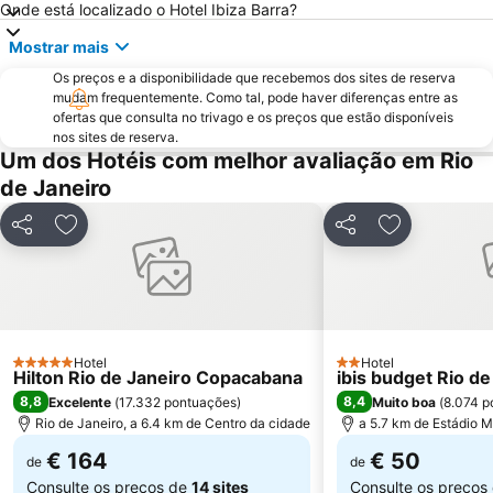
Onde está localizado o Hotel Ibiza Barra?
Praia do Recreio
Praia de Icaraí
Mostrar mais
Leme
Glória
Os preços e a disponibilidade que recebemos dos sites de reserva
Terminal Rodoviário Novo Rio
Praia do Flamengo
mudam frequentemente. Como tal, pode haver diferenças entre as
Ilha de Paquetá
Praia de São Conrado
ofertas que consulta no trivago e os preços que estão disponíveis
nos sites de reserva.
Rio Centro
Santa Teresa
Um dos Hotéis com melhor avaliação em Rio
Riocentro Convention Centre
Urca
de Janeiro
Corcovado - Cristo Redentor
Arcos da Lapa
Partilhar
Adicionar aos favoritos
Partilhar
Adicionar ao
Centro Olímpico de Tênis
Norte Shopping
Praia de Itacoatiara
Sambódromo
Praia de Camboinhas
Praia de Botafogo
Praia do Pepê
Jockey Club Brasileiro - Hipódromo da Gávea
Hotel
Hotel
5 Estrelas
Jardim Botânico
Central do Brasil
2 Estrelas
Hilton Rio de Janeiro Copacabana
ibis budget Rio d
8,8
8,4
Excelente
(
17.332 pontuações
)
Muito boa
(
8.074 p
AquaRio
Voo de Asa Delta
Rio de Janeiro, a 6.4 km de Centro da cidade
a 5.7 km de Estádio 
Engenhão
Maracanã Metro Station
€ 164
€ 50
de
de
Consulte os preços de
14 sites
Consulte os preços