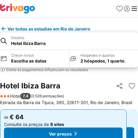
Favoritos
Iniciar
Me
Ver todas as estadias em Rio de Janeiro
Destino
Hotel Ibiza Barra
Check-in/out
Hóspedes e quartos
Escolha as datas
2 hóspedes, 1 quarto.
Como os pagamentos influenciam os resultados
Hotel Ibiza Barra
Partilhar
Ad
Hotel
7,4
(
3.526 pontuações
)
3 Estrelas
Estrada da Barra da Tijuca, 395, 22611-201, Rio de Janeiro, Brasil
€ 64
€ 64
de
de
Consulte os preços de
8 sites
Consulte os preços de
8 sites
Ver preços
Ver preços