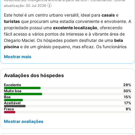
atualização: 30 Jul 2026
Este hotel é um centro urbano versátil, ideal para
casais
e
turistas
que procuram uma estadia conveniente e envolvente. A
propriedade possui uma
excelente localização
, oferecendo
fácil acesso a vários pontos de interesse e à vibrante área de
Olegario Maciel. Os hóspedes podem desfrutar de uma
bela
piscina
e de um ginásio pequeno, mas eficaz. Os funcionários
recebem consistentemente elogios pela sua educação e
Mostrar mais
eficiência, particularmente a equipa da receção, e o pequeno-
almoço oferece uma seleção variada. Para uma experiência
mais confortável, considere solicitar um quarto com uma vista
Avaliações dos hóspedes
agradável.
Excelente
29
%
Muito boa
30
%
Boa
15
%
Aceitável
17
%
Fraca
9
%
Mostrar avaliações