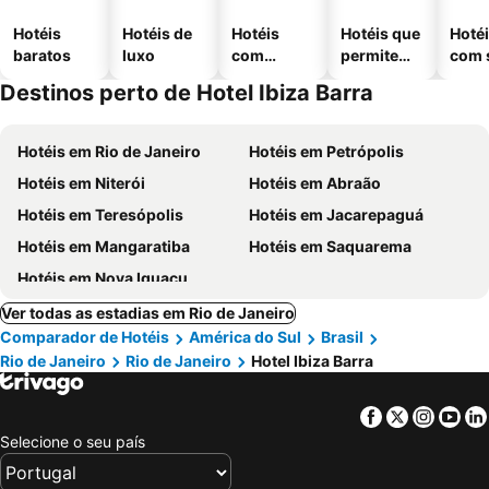
Hotéis
Hotéis de
Hotéis
Hotéis que
Hoté
baratos
luxo
com
permitem
com 
piscinas
animais
Destinos perto de Hotel Ibiza Barra
Hotéis em Rio de Janeiro
Hotéis em Petrópolis
Hotéis em Niterói
Hotéis em Abraão
Hotéis em Teresópolis
Hotéis em Jacarepaguá
Hotéis em Mangaratiba
Hotéis em Saquarema
Hotéis em Nova Iguaçu
Ver todas as estadias em Rio de Janeiro
Comparador de Hotéis
América do Sul
Brasil
Rio de Janeiro
Rio de Janeiro
Hotel Ibiza Barra
Facebook
Twitter
Insta
Yo
Selecione o seu país