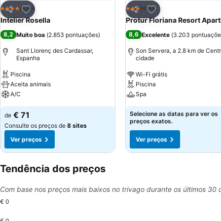
Adicionar aos favoritos
Adicionar aos favor
Hotel
Hotel
4 Estrelas
3 Estrelas
Partilhar
Partilhar
Intelier Rosella
Protur Floriana Resort Apart
8,2
8,6
Muito boa
(
2.853 pontuações
)
Excelente
(
3.203 pontuaçõe
Sant Llorenç des Cardassar,
Son Servera, a 2.8 km de Cent
Espanha
cidade
Piscina
Wi-Fi grátis
Aceita animais
Piscina
A/C
Spa
€ 71
Selecione as datas para ver os
de
preços exatos.
Consulte os preços de
8 sites
Ver preços
Ver preços
Tendência dos preços
Com base nos preços mais baixos no trivago durante os últimos 30 
€ 0
€ 0