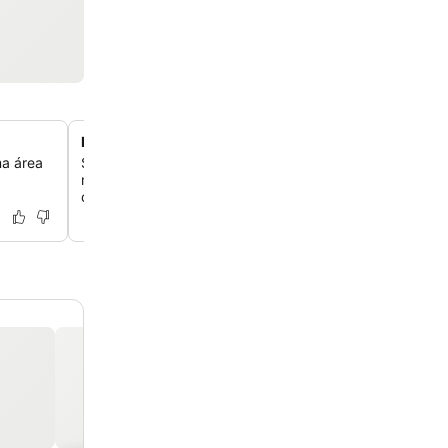
Buffet temático variado
ma área
Saboreie diversos buffets de café da manhã e jantar c
mudam diariamente, oferecendo uma ampla seleção de 
qualidade para todos os gostos.