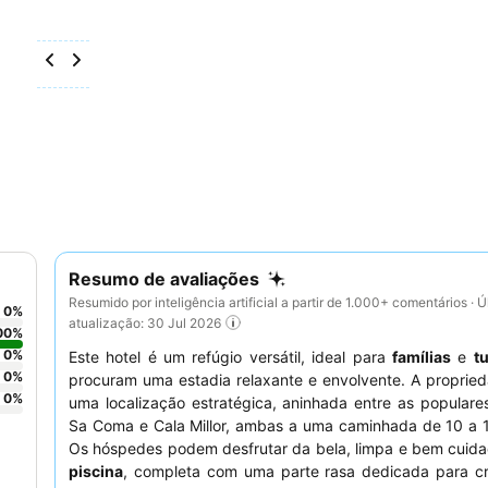
Resumo de avaliações
Resumido por inteligência artificial a partir de 1.000+ comentários · Ú
0
%
atualização: 30 Jul 2026
00
%
0
%
Este hotel é um refúgio versátil, ideal para
famílias
e
tu
0
%
procuram uma estadia relaxante e envolvente. A proprie
0
%
uma localização estratégica, aninhada entre as populare
Sa Coma e Cala Millor, ambas a uma caminhada de 10 a 1
Os hóspedes podem desfrutar da bela, limpa e bem cuid
piscina
, completa com uma parte rasa dedicada para cr