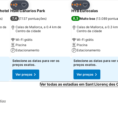
itos
Adicionar aos favoritos
Adicionar aos fav
Hotel
Hotel
3 Estrelas
4 Estrelas
Partilhar
Partilhar
hotel
HSM Canarios Park
HYB Eurocalas
7,4
8,3
s
)
(
7.137 pontuações
)
Muito boa
(
13.089 pontu
ro da
Calas de Mallorca, a 0.4 km de
Calas de Mallorca, a 0.3 km
Centro da cidade
Centro da cidade
Wi-Fi grátis
Wi-Fi grátis
Piscina
Piscina
Estacionamento
Estacionamento
Selecione as datas para ver os
Selecione as datas para ver 
preços exatos.
preços exatos.
Ver preços
Ver preços
Ver todas as estadias em Sant Llorenç des
dias