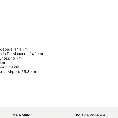
pdepera
:
14.1
km
oria De Manacor
:
14.1
km
untes
:
15
km
km
lem
:
17.9
km
rca Airport
:
55.3
km
Ampliar mapa
Cala Millor
Port de Pollença