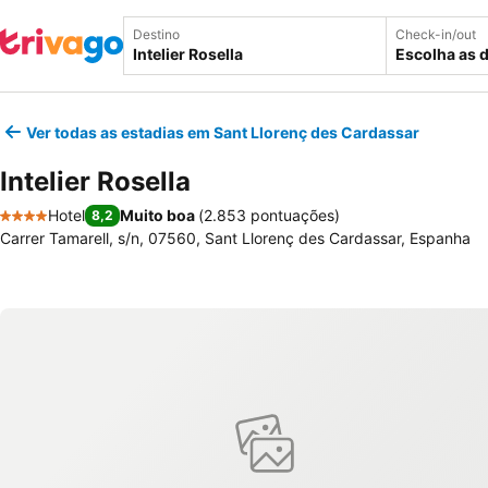
Destino
Check-in/out
Escolha as 
Ver todas as estadias em Sant Llorenç des Cardassar
Intelier Rosella
Hotel
Muito boa
(
2.853 pontuações
)
8,2
4 Estrelas
Carrer Tamarell, s/n, 07560, Sant Llorenç des Cardassar, Espanha