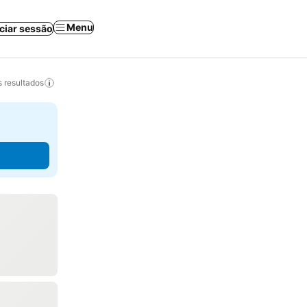
Menu
iciar sessão
 resultados