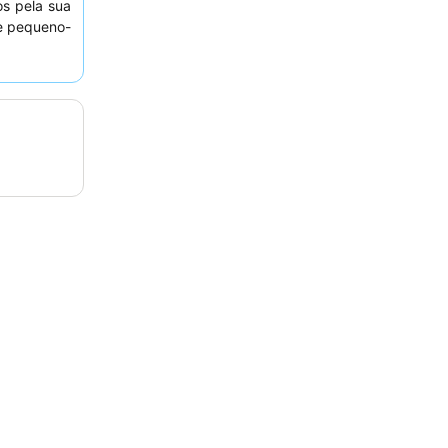
os pela sua
de pequeno-
uma estadia
randa
para