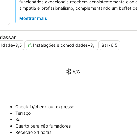
funcionários excecionais recebem consistentemente elogi
simpatia e profissionalismo, complementando um buffet 
almoço elogiado pela sua seleção vasta e variada. Para 
Mostrar mais
mais confortável, considere reservar um quarto com
va
melhorar a sua experiência.
rdassar
lidade
•
8,5
Instalações e comodidades
•
8,1
Bar
•
6,5
s
A/C
Check-in/check-out expresso
Terraço
Bar
Quarto para não fumadores
Receção 24 horas