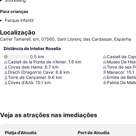
Snorkeling
Para crianças
Parque infantil
Localização
Carrer Tamarell, s/n, 07560, Sant Llorenç des Cardassar, Espanha
Distância de Intelier Rosella
:
0.5
km
Castell de Ca
Castell de la Punta de n'Amer
:
1.6
km
Museo De Hist
Coves dels Hams
:
6.7
km
Torre de ses P
Drach (Dragon's) Cave
:
6.8
km
Manacor
:
15.1
Torre de Canyamel
:
9.6
km
Ermita de Bet
Coves d'Artà
:
10.1
km
Palma De Mallo
Veja as atrações nas imediações
Platja d'Alcudia
Port de Alcudia