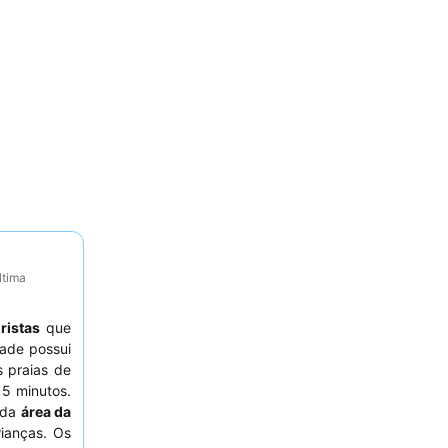
ltima
ristas
que
dade possui
s praias de
5 minutos.
ada
área da
ianças. Os