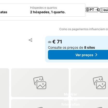
Hóspedes e quartos
PT · €
In
datas
2 hóspedes, 1 quarto.
Como os pagamentos influenciam os
Adicionar aos favoritos
€ 71
de
Partilhar
Consulte os preços de
8 sites
Ver preços