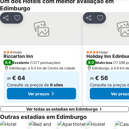
Um dos Hotéis com melhor avaliação em
EICC
Dean Village
Edimburgo
Morningside
Davidson's Mains
Currie
Gleneagles Golf Resort
Partilhar
Adicionar aos favoritos
Partilhar
Adicionar aos
Hotel
Hotel
3 Estrelas
4 Estrelas
Riccarton Inn
Holiday Inn Edinbu
8,6
8,0
Excelente
(
1.577 pontuações
)
Muito boa
(
17.398 p
Edimburgo, a 9.3 km de Centro da cidade
Edimburgo, a 4.6 km d
€ 64
€ 56
de
de
Consulte os preços de
6 sites
Consulte os preços 
Ver preços
Ver preç
Ver todas as estadias em Edimburgo
Outras estadias em Edimburgo