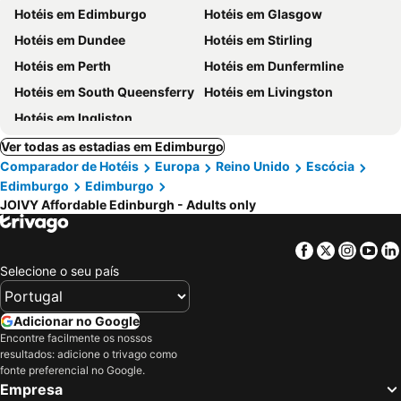
Hotéis em Edimburgo
Hotéis em Glasgow
Hotéis em Dundee
Hotéis em Stirling
Hotéis em Perth
Hotéis em Dunfermline
Hotéis em South Queensferry
Hotéis em Livingston
Hotéis em Ingliston
Ver todas as estadias em Edimburgo
Comparador de Hotéis
Europa
Reino Unido
Escócia
Edimburgo
Edimburgo
JOIVY Affordable Edinburgh - Adults only
Facebook
Twitter
Insta
Yo
Selecione o seu país
Adicionar no Google
Encontre facilmente os nossos
resultados: adicione o trivago como
fonte preferencial no Google.
Empresa