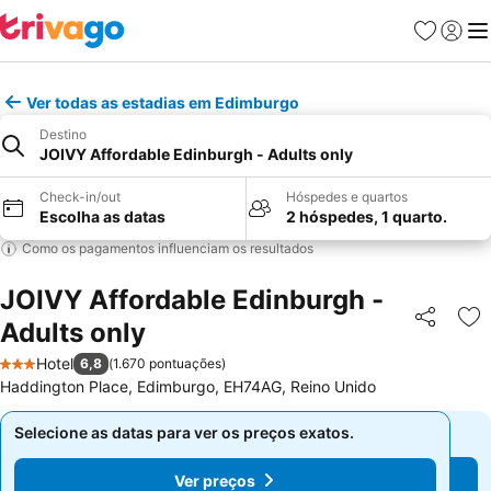
Favoritos
Iniciar
Me
Ver todas as estadias em Edimburgo
Destino
JOIVY Affordable Edinburgh - Adults only
Check-in/out
Hóspedes e quartos
Escolha as datas
2 hóspedes, 1 quarto.
Como os pagamentos influenciam os resultados
JOIVY Affordable Edinburgh -
Adults only
Partilhar
Ad
Hotel
6,8
(
1.670 pontuações
)
3 Estrelas
Haddington Place, Edimburgo, EH74AG, Reino Unido
Selecione as datas para ver os preços exatos.
Selecione as datas para ver os preços exatos.
Ver preços
Ver preços