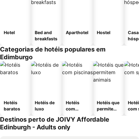
Hotel
Bed and
Aparthotel
Hostel
Casa
breakfasts
hósp
Categorias de hotéis populares em
Edimburgo
Hotéis
Hotéis de
Hotéis
Hotéis que
Hoté
baratos
luxo
com
permitem
com 
piscinas
animais
Destinos perto de JOIVY Affordable
Edinburgh - Adults only