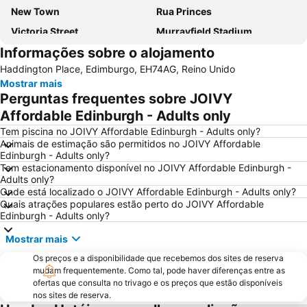
New Town
Rua Princes
Victoria Street
Murrayfield Stadium
Informações sobre o alojamento
Grassmarket
Galeria Nacional da Escócia
Haddington Place, Edimburgo, EH74AG, Reino Unido
Museu Nacional da Escócia
Leith
Mostrar mais
City Art Centre
The Royal Mile Gallery
Perguntas frequentes sobre JOIVY
St James Quarter
Rosslyn Chapel
Affordable Edinburgh - Adults only
The Witchery by the Castle
Edinburgh Park
Tem piscina no JOIVY Affordable Edinburgh - Adults only?
Animais de estimação são permitidos no JOIVY Affordable
Scott Monument
Stockbridge
Edinburgh - Adults only?
Tem estacionamento disponível no JOIVY Affordable Edinburgh -
Marchmont
Cowgate
Adults only?
Greyfriars Kirk
Holyrood Park
Onde está localizado o JOIVY Affordable Edinburgh - Adults only?
Quais atrações populares estão perto do JOIVY Affordable
Portobello
Braid Hills
Edinburgh - Adults only?
Edinburgh Zoo
Royal Terrace Gardens
Mostrar mais
Edinburgh Dungeon
Rose Street
Os preços e a disponibilidade que recebemos dos sites de reserva
Royal Botanic Garden Edinburgh
University of Edinburgh
mudam frequentemente. Como tal, pode haver diferenças entre as
ofertas que consulta no trivago e os preços que estão disponíveis
Edinburgh Marathon Festival
Ocean Terminal
nos sites de reserva.