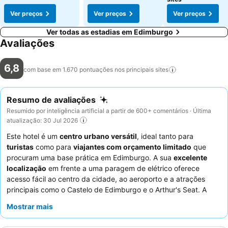
Ver preços
Ver preços
Ver preços
Ver todas as estadias em Edimburgo
Avaliações
6,8
com base em 1.670 pontuações nos principais
sites
Resumo de avaliações
Resumido por inteligência artificial a partir de 600+ comentários · Última
atualização: 30 Jul 2026
Este hotel é um
centro urbano versátil
, ideal tanto para
turistas
como para
viajantes com orçamento limitado
que
procuram uma base prática em Edimburgo. A sua
excelente
localização
em frente a uma paragem de elétrico oferece
acesso fácil ao centro da cidade, ao aeroporto e a atrações
principais como o Castelo de Edimburgo e o Arthur's Seat. A
presença de uma
pequena cozinha funcional
em algumas
Mostrar mais
acomodações oferece uma valiosa opção de self-catering, ideal
para estadias mais longas. Os hóspedes elogiam