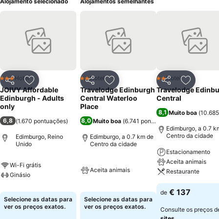
Alojamento selecionado
Alojamentos semelhantes
Hotel
Hotel
Hotel
3 Estrelas
2 Estrelas
2 Estrelas
Partilhar
Adicionar aos favoritos
Partilhar
Adicionar aos favoritos
Partilhar
Adicionar
JOIVY Affordable
Travelodge Edinburgh
Travelodge Edinb
Edinburgh - Adults
Central Waterloo
Central
only
Place
8,1
Muito boa
(
10.685
6,8
8,0
(
1.670 pontuações
)
Muito boa
(
6.741 pontuações
)
Edimburgo, a 0.7 k
Centro da cidade
Edimburgo, Reino
Edimburgo, a 0.7 km de
Unido
Centro da cidade
Estacionamento
Aceita animais
Wi-Fi grátis
Aceita animais
Restaurante
Ginásio
€ 137
de
Selecione as datas para
Selecione as datas para
ver os preços exatos.
ver os preços exatos.
Consulte os preços 
sites