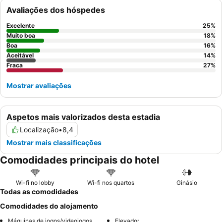
consistentemente os
funcionários
pela sua simpatia e
Avaliações dos hóspedes
prestabilidade excecionais, contribuindo para uma atmosfera
acolhedora. Para uma estadia mais tranquila, considere pedir
Excelente
25
%
um quarto virado para o jardim.
Muito boa
18
%
Boa
16
%
Aceitável
14
%
Fraca
27
%
Mostrar avaliações
Aspetos mais valorizados desta estadia
Localização
•
8,4
Mostrar mais classificações
Comodidades principais do hotel
Wi-fi no lobby
Wi-fi nos quartos
Ginásio
Todas as comodidades
Comodidades do alojamento
Máquinas de jogos/videojogos
Elevador