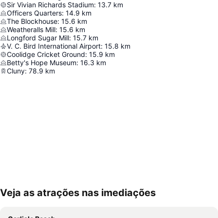
Sir Vivian Richards Stadium
:
13.7
km
Officers Quarters
:
14.9
km
The Blockhouse
:
15.6
km
Weatheralls Mill
:
15.6
km
Longford Sugar Mill
:
15.7
km
V. C. Bird International Airport
:
15.8
km
Coolidge Cricket Ground
:
15.9
km
Betty's Hope Museum
:
16.3
km
Cluny
:
78.9
km
Veja as atrações nas imediações
Ampliar mapa