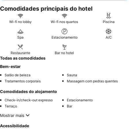
consistentemente muitos elogios pelo seu serviço caloroso e
Comodidades principais do hotel
eficiente, complementando as opções de refeições à la carte
frescas, saborosas e bem preparadas, disponíveis durante todo
o dia. Para uma experiência melhorada, considere reservar um
Wi-fi no lobby
Wi-fi nos quartos
Piscina
quarto com
vista para o mar
para apreciar plenamente a
deslumbrante paisagem costeira.
Spa
Estacionamento
A/C
Restaurante
Bar no hotel
Todas as comodidades
Bem-estar
Salão de beleza
Sauna
Tratamentos corporais
Massagem com pedras quentes
Comodidades do alojamento
Check-in/check-out expresso
Estacionamento
Terraço
Bar
Mostrar mais
Acessibilidade