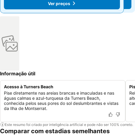
Ver preços
Ver preços
Informação útil
Acesso à Turners Beach
Pi
Pise diretamente nas areias brancas e imaculadas e nas
Re
águas calmas e azul-turquesa da Turners Beach,
al
conhecida pelos seus pores do sol deslumbrantes e vistas
ca
da Ilha de Montserrat.
Este resumo foi criado por inteligência artificial e pode não ser 100% correto.
Comparar com estadias semelhantes