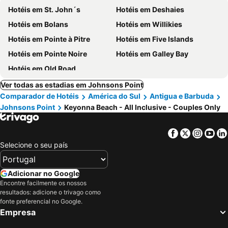
Hotéis em St. John´s
Hotéis em Deshaies
Hotéis em Bolans
Hotéis em Willikies
Hotéis em Pointe à Pitre
Hotéis em Five Islands
Hotéis em Pointe Noire
Hotéis em Galley Bay
Hotéis em Old Road
Ver todas as estadias em Johnsons Point
Comparador de Hotéis
América do Sul
Antigua e Barbuda
Johnsons Point
Keyonna Beach - All Inclusive - Couples Only
Facebook
Twitter
Insta
Yo
Selecione o seu país
Adicionar no Google
Encontre facilmente os nossos
resultados: adicione o trivago como
fonte preferencial no Google.
Empresa