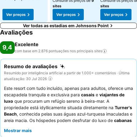
Consulte os preços de
9
Consulte os preços 
sites
sites
Ver preços
Ver preços
Ver preços
Ver todas as estadias em Johnsons Point
Avaliações
Excelente
9,4
com base em 2.876 pontuações nos principais
sites
Resumo de avaliações
Resumido por inteligência artificial a partir de 1.000+ comentários · Última
atualização: 30 Jul 2026
Este resort com tudo incluído, apenas para adultos, oferece uma
escapadela tranquila e exclusiva para
casais
e
viajantes de
luxo
que procuram um refúgio sereno à beira-mar. A
propriedade está idyllicamente situada diretamente na
Turner's
Beach
, conhecida pelas suas águas azul-turquesa imaculadas e
areia macia. Os hóspedes podem desfrutar do luxo de
cabanas
de praia atribuídas
e piscinas de imersão privadas, garantindo
Mostrar mais
o máximo relaxamento e privacidade. O
staff
atencioso recebe