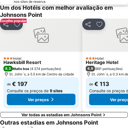
nos sites de reserva.
Um dos Hotéis com melhor avaliação em
Johnsons Point
Escolha popular
Partilhar
Adicionar aos favoritos
Partilhar
Adicionar aos
Hotel
Hotel
3 Estrelas
3 Estrelas
Hawksbill Resort
Heritage Hotel
8,3
6,9
Muito boa
(
4.574 pontuações
)
(
891 pontuações
)
St. John´s, a 5.5 km de Centro da cidade
St. John´s, a 0.3 km d
€ 197
€ 113
de
de
Consulte os preços de
9 sites
Consulte os preços 
Ver preços
Ver preç
Ver todas as estadias em Johnsons Point
Outras estadias em Johnsons Point