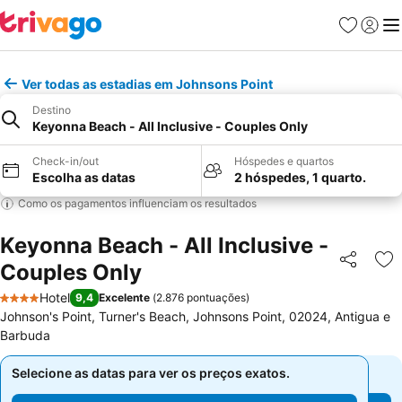
Favoritos
Iniciar
Me
Ver todas as estadias em Johnsons Point
Destino
Keyonna Beach - All Inclusive - Couples Only
Check-in/out
Hóspedes e quartos
Escolha as datas
2 hóspedes, 1 quarto.
Como os pagamentos influenciam os resultados
Keyonna Beach - All Inclusive -
Couples Only
Partilhar
Ad
Hotel
9,4
Excelente
(
2.876 pontuações
)
4 Estrelas
Johnson's Point, Turner's Beach, Johnsons Point, 02024, Antigua e
Barbuda
Selecione as datas para ver os preços exatos.
Selecione as datas para ver os preços exatos.