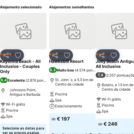
Alojamento selecionado
Alojamentos semelhantes
Hotel
Hotel
Hotel
4 Estrelas
3 Estrelas
3 Estrelas
Partilhar
Adicionar aos favoritos
Partilhar
Adicionar aos favoritos
Partilhar
Adicionar
Keyonna Beach - All
Hawksbill Resort
Jolly Beach Antigu
Inclusive - Couples
All Inclusive
8,3
Muito boa
(
4.574 pontuações
)
Only
7,4
(
2.557 pontuaçõ
St. John´s, a 5.5 km de
9,4
Excelente
(
2.876 pontuações
)
Centro da cidade
Bolans, a 1.5 km de
Centro da cidade
Johnsons Point,
Piscina
Antigua e Barbuda
Wi-Fi grátis
Spa
Wi-Fi grátis
Piscina
Estacionamento
Piscina
Spa
Spa
€ 197
de
€ 246
de
Selecione as datas para
ver os preços exatos.