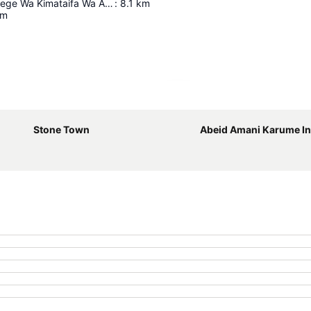
Uwanja Wa Ndege Wa Kimataifa Wa Abeid Amani Karume
:
8.1
km
km
Ampliar mapa
Stone Town
Abeid Amani Karume Internatio