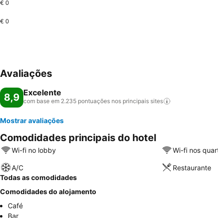
€ 0
€ 0
Avaliações
Excelente
8,9
com base em 2.235 pontuações nos principais
sites
Mostrar avaliações
Comodidades principais do hotel
Wi-fi no lobby
Wi-fi nos quar
A/C
Restaurante
Todas as comodidades
Comodidades do alojamento
Café
Bar