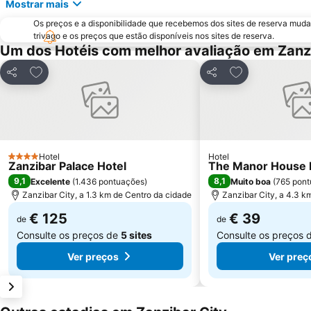
Mostrar mais
Os preços e a disponibilidade que recebemos dos sites de reserva muda
trivago e os preços que estão disponíveis nos sites de reserva.
Um dos Hotéis com melhor avaliação em Zanzi
Adicionar aos favoritos
Adicionar aos f
Partilhar
Partilhar
Hotel
Hotel
4 Estrelas
Zanzibar Palace Hotel
The Manor House 
9,1
8,1
Excelente
(
1.436 pontuações
)
Muito boa
(
765 pon
Zanzibar City, a 1.3 km de Centro da cidade
Zanzibar City, a 4.3 k
€ 125
€ 39
de
de
Consulte os preços de
5 sites
Consulte os preços 
Ver preços
Ver preç