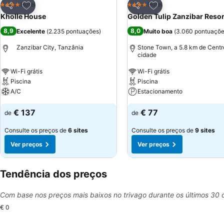
Adicionar aos favoritos
Adicionar aos favor
Hotel
Hotel
4 Estrelas
4 Estrelas
Partilhar
Partilhar
Kholle House
Golden Tulip Zanzibar Resor
8,9
8,0
Excelente
(
2.235 pontuações
)
Muito boa
(
3.060 pontuaçõ
Zanzibar City, Tanzânia
Stone Town, a 5.8 km de Centr
cidade
Wi-Fi grátis
Wi-Fi grátis
Piscina
Piscina
A/C
Estacionamento
€ 137
€ 77
de
de
Consulte os preços de
6 sites
Consulte os preços de
9 sites
Ver preços
Ver preços
Tendência dos preços
Com base nos preços mais baixos no trivago durante os últimos 30 
€ 0