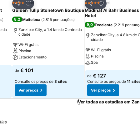
itos
Adicionar aos favoritos
Adicionar aos fav
Hotel
Hotel
4 Estrelas
5 Estrelas
Partilhar
Partilhar
t
Golden Tulip Stonetown Boutique
Madinat Al Bahr Business
Hotel
8,2
es
)
Muito boa
(
2.815 pontuações
)
9,0
Excelente
(
2.219 pontuaç
o da
Zanzibar City, a 1.4 km de Centro da
cidade
Zanzibar City, a 4.8 km de 
cidade
Wi-Fi grátis
Wi-Fi grátis
Piscina
Piscina
Estacionamento
Spa
€ 101
de
€ 127
de
Consulte os preços de
3 sites
Consulte os preços de
11 site
Ver preços
Ver preços
Ver todas as estadias em Zan
dias