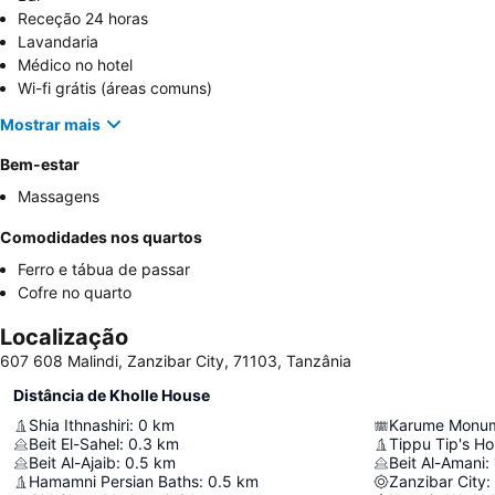
Receção 24 horas
Lavandaria
Médico no hotel
Wi-fi grátis (áreas comuns)
Mostrar mais
Bem-estar
Massagens
Comodidades nos quartos
Ferro e tábua de passar
Cofre no quarto
Localização
607 608 Malindi, Zanzibar City, 71103, Tanzânia
Distância de Kholle House
Shia Ithnashiri
:
0
km
Karume Monu
Beit El-Sahel
:
0.3
km
Tippu Tip's H
Beit Al-Ajaib
:
0.5
km
Beit Al-Amani
:
Hamamni Persian Baths
:
0.5
km
Zanzibar City
: