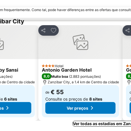
m frequentemente. Como tal, pode haver diferenças entre as ofertas que consult
bar City
avoritos
Adicionar aos favoritos
Partilhar
Par
Hotel
4 Estrelas
4 
by Sansi
Antonio Garden Hotel
Go
8,0
8
tuações
)
Muito boa
(
2.883 pontuações
)
m de Centro da cidade
Zanzibar City, a 1.4 km de Centro da cidade
€ 55
de
de
6 sites
Consulte os preços de
8 sites
os
Ver preços
Ver todas as estadias em Zan