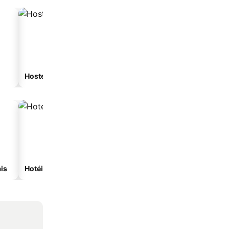
Hostel
Casa de hóspedes
is
Hotéis com spa
Hotéis na praia