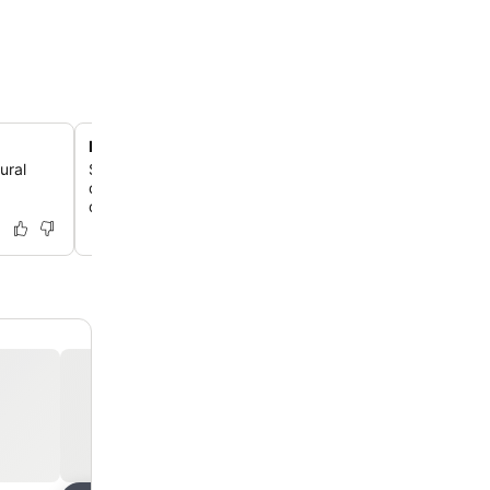
Refeições ao ar livre
ural
Saboreie refeições deliciosas na charmosa sala de jantar 
que oferece um ambiente encantador para o café da m
delícias culinárias.