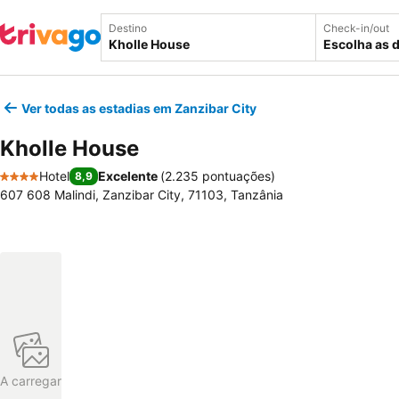
Destino
Check-in/out
Escolha as 
Ver todas as estadias em Zanzibar City
Kholle House
Hotel
Excelente
(
2.235 pontuações
)
8,9
4 Estrelas
607 608 Malindi, Zanzibar City, 71103, Tanzânia
A carregar