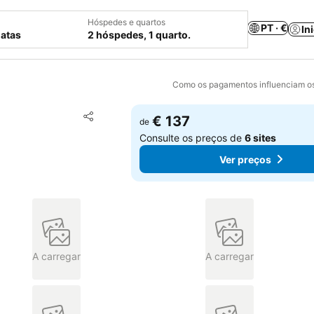
Hóspedes e quartos
PT · €
In
datas
2 hóspedes, 1 quarto.
Como os pagamentos influenciam os
Adicionar aos favoritos
€ 137
de
Partilhar
Consulte os preços de
6 sites
Ver preços
A carregar
A carregar