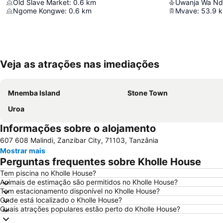
Old Slave Market
:
0.6
km
Ngome Kongwe
:
0.6
km
Mvave
:
53.9
Veja as atrações nas imediações
Mnemba Island
Stone Town
Uroa
Informações sobre o alojamento
607 608 Malindi, Zanzibar City, 71103, Tanzânia
Mostrar mais
Perguntas frequentes sobre Kholle House
Tem piscina no Kholle House?
Animais de estimação são permitidos no Kholle House?
Tem estacionamento disponível no Kholle House?
Onde está localizado o Kholle House?
Quais atrações populares estão perto do Kholle House?