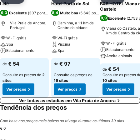
Partilhar
Adicionar aos favoritos
Partilhar
Adicionar aos favoritos
Partilhar
Adicionar
Lélé
Hotel Porta do Sol
B&B HOTEL Viana 
Castelo
9,3
8,4
Excelente
(
307 pontuações
)
Muito boa
(
5.643 pontuações
)
8,9
Excelente
(
2.753 
Vila Praia de Ancora,
Caminha, a 1.1 km de
Portugal
Centro da cidade
Viana do Castelo, a
km de Centro da c
Wi-Fi grátis
Wi-Fi grátis
Wi-Fi grátis
Spa
Piscina
Estacionamento
Estacionamento
Spa
Aceita animais
€ 54
€ 97
de
de
€ 54
de
Consulte os preços de
2
Consulte os preços de
Consulte os preços d
sites
16 sites
10 sites
Ver preços
Ver preços
Ver preços
Ver todas as estadias em Vila Praia de Ancora
Tendência dos preços
Com base nos preços mais baixos no trivago durante os últimos 30 dias
€ 0