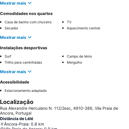
Mostrar mais
Comodidades nos quartos
Casa de banho com chuveiro
TV
Secador
Aquecimento central
Mostrar mais
Instalações desportivas
Surf
Campo de ténis
Trilho para caminhadas
Mergulho
Mostrar mais
Acessibilidade
Estacionamento adaptado
Localização
Rua Alexandre Herculano N. 112/2esc, 4910-386, Vila Praia de
Ancora, Portugal
Distância de Lélé
Âncora-Praia
:
0.8
km
Vila Praia de Ancora
:
0.9
km