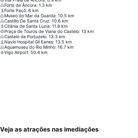
Forte de Âncora
:
1.3
km
Forte Paçô
:
6
km
Museo do Mar da Guarda
:
10.5
km
Castillo De Santa Cruz
:
10.6
km
Citânia de Santa Luzia
:
11.8
km
Praça de Touros de Viana do Castelo
:
13
km
Castelo de Portuzelo
:
13.3
km
Navio Hospital Gil Eanes
:
13.5
km
Aquamuseu do Rio Minho
:
16.7
km
Vigo Airport
:
50.4
km
Veja as atrações nas imediações
Ampliar mapa