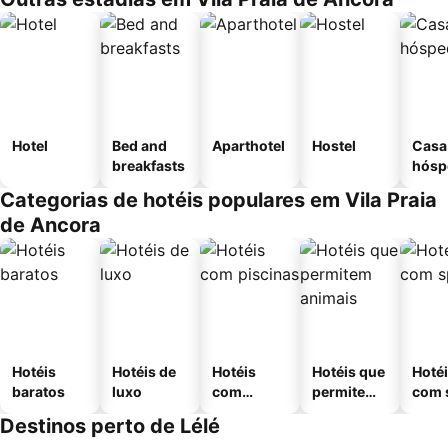
Hotel
Bed and
Aparthotel
Hostel
Casa
breakfasts
hósp
Categorias de hotéis populares em Vila Praia
de Ancora
Hotéis
Hotéis de
Hotéis
Hotéis que
Hoté
baratos
luxo
com
permitem
com 
piscinas
animais
Destinos perto de Lélé