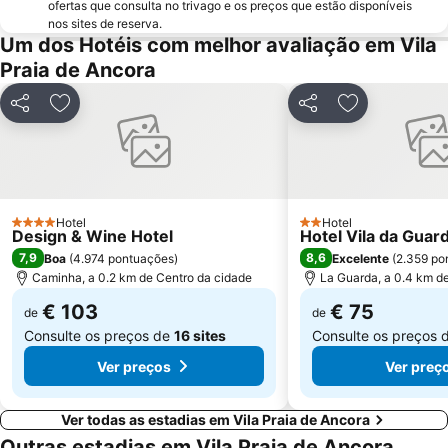
ofertas que consulta no trivago e os preços que estão disponíveis
Minho Center
Patos
nos sites de reserva.
Um dos Hotéis com melhor avaliação em Vila
Puerto de Baiona
de Castelo de Neiva
Praia de Ancora
Praia Afife
O Tombo do Gato ou da Fonte
Elevador do Bom Jesus do Monte
Moledo
Partilhar
Adicionar aos favoritos
Partilhar
Adicionar aos
Posto de Turismo de Valença do Minho
Porto de Vigo
Suave Mar Beach
Praia de Panxón
Apúlia Beach
Castelo de Salvaterra
Parque de Exposições de Braga
Fluvial de Adaúfe
Hotel
Hotel
4 Estrelas
2 Estrelas
Design & Wine Hotel
Hotel Vila da Guar
do Vao
Areal
7,9
8,6
Boa
(
4.974 pontuações
)
Excelente
(
2.359 po
Cego do Maio
Estação de Caminhos de Ferro de Viana do Castelo
Caminha, a 0.2 km de Centro da cidade
La Guarda, a 0.4 km d
€ 103
€ 75
de
de
Consulte os preços de
16 sites
Consulte os preços 
Ver preços
Ver preç
Ver todas as estadias em Vila Praia de Ancora
Outras estadias em Vila Praia de Ancora