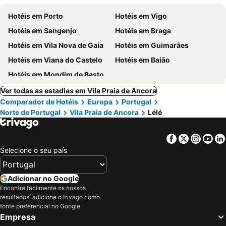
Hotéis em Porto
Hotéis em Vigo
Hotéis em Sangenjo
Hotéis em Braga
Hotéis em Vila Nova de Gaia
Hotéis em Guimarães
Hotéis em Viana do Castelo
Hotéis em Baião
Hotéis em Mondim de Basto
Ver todas as estadias em Vila Praia de Ancora
Comparador de Hotéis
Europa
Portugal
Norte de Portugal
Vila Praia de Ancora
Lélé
Facebook
Twitter
Insta
Yo
Selecione o seu país
Adicionar no Google
Encontre facilmente os nossos
resultados: adicione o trivago como
fonte preferencial no Google.
Empresa