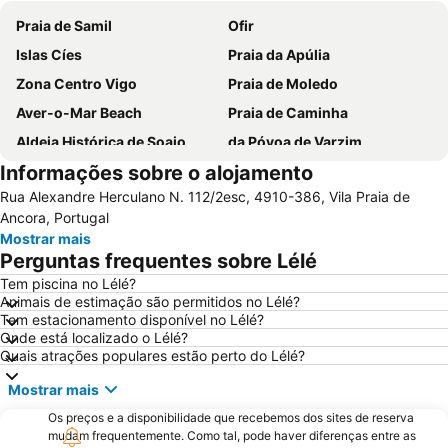
Praia de Samil
Ofir
Islas Cíes
Praia da Apúlia
Zona Centro Vigo
Praia de Moledo
Aver-o-Mar Beach
Praia de Caminha
Aldeia Histórica de Soajo
da Póvoa de Varzim
Informações sobre o alojamento
Vila Praia de Âncora
Braga Parque
Rua Alexandre Herculano N. 112/2esc, 4910-386, Vila Praia de
Estádio Municipal de Braga - Estádio AXA
Bom Jesus do Monte
Ancora, Portugal
Cascata do Tahiti - Ermida
do Cabedelo
Mostrar mais
Perguntas frequentes sobre Lélé
Praia Fluvial do Taboão
Termas Romanas do Alto da Cividade
Tem piscina no Lélé?
Estação de Caminhos de Ferro de Braga
Vigo-Guixar
Animais de estimação são permitidos no Lélé?
Praia de Esposende
Paseo Marítimo de Baiona
Tem estacionamento disponível no Lélé?
Onde está localizado o Lélé?
Luz
Estela Beach
Quais atrações populares estão perto do Lélé?
Lago dos Cisnes
Da Amorosa
Mostrar mais
Barrio de Samil
Recinto Ferial de Vigo
Os preços e a disponibilidade que recebemos dos sites de reserva
Praia da Foz do Minho
América
mudam frequentemente. Como tal, pode haver diferenças entre as