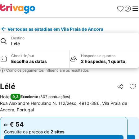
Favoritos
Iniciar
Me
Ver todas as estadias em Vila Praia de Ancora
Destino
Lélé
Check-in/out
Hóspedes e quartos
Escolha as datas
2 hóspedes, 1 quarto.
Como os pagamentos influenciam os resultados
Lélé
Partilhar
Ad
Hotel
9,3
Excelente
(
307 pontuações
)
Rua Alexandre Herculano N. 112/2esc, 4910-386, Vila Praia de
Ancora, Portugal
€ 54
€ 54
de
de
Consulte os preços de
2 sites
Consulte os preços de
2 sites