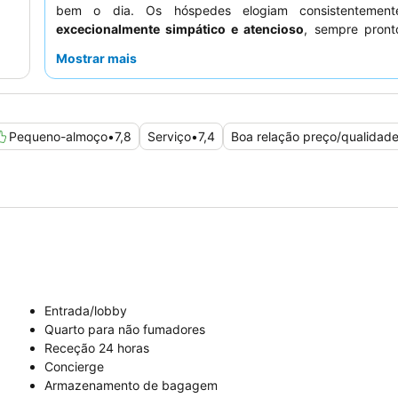
bem o dia. Os hóspedes elogiam consistenteme
excecionalmente simpático e atencioso
, sempre pront
Para uma experiência mais tranquila, considere pedir
Mostrar mais
virado para o lado oposto à rua.
Pequeno-almoço
•
7,8
Serviço
•
7,4
Boa relação preço/qualidad
Entrada/lobby
Quarto para não fumadores
Receção 24 horas
Concierge
Armazenamento de bagagem