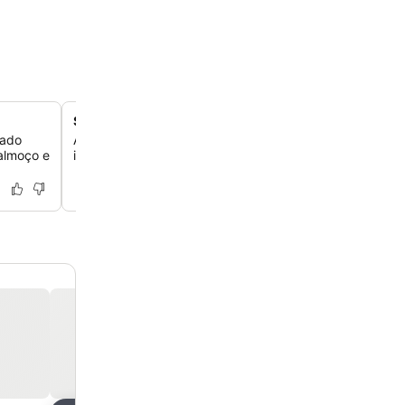
Sala de entretenimento multiusos
mado
Aproveite a versátil sala multiusos, perfeita para grupos
-almoço e
incluindo o uso como discoteca para entretenimento.