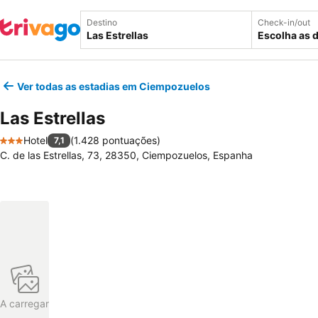
Destino
Check-in/out
Escolha as 
Ver todas as estadias em Ciempozuelos
Las Estrellas
Hotel
(
1.428 pontuações
)
7,1
3 Estrelas
C. de las Estrellas, 73, 28350, Ciempozuelos, Espanha
A carregar