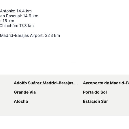
 Antonio
:
14.4
km
an Pascual
:
14.9
km
s
:
15
km
 Chinchón
:
17.3
km
Madrid-Barajas Airport
:
37.3
km
Ampliar mapa
Adolfo Suárez Madrid–Barajas Airport
Aeroporto de Madrid-B
Grande Via
Porta do Sol
Atocha
Estación Sur