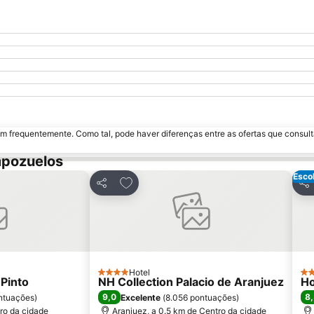
m frequentemente. Como tal, pode haver diferenças entre as ofertas que consult
mpozuelos
Esco
avoritos
Adicionar aos favoritos
Partilhar
Par
Hotel
4 Estrelas
3 E
 Pinto
NH Collection Palacio de Aranjuez
Ho
9,0
8
ntuações
)
Excelente
(
8.056 pontuações
)
tro da cidade
Aranjuez, a 0.5 km de Centro da cidade