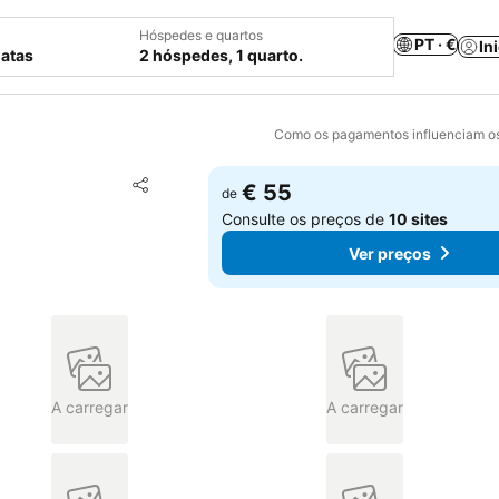
Hóspedes e quartos
PT · €
In
datas
2 hóspedes, 1 quarto.
Como os pagamentos influenciam os
Adicionar aos favoritos
€ 55
de
Partilhar
Consulte os preços de
10 sites
Ver preços
A carregar
A carregar