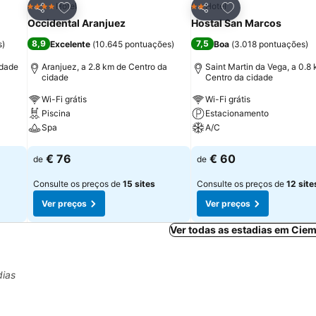
itos
Adicionar aos favoritos
Adicionar aos fav
Hotel
Hotel
4 Estrelas
2 Estrelas
Partilhar
Partilhar
Occidental Aranjuez
Hostal San Marcos
8,9
7,5
s
)
Excelente
(
10.645 pontuações
)
Boa
(
3.018 pontuações
)
idade
Aranjuez, a 2.8 km de Centro da
Saint Martin da Vega, a 0.8
cidade
Centro da cidade
Wi-Fi grátis
Wi-Fi grátis
Piscina
Estacionamento
Spa
A/C
Ver preços
Ver preços
€ 76
€ 60
de
de
Consulte os preços de
15 sites
Consulte os preços de
12 site
Ver preços
Ver preços
Ver todas as estadias em Cie
dias