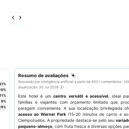
Resumo de avaliações
Resumido por inteligência artificial a partir de 400+ comentários · Úl
31
%
atualização: 30 Jul 2026
20
%
11
%
Este hotel é um
centro versátil e acessível
, ideal par
9
%
famílias e viajantes com orçamento limitado que pr
29
%
paragem conveniente. A sua localização privilegiada o
acesso ao Warner Park
(15-20 minutos de carro) e ao
Ciempozuelos. A propriedade destaca-se pelo seu
variad
pequeno-almoço
, com fruta fresca e diversas opções p