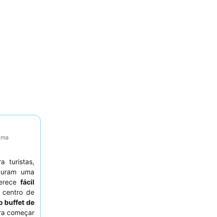
tima
a turistas,
ocuram uma
ferece
fácil
 centro de
o buffet de
ara começar