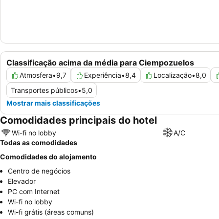
Classificação acima da média para Ciempozuelos
Atmosfera
•
9,7
Experiência
•
8,4
Localização
•
8,0
Transportes públicos
•
5,0
Mostrar mais classificações
Comodidades principais do hotel
Wi-fi no lobby
A/C
Todas as comodidades
Comodidades do alojamento
Centro de negócios
Elevador
PC com Internet
Wi-fi no lobby
Wi-fi grátis (áreas comuns)