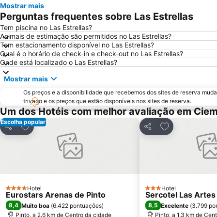
Mostrar mais
Perguntas frequentes sobre Las Estrellas
Tem piscina no Las Estrellas?
Animais de estimação são permitidos no Las Estrellas?
Tem estacionamento disponível no Las Estrellas?
Qual é o horário de check-in e check-out no Las Estrellas?
Onde está localizado o Las Estrellas?
Mostrar mais
Os preços e a disponibilidade que recebemos dos sites de reserva muda
trivago e os preços que estão disponíveis nos sites de reserva.
Um dos Hotéis com melhor avaliação em Cie
Escolha popular
Adicionar aos favoritos
Adicionar aos f
Partilhar
Partilhar
Hotel
Hotel
4 Estrelas
3 Estrelas
Eurostars Arenas de Pinto
Sercotel Las Artes
8,4
8,5
Muito boa
(
6.422 pontuações
)
Excelente
(
3.799 po
Pinto, a 2.6 km de Centro da cidade
Pinto, a 1.3 km de Cen