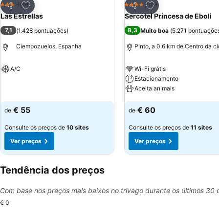
Adicionar aos favoritos
Adicionar aos favor
Hotel
Hotel
3 Estrelas
4 Estrelas
Partilhar
Partilhar
Las Estrellas
Sercotel Princesa de Eboli
7,1
8,3
(
1.428 pontuações
)
Muito boa
(
5.271 pontuaçõe
Ciempozuelos, Espanha
Pinto, a 0.6 km de Centro da c
A/C
Wi-Fi grátis
Estacionamento
Ver preços
Aceita animais
Ver preços
€ 55
€ 60
de
de
Consulte os preços de
10 sites
Consulte os preços de
11 sites
Ver preços
Ver preços
Tendência dos preços
Com base nos preços mais baixos no trivago durante os últimos 30 
€ 0