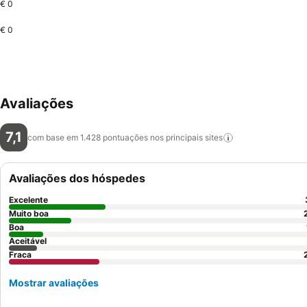
€ 0
€ 0
Avaliações
7,1
com base em 1.428 pontuações nos principais
sites
Avaliações dos hóspedes
Excelente
Muito boa
Boa
Aceitável
Fraca
Mostrar avaliações