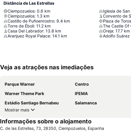
Distância de Las Estrellas
Ciempozuelos
:
0.6
km
Iglesia de San
Ciempozuelos
:
1.3
km
Convento de S
Castillo de Puñoenrostro
:
9.4
km
Plaza de Toro
Torre de Éboli
:
11.2
km
The Castle Of
Casa Del Labrador
:
13.8
km
Oreja
:
17.7
km
Aranjuez Royal Palace
:
14.1
km
Adolfo Suárez 
Veja as atrações nas imediações
Parque Warner
Centro
Warner Theme Park
IFEMA
Estádio Santiago Bernabeu
Salamanca
Mostrar mais
Informações sobre o alojamento
C. de las Estrellas, 73, 28350, Ciempozuelos, Espanha