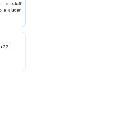
nte o
staff
o a ajudar.
 um quarto
e
•
7,2