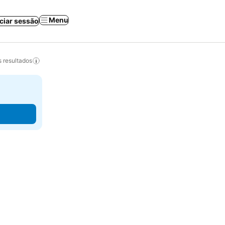
Menu
iciar sessão
 resultados