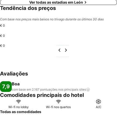
Ver todas as estadias em León
Tendência dos preços
Com base nos preços mais baixos no trivago durante os últimos 30 dias
€ 0
€ 0
€ 0
Avaliações
Boa
7,9
com base em 2.167 pontuações nos principais
sites
Comodidades principais do hotel
Wi-fi no lobby
Wi-fi nos quartos
A/C
Todas as comodidades