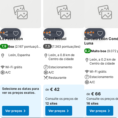
Hotel
Hotel
Hotel
2 Estrelas
3 Estrelas
4 Estrelas
Partilhar
Adicionar aos favoritos
Partilhar
Adicionar aos favoritos
Partilhar
Adicionar
Le Petit León
Crisol Riosol
Barceló León Con
Luna
7,9
7,3
Boa
(
2.167 pontuações
)
(
7.363 pontuações
)
8,2
Muito boa
(
9.072 
León, Espanha
León, a 0.8 km de
Centro da cidade
León, a 0.2 km de
Centro da cidade
Wi-Fi grátis
Estacionamento
Wi-Fi grátis
A/C
A/C
Estacionamento
Restaurante
Ver preços
A/C
Ver preços
Selecione as datas para
€ 42
de
Ver preços
ver os preços exatos.
€ 66
de
Consulte os preços de
Consulte os preços d
12 sites
16 sites
Ver preços
Ver preços
Ver preços