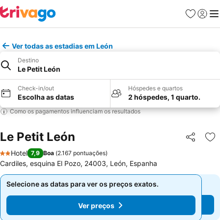
Favoritos
Iniciar
Me
Ver todas as estadias em León
Destino
Le Petit León
Check-in/out
Hóspedes e quartos
Escolha as datas
2 hóspedes, 1 quarto.
Como os pagamentos influenciam os resultados
Le Petit León
Partilhar
Ad
Hotel
7,9
Boa
(
2.167 pontuações
)
2 Estrelas
Cardiles, esquina El Pozo, 24003, León, Espanha
Selecione as datas para ver os preços exatos.
Selecione as datas para ver os preços exatos.
Ver preços
Ver preços