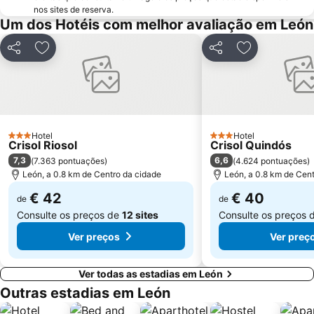
nos sites de reserva.
Um dos Hotéis com melhor avaliação em León
Partilhar
Adicionar aos favoritos
Partilhar
Adicionar aos
Hotel
Hotel
3 Estrelas
3 Estrelas
Crisol Riosol
Crisol Quindós
7,3
6,6
(
7.363 pontuações
)
(
4.624 pontuações
)
León, a 0.8 km de Centro da cidade
León, a 0.8 km de Cen
€ 42
€ 40
de
de
Consulte os preços de
12 sites
Consulte os preços 
Ver preços
Ver preç
Ver todas as estadias em León
Outras estadias em León