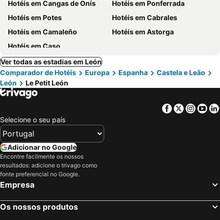
Hotéis em Cangas de Onís
Hotéis em Ponferrada
Hotéis em Potes
Hotéis em Cabrales
Hotéis em Camaleño
Hotéis em Astorga
Hotéis em Caso
Ver todas as estadias em León
Comparador de Hotéis
Europa
Espanha
Castela e Leão
León
Le Petit León
Facebook
Twitter
Insta
Yo
Selecione o seu país
Adicionar no Google
Encontre facilmente os nossos
resultados: adicione o trivago como
fonte preferencial no Google.
Empresa
Os nossos produtos