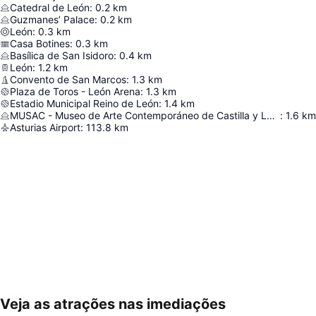
Catedral de León
:
0.2
km
Guzmanes’ Palace
:
0.2
km
León
:
0.3
km
Casa Botines
:
0.3
km
Basílica de San Isidoro
:
0.4
km
León
:
1.2
km
Convento de San Marcos
:
1.3
km
Plaza de Toros - León Arena
:
1.3
km
Estadio Municipal Reino de León
:
1.4
km
MUSAC - Museo de Arte Contemporáneo de Castilla y León
:
1.6
km
Asturias Airport
:
113.8
km
Veja as atrações nas imediações
Ampliar mapa