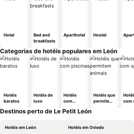
Hotel
Bed and
Aparthotel
Hostel
Apar
breakfasts
Categorias de hotéis populares em León
Hotéis
Hotéis de
Hotéis
Hotéis que
Hoté
baratos
luxo
com
permitem
com 
piscinas
animais
Destinos perto de Le Petit León
Hotéis em León
Hotéis em Oviedo