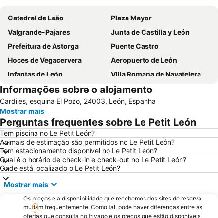
Catedral de Leão
Plaza Mayor
Valgrande-Pajares
Junta de Castilla y León
Prefeitura de Astorga
Puente Castro
Hoces de Vegacervera
Aeropuerto de León
Infantas de León
Villa Romana de Navatejera
Informações sobre o alojamento
Supernova Indie Weekend
San Esteban
Cardiles, esquina El Pozo, 24003, León, Espanha
Bairro úmido / molhado
Ayuntamiento
Mostrar mais
Termas romanas menores
Perguntas frequentes sobre Le Petit León
Tem piscina no Le Petit León?
Animais de estimação são permitidos no Le Petit León?
Tem estacionamento disponível no Le Petit León?
Qual é o horário de check-in e check-out no Le Petit León?
Onde está localizado o Le Petit León?
Mostrar mais
Os preços e a disponibilidade que recebemos dos sites de reserva
mudam frequentemente. Como tal, pode haver diferenças entre as
ofertas que consulta no trivago e os preços que estão disponíveis