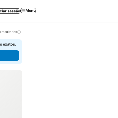
Menu
iciar sessão
 resultados
s exatos.