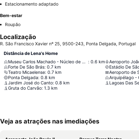
Estacionamento adaptado
Bem-estar
Roupão
Localização
R. São Francisco Xavier nº 25, 9500-243, Ponta Delgada, Portugal
Distância de Lena's Home
Museu Carlos Machado - Núcleo de Santo André
:
0.6
km
Aeroporto João
Forte De São Brás
:
0.7
km
Estádio De Sã
Teatro Micaelense
:
0.7
km
Aeroporto de 
Ponta Delgada
:
0.8
km
Jardim José do Canto
:
0.8
km
Lagoas Das Se
Gruta do Carvão
:
1.3
km
Veja as atrações nas imediações