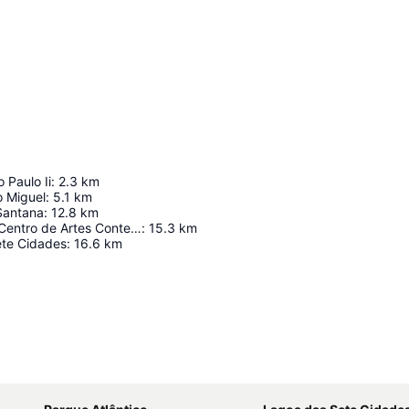
 Paulo Ii
:
2.3
km
o Miguel
:
5.1
km
Santana
:
12.8
km
Arquipélago - Centro de Artes Contemporâneas
:
15.3
km
te Cidades
:
16.6
km
Ampliar mapa