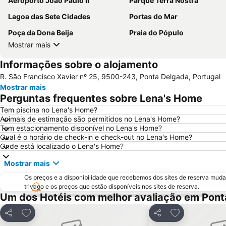
Aeroporto João Paulo II
Parque Terra Nostra
Lagoa das Sete Cidades
Portas do Mar
Poça da Dona Beija
Praia do Pópulo
Mostrar mais
Informações sobre o alojamento
R. São Francisco Xavier nº 25, 9500-243, Ponta Delgada, Portugal
Mostrar mais
Perguntas frequentes sobre Lena's Home
Tem piscina no Lena's Home?
Animais de estimação são permitidos no Lena's Home?
Tem estacionamento disponível no Lena's Home?
Qual é o horário de check-in e check-out no Lena's Home?
Onde está localizado o Lena's Home?
Mostrar mais
Os preços e a disponibilidade que recebemos dos sites de reserva muda
trivago e os preços que estão disponíveis nos sites de reserva.
Um dos Hotéis com melhor avaliação em Pont
Adicionar aos favoritos
Adicionar aos 
Partilhar
Partilhar