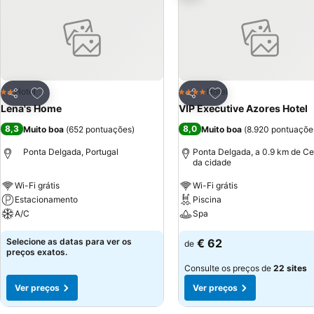
Adicionar aos favoritos
Adicionar aos favor
Hotel
Hotel
2 Estrelas
4 Estrelas
Partilhar
Partilhar
Lena's Home
VIP Executive Azores Hotel
8,3
8,0
Muito boa
(
652 pontuações
)
Muito boa
(
8.920 pontuaçõe
Ponta Delgada, Portugal
Ponta Delgada, a 0.9 km de Ce
da cidade
Wi-Fi grátis
Wi-Fi grátis
Estacionamento
Piscina
A/C
Spa
Selecione as datas para ver os
€ 62
de
preços exatos.
Consulte os preços de
22 sites
Ver preços
Ver preços