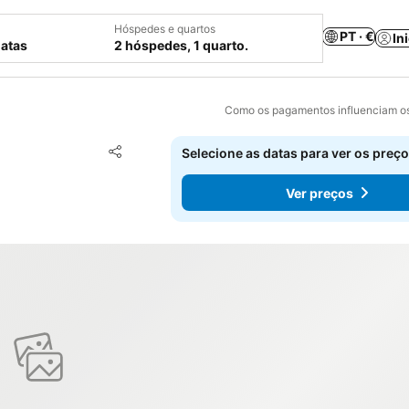
Hóspedes e quartos
PT · €
In
datas
2 hóspedes, 1 quarto.
Como os pagamentos influenciam os
Adicionar aos favoritos
Selecione as datas para ver os preço
Partilhar
Ver preços