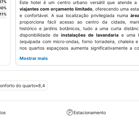
17
%
Este hotel é um centro urbano versátil que atende 
10
%
viajantes com orçamento limitado
, oferecendo uma esta
11
%
e confortável. A sua localização privilegiada numa
áre
proporciona fácil acesso ao centro da cidade, mari
histórico e jardins botânicos, tudo a uma curta distân
disponibilidade de
instalações de lavandaria
e uma ki
(equipada com micro-ondas, forno torradeira, chaleira e f
nos quartos espaçosos aumenta significativamente a co
para os hóspedes. Os funcionários recebem consis
Mostrar mais
elogios pela sua natureza prestativa e acolhedora, gar
experiência tranquila, apesar dos desafios iniciais de 
ocasionais. Para uma estadia mais tranquila, os hó
aconselhados a escolher um quarto virado para o jardim.
onforto do quarto
•
8,4
tos
Estacionamento