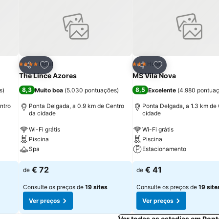
itos
Adicionar aos favoritos
Adicionar aos fav
Hotel
Hotel
4 Estrelas
3 Estrelas
Partilhar
Partilhar
The Lince Azores
MS Vila Nova
8,3
8,5
s
)
Muito boa
(
5.030 pontuações
)
Excelente
(
4.980 pontua
ntro
Ponta Delgada, a 0.9 km de Centro
Ponta Delgada, a 1.3 km de
da cidade
cidade
Wi-Fi grátis
Wi-Fi grátis
Piscina
Piscina
Spa
Estacionamento
€ 72
€ 41
de
de
Consulte os preços de
19 sites
Consulte os preços de
19 site
Ver preços
Ver preços
Ver todas as estadias em Pon