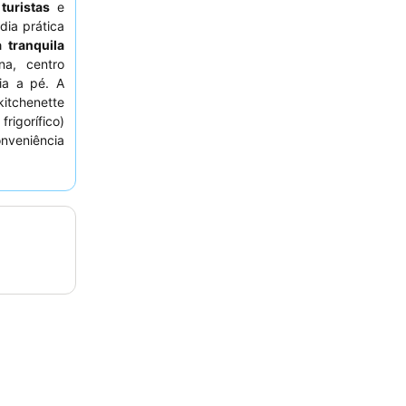
a
turistas
e
dia prática
a tranquila
na, centro
cia a pé. A
tchenette
rigorífico)
nveniência
tentemente
antindo uma
comunicação
spedes são