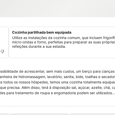
Cozinha partilhada bem equipada
Utilize as instalações da cozinha comum, que incluem frigoríf
micro-ondas e forno, perfeitas para preparar as suas própria
refeições durante a sua estadia.
possibilidade de acrescentar, sem mais custos, um berço para cianças
nheira de hidromassagem, lavatório, sanita, bide, toalhas e secado
Para todos os nossos hóspedes, temos uma cozinha totalmente equip
que precisa. Além disso, terá à disposição sal, açúcar, azeite, chá, c
dades para tratamento de roupa e engomadoria podem ser utilizados
edes, um lagradouro com mesa e cadeiras e churrasqueira. Além dis