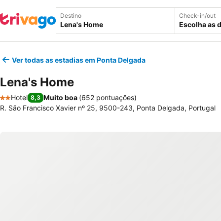
Destino
Check-in/out
Escolha as 
Ver todas as estadias em Ponta Delgada
Lena's Home
Hotel
Muito boa
(
652 pontuações
)
8,3
2 Estrelas
R. São Francisco Xavier nº 25, 9500-243, Ponta Delgada, Portugal