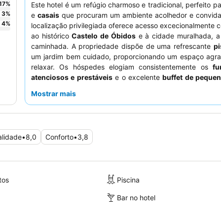
17
%
Este hotel é um refúgio charmoso e tradicional, perfeito p
3
%
e
casais
que procuram um ambiente acolhedor e convidat
4
%
localização privilegiada oferece acesso excecionalmente 
ao histórico
Castelo de Óbidos
e à cidade muralhada, a
caminhada. A propriedade dispõe de uma refrescante
pi
um jardim bem cuidado, proporcionando um espaço agra
relaxar. Os hóspedes elogiam consistentemente os
fu
atenciosos e prestáveis
e o excelente
buffet de peque
que oferece uma grande variedade de opções. Para uma e
Mostrar mais
mais tranquila, os hóspedes são aconselhados a solicita
virado para o jardim.
alidade
•
8,0
Conforto
•
3,8
tos
Piscina
Bar no hotel