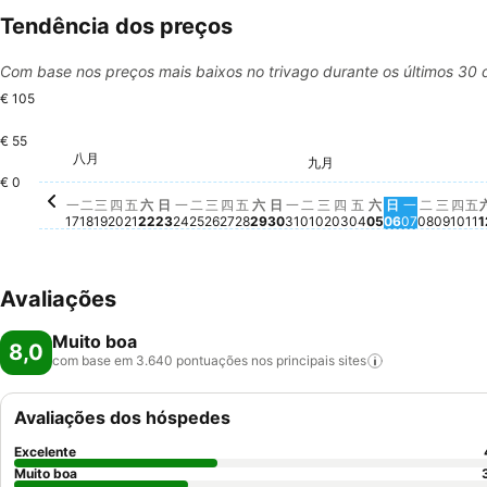
Tendência dos preços
Com base nos preços mais baixos no trivago durante os últimos 30 
€ 105
€ 55
星期二, 八月 18
€ 105
星期四, 八月 20
€ 98
八月
星期六, 八月 22
€ 94
星期一, 八月 24
€ 94
星期三, 八月 26
€ 94
星期六, 八月 29
€ 94
星期五, 八月 21
€ 93
星期日, 八月 23
€ 93
星期二, 八月 25
€ 93
星期四, 八月 27
€ 93
星期五, 八月 28
€ 93
星期日, 八月 30
€ 93
星期一, 八月 31
€ 93
星期一, 八月 17
€ 92
星期三, 八月 19
€ 91
九月
星期六, 九月 0
€ 84
星期二, 
€ 85
星期
€ 8
星期二, 九月 01
€ 83
星期三, 九月 02
€ 83
星期日, 九月
€ 83
星期一, 九
€ 83
星
€
星期五, 九月 04
€ 82
星期三
€ 82
€ 0
星期四, 九月 03
Não há preço disp
一
二
三
四
五
六
日
一
二
三
四
五
六
日
一
二
三
四
五
六
日
一
二
三
四
五
17
18
19
20
21
22
23
24
25
26
27
28
29
30
31
01
02
03
04
05
06
07
08
09
10
11
1
Avaliações
Muito boa
8,0
com base em 3.640 pontuações nos principais
sites
Avaliações dos hóspedes
Excelente
Muito boa