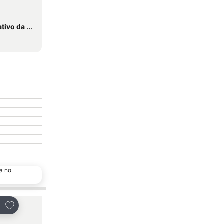
 do Vimeiro
a no
Adicionar aos favoritos
Adicionar aos favor
tilhar
Partilhar