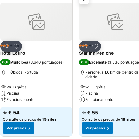
Adicionar aos favoritos
Adicionar aos favor
Hotel
Hotel
3 Estrelas
3 Estrelas
Partilhar
Partilhar
Hotel Louro
Star inn Peniche
8,0
8,6
Muito boa
(
3.640 pontuações
)
Excelente
(
3.336 pontuaçõe
Óbidos, Portugal
Peniche, a 1.6 km de Centro da
cidade
Wi-Fi grátis
Wi-Fi grátis
Piscina
Piscina
Estacionamento
Estacionamento
€ 54
€ 55
de
de
Consulte os preços de
19 sites
Consulte os preços de
18 sites
Ver preços
Ver preços