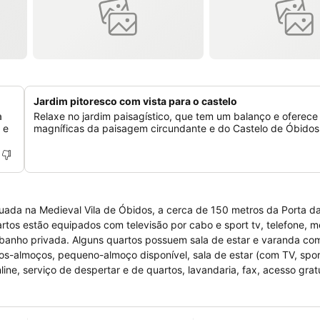
Jardim pitoresco com vista para o castelo
a
Relaxe no jardim paisagístico, que tem um balanço e oferece 
 e
magníficas da paisagem circundante e do Castelo de Óbidos
ituada na Medieval Vila de Óbidos, a cerca de 150 metros da Porta da
rtos estão equipados com televisão por cabo e sport tv, telefone, 
e banho privada. Alguns quartos possuem sala de estar e varanda com
nos-almoços, pequeno-almoço disponível, sala de estar (com TV, spor
nline, serviço de despertar e de quartos, lavandaria, fax, acesso grat
actividades da preferência do hóspede (passeios de charrete, de bic
sitas guiadas, momentos desportivos ou degustação de vinhos.