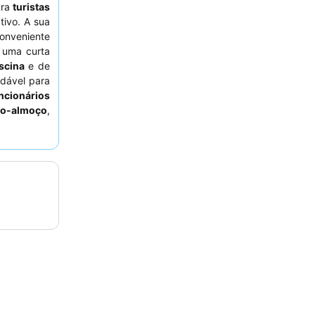
ara
turistas
ivo. A sua
conveniente
 uma curta
scina
e de
dável para
ncionários
no-almoço
,
xperiência
r um quarto