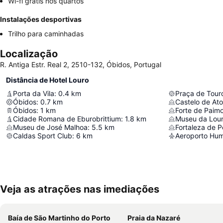
Wi-fi grátis nos quartos
Instalações desportivas
Trilho para caminhadas
Localização
R. Antiga Estr. Real 2, 2510-132, Óbidos, Portugal
Distância de Hotel Louro
Porta da Vila
:
0.4
km
Praça de Tour
Óbidos
:
0.7
km
Castelo de Ato
Óbidos
:
1
km
Forte de Paim
Cidade Romana de Eburobrittium
:
1.8
km
Museu da Lour
Museu de José Malhoa
:
5.5
km
Fortaleza de P
Caldas Sport Club
:
6
km
Aeroporto Hu
Veja as atrações nas imediações
Baía de São Martinho do Porto
Praia da Nazaré