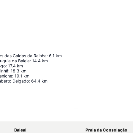
os das Caldas da Rainha
:
6.1
km
uguia da Baleia
:
14.4
km
ogo
:
17.4
km
inhã
:
18.3
km
eniche
:
19.1
km
mberto Delgado
:
64.4
km
Ampliar mapa
Baleal
Praia da Consolação