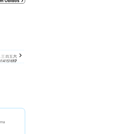
 em Óbidos
星期六, 十月 17
€ 87
月 08
6
 07
十月 09
日, 十月 11
3
期一, 十月 12
73
星期二, 十月 13
€ 73
星期三, 十月 14
€ 73
星期四, 十月 15
€ 73
, 十月 10
星期五, 十月 16
Não há preço disponível para esta data
二
三
四
五
六
3
14
15
16
17
tima