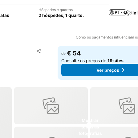
Hóspedes e quartos
PT · €
In
datas
2 hóspedes, 1 quarto.
Como os pagamentos influenciam os
Adicionar aos favoritos
€ 54
de
Partilhar
Consulte os preços de
19 sites
Ver preços