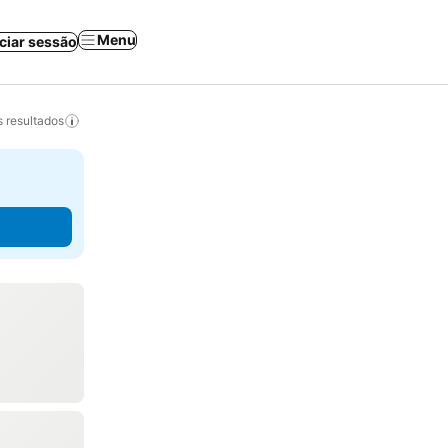
Menu
iciar sessão
 resultados