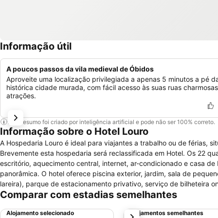
Informação útil
A poucos passos da vila medieval de Óbidos
Aproveite uma localização privilegiada a apenas 5 minutos a pé d
histórica cidade murada, com fácil acesso às suas ruas charmosas
atrações.
Este resumo foi criado por inteligência artificial e pode não ser 100% correto.
Informação sobre o Hotel Louro
A Hospedaria Louro é ideal para viajantes a trabalho ou de férias, s
Brevemente esta hospedaria será reclassificada em Hotel. Os 22 qua
escritório, aquecimento central, internet, ar-condicionado e casa d
panorâmica. O hotel oferece piscina exterior, jardim, sala de peque
lareira), parque de estacionamento privativo, serviço de bilheteira o
Comparar com estadias semelhantes
Internet disponível. A equipa da hospedaria pode fazer reservas de 
passeios pedonais, de taxi ou mini-bus), podem também agendar vi
Alojamento selecionado
Alojamentos semelhantes
próximo