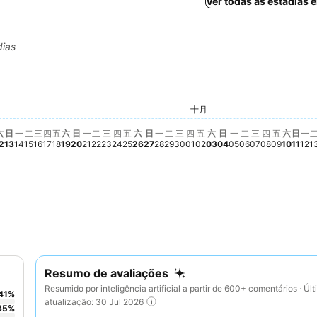
Ver todas as estadias
dias
星期三, 九月 16
€ 103
星期六, 九月 12
€ 101
5
九月 08
四, 九月 10
4
星期二, 九月 15
€ 84
星期日, 九月 20
€ 84
星期二, 九月 22
€ 85
星期三, 九月 23
€ 84
星期日, 九月 27
€ 85
星期二, 九月 29
€ 84
星期三, 九月 30
€ 85
 06
月 07
期五, 九月 11
 83
星期一, 九月 14
€ 83
星期一, 九月 21
€ 83
星期四, 九月 24
€ 83
星期五, 九月 25
€ 83
星期一, 九月 28
€ 83
, 九月 09
星期日, 九月 13
€ 82
星期四, 九月 17
€ 82
星期五, 九月 18
€ 82
星期六, 九月 26
€ 82
十月
星期四, 十
€ 74
星期四, 十月 01
€ 73
星期五, 十月 02
€ 73
星期六, 十月 03
€ 73
星期日, 十月 04
€ 73
星期一, 十月 05
€ 73
星期二, 十月 0
€ 73
星期三, 十月
€ 73
星期五, 
€ 73
星期
€ 7
星
€ 
星期六
€ 70
onível para esta data
星期六, 九月 19
Não há preço disponível para esta data
六
日
一
二
三
四
五
六
日
一
二
三
四
五
六
日
一
二
三
四
五
六
日
一
二
三
四
五
六
日
一
2
13
14
15
16
17
18
19
20
21
22
23
24
25
26
27
28
29
30
01
02
03
04
05
06
07
08
09
10
11
12
1
Resumo de avaliações
Resumido por inteligência artificial a partir de 600+ comentários · Úl
41
%
atualização: 30 Jul 2026
35
%