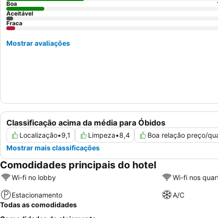
Boa
Aceitável
Fraca
Mostrar avaliações
Classificação acima da média para Óbidos
Localização
•
9,1
Limpeza
•
8,4
Boa relação preço/qu
Mostrar mais classificações
Comodidades principais do hotel
Wi-fi no lobby
Wi-fi nos quar
Estacionamento
A/C
Todas as comodidades