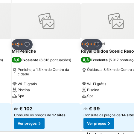
itos
Adicionar aos favoritos
Adicionar aos fav
Hotel
Hotel
4 Estrelas
5 Estrelas
Partilhar
Partilhar
MH Peniche
Royal Óbidos Scenic Reso
8,9
8,8
s
)
Excelente
(
6.616 pontuações
)
Excelente
(
5.917 pontuaç
Peniche, a 1.5 km de Centro da
Óbidos, a 8.6 km de Centro 
cidade
Wi-Fi grátis
Wi-Fi grátis
Piscina
Piscina
Spa
Spa
€ 102
€ 99
de
de
Consulte os preços de
17 sites
Consulte os preços de
14 site
Ver preços
Ver preços