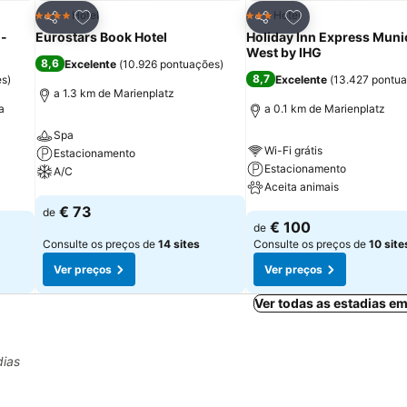
itos
Adicionar aos favoritos
Adicionar aos fav
Hotel
Hotel
4 Estrelas
3 Estrelas
Partilhar
Partilhar
 -
Eurostars Book Hotel
Holiday Inn Express Muni
West by IHG
8,6
Excelente
(
10.926 pontuações
)
8,7
es
)
Excelente
(
13.427 pontu
a 1.3 km de Marienplatz
a
a 0.1 km de Marienplatz
Spa
Wi-Fi grátis
Estacionamento
Estacionamento
A/C
Aceita animais
Ver preços
€ 73
de
Ver preços
€ 100
de
Consulte os preços de
14 sites
Consulte os preços de
10 site
Ver preços
Ver preços
Ver todas as estadias e
dias