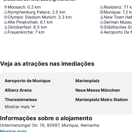
Moosach
:
0.2
km
Residenz
:
7.1
Nymphenburg Palace
:
2.5
km
Munique
:
7.2
k
Olympic Stadium Munich
:
3.3
km
New Town Hal
Alte Pinakothek
:
6.1
km
German Muse
Oktoberfest
:
6.5
km
Frauenkirche
:
7
km
Aeroporto De 
Veja as atrações nas imediações
Aeroporto de Munique
Marienplatz
Allianz Arena
Neue Messe München
Theresienwiese
Marienplatz Metro Station
Mostrar mais
Informações sobre o alojamento
Untermenzinger Str. 16, 80997, Munique, Alemanha
Mostrar mais