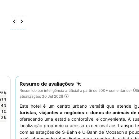
Resumo de avaliações
Resumido por inteligência artificial a partir de 500+ comentários · Úl
72
%
atualização: 30 Jul 2026
21
%
4
%
Este hotel é um centro urbano versátil que atende ig
1
%
turistas
,
viajantes a negócios
e
donos de animais de 
2
%
oferecendo uma estadia confortável e conveniente. A su
localização proporciona acesso excecional aos transporte
com as estações de S-Bahn e U-Bahn de Moosach a pouc
a pé, oferecendo rotas diretas para o centro da cidade d