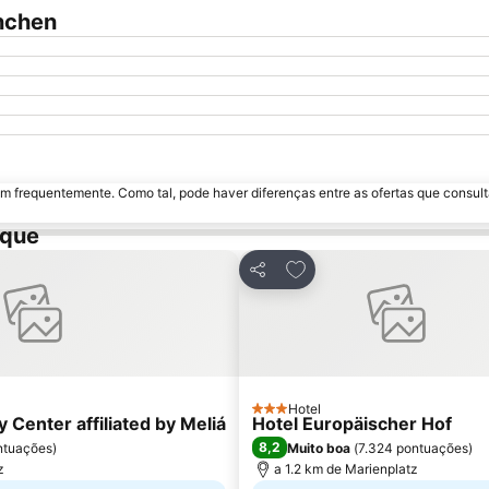
nchen
m frequentemente. Como tal, pode haver diferenças entre as ofertas que consult
ique
avoritos
Adicionar aos favoritos
Partilhar
Hotel
3 Estrelas
 Center affiliated by Meliá
Hotel Europäischer Hof
8,2
ntuações
)
Muito boa
(
7.324 pontuações
)
z
a 1.2 km de Marienplatz