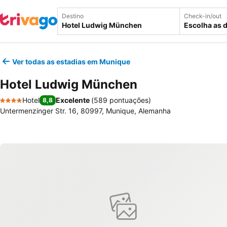
Destino
Check-in/out
Escolha as 
Ver todas as estadias em Munique
Hotel Ludwig München
Hotel
Excelente
(
589 pontuações
)
8,8
4 Estrelas
Untermenzinger Str. 16, 80997, Munique, Alemanha