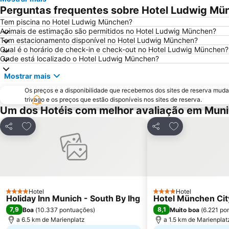
Perguntas frequentes sobre Hotel Ludwig Mü
Tem piscina no Hotel Ludwig München?
Animais de estimação são permitidos no Hotel Ludwig München?
Tem estacionamento disponível no Hotel Ludwig München?
Qual é o horário de check-in e check-out no Hotel Ludwig München?
Onde está localizado o Hotel Ludwig München?
Mostrar mais
Os preços e a disponibilidade que recebemos dos sites de reserva muda
trivago e os preços que estão disponíveis nos sites de reserva.
Um dos Hotéis com melhor avaliação em Mun
Adicionar aos favoritos
Adicionar aos f
Partilhar
Partilhar
Hotel
Hotel
4 Estrelas
4 Estrelas
Holiday Inn Munich - South By Ihg
Hotel München City
7,9
8,1
Boa
(
10.337 pontuações
)
Muito boa
(
6.221 po
a 6.5 km de Marienplatz
a 1.5 km de Marienplat