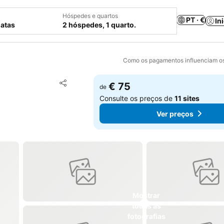
Hóspedes e quartos
PT · €
In
datas
2 hóspedes, 1 quarto.
Como os pagamentos influenciam os
Adicionar aos favoritos
€ 75
de
Partilhar
Consulte os preços de
11 sites
Ver preços