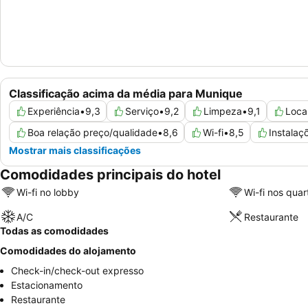
Classificação acima da média para Munique
Experiência
•
9,3
Serviço
•
9,2
Limpeza
•
9,1
Loca
Boa relação preço/qualidade
•
8,6
Wi-fi
•
8,5
Instala
Mostrar mais classificações
Comodidades principais do hotel
Wi-fi no lobby
Wi-fi nos quar
A/C
Restaurante
Todas as comodidades
Comodidades do alojamento
Check-in/check-out expresso
Estacionamento
Restaurante