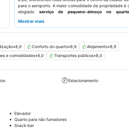
para o aeroporto. A maior comodidade da propriedade é 
elogiado
serviço de pequeno-almoço no quart
consistentemente descrito como rico, variado e abun
Mostrar mais
opções para várias necessidades dietéticas. Os hósped
consistentemente os funcionários pela sua simpatia e pre
excecionais, criando uma atmosfera acolhedora e convid
uma experiência verdadeiramente sem complicações,
lização
•
8,9
Conforto do quarto
•
8,9
Alojamento
•
8,9
utilizar o
estacionamento privado gratuito
, uma 
significativa em Munique.
ções e comodidades
•
8,0
Transportes públicos
•
8,0
tos
Estacionamento
Elevador
Quarto para não fumadores
Snack-bar