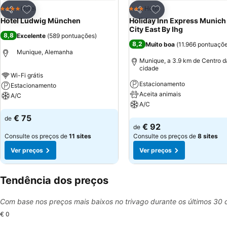
Adicionar aos favoritos
Adicionar aos favor
Hotel
Hotel
4 Estrelas
3 Estrelas
Partilhar
Partilhar
Hotel Ludwig München
Holiday Inn Express Munich
City East By Ihg
8,8
Excelente
(
589 pontuações
)
8,2
Muito boa
(
11.966 pontuaçõ
Munique, Alemanha
Munique, a 3.9 km de Centro d
cidade
Wi-Fi grátis
Estacionamento
Estacionamento
Aceita animais
A/C
A/C
Ver preços
€ 75
de
Ver preços
€ 92
de
Consulte os preços de
11 sites
Consulte os preços de
8 sites
Ver preços
Ver preços
Tendência dos preços
Com base nos preços mais baixos no trivago durante os últimos 30 
€ 0