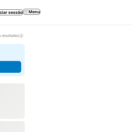
Menu
iciar sessão
 resultados