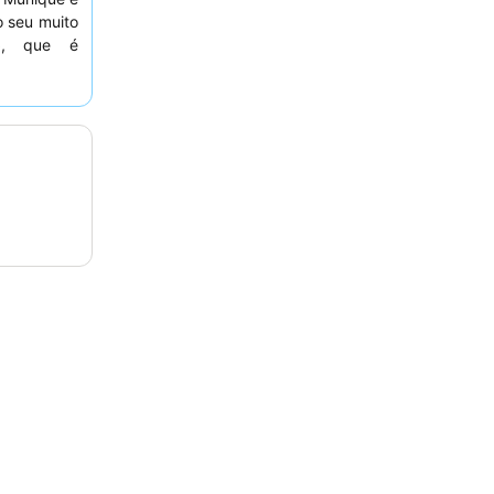
o seu muito
o
, que é
dante, com
es elogiam
stabilidade
ativa. Para
 considere
vantagem