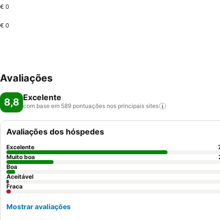
€ 0
€ 0
Avaliações
Excelente
8,8
com base em 589 pontuações nos principais
sites
Avaliações dos hóspedes
Excelente
Muito boa
Boa
Aceitável
Fraca
Mostrar avaliações