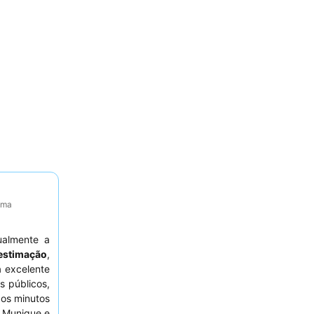
tima
ualmente a
estimação
,
a excelente
s públicos,
os minutos
e Munique e