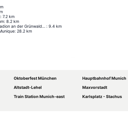
km
m
l
:
7.2
km
um
:
8.2
km
Städtisches Stadion an der Grünwalder Straße
:
9.4
km
Munique
:
28.2
km
Ampliar mapa
Oktoberfest München
Hauptbahnhof Munich
Altstadt-Lehel
Maxvorstadt
Train Station Munich-east
Karlsplatz - Stachus