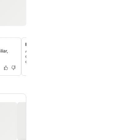
Estacionamento privado conveniente no local
iar,
Aproveite a rara conveniência urbana com vagas de es
dedicadas localizadas diretamente na propriedade par
chega de carro.