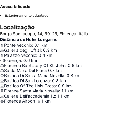
Acessibilidade
Estacionamento adaptado
Localização
Borgo San Iacopo, 14, 50125, Florença, Itália
Distância de Hotel Lungarno
Ponte Vecchio
:
0.1
km
Galleria degli Uffizi
:
0.3
km
Palazzo Vecchio
:
0.4
km
Florença
:
0.6
km
Florence Baptistery Of St. John
:
0.6
km
Santa Maria Del Fiore
:
0.7
km
Basilica Di Santa Maria Novella
:
0.8
km
Basilica Di San Lorenzo
:
0.8
km
Basilica Of The Holy Cross
:
0.9
km
Firenze Santa Maria Novella
:
1.1
km
Galleria Dell'accademia 12
:
1.1
km
Florence Airport
:
6.1
km