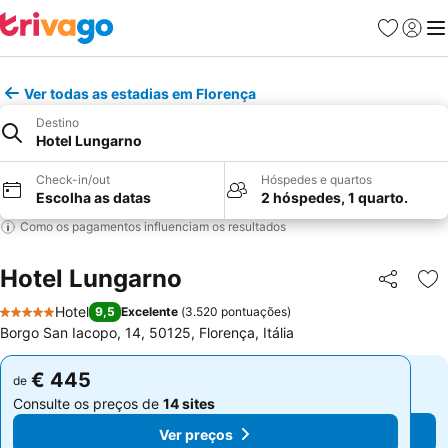
Favoritos
Iniciar
Me
Ver todas as estadias em Florença
Destino
Hotel Lungarno
Check-in/out
Hóspedes e quartos
Escolha as datas
2 hóspedes, 1 quarto.
Como os pagamentos influenciam os resultados
Hotel Lungarno
Partilhar
Ad
Hotel
9,5
Excelente
(
3.520 pontuações
)
5 Estrelas
Borgo San Iacopo, 14, 50125, Florença, Itália
€ 445
€ 445
de
de
Consulte os preços de
14 sites
Consulte os preços de
14 sites
Ver preços
Ver preços