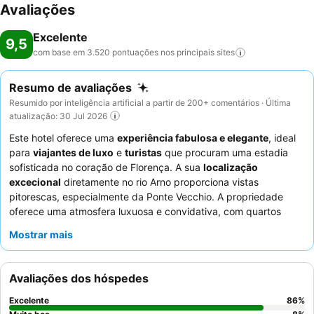
Avaliações
Excelente
9,5
com base em 3.520 pontuações nos principais
sites
Resumo de avaliações
Resumido por inteligência artificial a partir de 200+ comentários · Última
atualização: 30 Jul 2026
Este hotel oferece uma
experiência fabulosa e elegante
, ideal
para
viajantes de luxo
e
turistas
que procuram uma estadia
sofisticada no coração de Florença. A sua
localização
excecional
diretamente no rio Arno proporciona vistas
pitorescas, especialmente da Ponte Vecchio. A propriedade
oferece uma atmosfera luxuosa e convidativa, com quartos
confortáveis e espaçosos, e um notável
restaurante com
Mostrar mais
estrela Michelin
. Os hócios elogiam consistentemente o
staff
excecional pelo seu serviço simpático, profissional e atencioso,
com o pequeno-almoço a receber altas classificações pela sua
Avaliações dos hóspedes
qualidade e variedade. Para uma experiência verdadeiramente
única, considere reservar um quarto na
torre medieval
ou um
Excelente
86
%