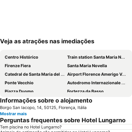
Veja as atrações nas imediações
Ampliar mapa
Centro Histórico
Train station Santa Maria Novella
Firenze Fiera
Santa Maria Novella
Catedral de Santa Maria del Fiore
Airport Florence Amerigo Vespucci
Ponte Vecchio
Autodromo Internazionale del Mugello
Piazza Duomo
Fortezza da Basso
Informações sobre o alojamento
Centro Histórico
Brunelleschi
Borgo San Iacopo, 14, 50125, Florença, Itália
Santa Cruz
Mercato Centrale
Mostrar mais
Panzano in Chianti
Chiesa dei Santi Michele e Gaetano
Perguntas frequentes sobre Hotel Lungarno
Via del Corso
Oltrarno
Tem piscina no Hotel Lungarno?