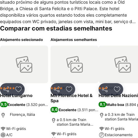
situado próximo de alguns pontos turísticos locais como a Old
Bridge, a Chiesa di Santa Felicita e o Pitti Palace. Este hotel
disponibiliza vários quartos estando todos eles completamente
equipados com WC privado, janelas com vista, mini bar, serviço de
Comparar com estadias semelhantes
limpeza diário, berços disponíveis, cofre, secretária com cadeira
ergonómica, secador de cabelo, telefone, acesso á internet sem fio
Alojamento selecionado
Alojamentos semelhantes
de alta velocidade, filmes pagos, ar condicionado e televisão com
canais por satélite. Para total comodidade e bem estar de todos os
hóspedes, este hotel disponibiliza vários serviços como acesso á
internet sem fio e ar condicionado nas zonas comuns, assistência
turística, depósito para bagagens, estacionamento nas
proximidades, elevador, cofre na recepção e serviço de quarto 24h,
staff com conhecimentos linguísticos, lavandaria, concierge e
serviço de câmbio. Para negócios e eventos conta com salas para
Hotel
Hotel
Hotel
5 Estrelas
4 Estrelas
3 Estrelas
Partilhar
Adicionar aos favoritos
Partilhar
Adicionar aos favoritos
Partilhar
Adicionar
reuniões e conferências. Para momentos de lazer dispõe de bar
Hotel Lungarno
Mh Florence Hotel &
Hotel Delle Nazioni
lounge, restaurante e jornais de cortesia.
Spa
9,5
8,1
Excelente
(
3.520 pontuações
)
Muito boa
(
8.894 
8,6
Excelente
(
3.511 pontuações
)
Florença, Itália
a 0.3 km de Train
station Santa Mari
a 0.5 km de Train
Novella
station Santa Maria
Wi-Fi grátis
Wi-Fi grátis
Novella
Wi-Fi grátis
A/C
Estacionamento