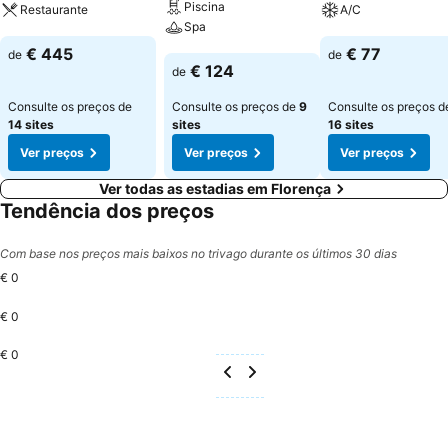
Piscina
Restaurante
A/C
Spa
Ver preços
Ver preços
€ 445
€ 77
de
de
Ver preços
€ 124
de
Consulte os preços de
Consulte os preços de
9
Consulte os preços d
14 sites
sites
16 sites
Ver preços
Ver preços
Ver preços
Ver todas as estadias em Florença
Tendência dos preços
Com base nos preços mais baixos no trivago durante os últimos 30 dias
€ 0
€ 0
€ 0