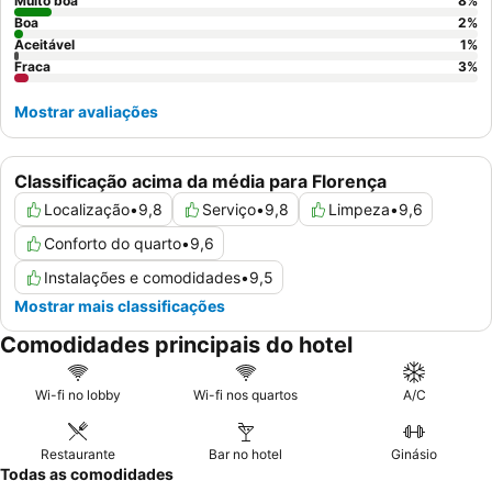
com vistas deslumbrantes para o rio Arno.
Muito boa
8
%
Boa
2
%
Aceitável
1
%
Fraca
3
%
Mostrar avaliações
Classificação acima da média para Florença
Localização
•
9,8
Serviço
•
9,8
Limpeza
•
9,6
Conforto do quarto
•
9,6
Instalações e comodidades
•
9,5
Mostrar mais classificações
Comodidades principais do hotel
Wi-fi no lobby
Wi-fi nos quartos
A/C
Restaurante
Bar no hotel
Ginásio
Todas as comodidades