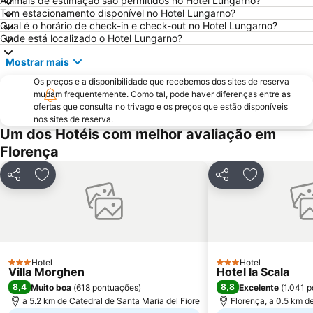
Animais de estimação são permitidos no Hotel Lungarno?
Firenze Expo Congress SPA
Galleria degli Uffizi
Tem estacionamento disponível no Hotel Lungarno?
Praça da Senhoria
Piazza della Repubblica
Qual é o horário de check-in e check-out no Hotel Lungarno?
Onde está localizado o Hotel Lungarno?
Basilica of St Lawrence
Peretola
Mostrar mais
Isolotto
San Lorenzo a Greve
Os preços e a disponibilidade que recebemos dos sites de reserva
Centro Storico
Siena Railway Station
mudam frequentemente. Como tal, pode haver diferenças entre as
Palácio Antigo
San Lorenzo Market
ofertas que consulta no trivago e os preços que estão disponíveis
nos sites de reserva.
Via dei Calzaiuoli
Via Roma
Um dos Hotéis com melhor avaliação em
Palazzo Antinori
Palazzo Medici-Ricardi
Florença
Novoli
Stazione di Prato Centrale
Partilhar
Adicionar aos favoritos
Partilhar
Adicionar a
Le Cantine di Greve in Chianti
Castel San Gimignano
Via Santo Spirito
Chiesa Santo Spirito
Museo Nazionale del Bargello
Officina Profumo Farmaceutica di Santa Maria Novella
Mercato di San Lorenzo
Piazza di Santa Croce
Hotel
Hotel
3 Estrelas
Piazza Santissima Annunziata
Il Prato
3 Estrelas
Villa Morghen
Hotel la Scala
8,4
8,8
Muito boa
(
618 pontuações
)
Excelente
(
1.041 
Coverciano
La Certosa di Firenze
a 5.2 km de Catedral de Santa Maria del Fiore
Florença, a 0.5 km d
Castello
Piazza del Comune