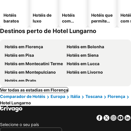
Hotéis
Hotéis de
Hotéis
Hotéis que
Hoté
baratos
luxo
com
permitem
com 
piscinas
animais
Destinos perto de Hotel Lungarno
Hotéis em Florença
Hotéis em Bolonha
Hotéis em Pisa
Hotéis em Siena
Hotéis em Montecatini Terme
Hotéis em Lucca
Hotéis em Montepulciano
Hotéis em Livorno
Hotéis em Prato
Ver todas as estadias em Florença
Comparador de Hotéis
Europa
Itália
Toscana
Florença
Hotel Lungarno
Facebook
Twitter
Insta
Yo
Selecione o seu país