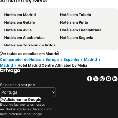
Affiliated by Meliá
Hotéis em Madrid
Hotéis em Toledo
Hotéis em Getafe
Hotéis em Pinto
Hotéis em Avila
Hotéis em Fuenlabrada
Hotéis em Alcobendas
Hotéis em Segovia
Hotéis em Torrejón de Ardoz
Ver todas as estadias em Madrid
Comparador de Hotéis
Europa
Espanha
Madrid
Madrid
Hotel Madrid Centro Affiliated by Meliá
Facebook
Twitter
Insta
Yo
Selecione o seu país
Adicionar no Google
Encontre facilmente os nossos
resultados: adicione o trivago como
fonte preferencial no Google.