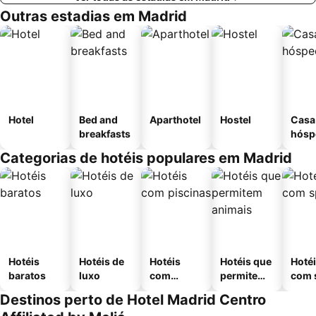
Outras estadias em Madrid
Hotel
Bed and
Aparthotel
Hostel
Casa
breakfasts
hósp
Categorias de hotéis populares em Madrid
Hotéis
Hotéis de
Hotéis
Hotéis que
Hoté
baratos
luxo
com
permitem
com 
piscinas
animais
Destinos perto de Hotel Madrid Centro