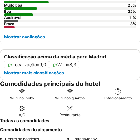
atmosfera da cidade.
Muito boa
25
%
Boa
22
%
Aceitável
11
%
Fraca
8
%
Mostrar avaliações
Classificação acima da média para Madrid
Localização
•
9,0
Wi-fi
•
8,3
Mostrar mais classificações
Comodidades principais do hotel
Wi-fi no lobby
Wi-fi nos quartos
Estacionamento
A/C
Restaurante
Todas as comodidades
Comodidades do alojamento
Centro de negócios
Entrada/lobby