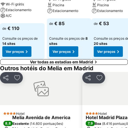
Wi-Fi grátis
Piscina
Piscina
Estacionamento
Estacionamento
Estacionamento
A/C
Ver preços
Ver preços
€ 85
€ 53
de
de
Ver preços
€ 110
de
Consulte os preços de
Consulte os preços de
8
Consulte os preços d
14 sites
sites
20 sites
Ver preços
Ver preços
Ver preços
Ver todas as estadias em Madrid
Outros hotéis do Melia em Madrid
Partilhar
Adicionar aos favoritos
Partilhar
Adicionar aos
Hotel
Hotel
4 Estrelas
4 Estrelas
Melia Avenida de America
Hotel Madrid Plaza
8,8
7,9
Excelente
(
14.600 pontuações
)
Boa
(
8.416 pontuaç