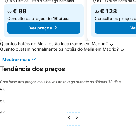
a 5.1 km de Estádio Santiago Bernabeu
a 0.9 km de Porta do S
€ 88
€ 128
de
de
Consulte os preços de
16 sites
Consulte os preços 
Ver preços
Ve
Perguntas Frequentes sobre Madrid
Quantos hotéis do Melia estão localizados em Madrid?
Quanto custam normalmente os hotéis do Melia em Madrid?
Mostrar mais
Tendência dos preços
Com base nos preços mais baixos no trivago durante os últimos 30 dias
€ 0
€ 0
€ 0