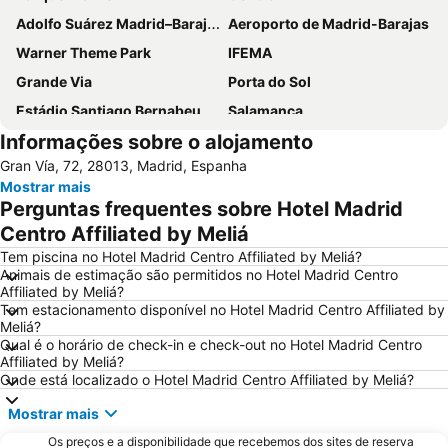
Adolfo Suárez Madrid–Barajas Airport
Aeroporto de Madrid-Barajas
Warner Theme Park
IFEMA
Grande Via
Porta do Sol
Estádio Santiago Bernabeu
Salamanca
Informações sobre o alojamento
Atocha
Estación Sur
Gran Vía, 72, 28013, Madrid, Espanha
Estadio Metropolitano Metro Station
Barajas
Mostrar mais
Metropolitano Metro Station
Chamartín
Perguntas frequentes sobre Hotel Madrid
Estação de Atocha
Praça Central /maior
Centro Affiliated by Meliá
De Chueca
Madrid
Tem piscina no Hotel Madrid Centro Affiliated by Meliá?
Animais de estimação são permitidos no Hotel Madrid Centro
Madrid Arena
Parque de Atracciones de Madrid
Affiliated by Meliá?
Tem estacionamento disponível no Hotel Madrid Centro Affiliated by
Parque Retiro
Palacio de Vistalegre
Meliá?
Caja Mágica
Museu Nacional do Prado
Qual é o horário de check-in e check-out no Hotel Madrid Centro
Affiliated by Meliá?
Chamberí
Villaverde
Onde está localizado o Hotel Madrid Centro Affiliated by Meliá?
Casino Gran Vía
Calle Serrano
Mostrar mais
Praça da Espanha
San Blas
Os preços e a disponibilidade que recebemos dos sites de reserva