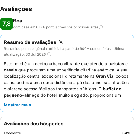
Avaliações
Boa
7,8
com base em 6.148 pontuações nos principais
sites
Resumo de avaliações
Resumido por inteligência artificial a partir de 900+ comentários · Última
atualização: 30 Jul 2026
Este hotel é um centro urbano vibrante que atende a
turistas
e
casais
que procuram uma experiência citadina enérgica. A sua
localização central excecional, diretamente na
Gran Vía
, coloca
os hóspedes a uma curta distância a pé das principais atrações
e oferece acesso fácil aos transportes públicos. O
buffet de
pequeno-almoço
do hotel, muito elogiado, proporciona um
começo de dia completo e satisfatório, com uma grande
Mostrar mais
variedade de opções frescas e de qualidade. Os hóspedes
destacam consistentemente a
natureza atenciosa e
profissional
do pessoal, que é frequentemente descrito como
Avaliações dos hóspedes
simpático e prestável. Para a melhor experiência, considere
solicitar um
quarto virado para a rua
para se imergir na vibrante
Excelente
34
%