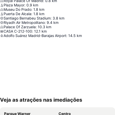
Royal Palace Of Madrid
:
0.8
km
Plaza Mayor
:
0.9
km
Museu Do Prado
:
1.8
km
Puerta De Alcala
:
1.8
km
Santiago Bernabeu Stadium
:
3.8
km
Riyadh Air Metropolitano
:
9.4
km
Palace Of Zarzuela
:
10.3
km
CASA C-212-100
:
12.1
km
Adolfo Suárez Madrid-Barajas Airport
:
14.5
km
Veja as atrações nas imediações
Ampliar mapa
Parque Warner
Centro