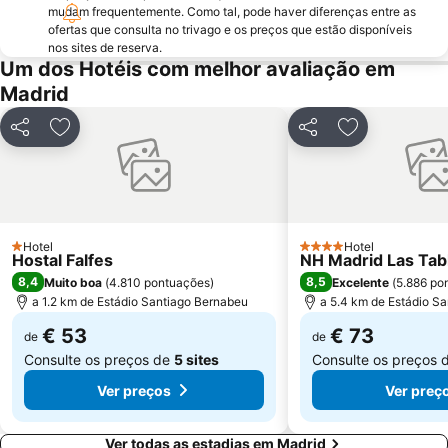
Praça de touros das Ventas
Ibiza
mudam frequentemente. Como tal, pode haver diferenças entre as
ofertas que consulta no trivago e os preços que estão disponíveis
Atocha Metro Station
Sol
nos sites de reserva.
Um dos Hotéis com melhor avaliação em
Carabanchel
Malasaña
Madrid
Gran Vía Metro Station
Retiro
Goya
Aeropuerto
Partilhar
Adicionar aos favoritos
Partilhar
Adicionar aos
Metropolitano Club Deportivo
Circuito del Jarama
Sol Metro Station
Paseo de la Castellana
Tetuán
Praça da Cibeles
Centro Comercial Gran Vía de Hortaleza
Santiago Bernabéu Metro Station
Hotel
Hotel
1 Estrelas
4 Estrelas
Hostal Falfes
NH Madrid Las Tab
8,4
8,5
Muito boa
(
4.810 pontuações
)
Excelente
(
5.886 po
a 1.2 km de Estádio Santiago Bernabeu
a 5.4 km de Estádio S
€ 53
€ 73
de
de
Consulte os preços de
5 sites
Consulte os preços 
Ver preços
Ver preç
Ver todas as estadias em Madrid