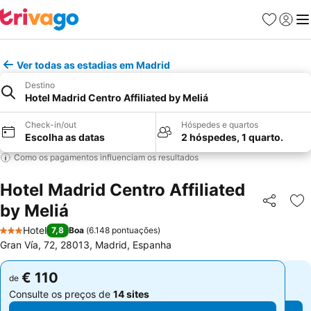
Favoritos
Iniciar
Me
Ver todas as estadias em Madrid
Destino
Hotel Madrid Centro Affiliated by Meliá
Check-in/out
Hóspedes e quartos
Escolha as datas
2 hóspedes, 1 quarto.
Como os pagamentos influenciam os resultados
Hotel Madrid Centro Affiliated
by Meliá
Partilhar
Ad
Hotel
7,8
Boa
(
6.148 pontuações
)
3 Estrelas
Gran Vía, 72, 28013, Madrid, Espanha
€ 110
€ 110
de
de
Consulte os preços de
14 sites
Consulte os preços de
14 sites