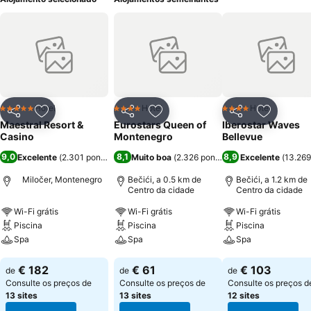
Hotel
Hotel
Hotel
5 Estrelas
4 Estrelas
4 Estrelas
Partilhar
Adicionar aos favoritos
Partilhar
Adicionar aos favoritos
Partilhar
Adicionar
Maestral Resort &
Eurostars Queen of
Iberostar Waves
Casino
Montenegro
Bellevue
9,0
8,1
8,9
Excelente
(
2.301 pontuações
Muito boa
)
(
2.326 pontuações
Excelente
)
(
13.269
Miločer, Montenegro
Bečići, a 0.5 km de
Bečići, a 1.2 km de
Centro da cidade
Centro da cidade
Wi-Fi grátis
Wi-Fi grátis
Wi-Fi grátis
Piscina
Piscina
Piscina
Spa
Spa
Spa
Ver preços
Ver preços
Ver preços
€ 182
€ 61
€ 103
de
de
de
Consulte os preços de
Consulte os preços de
Consulte os preços d
13 sites
13 sites
12 sites