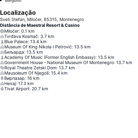
Mergulho
Localização
Sveti Stefan, Miločer, 85315, Montenegro
Distância de Maestral Resort & Casino
Miločer
:
0.1
km
Tvrđava Kosmač
:
3.7
km
Blue Palace
:
13.4
km
Museum Of King Nikola I Petrović
:
13.5
km
Биљарда
:
13.5
km
Academy Of Music (Former English Embassy)
:
13.5
km
Government House - National Museum Of Montenegro
:
13.7
km
Royal Theatre Zetski Dom
:
13.7
km
Mausoleum Of Njegoš
:
15.4
km
Вирпазар
:
16
km
Нехај
:
17.3
km
Tivat Airport
:
20.7
km