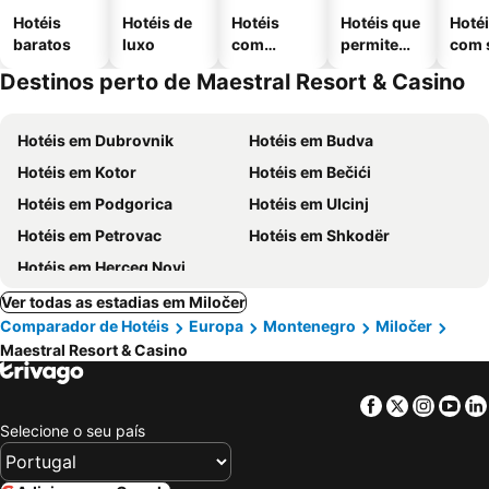
Hotéis
Hotéis de
Hotéis
Hotéis que
Hoté
baratos
luxo
com
permitem
com 
piscinas
animais
Destinos perto de Maestral Resort & Casino
Hotéis em Dubrovnik
Hotéis em Budva
Hotéis em Kotor
Hotéis em Bečići
Hotéis em Podgorica
Hotéis em Ulcinj
Hotéis em Petrovac
Hotéis em Shkodër
Hotéis em Herceg Novi
Ver todas as estadias em Miločer
Comparador de Hotéis
Europa
Montenegro
Miločer
Maestral Resort & Casino
Facebook
Twitter
Insta
Yo
Selecione o seu país