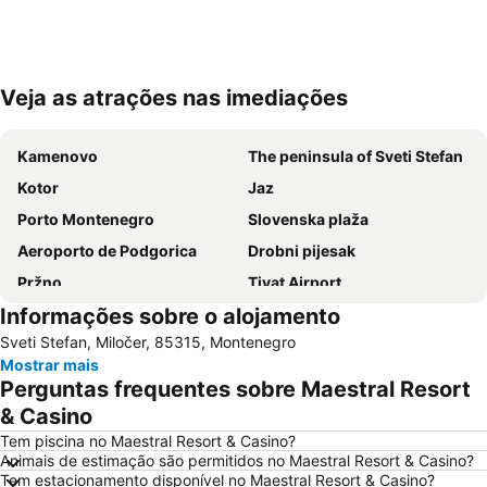
Veja as atrações nas imediações
Ampliar mapa
Kamenovo
The peninsula of Sveti Stefan
Kotor
Jaz
Porto Montenegro
Slovenska plaža
Aeroporto de Podgorica
Drobni pijesak
Pržno
Tivat Airport
Informações sobre o alojamento
Rafailovići
Mogren Plaza
Sveti Stefan, Miločer, 85315, Montenegro
Rijeka Crnojevića
Plavi Horizont
Mostrar mais
Ada Bojana
Porto
Perguntas frequentes sobre Maestral Resort
Stari Bar
Žanjice
& Casino
Miami Beach
Tem piscina no Maestral Resort & Casino?
Animais de estimação são permitidos no Maestral Resort & Casino?
Tem estacionamento disponível no Maestral Resort & Casino?