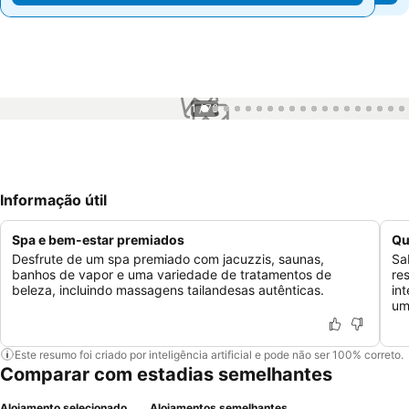
1 / 76
Informação útil
Spa e bem-estar premiados
Qu
Desfrute de um spa premiado com jacuzzis, saunas,
Sa
banhos de vapor e uma variedade de tratamentos de
re
beleza, incluindo massagens tailandesas autênticas.
in
um
Este resumo foi criado por inteligência artificial e pode não ser 100% correto.
Comparar com estadias semelhantes
Alojamento selecionado
Alojamentos semelhantes