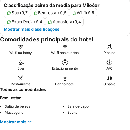
Classificação acima da média para Miločer
Spa
•
9,7
Bem-estar
•
9,6
Wi-fi
•
9,5
Experiência
•
9,4
Atmosfera
•
9,4
Mostrar mais classificações
Comodidades principais do hotel
Wi-fi no lobby
Wi-fi nos quartos
Piscina
Spa
Estacionamento
A/C
Restaurante
Bar no hotel
Ginásio
Todas as comodidades
Bem-estar
Salão de beleza
Sala de vapor
Massagens
Sauna
Mostrar mais