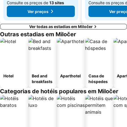
Consulte os preços de
13 sites
Consulte os preços 
Ver preços
Ver preç
Ver todas as estadias em Miločer
Outras estadias em Miločer
Hotel
Bed and
Aparthotel
Casa de
Apar
breakfasts
hóspedes
Categorias de hotéis populares em Miločer