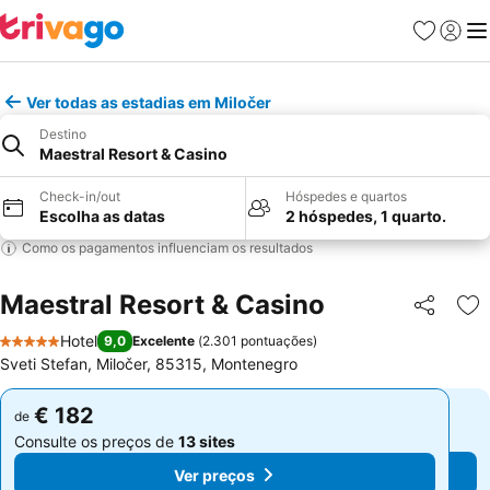
Favoritos
Iniciar
Me
Ver todas as estadias em Miločer
Destino
Maestral Resort & Casino
Check-in/out
Hóspedes e quartos
Escolha as datas
2 hóspedes, 1 quarto.
Como os pagamentos influenciam os resultados
Maestral Resort & Casino
Partilhar
Ad
Hotel
9,0
Excelente
(
2.301 pontuações
)
5 Estrelas
Sveti Stefan, Miločer, 85315, Montenegro
€ 182
€ 182
de
de
Consulte os preços de
13 sites
Consulte os preços de
13 sites
Ver preços
Ver preços