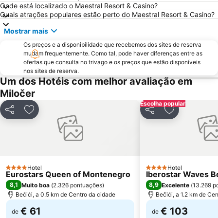
Onde está localizado o Maestral Resort & Casino?
Quais atrações populares estão perto do Maestral Resort & Casino?
Mostrar mais
Os preços e a disponibilidade que recebemos dos sites de reserva
mudam frequentemente. Como tal, pode haver diferenças entre as
ofertas que consulta no trivago e os preços que estão disponíveis
nos sites de reserva.
Um dos Hotéis com melhor avaliação em
Miločer
Escolha popular
Partilhar
Adicionar aos favoritos
Partilhar
Adicionar aos
Hotel
Hotel
4 Estrelas
4 Estrelas
Eurostars Queen of Montenegro
Iberostar Waves B
8,1
8,9
Muito boa
(
2.326 pontuações
)
Excelente
(
13.269 p
Bečići, a 0.5 km de Centro da cidade
Bečići, a 1.2 km de Ce
€ 61
€ 103
de
de