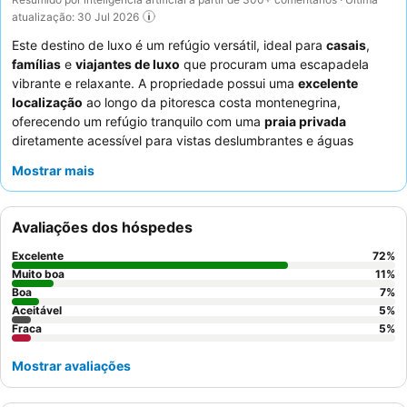
atualização: 30 Jul 2026
Este destino de luxo é um refúgio versátil, ideal para
casais
,
famílias
e
viajantes de luxo
que procuram uma escapadela
vibrante e relaxante. A propriedade possui uma
excelente
localização
ao longo da pitoresca costa montenegrina,
oferecendo um refúgio tranquilo com uma
praia privada
diretamente acessível para vistas deslumbrantes e águas
cristalinas. Os hóspedes elogiam consistentemente a
comida
Mostrar mais
deliciosa e variada
nos seus múltiplos restaurantes, com o
buffet de pequeno-almoço e o restaurante chinês a receberem
particular destaque. Os funcionários oferecem
Avaliações dos hóspedes
consistentemente um serviço excecional e acolhedor,
garantindo uma estadia memorável. Para uma experiência
Excelente
72
%
aprimorada, considere reservar um
quarto com vista para o
Muito boa
11
%
mar
Boa
para desfrutar de vistas espetaculares e do som relaxante
7
%
Aceitável
5
%
das ondas.
Fraca
5
%
Mostrar avaliações