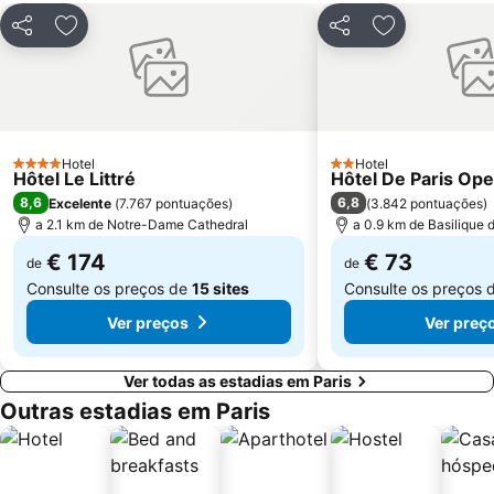
St-Germain-des-Prés
10th district Entrepôt
Partilhar
Adicionar aos favoritos
Partilhar
Adicionar aos
16th district Passy
Châtelet Metro Station
Gare de Lyon Metro Station
Montparnasse Train station
Parc des Princes
12th district Reuilly
Gare de Neuilly - Porte Maillot Metro Station
Moulin Rouge
Hotel
Hotel
4 Estrelas
2 Estrelas
Hôtel Le Littré
Hôtel De Paris Ope
8,6
6,8
Excelente
(
7.767 pontuações
)
(
3.842 pontuações
)
a 2.1 km de Notre-Dame Cathedral
a 0.9 km de Basilique
€ 174
€ 73
de
de
Consulte os preços de
15 sites
Consulte os preços 
Ver preços
Ver preç
Ver todas as estadias em Paris
Outras estadias em Paris