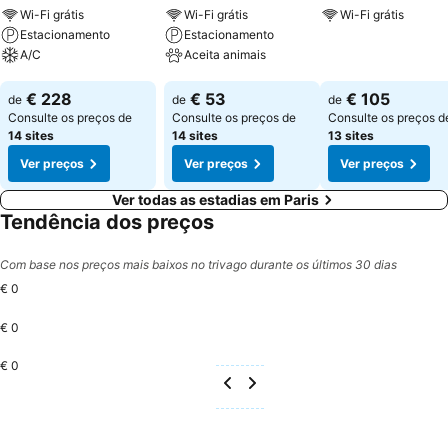
Wi-Fi grátis
Wi-Fi grátis
Wi-Fi grátis
Estacionamento
Estacionamento
Ver preços
A/C
Aceita animais
Ver preços
Ver preços
€ 228
€ 53
€ 105
de
de
de
Consulte os preços de
Consulte os preços de
Consulte os preços d
14 sites
14 sites
13 sites
Ver preços
Ver preços
Ver preços
Ver todas as estadias em Paris
Tendência dos preços
Com base nos preços mais baixos no trivago durante os últimos 30 dias
€ 0
€ 0
€ 0