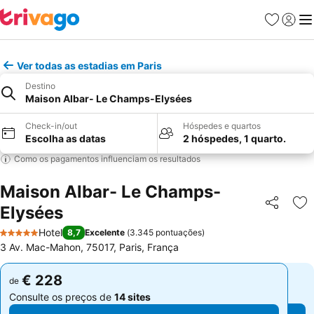
Favoritos
Iniciar
Me
Ver todas as estadias em Paris
Destino
Maison Albar- Le Champs-Elysées
Check-in/out
Hóspedes e quartos
Escolha as datas
2 hóspedes, 1 quarto.
Como os pagamentos influenciam os resultados
Maison Albar- Le Champs-
Elysées
Partilhar
Ad
Hotel
8,7
Excelente
(
3.345 pontuações
)
5 Estrelas
3 Av. Mac-Mahon, 75017, Paris, França
€ 228
€ 228
de
de
Consulte os preços de
14 sites
Consulte os preços de
14 sites