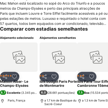
Mac Mahon está localizado no sopé do Arco do Triunfo e a poucos
metros da Champs-Elysées e perto das principais atracções de
Paris que incluem Louvre e Torre Eiffel facilmente acessíveis a pé ou
pelas estações de metros. Luxuoso e requintado o hotel conta com
57 quartos, todos bem equipados com ar condicionado, televisão
Comparar com estadias semelhantes
via satélite, cofre, acesso à internet Wi-Fi, frigobar, cofre, casa de
banho com duche ou banheira, secador de cabelo, ferro/tábua de
Alojamento selecionado
Alojamentos semelhantes
passar e mesa de escritório. As facilidades incluem ainda um hall de
entrada e uma recepção aberta 24 horas por dia com jornais e
revistas e uma equipa multilíngue, elevador, pequeno-almoço buffet
quente, salas de negócios, lavandaria, serviço de quarto,
assistência turística e internet sem fio nas áreas comuns. Perfeito
para uma estadia maravilhosa com serviços de qualidade
excepcional.
Hotel
Hotel
Hotel
5 Estrelas
2 Estrelas
3 Estrelas
Partilhar
Adicionar aos favoritos
Partilhar
Adicionar aos favoritos
Partilhar
Adicionar
Maison Albar- Le
ibis budget Paris Porte
ibis Paris Tour Eiff
Champs-Elysées
de Montmartre
Cambronne 15èm
8,7
6,0
7,5
Excelente
(
3.345 pontuações
)
(
28.661 pontuações
)
Boa
(
15.534 pont
Paris, França
a 1.7 km de Basilique du
a 1.3 km de Torre Ei
Sacré-Coeur