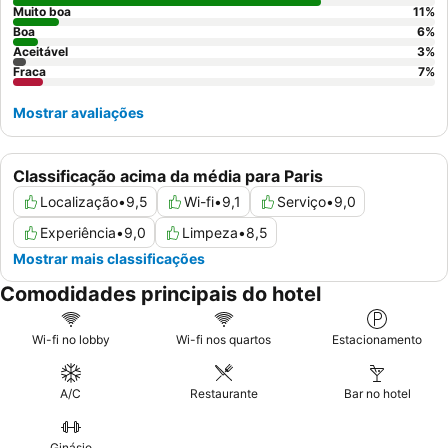
Muito boa
11
%
Boa
6
%
Aceitável
3
%
Fraca
7
%
Mostrar avaliações
Classificação acima da média para Paris
Localização
•
9,5
Wi-fi
•
9,1
Serviço
•
9,0
Experiência
•
9,0
Limpeza
•
8,5
Mostrar mais classificações
Comodidades principais do hotel
Wi-fi no lobby
Wi-fi nos quartos
Estacionamento
A/C
Restaurante
Bar no hotel
Ginásio