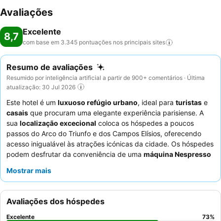
Avaliações
Excelente
8,7
com base em 3.345 pontuações nos principais
sites
Resumo de avaliações
Resumido por inteligência artificial a partir de 900+ comentários · Última
atualização: 30 Jul 2026
Este hotel é um
luxuoso refúgio urbano
, ideal para
turistas
e
casais
que procuram uma elegante experiência parisiense. A
sua
localização excecional
coloca os hóspedes a poucos
passos do Arco do Triunfo e dos Campos Elísios, oferecendo
acesso inigualável às atrações icónicas da cidade. Os hóspedes
podem desfrutar da conveniência de uma
máquina Nespresso
nos seus quartos confortáveis e muitas vezes espaçosos. Os
Mostrar mais
funcionários atenciosos
recebem consistentemente elogios
pelo seu serviço personalizado, complementando as deliciosas
e variadas ofertas de
pequeno-almoço
. Para uma estadia
Avaliações dos hóspedes
melhorada, considere um quarto com
varanda para vistas
panorâmicas
da cidade.
Excelente
73
%