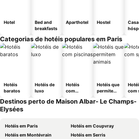
Hotel
Bed and
Aparthotel
Hostel
Casa
breakfasts
hósp
Categorias de hotéis populares em Paris
Hotéis
Hotéis de
Hotéis
Hotéis que
Hoté
baratos
luxo
com
permitem
com 
piscinas
animais
Destinos perto de Maison Albar- Le Champs-
Elysées
Hotéis em Paris
Hotéis em Coupvray
Hotéis em Montévrain
Hotéis em Serris