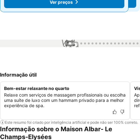
Ver preços
Ver preços
1 / 97
Informação útil
Bem-estar relaxante no quarto
Vi
Relaxe com serviços de massagem profissionais ou escolha
Ap
uma suíte de luxo com um hammam privado para a melhor
di
experiência de spa.
re
Este resumo foi criado por inteligência artificial e pode não ser 100% correto.
Informação sobre o Maison Albar- Le
Champs-Elysées