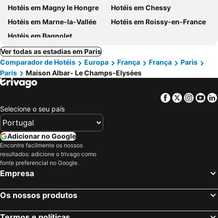
Hotéis em Magny le Hongre
Hotéis em Chessy
Hotéis em Marne-la-Vallée
Hotéis em Roissy-en-France
Hotéis em Bagnolet
Ver todas as estadias em Paris
Comparador de Hotéis
Europa
França
França
Paris
Paris
Maison Albar- Le Champs-Elysées
Facebook
Twitter
Insta
Yo
Selecione o seu país
Adicionar no Google
Encontre facilmente os nossos
resultados: adicione o trivago como
fonte preferencial no Google.
Empresa
Os nossos produtos
Termos e políticas