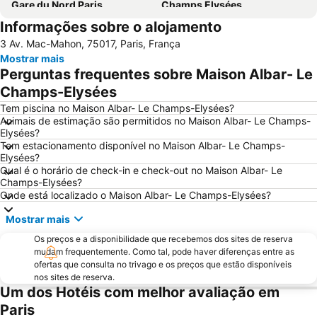
Gare du Nord Paris
Champs Elysées
Informações sobre o alojamento
58 tour eiffel
Quartier Latin
3 Av. Mac-Mahon, 75017, Paris, França
8th district Élysée
9th district Opéra
Mostrar mais
Museu do Louvre
6th district Luxembourg
Perguntas frequentes sobre Maison Albar- Le
Paris Expo Porte de Versailles
5th district Panthéon
Champs-Elysées
Montparnasse
Stade de France
Tem piscina no Maison Albar- Le Champs-Elysées?
Animais de estimação são permitidos no Maison Albar- Le Champs-
7th district Palais Bourbon
15th district Vaugirard
Elysées?
Tem estacionamento disponível no Maison Albar- Le Champs-
Disney Village
3rd district Temple
Elysées?
14th district Observatoire
Bercy
Qual é o horário de check-in e check-out no Maison Albar- Le
Champs-Elysées?
4th district Hôtel-de-Ville
Colina de Montmartre
Onde está localizado o Maison Albar- Le Champs-Elysées?
18th district la Butte-Montmartre
11th district Popincourt
Mostrar mais
Notre-Dame Cathedral
Centre commercial International Val d'Europe
Os preços e a disponibilidade que recebemos dos sites de reserva
2nd district la Bourse
Palais des Congrès de Paris
mudam frequentemente. Como tal, pode haver diferenças entre as
ofertas que consulta no trivago e os preços que estão disponíveis
Palais Garnier Opera National de Paris
La Défense
nos sites de reserva.
Um dos Hotéis com melhor avaliação em
Les Halles
Nation Metro Station
Paris
Galerias Lafayette Paris Haussmann
Jardim de Luxemburgo