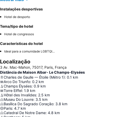
Instalações desportivas
Hotel de desporto
Tema/tipo de hotel
Hotel de congressos
Características do hotel
Ideal para a comunidade LGBTQIA+
Localização
3 Av. Mac-Mahon, 75017, Paris, França
Distância de Maison Albar- Le Champs-Elysées
Charles de Gaulle — Étoile (Métro 1)
:
0.1
km
Arco Do Triunfo
:
0.2
km
Champs Élysées
:
0.9
km
Torre Eiffel
:
1.9
km
Hôtel des Invalides
:
2.5
km
Museu Do Louvre
:
3.5
km
Basílica Do Sagrado Coração
:
3.8
km
Paris
:
4.7
km
Catedral De Notre Dame
:
4.8
km