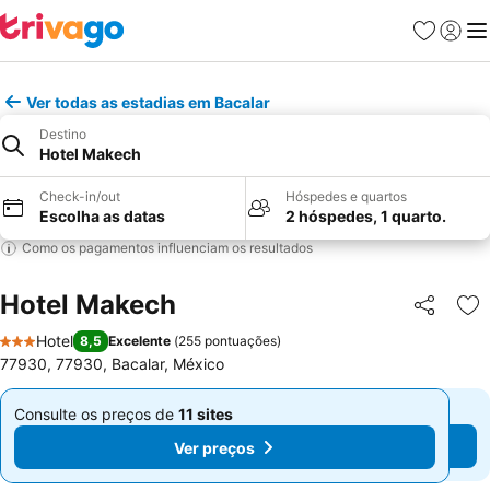
Favoritos
Iniciar
Me
Ver todas as estadias em Bacalar
Destino
Hotel Makech
Check-in/out
Hóspedes e quartos
Escolha as datas
2 hóspedes, 1 quarto.
Como os pagamentos influenciam os resultados
Hotel Makech
Partilhar
Ad
Hotel
8,5
Excelente
(
255 pontuações
)
3 Estrelas
77930, 77930, Bacalar, México
Consulte os preços de
11 sites
Consulte os preços de
11 sites
De
De
Ver preços
Ver preços
€ 68
€ 68