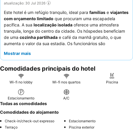
atualização: 30 Jul 2026
Este hotel é um refúgio tranquilo, ideal para
famílias
e
viajantes
com orçamento limitado
que procuram uma escapadela
pacífica. A sua
localização isolada
oferece uma atmosfera
tranquila, longe do centro da cidade. Os hóspedes beneficiam
de uma
cozinha partilhada
e café da manhã gratuito, o que
aumenta o valor da sua estadia. Os funcionários são
consistentemente elogiados pela sua prestabilidade e simpatia.
Mostrar mais
Para uma experiência mais conveniente, considere alugar
bicicletas ou um carro para explorar a área circundante.
Comodidades principais do hotel
Wi-fi no lobby
Wi-fi nos quartos
Piscina
Estacionamento
A/C
Todas as comodidades
Comodidades do alojamento
Check-in/check-out expresso
Estacionamento
Terraço
Piscina exterior