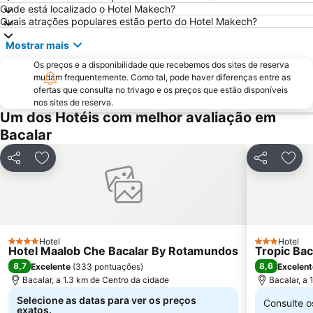
Onde está localizado o Hotel Makech?
Quais atrações populares estão perto do Hotel Makech?
Mostrar mais
Os preços e a disponibilidade que recebemos dos sites de reserva
mudam frequentemente. Como tal, pode haver diferenças entre as
ofertas que consulta no trivago e os preços que estão disponíveis
nos sites de reserva.
Um dos Hotéis com melhor avaliação em
Bacalar
Partilhar
Adicionar aos favoritos
Partilhar
Adic
Hotel
Hotel
4 Estrelas
3 Estrelas
Hotel Maalob Che Bacalar By Rotamundos
Tropic Bac
8,7
8,6
Excelente
(
333 pontuações
)
Excelent
Bacalar, a 1.3 km de Centro da cidade
Bacalar, a 
Selecione as datas para ver os preços
Consulte 
exatos.