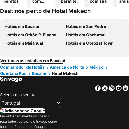
baratos
com
permitem
com spa
praia
piscinas
animais
Destinos perto de Hotel Makech
Hotéis em Bacalar
Hotéis em San Pedro
Hotéis em Othón P. Blanco
Hotéis em Chetumal
Hotéis em Majahual
Hotéis em Corozal Town
Ver todas as estadias em Bacalar
Comparador de Hotéis
América do Norte
México
Quintana Roo
Bacalar
Hotel Makech
Facebook
Twitter
Insta
Yo
Selecione o seu país
Adicionar no Google
Encontre facilmente os nossos
resultados: adicione o trivago como
fonte preferencial no Google.