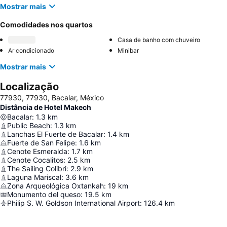
Mostrar mais
Comodidades nos quartos
Casa de banho com chuveiro
Ar condicionado
Minibar
Mostrar mais
Localização
77930, 77930, Bacalar, México
Distância de Hotel Makech
Bacalar
:
1.3
km
Public Beach
:
1.3
km
Lanchas El Fuerte de Bacalar
:
1.4
km
Fuerte de San Felipe
:
1.6
km
Cenote Esmeralda
:
1.7
km
Cenote Cocalitos
:
2.5
km
The Sailing Colibri
:
2.9
km
Laguna Mariscal
:
3.6
km
Zona Arqueológica Oxtankah
:
19
km
Monumento del queso
:
19.5
km
Philip S. W. Goldson International Airport
:
126.4
km