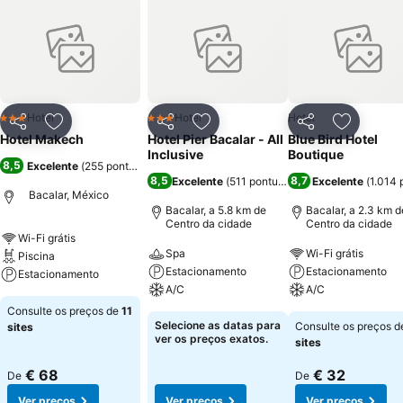
Hotel
Hotel
Hotel
3 Estrelas
3 Estrelas
Partilhar
Adicionar aos favoritos
Partilhar
Adicionar aos favoritos
Partilhar
Adicionar
Hotel Makech
Hotel Pier Bacalar - All
Blue Bird Hotel
Inclusive
Boutique
8,5
Excelente
(
255 pontuações
)
8,5
8,7
Excelente
(
511 pontuações
)
Excelente
(
1.014 
Bacalar, México
Bacalar, a 5.8 km de
Bacalar, a 2.3 km d
Centro da cidade
Centro da cidade
Wi-Fi grátis
Spa
Wi-Fi grátis
Piscina
Estacionamento
Estacionamento
Estacionamento
A/C
A/C
Consulte os preços de
11
Selecione as datas para
Consulte os preços 
sites
ver os preços exatos.
sites
€ 68
€ 32
De
De
Ver preços
Ver preços
Ver preços