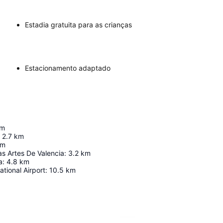
Estadia gratuita para as crianças
Estacionamento adaptado
m
2.7
km
km
s Artes De Valencia
:
3.2
km
a
:
4.8
km
ational Airport
:
10.5
km