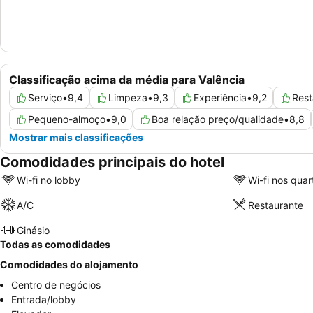
Classificação acima da média para Valência
Serviço
•
9,4
Limpeza
•
9,3
Experiência
•
9,2
Rest
Pequeno-almoço
•
9,0
Boa relação preço/qualidade
•
8,8
Mostrar mais classificações
Comodidades principais do hotel
Wi-fi no lobby
Wi-fi nos quar
A/C
Restaurante
Ginásio
Todas as comodidades
Comodidades do alojamento
Centro de negócios
Entrada/lobby