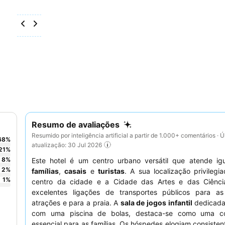
Resumo de avaliações
Resumido por inteligência artificial a partir de 1.000+ comentários · Ú
68
%
atualização: 30 Jul 2026
21
%
8
%
Este hotel é um centro urbano versátil que atende ig
2
%
famílias
,
casais
e
turistas
. A sua localização privilegi
1
%
centro da cidade e a Cidade das Artes e das Ciênci
excelentes ligações de transportes públicos para as 
atrações e para a praia. A
sala de jogos infantil
dedicada
com uma piscina de bolas, destaca-se como uma c
essencial para as famílias. Os hóspedes elogiam consiste