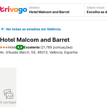
Destino
Check-in/out
Escolha as 
Ver todas as estadias em Valência
Hotel Malcom and Barret
Hotel
Excelente
(
21.789 pontuações
)
8,8
3 Estrelas
Av. d'Ausiàs March, 59, 46013, Valência, Espanha
A carregar