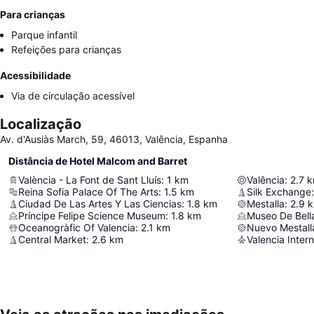
Para crianças
Parque infantil
Refeições para crianças
Acessibilidade
Via de circulação acessível
Localização
Av. d'Ausiàs March, 59, 46013, Valência, Espanha
Distância de Hotel Malcom and Barret
València - La Font de Sant Lluís
:
1
km
Valência
:
2.7
k
Reina Sofia Palace Of The Arts
:
1.5
km
Silk Exchange
:
Ciudad De Las Artes Y Las Ciencias
:
1.8
km
Mestalla
:
2.9
Príncipe Felipe Science Museum
:
1.8
km
Museo De Bella
Oceanogràfic Of Valencia
:
2.1
km
Nuevo Mestall
Central Market
:
2.6
km
Valencia Intern