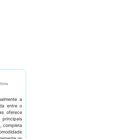
ltima
ualmente a
ada entre o
as oferece
principais
, completa
omodidade
ntemente os