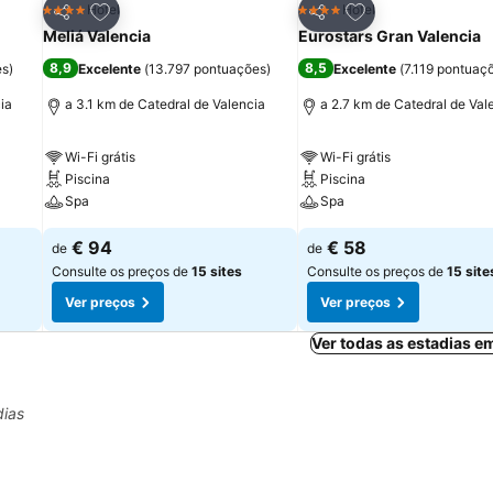
itos
Adicionar aos favoritos
Adicionar aos fav
Hotel
Hotel
4 Estrelas
4 Estrelas
Partilhar
Partilhar
Meliá Valencia
Eurostars Gran Valencia
8,9
8,5
es
)
Excelente
(
13.797 pontuações
)
Excelente
(
7.119 pontuaç
ia
a 3.1 km de Catedral de Valencia
a 2.7 km de Catedral de Val
Wi-Fi grátis
Wi-Fi grátis
Piscina
Piscina
Spa
Spa
€ 94
€ 58
de
de
Consulte os preços de
15 sites
Consulte os preços de
15 site
Ver preços
Ver preços
Ver todas as estadias e
dias