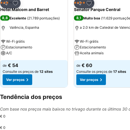
Adicionar aos favoritos
Adicionar aos favor
Hotel
Hotel
3 Estrelas
4 Estrelas
Partilhar
Partilhar
Hotel Malcom and Barret
Senator Parque Central
8,8
8,1
Excelente
(
21.789 pontuações
)
Muito boa
(
11.629 pontuaçõ
Valência, Espanha
a 2.0 km de Catedral de Valenc
Wi-Fi grátis
Wi-Fi grátis
Estacionamento
Estacionamento
A/C
Aceita animais
€ 54
€ 60
de
de
Consulte os preços de
12 sites
Consulte os preços de
17 sites
Ver preços
Ver preços
Tendência dos preços
Com base nos preços mais baixos no trivago durante os últimos 30 
€ 0
€ 0