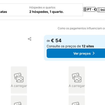
Hóspedes e quartos
PT · €
In
datas
2 hóspedes, 1 quarto.
Como os pagamentos influenciam os
Adicionar aos favoritos
€ 54
de
Partilhar
Consulte os preços de
12 sites
Ver preços
A carregar
A carregar