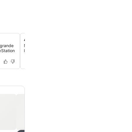
Academia profissional 24 horas
 grande
Mantenha sua rotina de exercícios a qualquer hora na 
yStation
local, equipada com máquinas essenciais de cardio e m