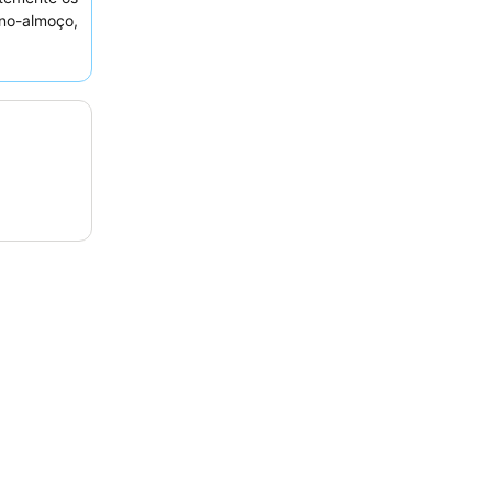
no-almoço,
iadas. Para
r um quarto