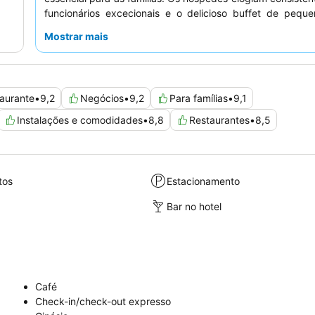
funcionários excecionais e o delicioso buffet de peque
que apresenta uma vasta seleção de opções frescas e var
Mostrar mais
uma estadia mais tranquila, os hóspedes devem solicita
virado para o jardim.
aurante
•
9,2
Negócios
•
9,2
Para famílias
•
9,1
Instalações e comodidades
•
8,8
Restaurantes
•
8,5
tos
Estacionamento
Bar no hotel
Café
Check-in/check-out expresso