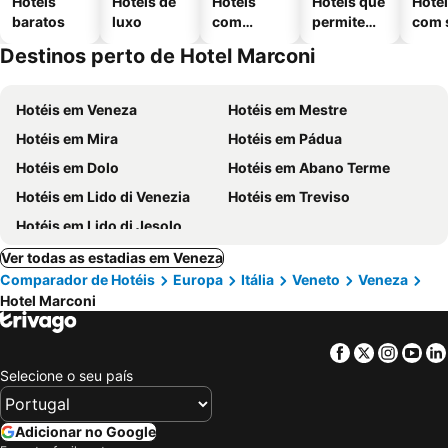
Hotéis
Hotéis de
Hotéis
Hotéis que
Hoté
baratos
luxo
com
permitem
com 
piscinas
animais
Destinos perto de Hotel Marconi
Hotéis em Veneza
Hotéis em Mestre
Hotéis em Mira
Hotéis em Pádua
Hotéis em Dolo
Hotéis em Abano Terme
Hotéis em Lido di Venezia
Hotéis em Treviso
Hotéis em Lido di Jesolo
Ver todas as estadias em Veneza
Comparador de Hotéis
Europa
Itália
Veneto
Veneza
Hotel Marconi
Facebook
Twitter
Insta
Yo
Selecione o seu país
Adicionar no Google