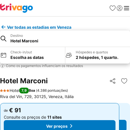
Favoritos
Iniciar
Me
Ver todas as estadias em Veneza
Destino
Hotel Marconi
Check-in/out
Hóspedes e quartos
Escolha as datas
2 hóspedes, 1 quarto.
Como os pagamentos influenciam os resultados
Hotel Marconi
Partilhar
Ad
Hotel
7,9
Boa
(
4.386 pontuações
)
3 Estrelas
Riva del Vin, 729, 30125, Veneza, Itália
€ 91
€ 91
de
de
Consulte os preços de
11 sites
Consulte os preços de
11 sites
Ver preços
Ver preços