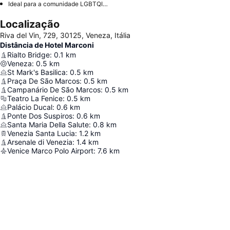
Ideal para a comunidade LGBTQIA+
Localização
Riva del Vin, 729, 30125, Veneza, Itália
Distância de Hotel Marconi
Rialto Bridge
:
0.1
km
Veneza
:
0.5
km
St Mark's Basilica
:
0.5
km
Praça De São Marcos
:
0.5
km
Campanário De São Marcos
:
0.5
km
Teatro La Fenice
:
0.5
km
Palácio Ducal
:
0.6
km
Ponte Dos Suspiros
:
0.6
km
Santa Maria Della Salute
:
0.8
km
Venezia Santa Lucia
:
1.2
km
Arsenale di Venezia
:
1.4
km
Venice Marco Polo Airport
:
7.6
km