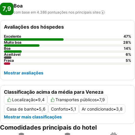
Boa
7,9
com base em 4.386 pontuações nos principais
sites
Avaliações dos hóspedes
Excelente
47
%
Muito boa
28
%
Boa
14
%
Aceitável
6
%
Fraca
5
%
Mostrar avaliações
Classificação acima da média para Veneza
Localização
•
9,4
Transportes públicos
•
7,9
Casa de banho
•
5,6
Conforto
•
5,1
Ar condicionado
•
3,8
Mostrar mais classificações
Comodidades principais do hotel