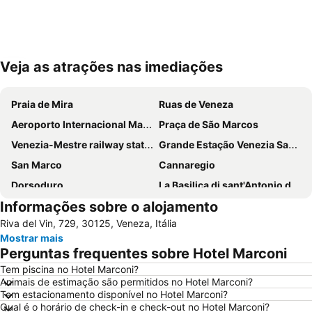
Veja as atrações nas imediações
Ampliar mapa
Praia de Mira
Ruas de Veneza
Aeroporto Internacional Marco Polo
Praça de São Marcos
Venezia-Mestre railway station
Grande Estação Venezia Santa Lucia
San Marco
Cannaregio
Dorsoduro
La Basilica di sant'Antonio di Padova
Informações sobre o alojamento
Marghera
Padova Central Station
Riva del Vin, 729, 30125, Veneza, Itália
Terminal di Piazzale Roma
Padova Vintage Festival
Mostrar mais
Grande Canal
Ponte de Rialto
Perguntas frequentes sobre Hotel Marconi
Carnevale di Venezia
Basílica de San Marco
Tem piscina no Hotel Marconi?
Animais de estimação são permitidos no Hotel Marconi?
Aeroporto Treviso
Porto Marghera
Tem estacionamento disponível no Hotel Marconi?
Santa Croce
San Polo
Qual é o horário de check-in e check-out no Hotel Marconi?