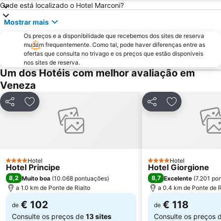
Onde está localizado o Hotel Marconi?
Giudecca
Palácio Ducal
Mostrar mais
Lido
Port of Venice
Os preços e a disponibilidade que recebemos dos sites de reserva
Rosa Salva
Arsenal de Veneza
mudam frequentemente. Como tal, pode haver diferenças entre as
Sottomarina
Casinò di Venezia
ofertas que consulta no trivago e os preços que estão disponíveis
nos sites de reserva.
Lido Venezia
Mestre Fil Fest
Um dos Hotéis com melhor avaliação em
PadovaFiere
Al Graspo de Ua
Veneza
Campo San Polo
Isola di Giudecca
Partilhar
Adicionar aos favoritos
Partilhar
Adicionar aos
Favaro Veneto
Daniele Manin
Sino San Marco
La Biennale di Venezia
Ilha de Murano
Zelarino
Centro storico
Ca' d'Oro - Palazzo Santa Sofia
Hotel
Hotel
4 Estrelas
4 Estrelas
Hotel Principe
Hotel Giorgione
Riva degli Schiavoni
Gallerie dell' Accademia
8,2
8,7
Muito boa
(
10.068 pontuações
)
Excelente
(
7.201 po
Sestiere Castello
San Giorgio
a 1.0 km de Ponte de Rialto
a 0.4 km de Ponte de R
Convention Center A. Luciani
Centro Storico
€ 102
€ 118
de
de
Consulte os preços de
13 sites
Consulte os preços 