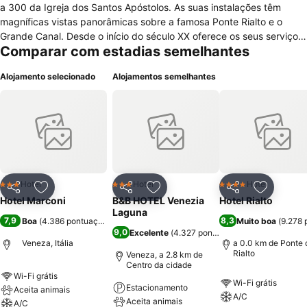
a 300 da Igreja dos Santos Apóstolos. As suas instalações têm
magníficas vistas panorâmicas sobre a famosa Ponte Rialto e o
Grande Canal. Desde o início do século XX oferece os seus serviços
Comparar com estadias semelhantes
numa atmosfera familiar e próxima. Tem 26 quartos equipados com
ar condicionado,TV LCD, casa de banho, entre outros.O Pequeno
Alojamento selecionado
Alojamentos semelhantes
Almoço é servido no salão, o que fez com que houvesse
necessidade de haver bar com esplanada. Após a recepção, que é
servido por um pessoal que fala vários idiomas, prestação de
folhetos e guias de informação turística da cidade. Em seus
arredores existem inúmeros bares e restaurantes que oferecem
especialidades da cozinha italiana, assim como outras ligações de
transportes públicos permitem que você visitar as principais
atracções de Veneza.
Hotel
Hotel
Hotel
3 Estrelas
3 Estrelas
4 Estrelas
Partilhar
Adicionar aos favoritos
Partilhar
Adicionar aos favoritos
Partilhar
Adicionar
Hotel Marconi
B&B HOTEL Venezia
Hotel Rialto
Laguna
7,9
8,3
Boa
(
4.386 pontuações
)
Muito boa
(
9.278 
9,0
Excelente
(
4.327 pontuações
)
Veneza, Itália
a 0.0 km de Ponte 
Rialto
Veneza, a 2.8 km de
Centro da cidade
Wi-Fi grátis
Wi-Fi grátis
Estacionamento
Aceita animais
A/C
Aceita animais
A/C