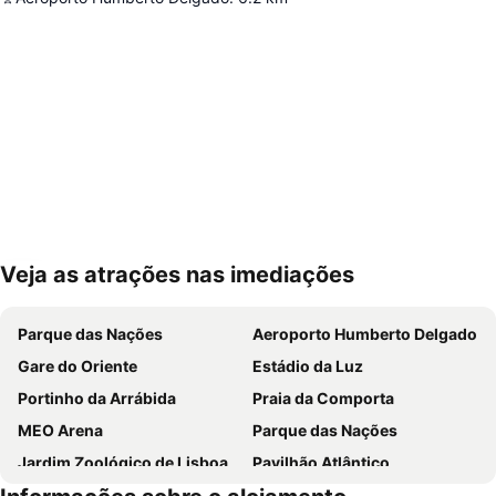
Veja as atrações nas imediações
Ampliar mapa
Parque das Nações
Aeroporto Humberto Delgado
Gare do Oriente
Estádio da Luz
Portinho da Arrábida
Praia da Comporta
MEO Arena
Parque das Nações
Jardim Zoológico de Lisboa
Pavilhão Atlântico
Passeio Marítimo de Algés
Benfica