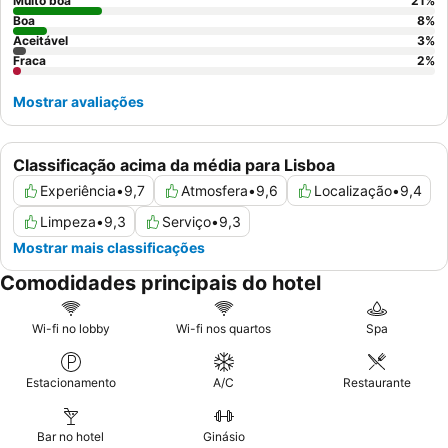
Muito boa
21
%
Boa
8
%
Aceitável
3
%
Fraca
2
%
Mostrar avaliações
Classificação acima da média para Lisboa
Experiência
•
9,7
Atmosfera
•
9,6
Localização
•
9,4
Limpeza
•
9,3
Serviço
•
9,3
Mostrar mais classificações
Comodidades principais do hotel
Wi-fi no lobby
Wi-fi nos quartos
Spa
Estacionamento
A/C
Restaurante
Bar no hotel
Ginásio