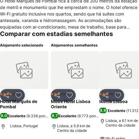
O Hotel Marquês de Pombal fica a cerca de 200 metros da estação
de metrô e monumento que lhe emprestam o nome. O hotel oferece
Wi-Fi gratuito inclusive nos quartos, sendo que há suítes com
antessala, varanda e hidromassagem. As acomodações são
equipadas com ar-condicionado, mesa de trabalho, base para
Comparar com estadias semelhantes
smartphone, cofre, telefone e televisão com canais a cabo. Os
banheiros têm secador de cabelos, espelho de aumento e produtos
Alojamento selecionado
Alojamentos semelhantes
de higiene pessoal. Algumas unidades são adaptadas para pessoas
com mobilidade reduzida. O Hotel Marquês de Pombal dispõe de
garagem, academia, salão de beleza e área de eventos; além de
estacionamento cobrado à parte. O café da manhã é gratuito. Sem
sair do hotel, o visitante pode almoçar e jantar no Restaurante BLÚ,
com cardápio baseado na culinária portuguesa. A propriedade fica
a 50 metros da charmosa Avenida da Liberdade. O Jardim Botânico
de Lisboa está a cerca de um quilômetro dali, assim como o
Hotel
Hotel
Hotel
4 Estrelas
3 Estrelas
3 Estrelas
Partilhar
Adicionar aos favoritos
Partilhar
Adicionar aos favoritos
Partilhar
Adicionar
Elevador da Glória, que leva ao histórico Bairro Alto.
Hotel Marquês de
Moov Hotel Lisboa
Ikonik Lisboa
Pombal
Oriente
8,9
Excelente
(
11.312
9,0
8,7
Excelente
(
9.338 pontuações
Excelente
)
(
9.773 pontuações
)
Lisboa, a 6.1 km de
Centro da cidade
Lisboa, Portugal
Lisboa, a 5.9 km de
Centro da cidade
Wi-Fi grátis