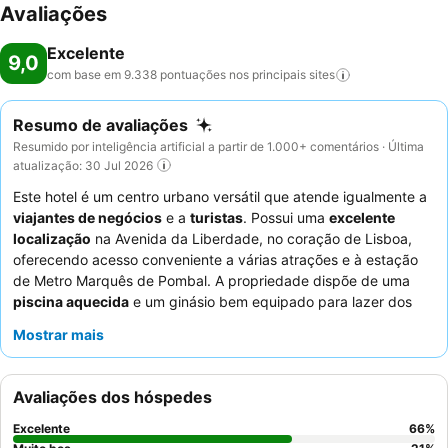
Avaliações
Excelente
9,0
com base em 9.338 pontuações nos principais
sites
Resumo de avaliações
Resumido por inteligência artificial a partir de 1.000+ comentários · Última
atualização: 30 Jul 2026
Este hotel é um centro urbano versátil que atende igualmente a
viajantes de negócios
e a
turistas
. Possui uma
excelente
localização
na Avenida da Liberdade, no coração de Lisboa,
oferecendo acesso conveniente a várias atrações e à estação
de Metro Marquês de Pombal. A propriedade dispõe de uma
piscina aquecida
e um ginásio bem equipado para lazer dos
hóspedes. Os hóspedes elogiam consistentemente o pessoal
Mostrar mais
excecional e o buffet de pequeno-almoço variado e abundante.
Para uma experiência verdadeiramente relaxante, considere
reservar um quarto num andar superior para um ambiente
Avaliações dos hóspedes
potencialmente mais tranquilo e melhores vistas.
Excelente
66
%