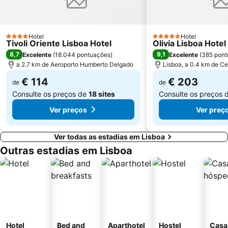
Estádio José Alvalade
Wonderland Lisboa
Algés Beach
Lumiar
Coliseu dos Recreios
Hotel
Praia da Ribeira do Cavalo
Hotel
4 Estrelas
5 Estrelas
Tivoli Oriente Lisboa Hotel
Olivia Lisboa Hote
Galapinhos Beach
Praça do Comércio
8,7
9,1
Excelente
(
18.044 pontuações
)
Excelente
(
385 pont
a 2.7 km de Aeroporto Humberto Delgado
Lisboa, a 0.4 km de Ce
€ 114
€ 203
de
de
Consulte os preços de
18 sites
Consulte os preços 
Ver preços
Ver preç
Ver todas as estadias em Lisboa
Outras estadias em Lisboa
Hotel
Bed and
Aparthotel
Hostel
Casa