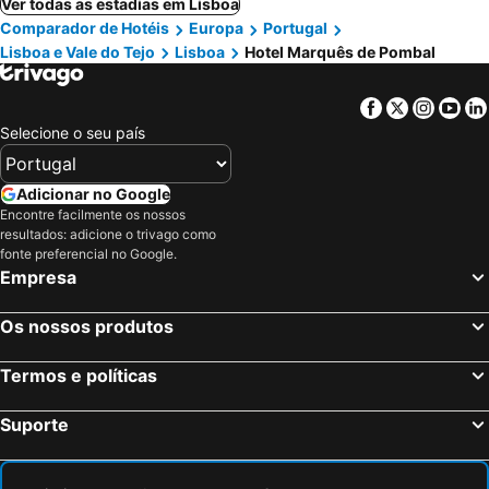
Ver todas as estadias em Lisboa
Comparador de Hotéis
Europa
Portugal
Lisboa e Vale do Tejo
Lisboa
Hotel Marquês de Pombal
Facebook
Twitter
Insta
Yo
Selecione o seu país
Adicionar no Google
Encontre facilmente os nossos
resultados: adicione o trivago como
fonte preferencial no Google.
Empresa
Os nossos produtos
Termos e políticas
Suporte