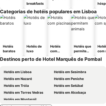
breakfasts
hósp
Categorias de hotéis populares em Lisboa
Hotéis
Hotéis de
Hotéis
Hotéis que
Hoté
baratos
luxo
com
permitem
com 
piscinas
animais
Destinos perto de Hotel Marquês de Pombal
Hotéis em Lisboa
Hotéis em Sesimbra
Hotéis em Nazaré
Hotéis em Peniche
Hotéis em Tróia
Hotéis em Setúbal
Hotéis em Torres Vedras
Hotéis em Alcobaça
Hotéis em Montargil