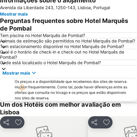
Informações sobre o alojamento
Avenida da Liberdade 243, 1250-143, Lisboa, Portugal
Praias de Santa Cruz
Baixa de Lisboa
Mostrar mais
Parque Eduardo VII
Praça de Touros de Campo Pequeno
Perguntas frequentes sobre Hotel Marquês
Praia das Azenhas do Mar
Estação de Caminhos de Ferro de Sete Rios
de Pombal
Belém
Avenida da Liberdade
Tem piscina no Hotel Marquês de Pombal?
Animais de estimação são permitidos no Hotel Marquês de Pombal?
da Figueirinha
Marquês de Pombal
Tem estacionamento disponível no Hotel Marquês de Pombal?
Qual é o horário de check-in e check-out no Hotel Marquês de
Estádio do Restelo
Praia das Maçãs
Pombal?
Fonte da Telha
Praia Tróia Mar
Onde está localizado o Hotel Marquês de Pombal?
Praia da Ericeira
Parque Natural da Arrabida
Mostrar mais
Campo Grande
Lagoa de Albufeira
Os preços e a disponibilidade que recebemos dos sites de reserva
mudam frequentemente. Como tal, pode haver diferenças entre as
do Ouro Sesimbra
Tróia Beach
ofertas que consulta no trivago e os preços que estão disponíveis
Alcântara
Oceanário de Lisboa
nos sites de reserva.
Um dos Hotéis com melhor avaliação em
Praia da Caparica
Chiado
Lisboa
Fundaçao Champalimaud
Alvalade
Praça do Rossio
Gare do Oriente
Partilhar
Adicionar aos favoritos
Partilhar
Adicionar aos
Centro Comercial Vasco da Gama
Centro Colombo