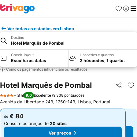
Favoritos
Iniciar
Me
Ver todas as estadias em Lisboa
Destino
Hotel Marquês de Pombal
Check-in/out
Hóspedes e quartos
Escolha as datas
2 hóspedes, 1 quarto.
Como os pagamentos influenciam os resultados
Hotel Marquês de Pombal
Partilhar
Ad
Hotel
9,0
Excelente
(
9.338 pontuações
)
4 Estrelas
Avenida da Liberdade 243, 1250-143, Lisboa, Portugal
€ 84
€ 84
de
de
Consulte os preços de
20 sites
Consulte os preços de
20 sites
Ver preços
Ver preços