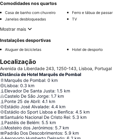
Comodidades nos quartos
Casa de banho com chuveiro
Ferro e tábua de passar
Janelas desbloqueadas
TV
Mostrar mais
Instalações desportivas
Aluguer de bicicletas
Hotel de desporto
Localização
Avenida da Liberdade 243, 1250-143, Lisboa, Portugal
Distância de Hotel Marquês de Pombal
Marquês de Pombal
:
0
km
Lisboa
:
0.3
km
Elevador De Santa Justa
:
1.5
km
Castelo De São Jorge
:
1.7
km
Ponte 25 de Abril
:
4.1
km
Estádio José Alvalade
:
4.4
km
Estádio do Sport Lisboa e Benfica
:
4.5
km
Santuário Nacional De Cristo Rei
:
5.3
km
Pastéis de Belém
:
5.5
km
Mosteiro dos Jerónimos
:
5.7
km
Padrão Dos Descobrimentos
:
5.9
km
Aeroporto Humberto Delgado
:
6.2
km