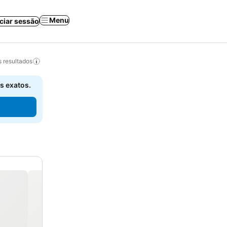
Menu
iciar sessão
 resultados
s exatos.