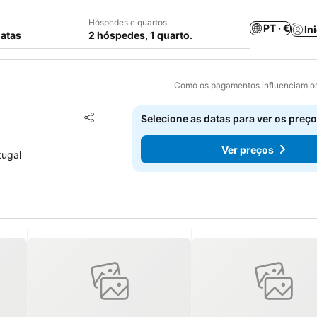
Hóspedes e quartos
PT · €
In
datas
2 hóspedes, 1 quarto.
Como os pagamentos influenciam os
Adicionar aos favoritos
Selecione as datas para ver os preço
Partilhar
Ver preços
tugal