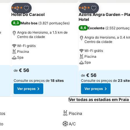
itos
Adicionar aos favoritos
Adicionar aos fav
Hotel
Hotel
4 Estrelas
4 Estrelas
Partilhar
Partilhar
Hotel Do Caracol
Azoris Angra Garden – Pl
Hotel
8,3
Muito boa
(
3.821 pontuações
)
8,6
Excelente
(
2.552 pontua
e
Angra do Heroismo, a 1.5 km de
Centro da cidade
Angra do Heroismo, a 0.4 k
Centro da cidade
Wi-Fi grátis
Wi-Fi grátis
Piscina
Piscina
Spa
Spa
Ver preços
€ 56
de
Ver preços
€ 56
de
Consulte os preços de
18 sites
Consulte os preços de
23 site
Ver preços
Ver preços
Ver todas as estadias em Praia 
tos
Piscina
to
A/C