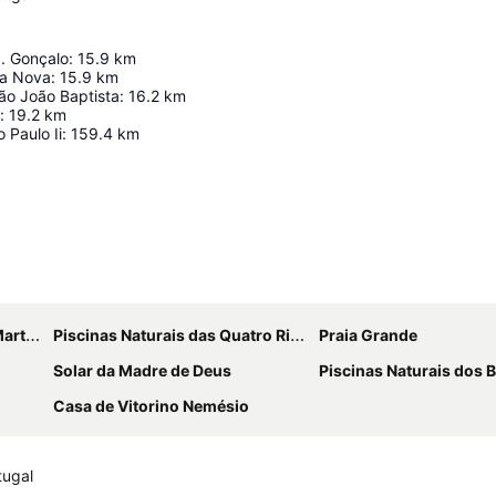
. Gonçalo
:
15.9
km
oa Nova
:
15.9
km
ão João Baptista
:
16.2
km
:
19.2
km
 Paulo Ii
:
159.4
km
Ampliar mapa
tins
Piscinas Naturais das Quatro Ribeiras
Praia Grande
Solar da Madre de Deus
Piscinas Naturais dos B
Casa de Vitorino Nemésio
tugal