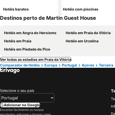
Hotéis baratos
Hotéis com piscinas
Destinos perto de Martin Guest House
Hotéis em Angra do Heroismo
Hotéis em Praia da Vitória
Hotéis em Praia
Hotéis em Urzelina
Hotéis em Piedade do Pico
Ver todas as estadias em Praia da Vitória
Comparador de Hotéis
Europa
Portugal
Açores
Terceira
Selecione o seu país
Te
Te
Adicionar no Google
In
Encontre facilmente os nossos
De
resultados: adicione o trivago como