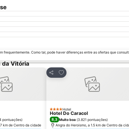
use
m frequentemente. Como tal, pode haver diferenças entre as ofertas que consult
 da Vitória
os favoritos
Adicionar aos favoritos
Partilhar
Hotel
4 Estrelas
Hotel Do Caracol
8,3
4 pontuações
)
Muito boa
(
3.821 pontuações
)
.7 km de Centro da cidade
Angra do Heroismo, a 1.5 km de Centro da ci