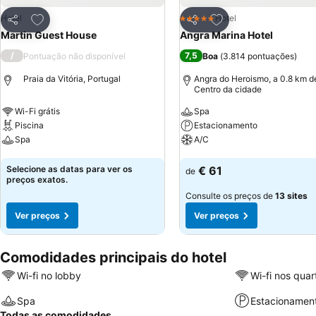
Adicionar aos favoritos
Adicionar aos favor
Hotel
Hotel
5 Estrelas
Partilhar
Partilhar
Martin Guest House
Angra Marina Hotel
/
7,5
Pontuação não disponível
Boa
(
3.814 pontuações
)
Praia da Vitória, Portugal
Angra do Heroismo, a 0.8 km d
Centro da cidade
Wi-Fi grátis
Spa
Piscina
Estacionamento
Spa
A/C
Ver preços
Ver preços
Selecione as datas para ver os
€ 61
de
preços exatos.
Consulte os preços de
13 sites
Ver preços
Ver preços
Comodidades principais do hotel
Wi-fi no lobby
Wi-fi nos quar
Spa
Estacionamen
Todas as comodidades