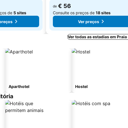
€ 56
de
eços de
5 sites
Consulte os preços de
18 sites
preços
Ver preços
Ver todas as estadias em Praia 
Aparthotel
Hostel
tória