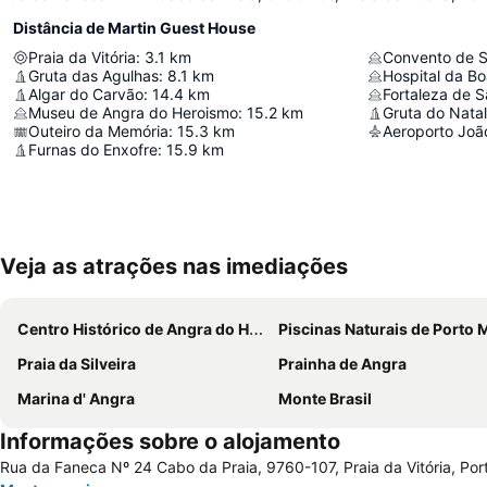
Distância de Martin Guest House
Praia da Vitória
:
3.1
km
Convento de S
Gruta das Agulhas
:
8.1
km
Hospital da B
Algar do Carvão
:
14.4
km
Fortaleza de S
Museu de Angra do Heroismo
:
15.2
km
Gruta do Natal
Outeiro da Memória
:
15.3
km
Aeroporto João
Furnas do Enxofre
:
15.9
km
Veja as atrações nas imediações
Centro Histórico de Angra do Heroismo
Piscinas Naturais de Porto Mar
Praia da Silveira
Prainha de Angra
Marina d' Angra
Monte Brasil
Informações sobre o alojamento
Rua da Faneca Nº 24 Cabo da Praia, 9760-107, Praia da Vitória, Por