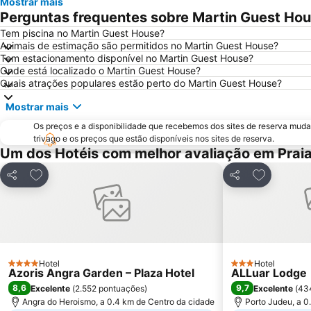
Mostrar mais
Perguntas frequentes sobre Martin Guest Ho
Tem piscina no Martin Guest House?
Animais de estimação são permitidos no Martin Guest House?
Tem estacionamento disponível no Martin Guest House?
Onde está localizado o Martin Guest House?
Quais atrações populares estão perto do Martin Guest House?
Mostrar mais
Os preços e a disponibilidade que recebemos dos sites de reserva muda
trivago e os preços que estão disponíveis nos sites de reserva.
Um dos Hotéis com melhor avaliação em Praia
Adicionar aos favoritos
Adicionar a
Partilhar
Partilhar
Hotel
Hotel
4 Estrelas
3 Estrelas
Azoris Angra Garden – Plaza Hotel
ALLuar Lodge
8,6
9,7
Excelente
(
2.552 pontuações
)
Excelente
(
43
Angra do Heroismo, a 0.4 km de Centro da cidade
Porto Judeu, a 0