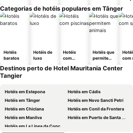
Categorias de hotéis populares em Tânger
Hotéis
Hotéis de
Hotéis
Hotéis que
Hoté
baratos
luxo
com
permitem
com 
piscinas
animais
Destinos perto de Hotel Mauritania Center
Tangier
Hotéis em Estepona
Hotéis em Cádis
Hotéis em Tânger
Hotéis em Novo Sancti Petri
Hotéis em Chiclana
Hotéis em Conil da Frontera
Hotéis em Manilva
Hotéis em Puerto de Santa María
Hotéis em La Línea da Concepción