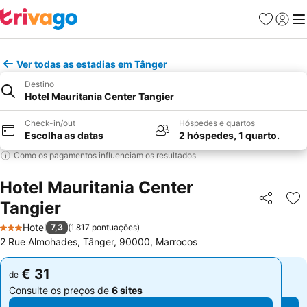
Favoritos
Iniciar
Me
Ver todas as estadias em Tânger
Destino
Hotel Mauritania Center Tangier
Check-in/out
Hóspedes e quartos
Escolha as datas
2 hóspedes, 1 quarto.
Como os pagamentos influenciam os resultados
Hotel Mauritania Center
Tangier
Partilhar
Ad
Hotel
7,3
(
1.817 pontuações
)
3 Estrelas
2 Rue Almohades, Tânger, 90000, Marrocos
€ 31
€ 31
de
de
Consulte os preços de
6 sites
Consulte os preços de
6 sites