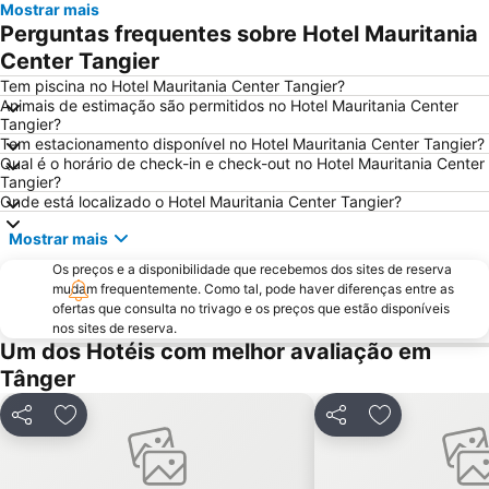
Mostrar mais
Playa Chica
Dar-el-Makhzen Palace
Perguntas frequentes sobre Hotel Mauritania
Hercules Caves
Marco Polo
Center Tangier
M'diq Beach
Getares
Tem piscina no Hotel Mauritania Center Tangier?
Animais de estimação são permitidos no Hotel Mauritania Center
Mendoubia Gardens
Playa del Carmen
Tangier?
Tem estacionamento disponível no Hotel Mauritania Center Tangier?
Cape Spartel
Playa de Punta Paloma
Qual é o horário de check-in e check-out no Hotel Mauritania Center
Asilah Beach
Tres Piedras Fnideq Beach
Tangier?
Onde está localizado o Hotel Mauritania Center Tangier?
Medina
Faro de Punta Carnero
Mostrar mais
Estación de Tren
Tangier Royal Golf Club
Os preços e a disponibilidade que recebemos dos sites de reserva
Roman ruins of Baelo Claudia
Benítez
mudam frequentemente. Como tal, pode haver diferenças entre as
Plaza de Santiago
Faro de Trafalgar
ofertas que consulta no trivago e os preços que estão disponíveis
nos sites de reserva.
Bahía Park
Um dos Hotéis com melhor avaliação em
Tânger
Partilhar
Adicionar aos favoritos
Partilhar
Adicionar aos