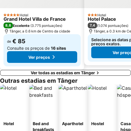
Hotel
Hotel
5 Estrelas
3 Estrelas
Grand Hotel Villa de France
Hotel Palace
8,6
7,4
Excelente
(
3.775 pontuações
)
(
1.074 pontuações
)
Tânger, a 0.6 km de Centro da cidade
Tânger, a 0.3 km de Ce
Selecione as datas 
€ 85
de
preços exatos.
Consulte os preços de
16 sites
Ver preç
Ver preços
Ver todas as estadias em Tânger
Outras estadias em Tânger
Hotel
Bed and
Aparthotel
Hostel
Casa
breakfasts
hósp