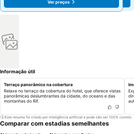
Ver preços
Ver preços
Informação útil
Terraço panorâmico na cobertura
Im
Relaxe no terraço da cobertura do hotel, que oferece vistas
Ex
panorâmicas deslumbrantes da cidade, do oceano e das
di
montanhas do Rif.
au
Este resumo foi criado por inteligência artificial e pode não ser 100% correto.
Comparar com estadias semelhantes