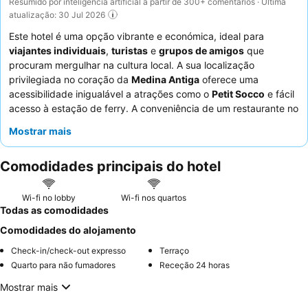
Resumido por inteligência artificial a partir de 300+ comentários · Última
atualização: 30 Jul 2026
Este hotel é uma opção vibrante e económica, ideal para
viajantes individuais
,
turistas
e
grupos de amigos
que
procuram mergulhar na cultura local. A sua localização
privilegiada no coração da
Medina Antiga
oferece uma
acessibilidade inigualável a atrações como o
Petit Socco
e fácil
acesso à estação de ferry. A conveniência de um restaurante no
local que serve pratos a preços acessíveis, incluindo o
Mostrar mais
pequeno-almoço, é uma vantagem significativa. Os hóspedes
elogiam consistentemente a
simpatia e prestabilidade
Comodidades principais do hotel
excecionais do pessoal
, que muitas vezes se esforça para
ajudar com recomendações locais e transporte. Para uma
experiência mais tranquila, os hóspedes devem considerar pedir
Wi-fi no lobby
Wi-fi nos quartos
um quarto longe da rua principal devido ao potencial ruído
Todas as comodidades
noturno.
Comodidades do alojamento
Check-in/check-out expresso
Terraço
Quarto para não fumadores
Receção 24 horas
Mostrar mais