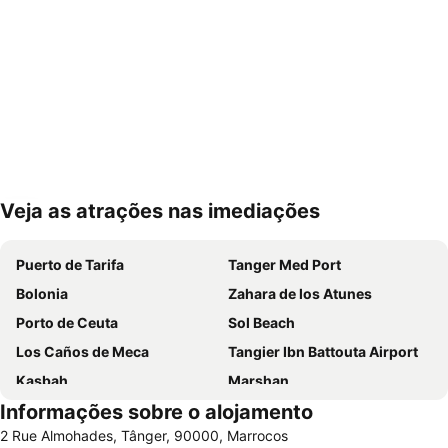
Veja as atrações nas imediações
Ampliar mapa
Puerto de Tarifa
Tanger Med Port
Bolonia
Zahara de los Atunes
Porto de Ceuta
Sol Beach
Los Caños de Meca
Tangier Ibn Battouta Airport
Kasbah
Marshan
Informações sobre o alojamento
Achakar
Valdevaqueros
2 Rue Almohades, Tânger, 90000, Marrocos
Playa de los Lances
Cabo Negro Royal Golf Club