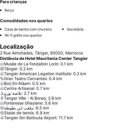
Para crianças
Berço
Comodidades nos quartos
Casa de banho com chuveiro
Secretária
Wi-fi grátis nos quartos
Localização
2 Rue Almohades, Tânger, 90000, Marrocos
Distância de Hotel Mauritania Center Tangier
Musée de La Fondation Lorin
:
0.1
km
Tânger
:
0.2
km
Tangier American Legation Institute
:
0.2
km
Gran Teatro Cervantes
:
0.4
km
Borj En-Nâam
:
0.5
km
Centre Artisanal
:
0.7
km
بلاصة تورو
:
2.7
km
Tanger Ville - Al Boraq
:
2.8
km
Forteresse Ghaylane
:
3.6
km
ملعب ابن بطوطة
:
6.5
km
Stade de tennis
:
6.9
km
Tangier Ibn Battouta Airport
:
11.7
km