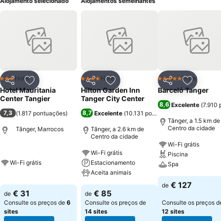
Alojamento selecionado
Alojamentos semelhantes
Hotel
Hotel
Hotel
3 Estrelas
4 Estrelas
5 Estrelas
Partilhar
Adicionar aos favoritos
Partilhar
Adicionar aos favoritos
Partilhar
Adicionar
Hotel Mauritania
Hilton Garden Inn
Barceló Tanger
Center Tangier
Tanger City Center
8,6
Excelente
(
7.910 
7,3
8,7
(
1.817 pontuações
)
Excelente
(
10.131 pontuações
)
Tânger, a 1.5 km de
Centro da cidade
Tânger, Marrocos
Tânger, a 2.6 km de
Centro da cidade
Wi-Fi grátis
Wi-Fi grátis
Piscina
Wi-Fi grátis
Estacionamento
Spa
Aceita animais
€ 127
de
€ 31
€ 85
de
de
Consulte os preços de
6
Consulte os preços de
Consulte os preços d
sites
14 sites
12 sites