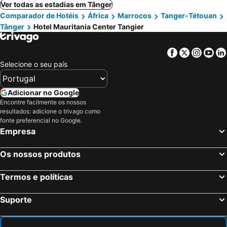
Ver todas as estadias em Tânger
Comparador de Hotéis
África
Marrocos
Tanger-Tétouan
Tânger
Hotel Mauritania Center Tangier
Facebook
Twitter
Insta
Yo
Selecione o seu país
Adicionar no Google
Encontre facilmente os nossos
resultados: adicione o trivago como
fonte preferencial no Google.
Empresa
Os nossos produtos
Termos e políticas
Suporte