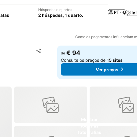
Hóspedes e quartos
PT · €
In
datas
2 hóspedes, 1 quarto.
Como os pagamentos influenciam os
Adicionar aos favoritos
€ 94
de
Partilhar
Consulte os preços de
15 sites
Ver preços