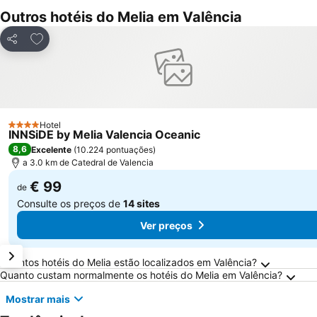
Outros hotéis do Melia em Valência
Adicionar aos favoritos
Partilhar
Hotel
4 Estrelas
INNSiDE by Melia Valencia Oceanic
8,6
Excelente
(
10.224 pontuações
)
a 3.0 km de Catedral de Valencia
€ 99
de
Consulte os preços de
14 sites
Ver preços
Perguntas Frequentes sobre Valência
Quantos hotéis do Melia estão localizados em Valência?
Quanto custam normalmente os hotéis do Melia em Valência?
Mostrar mais