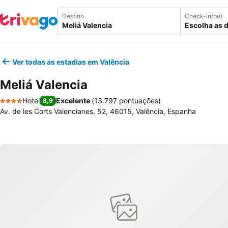
Destino
Check-in/out
Escolha as 
Ver todas as estadias em Valência
Meliá Valencia
Hotel
Excelente
(
13.797 pontuações
)
8,9
4 Estrelas
Av. de les Corts Valencianes, 52, 46015, Valência, Espanha