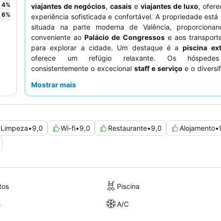
4
%
viajantes de negócios
,
casais
e
viajantes de luxo
, ofer
6
%
experiência sofisticada e confortável. A propriedade está
situada na parte moderna de Valência, proporciona
conveniente ao
Palácio de Congressos
e aos transporte
para explorar a cidade. Um destaque é a
piscina ext
oferece um refúgio relaxante. Os hóspedes
consistentemente o excecional
staff e serviço
e o diversi
alta qualidade
buffet de pequeno-almoço
. Para um
Mostrar mais
melhorada, considere fazer um upgrade para o
serviço
para acesso exclusivo ao lounge e vistas panorâmicas.
Limpeza
•
9,0
Wi-fi
•
9,0
Restaurante
•
9,0
Alojamento
•
tos
Piscina
s
A/C