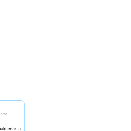
ltima
ualmente a