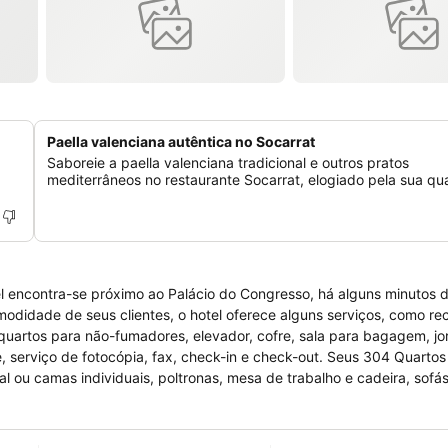
Paella valenciana autêntica no Socarrat
Saboreie a paella valenciana tradicional e outros pratos
a
mediterrâneos no restaurante Socarrat, elogiado pela sua qu
el encontra-se próximo ao Palácio do Congresso, há alguns minutos 
modidade de seus clientes, o hotel oferece alguns serviços, como r
 quartos para não-fumadores, elevador, cofre, sala para bagagem, jor
e, serviço de fotocópia, fax, check-in e check-out. Seus 304 Quartos
 camas individuais, poltronas, mesa de trabalho e cadeira, sofás,
ra engomar, mini-bar e alguns utensílios de cozinha e casa de banho p
e bar, bar snack, pequeno almoço, fitness center, spa, massagem, p
.