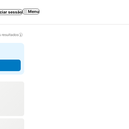
Menu
iciar sessão
 resultados