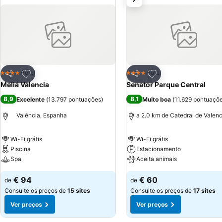
Adicionar aos favoritos
Adicionar aos favor
Hotel
Hotel
4 Estrelas
4 Estrelas
Partilhar
Partilhar
Meliá Valencia
Senator Parque Central
8,9
8,1
Excelente
(
13.797 pontuações
)
Muito boa
(
11.629 pontuaçõ
Valência, Espanha
a 2.0 km de Catedral de Valenc
Wi-Fi grátis
Wi-Fi grátis
Piscina
Estacionamento
Spa
Aceita animais
€ 94
€ 60
de
de
Consulte os preços de
15 sites
Consulte os preços de
17 sites
Ver preços
Ver preços