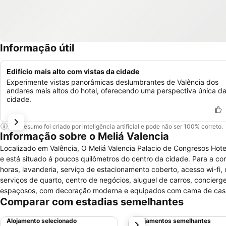
Informação útil
Edifício mais alto com vistas da cidade
Experimente vistas panorâmicas deslumbrantes de Valência dos
andares mais altos do hotel, oferecendo uma perspectiva única d
cidade.
Este resumo foi criado por inteligência artificial e pode não ser 100% correto.
Informação sobre o Meliá Valencia
Localizado em Valência, O Meliá Valencia Palacio de Congresos Hot
e está situado á poucos quilômetros do centro da cidade. Para a co
horas, lavanderia, serviço de estacionamento coberto, acesso wi-fi,
serviços de quarto, centro de negócios, aluguel de carros, concierg
espaçosos, com decoração moderna e equipados com cama de casal ou
Comparar com estadias semelhantes
TV via satélite, telefone, seguro, ar condicionado, ferro e tábua pa
secador de cabelos. Os Hóspedes poderão desfrutar de restaurante 
Alojamento selecionado
Alojamentos semelhantes
próximo
interior aquecida e para as crianças o hotel dispõe de parque infantil