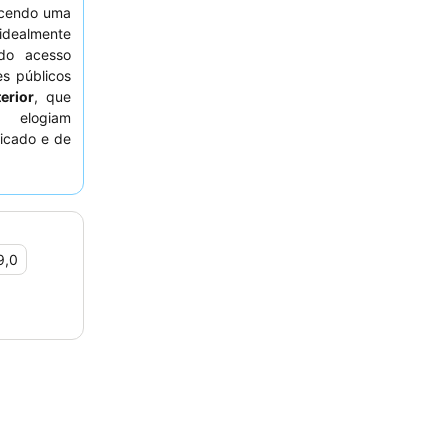
ecendo uma
 idealmente
ndo acesso
s públicos
erior
, que
 elogiam
ficado e de
a estadia
 The Level
9,0