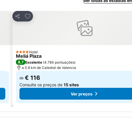
Ver todas as estadias e
Adicionar aos favoritos
Partilhar
Hotel
4 Estrelas
Meliá Plaza
8,7
Excelente
(
4.784 pontuações
)
a 0.6 km de Catedral de Valencia
€ 116
de
Consulte os preços de
15 sites
Ver preços