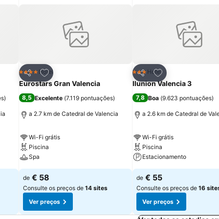
itos
Adicionar aos favoritos
Adicionar aos fav
Hotel
Hotel
4 Estrelas
3 Estrelas
Partilhar
Partilhar
Eurostars Gran Valencia
Ilunion Valencia 3
8,5
7,8
es
)
Excelente
(
7.119 pontuações
)
Boa
(
9.623 pontuações
)
ia
a 2.7 km de Catedral de Valencia
a 2.6 km de Catedral de Val
Wi-Fi grátis
Wi-Fi grátis
Piscina
Piscina
Spa
Estacionamento
€ 58
€ 55
de
de
Consulte os preços de
14 sites
Consulte os preços de
16 site
Ver preços
Ver preços