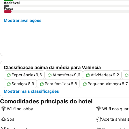
Aceitável
Fraca
Mostrar avaliações
Classificação acima da média para Valência
Experiência
•
9,6
Atmosfera
•
9,6
Atividades
•
9,2
Serviço
•
8,9
Para famílias
•
8,8
Pequeno-almoço
•
8,7
Mostrar mais classificações
Comodidades principais do hotel
Wi-fi no lobby
Wi-fi nos quar
Spa
Aceita animai