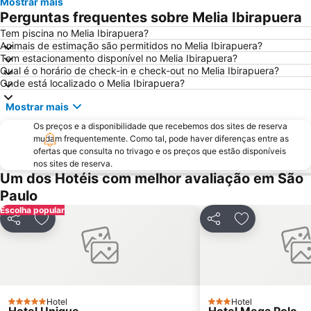
Mostrar mais
Consulado Geral dos Estados Unidos
Estádio do Pacaembu - Estádio Municipal Paulo Machado de Carvalho
Perguntas frequentes sobre Melia Ibirapuera
JK Iguatemi
Museu de Arte de São Paulo - MASP
Tem piscina no Melia Ibirapuera?
Animais de estimação são permitidos no Melia Ibirapuera?
Parque Villa Lobos
Rua Augusta
Tem estacionamento disponível no Melia Ibirapuera?
Center Norte
Centro Cultural São Paulo
Qual é o horário de check-in e check-out no Melia Ibirapuera?
Onde está localizado o Melia Ibirapuera?
Largo do Arouche
Shopping Center Iguatemi
Mostrar mais
Zoológico de São Paulo
Estação da Luz
Os preços e a disponibilidade que recebemos dos sites de reserva
Arena de São Paulo - Arena Corinthians
Rebouças Convention Center
mudam frequentemente. Como tal, pode haver diferenças entre as
Centro Antigo de São Paulo
São Silvestre International Race
ofertas que consulta no trivago e os preços que estão disponíveis
nos sites de reserva.
Vale do Anhangabaú
Belenzinho
Um dos Hotéis com melhor avaliação em São
Mercado Municipal
Jardim Botânico de São Paulo
Paulo
Escolha popular
Book Biennal of São Paulo
Centro Histórico Embú das Artes
Partilhar
Adicionar aos favoritos
Partilhar
Adicionar aos
Formula 1 Brazilian Grand Prix
Museu Paulista da USP
Sao Paulo Carnaval
Aquário de São Paulo
Museu do Futebol
Estação Sé
Hair Brasil
Expomusic
Hotel
Hotel
5 Estrelas
3 Estrelas