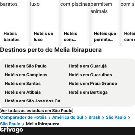
Hotéis
Hotéis de
Hotéis
Hotéis que
Hoté
baratos
luxo
com
permitem
com 
piscinas
animais
Destinos perto de Melia Ibirapuera
Hotéis em São Paulo
Hotéis em Guarujá
Hotéis em Campinas
Hotéis em Guarulhos
Hotéis em Santos
Hotéis em Praia Grande
Hotéis em Atibaia
Hotéis em Bertioga
Hotéis em São José dos Campos
Ver todas as estadias em São Paulo
Comparador de Hotéis
América do Sul
Brasil
São Paulo
São Paulo
Melia Ibirapuera