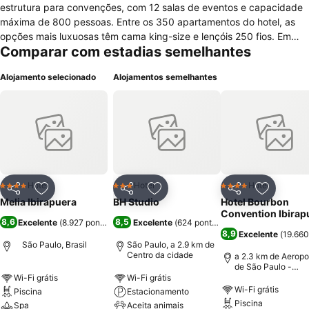
estrutura para convenções, com 12 salas de eventos e capacidade
máxima de 800 pessoas. Entre os 350 apartamentos do hotel, as
opções mais luxuosas têm cama king-size e lençóis 250 fios. Em
Comparar com estadias semelhantes
comum, todas as unidades dispõem de TV LCD com canais a cabo,
ar-condicionado, frigobar e sinal de Wi-Fi. No Meliá Ibirapuera, o
Alojamento selecionado
Alojamentos semelhantes
hóspede conta com recepção 24 horas, piscina coberta e
climatizada, sauna seca e academia. Estacionamento com
manobrista e lavanderia são pagos à parte. O café da manhã,
incluso na diária, é servido no restaurante Maestro, que também
oferece um cardápio variado para almoço e jantar. O Lobby Bar
propõe coquetéis e aperitivos. De carro, o hotel está distante cerca
de dez minutos do Parque do Ibirapuera e a 20 minutos do centro
de exposições São Paulo Expo.
Hotel
Hotel
Hotel
4 Estrelas
3 Estrelas
4 Estrelas
Partilhar
Adicionar aos favoritos
Partilhar
Adicionar aos favoritos
Partilhar
Adicionar
Melia Ibirapuera
BH Studio
Hotel Bourbon
Convention Ibirap
8,6
8,5
Excelente
(
8.927 pontuações
)
Excelente
(
624 pontuações
)
8,9
Excelente
(
19.660
São Paulo, Brasil
São Paulo, a 2.9 km de
Centro da cidade
a 2.3 km de Aeropo
de São Paulo -
Congonhas
Wi-Fi grátis
Wi-Fi grátis
Wi-Fi grátis
Piscina
Estacionamento
Piscina
Spa
Aceita animais