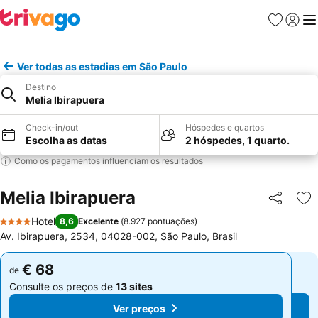
Favoritos
Iniciar
Me
Ver todas as estadias em São Paulo
Destino
Melia Ibirapuera
Check-in/out
Hóspedes e quartos
Escolha as datas
2 hóspedes, 1 quarto.
Como os pagamentos influenciam os resultados
Melia Ibirapuera
Partilhar
Ad
Hotel
8,6
Excelente
(
8.927 pontuações
)
4 Estrelas
Av. Ibirapuera, 2534, 04028-002, São Paulo, Brasil
€ 68
€ 68
de
de
Consulte os preços de
13 sites
Consulte os preços de
13 sites
Ver preços
Ver preços