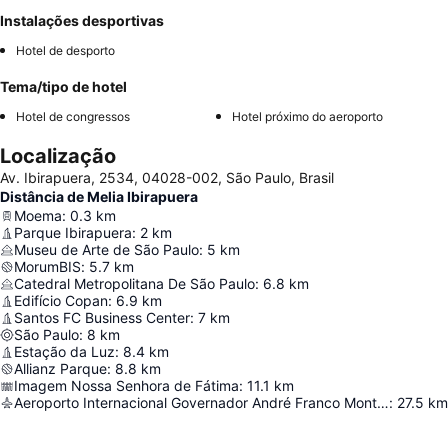
Instalações desportivas
Hotel de desporto
Tema/tipo de hotel
Hotel de congressos
Hotel próximo do aeroporto
Localização
Av. Ibirapuera, 2534, 04028-002, São Paulo, Brasil
Distância de Melia Ibirapuera
Moema
:
0.3
km
Parque Ibirapuera
:
2
km
Museu de Arte de São Paulo
:
5
km
MorumBIS
:
5.7
km
Catedral Metropolitana De São Paulo
:
6.8
km
Edifício Copan
:
6.9
km
Santos FC Business Center
:
7
km
São Paulo
:
8
km
Estação da Luz
:
8.4
km
Allianz Parque
:
8.8
km
Imagem Nossa Senhora de Fátima
:
11.1
km
Aeroporto Internacional Governador André Franco Montoro
:
27.5
km