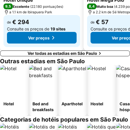
Hotel Unique
Hotel Mega Polo
Pinacoteca do Estado
Memorial da América Latina
9,5
8,4
Excelente
(
22.180 pontuações
)
Muito boa
(
4.239 po
Teatro Abril
Bosque Maia
a 1.1 km de Ibirapuera Park
a 2.2 km de Sé Metropo
Cubatão
Paróquia-Santuário São Judas Tadeu
€ 294
€ 57
de
de
Consulte os preços de
19 sites
Consulte os preços 
Ver preços
Ver preç
Ver todas as estadias em São Paulo
Outras estadias em São Paulo
Hotel
Bed and
Aparthotel
Hostel
Casa
breakfasts
hósp
Categorias de hotéis populares em São Paulo