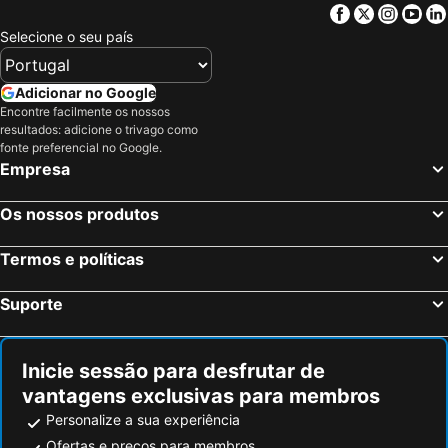
Facebook
Twitter
Insta
Yo
Selecione o seu país
Adicionar no Google
Encontre facilmente os nossos
resultados: adicione o trivago como
fonte preferencial no Google.
Empresa
Os nossos produtos
Termos e políticas
Suporte
Inicie sessão para desfrutar de
vantagens exclusivas para membros
Personalize a sua experiência
Ofertas e preços para membros