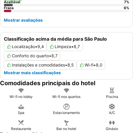
Aceitável
7
%
Fraca
6
%
Mostrar avaliações
Classificação acima da média para São Paulo
Localização
•
9,4
Limpeza
•
8,7
Conforto do quarto
•
8,7
Instalações e comodidades
•
8,5
Wi-fi
•
8,0
Mostrar mais classificações
Comodidades principais do hotel
Wi-fi no lobby
Wi-fi nos quartos
Piscina
Spa
Estacionamento
A/C
Restaurante
Bar no hotel
Ginásio