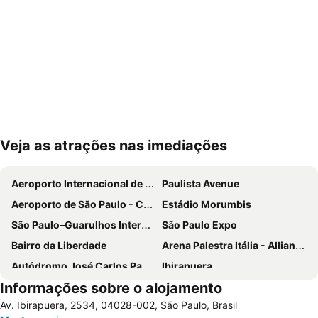
Veja as atrações nas imediações
Ampliar mapa
Aeroporto Internacional de São Paulo - Guarulhos
Paulista Avenue
Aeroporto de São Paulo - Congonhas
Estádio Morumbis
São Paulo–Guarulhos International Airport
São Paulo Expo
Bairro da Liberdade
Arena Palestra Itália - Allianz Parque
Autódromo José Carlos Pace-Interlagos
Ibirapuera
Informações sobre o alojamento
Ibirapuera Park
25 de Março
Av. Ibirapuera, 2534, 04028-002, São Paulo, Brasil
Anhembi Parque
WTC São Paulo