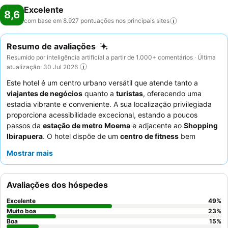
Excelente
8,6
com base em 8.927 pontuações nos principais
sites
Resumo de avaliações
Resumido por inteligência artificial a partir de 1.000+ comentários · Última
atualização: 30 Jul 2026
Este hotel é um centro urbano versátil que atende tanto a
viajantes de negócios
quanto a
turistas
, oferecendo uma
estadia vibrante e conveniente. A sua localização privilegiada
proporciona acessibilidade excecional, estando a poucos
passos da
estação de metro Moema
e adjacente ao
Shopping
Ibirapuera
. O hotel dispõe de um
centro de fitness
bem
avaliado e
salas de eventos
confortáveis, ideais tanto para
Mostrar mais
trabalho como para lazer. Os hóspedes elogiam
consistentemente o
staff atencioso e prestativo
e a qualidade
e variedade excecionais do
buffet de pequeno-almoço
. Para
Avaliações dos hóspedes
uma experiência mais confortável e espaçosa, considere
reservar um dos quartos maiores, pois algumas casas de banho
Excelente
49
%
standard são consideradas bastante pequenas.
Muito boa
23
%
Boa
15
%