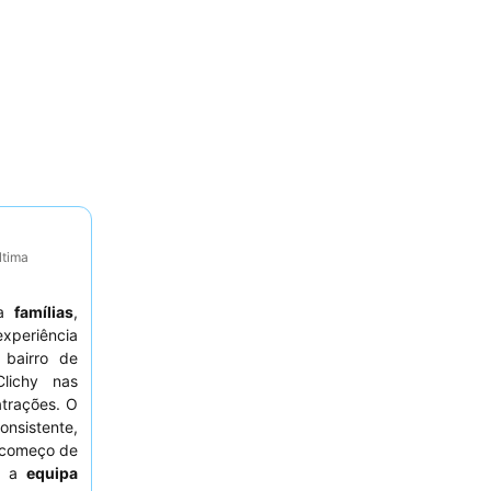
ltima
 a
famílias
,
periência
bairro de
lichy nas
atrações. O
nsistente,
m começo de
te a
equipa