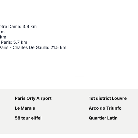
otre Dame
:
3.9
km
km
km
Paris
:
5.7
km
aris - Charles De Gaulle
:
21.5
km
Ampliar mapa
Paris Orly Airport
1st district Louvre
Le Marais
Arco do Triunfo
58 tour eiffel
Quartier Latin