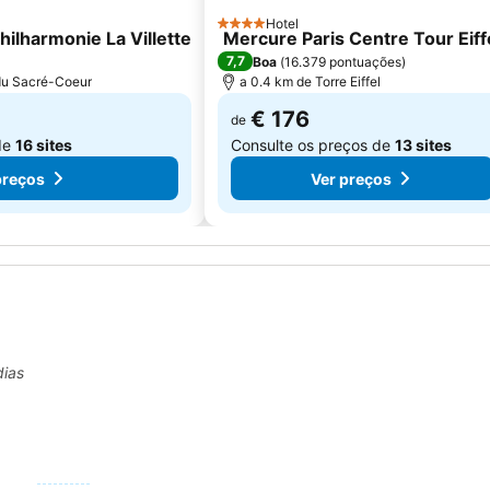
Hotel
4 Estrelas
hilharmonie La Villette
Mercure Paris Centre Tour Eiff
7,7
Boa
(
16.379 pontuações
)
 du Sacré-Coeur
a 0.4 km de Torre Eiffel
€ 176
de
de
16 sites
Consulte os preços de
13 sites
preços
Ver preços
dias