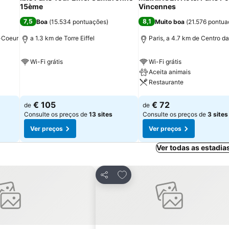
15ème
Vincennes
7,5
8,1
Boa
(
15.534 pontuações
)
Muito boa
(
21.576 pontu
é-Coeur
a 1.3 km de Torre Eiffel
Paris, a 4.7 km de Centro d
Wi-Fi grátis
Wi-Fi grátis
Aceita animais
Ver preços
Restaurante
Ver preços
€ 105
€ 72
de
de
Consulte os preços de
13 sites
Consulte os preços de
3 sites
Ver preços
Ver preços
Ver todas as estadia
avoritos
Adicionar aos favoritos
Partilhar