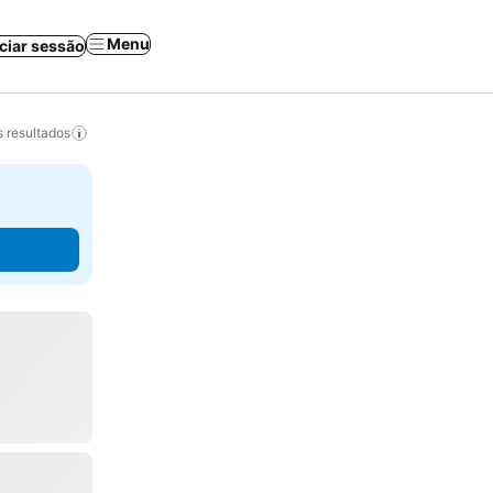
Menu
iciar sessão
 resultados