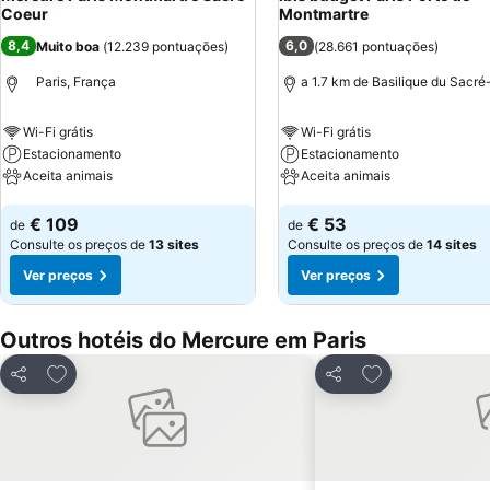
Coeur
Montmartre
8,4
6,0
Muito boa
(
12.239 pontuações
)
(
28.661 pontuações
)
Paris, França
a 1.7 km de Basilique du Sacr
Wi-Fi grátis
Wi-Fi grátis
Estacionamento
Estacionamento
Aceita animais
Aceita animais
Ver preços
Ver preços
€ 109
€ 53
de
de
Consulte os preços de
13 sites
Consulte os preços de
14 sites
Ver preços
Ver preços
Outros hotéis do Mercure em Paris
Adicionar aos favoritos
Adicionar aos f
Partilhar
Partilhar