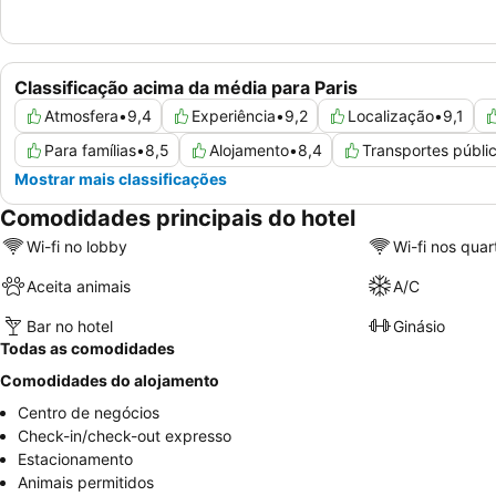
Classificação acima da média para Paris
Atmosfera
•
9,4
Experiência
•
9,2
Localização
•
9,1
Para famílias
•
8,5
Alojamento
•
8,4
Transportes públi
Mostrar mais classificações
Comodidades principais do hotel
Wi-fi no lobby
Wi-fi nos quar
Aceita animais
A/C
Bar no hotel
Ginásio
Todas as comodidades
Comodidades do alojamento
Centro de negócios
Check-in/check-out expresso
Estacionamento
Animais permitidos