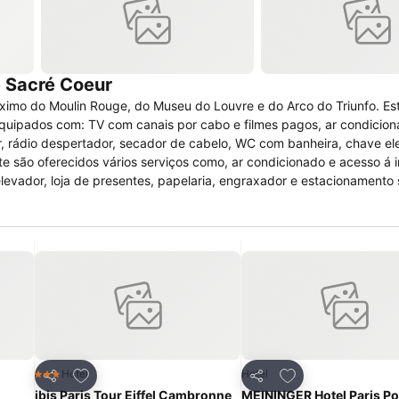
e Sacré Coeur
óximo do Moulin Rouge, do Museu do Louvre e do Arco do Triunfo. Est
 equipados com: TV com canais por cabo e filmes pagos, ar condicio
bar, rádio despertador, secador de cabelo, WC com banheira, chave el
te são oferecidos vários serviços como, ar condicionado e acesso á i
elevador, loja de presentes, papelaria, engraxador e estacionamento
ece: várias salas de conferência, recepção 24h, centro de negócios
io limitado. Para pessoas com deficiência oferece caminhos e WC ac
 entrada de animais.
itos
Adicionar aos favoritos
Adicionar aos fav
Hotel
Hotel
3 Estrelas
Partilhar
Partilhar
ibis Paris Tour Eiffel Cambronne
MEININGER Hotel Paris Po