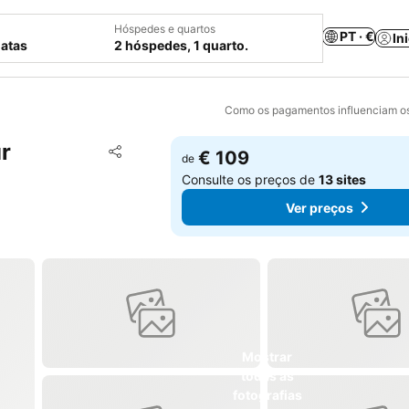
Hóspedes e quartos
PT · €
In
datas
2 hóspedes, 1 quarto.
Como os pagamentos influenciam os
r
Adicionar aos favoritos
€ 109
de
Partilhar
Consulte os preços de
13 sites
Ver preços