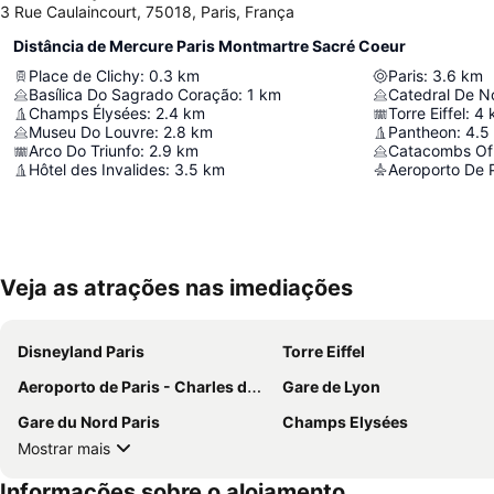
3 Rue Caulaincourt, 75018, Paris, França
Distância de Mercure Paris Montmartre Sacré Coeur
Place de Clichy
:
0.3
km
Paris
:
3.6
km
Basílica Do Sagrado Coração
:
1
km
Catedral De N
Champs Élysées
:
2.4
km
Torre Eiffel
:
4
Museu Do Louvre
:
2.8
km
Pantheon
:
4.5
Arco Do Triunfo
:
2.9
km
Catacombs Of 
Hôtel des Invalides
:
3.5
km
Aeroporto De P
Veja as atrações nas imediações
Disneyland Paris
Torre Eiffel
Aeroporto de Paris - Charles de Gaulle
Gare de Lyon
Gare du Nord Paris
Champs Elysées
Mostrar mais
Informações sobre o alojamento