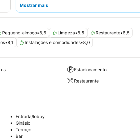
acolhedora e prestável do hotel
, com os funcionários d
Mostrar mais
irem muitas vezes além do esperado. Para um
verdadeiramente memorável, considere reservar um 
terraço
para ter a oportunidade de desfrutar de uma vi
Torre Eiffel.
Pequeno-almoço
•
8,6
Limpeza
•
8,5
Restaurante
•
8,5
cos
•
8,1
Instalações e comodidades
•
8,0
tos
Estacionamento
Restaurante
Entrada/lobby
Ginásio
Terraço
Bar