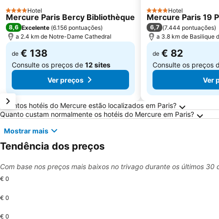
Hotel
Hotel
4 Estrelas
4 Estrelas
Mercure Paris Bercy Bibliothèque
Mercure Paris 19 P
8,6
6,7
Excelente
(
6.156 pontuações
)
(
7.444 pontuações
)
a 2.4 km de Notre-Dame Cathedral
a 3.8 km de Basilique
€ 138
€ 82
de
de
Consulte os preços de
12 sites
Consulte os preços 
Ver preços
Ver 
Perguntas Frequentes sobre Paris
Quantos hotéis do Mercure estão localizados em Paris?
Quanto custam normalmente os hotéis do Mercure em Paris?
Mostrar mais
Tendência dos preços
Com base nos preços mais baixos no trivago durante os últimos 30 
€ 0
€ 0
€ 0