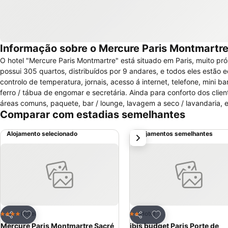
Informação sobre o Mercure Paris Montmartr
O hotel "Mercure Paris Montmartre" está situado em Paris, muito pr
possui 305 quartos, distribuídos por 9 andares, e todos eles estão
controlo de temperatura, jornais, acesso á internet, telefone, mini 
ferro / tábua de engomar e secretária. Ainda para conforto dos clien
áreas comuns, paquete, bar / lounge, lavagem a seco / lavandaria, 
Comparar com estadias semelhantes
arrumador. Para quem pretenda organizar um evento ou reuniões ofer
para banquetes. Possui restaurante com serviço de quarto com horár
Alojamento selecionado
Alojamentos semelhantes
próximo
acessibilidade ao chuveiro e acessos ás áreas comuns. Não aceita a
Adicionar aos favoritos
Adicionar aos favor
Hotel
Hotel
4 Estrelas
2 Estrelas
Partilhar
Partilhar
Mercure Paris Montmartre Sacré
ibis budget Paris Porte de