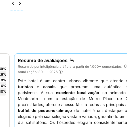
Resumo de avaliações
Resumido por inteligência artificial a partir de 1.000+ comentários · Ú
49
%
atualização: 30 Jul 2026
26
%
9
%
Este hotel é um centro urbano vibrante que atende
6
%
turistas
e
casais
que procuram uma autêntica ex
10
%
parisiense. A sua
excelente localização
no animado 
Montmartre, com a estação de Metro Place de C
proximidades, oferece acesso fácil a todas as principais 
buffet de pequeno-almoço
do hotel é um destaque co
elogiado pela sua seleção vasta e variada, garantindo u
dia satisfatório. Os hóspedes elogiam consistentemen