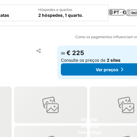
Hóspedes e quartos
PT · €
In
datas
2 hóspedes, 1 quarto.
Como os pagamentos influenciam os
Adicionar aos favoritos
€ 225
de
Partilhar
Consulte os preços de
2 sites
Ver preços