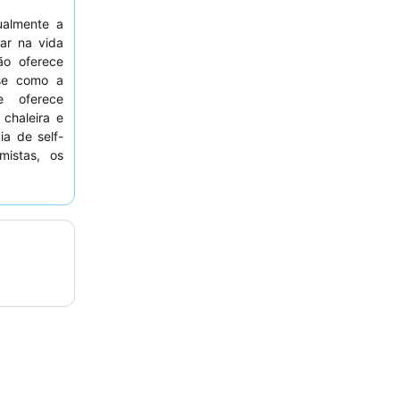
ualmente a
ar na vida
o oferece
sse como a
e oferece
 chaleira e
a de self-
mistas, os
mpáticos e
edes devem
 rua.