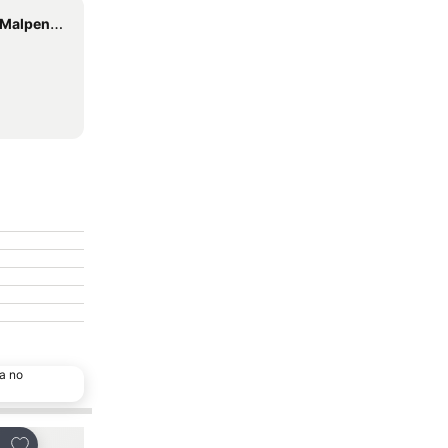
sa Airport
a no
Adicionar aos favoritos
Adicionar aos favor