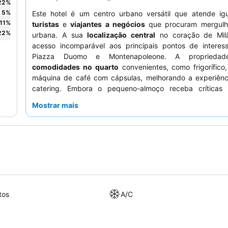
22
%
5
%
Este hotel é um centro urbano versátil que atende ig
11
%
turistas
e
viajantes a negócios
que procuram mergulh
22
%
urbana. A sua
localização central
no coração de Milã
acesso incomparável aos principais pontos de intere
Piazza Duomo e Montenapoleone. A propriedad
comodidades no quarto
convenientes, como frigorífico,
máquina de café com cápsulas, melhorando a experiênci
catering. Embora o pequeno-almoço receba críticas 
hóspedes elogiam consistentemente os
funcionários si
Mostrar mais
disponíveis
. Para uma estadia mais tranquila, os hósp
considerar solicitar um quarto virado para o lado oposto da
tos
A/C