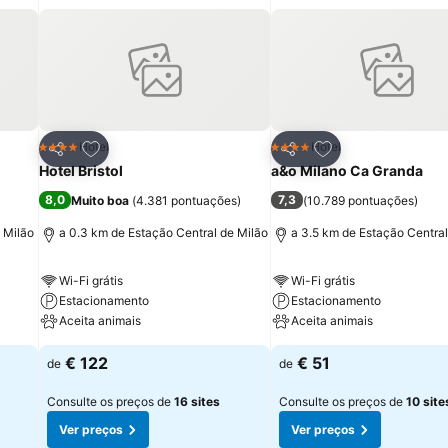
itos
Adicionar aos favoritos
Adicionar aos fav
Hotel
Hotel
4 Estrelas
4 Estrelas
Partilhar
Partilhar
Hotel Bristol
a&o Milano Ca Granda
8,0
7,3
Muito boa
(
4.381 pontuações
)
(
10.789 pontuações
)
 Milão
a 0.3 km de Estação Central de Milão
a 3.5 km de Estação Central
Wi-Fi grátis
Wi-Fi grátis
Estacionamento
Estacionamento
Aceita animais
Aceita animais
€ 122
€ 51
de
de
Consulte os preços de
16 sites
Consulte os preços de
10 site
Ver preços
Ver preços