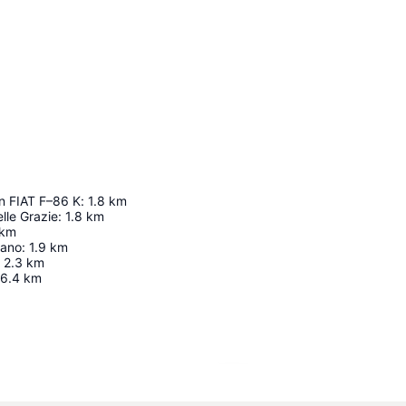
n FIAT F–86 K
:
1.8
km
lle Grazie
:
1.8
km
km
iano
:
1.9
km
2.3
km
6.4
km
Ampliar mapa