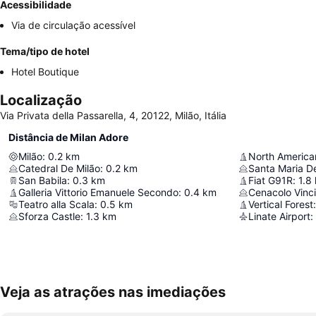
Acessibilidade
Via de circulação acessível
Tema/tipo de hotel
Hotel Boutique
Localização
Via Privata della Passarella, 4, 20122, Milão, Itália
Distância de Milan Adore
Milão
:
0.2
km
North America
Catedral De Milão
:
0.2
km
Santa Maria De
San Babila
:
0.3
km
Fiat G91R
:
1.8
Galleria Vittorio Emanuele Secondo
:
0.4
km
Cenacolo Vinc
Teatro alla Scala
:
0.5
km
Vertical Forest
:
Sforza Castle
:
1.3
km
Linate Airport
:
Veja as atrações nas imediações