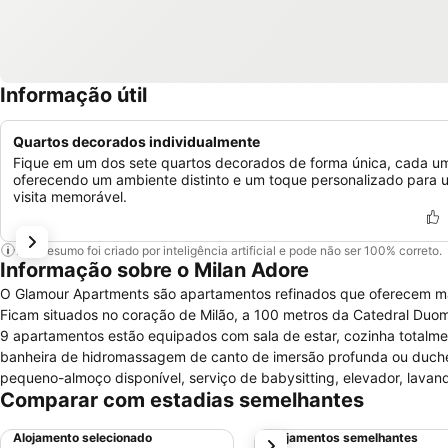
Informação útil
Quartos decorados individualmente
Fique em um dos sete quartos decorados de forma única, cada u
oferecendo um ambiente distinto e um toque personalizado para 
visita memorável.
Este resumo foi criado por inteligência artificial e pode não ser 100% correto.
Informação sobre o Milan Adore
O Glamour Apartments são apartamentos refinados que oferecem mai
Ficam situados no coração de Milão, a 100 metros da Catedral Duom
9 apartamentos estão equipados com sala de estar, cozinha totalme
banheira de hidromassagem de canto de imersão profunda ou duche,
pequeno-almoço disponível, serviço de babysitting, elevador, lavan
Comparar com estadias semelhantes
fax / fotocopiadora, quartos familiares, quartos para não-fumadore
Glamour Apartments e com necessidade de reserva, são permitidos 
Alojamento selecionado
Alojamentos semelhantes
próximo