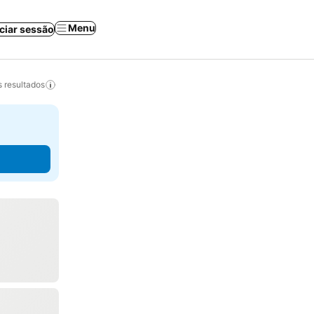
Menu
iciar sessão
 resultados