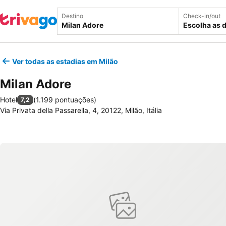
Destino
Check-in/out
Escolha as 
Ver todas as estadias em Milão
Milan Adore
Hotel
(
1.199 pontuações
)
7,2
Via Privata della Passarella, 4, 20122, Milão, Itália