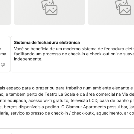
Sistema de fechadura eletrônica
m
Você se beneficia de um moderno sistema de fechadura eletr
uma
facilitando um processo de check-in e check-out online suav
independente.
s espaço para o prazer ou para trabalho num ambiente elegante e 
o, e também perto de Teatro La Scala e da área comercial na Via de
nte equipada, acesso wi-fi gratuito, televisão LCD, casa de banho 
 berços disponíveis a pedido. O Glamour Apartments possui bar, ja
daria, serviço expresso de check-in / check-outk, aquecimento, ar c
s, estacionamento pago e privado disponível numa localização próxi
animais de estimação podendo ter custos adicionais.