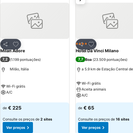
Adicionar aos favoritos
Adicionar aos favor
Hotel
Hotel
4 Estrelas
Partilhar
Partilhar
Milan Adore
Hotel Da Vinci Milano
7,2
7,7
(
1.199 pontuações
)
Boa
(
23.509 pontuações
)
Milão, Itália
a 5.9 km de Estação Central de
Wi-Fi grátis
Wi-Fi grátis
Aceita animais
A/C
A/C
€ 225
€ 65
de
de
Consulte os preços de
2 sites
Consulte os preços de
16 sites
Ver preços
Ver preços