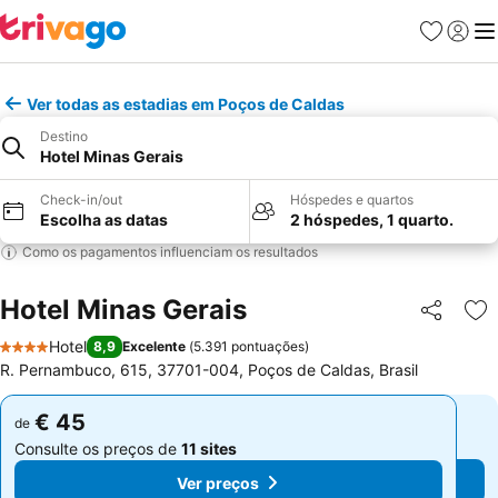
Favoritos
Iniciar
Me
Ver todas as estadias em Poços de Caldas
Destino
Hotel Minas Gerais
Check-in/out
Hóspedes e quartos
Escolha as datas
2 hóspedes, 1 quarto.
Como os pagamentos influenciam os resultados
Hotel Minas Gerais
Partilhar
Ad
Hotel
8,9
Excelente
(
5.391 pontuações
)
4 Estrelas
R. Pernambuco, 615, 37701-004, Poços de Caldas, Brasil
€ 45
€ 45
de
de
Consulte os preços de
11 sites
Consulte os preços de
11 sites
Ver preços
Ver preços