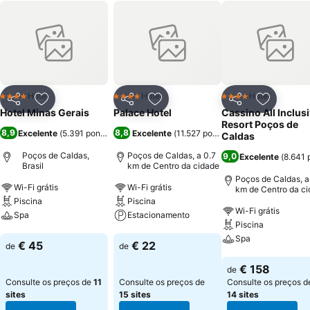
Hotel
Hotel
Hotel
4 Estrelas
4 Estrelas
4 Estrelas
Partilhar
Adicionar aos favoritos
Partilhar
Adicionar aos favoritos
Partilhar
Adicionar
Hotel Minas Gerais
Palace Hotel
Cassino All Inclus
Resort Poços de
8,9
8,8
Excelente
(
5.391 pontuações
)
Excelente
(
11.527 pontuações
)
Caldas
Poços de Caldas,
Poços de Caldas, a 0.7
9,0
Excelente
(
8.641 
Brasil
km de Centro da cidade
Poços de Caldas, a
Wi-Fi grátis
Wi-Fi grátis
km de Centro da c
Piscina
Piscina
Wi-Fi grátis
Spa
Estacionamento
Piscina
Spa
Ver preços
Ver preços
€ 45
€ 22
de
de
Ver preços
€ 158
de
Consulte os preços de
11
Consulte os preços de
Consulte os preços d
sites
15 sites
14 sites