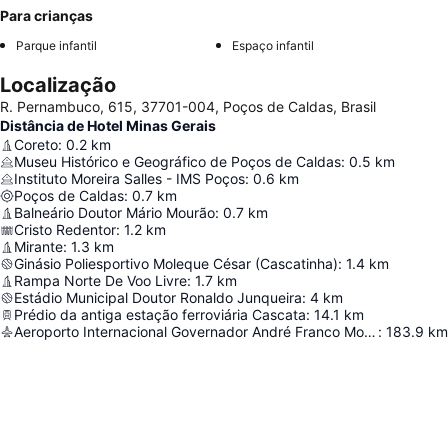
Para crianças
Parque infantil
Espaço infantil
Localização
R. Pernambuco, 615, 37701-004, Poços de Caldas, Brasil
Distância de Hotel Minas Gerais
Coreto
:
0.2
km
Museu Histórico e Geográfico de Poços de Caldas
:
0.5
km
Instituto Moreira Salles - IMS Poços
:
0.6
km
Poços de Caldas
:
0.7
km
Balneário Doutor Mário Mourão
:
0.7
km
Cristo Redentor
:
1.2
km
Mirante
:
1.3
km
Ginásio Poliesportivo Moleque César (Cascatinha)
:
1.4
km
Rampa Norte De Voo Livre
:
1.7
km
Estádio Municipal Doutor Ronaldo Junqueira
:
4
km
Prédio da antiga estação ferroviária Cascata
:
14.1
km
Aeroporto Internacional Governador André Franco Montoro
:
183.9
km