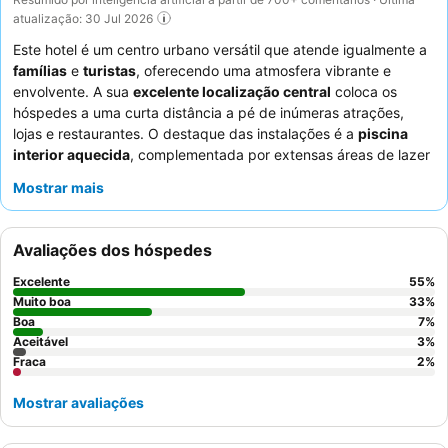
atualização: 30 Jul 2026
Este hotel é um centro urbano versátil que atende igualmente a
famílias
e
turistas
, oferecendo uma atmosfera vibrante e
envolvente. A sua
excelente localização central
coloca os
hóspedes a uma curta distância a pé de inúmeras atrações,
lojas e restaurantes. O destaque das instalações é a
piscina
interior aquecida
, complementada por extensas áreas de lazer
para crianças e uma sala de jogos, garantindo entretenimento
Mostrar mais
para todas as idades. Os hóspedes elogiam consistentemente
os
funcionários atenciosos e prestativos
e o excelente,
variado e farto buffet de pequeno-almoço, que inclui um notável
Avaliações dos hóspedes
e "perfeito" pão de queijo. Para uma experiência
verdadeiramente relaxante, considere visitar o
bar da piscina
Excelente
55
%
ou o recém-inaugurado Sports Bar, ambos celebrados pela sua
Muito boa
33
%
atmosfera agradável e ofertas de qualidade.
Boa
7
%
Aceitável
3
%
Fraca
2
%
Mostrar avaliações