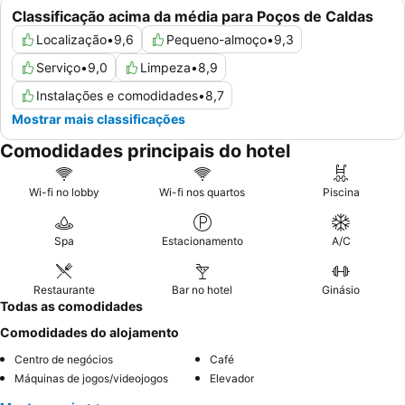
Classificação acima da média para Poços de Caldas
Localização
•
9,6
Pequeno-almoço
•
9,3
Serviço
•
9,0
Limpeza
•
8,9
Instalações e comodidades
•
8,7
Mostrar mais classificações
Comodidades principais do hotel
Wi-fi no lobby
Wi-fi nos quartos
Piscina
Spa
Estacionamento
A/C
Restaurante
Bar no hotel
Ginásio
Todas as comodidades
Comodidades do alojamento
Centro de negócios
Café
Máquinas de jogos/videojogos
Elevador