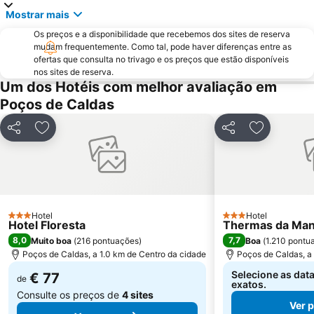
Mostrar mais
Os preços e a disponibilidade que recebemos dos sites de reserva
mudam frequentemente. Como tal, pode haver diferenças entre as
ofertas que consulta no trivago e os preços que estão disponíveis
nos sites de reserva.
Um dos Hotéis com melhor avaliação em
Poços de Caldas
Partilhar
Adicionar aos favoritos
Partilhar
Adicionar 
Hotel
Hotel
3 Estrelas
3 Estrelas
Hotel Floresta
Thermas da Mant
8,0
7,7
Muito boa
(
216 pontuações
)
Boa
(
1.210 pontu
Poços de Caldas, a 1.0 km de Centro da cidade
Poços de Caldas, a
Selecione as dat
€ 77
de
exatos.
Consulte os preços de
4 sites
Ver 