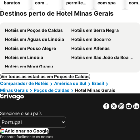
baratos
com
permitem
com spa
com
piscinas
animais
esta
Destinos perto de Hotel Minas Gerais
ment
Hotéis em Poços de Caldas
Hotéis em Serra Negra
Hotéis em Águas de Lindóia
Hotéis em Socorro
Hotéis em Pouso Alegre
Hotéis em Alfenas
Hotéis em Lindóia
Hotéis em São João da Boa Vista
Hotéis em Mogi Guaçu
Ver todas as estadias em Poços de Caldas
Comparador de Hotéis
América do Sul
Brasil
Minas Gerais
Poços de Caldas
Hotel Minas Gerais
Facebook
Twitter
Insta
Yo
Selecione o seu país
Adicionar no Google
Encontre facilmente os nossos