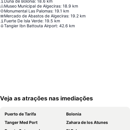
Duna de Bolonia
:
18.6
km
Museo Municipal de Algeciras
:
18.9
km
Monumental Las Palomas
:
19.1
km
Mercado de Abastos de Algeciras
:
19.2
km
Fuerte De Isla Verde
:
19.5
km
Tangier Ibn Battouta Airport
:
42.6
km
Veja as atrações nas imediações
Ampliar mapa
Puerto de Tarifa
Bolonia
Tanger Med Port
Zahara de los Atunes