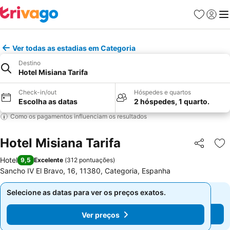
Favoritos
Iniciar
Me
Ver todas as estadias em Categoria
Destino
Hotel Misiana Tarifa
Check-in/out
Hóspedes e quartos
Escolha as datas
2 hóspedes, 1 quarto.
Como os pagamentos influenciam os resultados
Hotel Misiana Tarifa
Partilhar
Ad
Hotel
9,5
Excelente
(
312 pontuações
)
Sancho IV El Bravo, 16, 11380, Categoria, Espanha
Selecione as datas para ver os preços exatos.
Selecione as datas para ver os preços exatos.
Ver preços
Ver preços