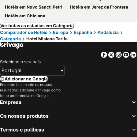
Hotéis em Novo Sancti Petri
Hotéis em Jerez da Frontera
Hotéis em Chiclana
Ver todas as estadias em Categoria
Comparador de Hotéis
Europa
Espanha
Andaluzia
Categoria
Hotel Misiana Tarifa
Facebook
Twitter
Insta
Yo
Selecione o seu país
Adicionar no Google
Encontre facilmente os nossos
resultados: adicione o trivago como
fonte preferencial no Google.
Empresa
Os nossos produtos
Termos e políticas