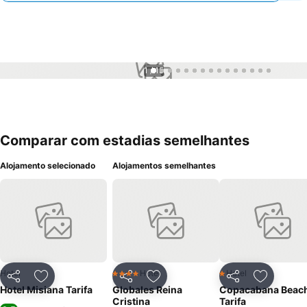
1 / 15
Comparar com estadias semelhantes
Alojamento selecionado
Alojamentos semelhantes
Hotel
Hotel
Hotel
4 Estrelas
1 Estrelas
Partilhar
Adicionar aos favoritos
Partilhar
Adicionar aos favoritos
Partilhar
Adicionar
Hotel Misiana Tarifa
Globales Reina
Copacabana Beac
Cristina
Tarifa