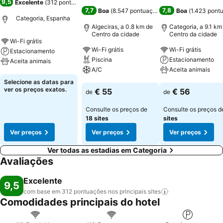
9,5
Excelente
(
312 pontuações
)
7,7
7,8
Boa
(
8.547 pontuações
)
Boa
(
1.423 pont
Categoria, Espanha
Algeciras, a 0.8 km de
Categoria, a 9.1 km
Centro da cidade
Centro da cidade
Wi-Fi grátis
Wi-Fi grátis
Wi-Fi grátis
Estacionamento
Piscina
Estacionamento
Aceita animais
A/C
Aceita animais
Ver preços
Selecione as datas para
Ver preços
Ver preços
ver os preços exatos.
€ 55
€ 56
de
de
Consulte os preços de
Consulte os preços 
18 sites
sites
Ver preços
Ver preços
Ver preços
Ver todas as estadias em Categoria
Avaliações
Excelente
9,5
com base em 312 pontuações nos principais
sites
Comodidades principais do hotel