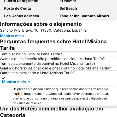
Puerto Sotogrande
El Palmar
Porto de Ceuta
Sol Beach
Los Caños de Meca
Tangier Ibn Battouta Airport
Informações sobre o alojamento
Sobrevela
Kasbah
Sancho IV El Bravo, 16, 11380, Categoria, Espanha
Marshan
Puerto Bahía de Algeciras
Mostrar mais
Valdevaqueros
Achakar
Perguntas frequentes sobre Hotel Misiana
Playa de los Lances
Ao Trabalhador Espanhol em Gibraltar
Tarifa
Cabo Negro Royal Golf Club
Playa Chica
Tem piscina no Hotel Misiana Tarifa?
Animais de estimação são permitidos no Hotel Misiana Tarifa?
Poniente
Dar-el-Makhzen Palace
Tem estacionamento disponível no Hotel Misiana Tarifa?
Qual é o horário de check-in e check-out no Hotel Misiana Tarifa?
Alcaidesa
Hercules Caves
Onde está localizado o Hotel Misiana Tarifa?
Getares
Port of Gibraltar
Mostrar mais
Main Street
Gibraltar Coach Terminus
Os preços e a disponibilidade que recebemos dos sites de reserva
Marco Polo
M'diq Beach
mudam frequentemente. Como tal, pode haver diferenças entre as
ofertas que consulta no trivago e os preços que estão disponíveis
Mendoubia Gardens
Playa del Carmen
nos sites de reserva.
Punta de Chullera
Playa de Punta Paloma
Um dos Hotéis com melhor avaliação em
Categoria
Faro de Punta Carnero
Estación de Tren