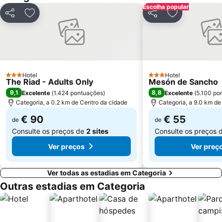
Escolha popular
Plaza Alta
Rochedo de Gibraltar Reserva Natural
Partilhar
Adicionar aos favoritos
Partilhar
Adicionar aos
Gibraltar International Airport
Tres Piedras Fnideq Beach
Cape Spartel
Roman ruins of Baelo Claudia
Bahía Park
Esencia
Calle Regino Martinez - Calle Ancha
El Rinconcillo
Hotel
Hotel
3 Estrelas
3 Estrelas
The Riad - Adults Only
Europa Point
Benítez
Mesón de Sancho
9,1
8,8
Excelente
(
1.424 pontuações
)
Excelente
(
5.100 po
Cathedral of Saint Mary the Crowned
Casemates Square
Categoria, a 0.2 km de Centro da cidade
Categoria, a 9.0 km de
€ 90
€ 55
de
de
Consulte os preços de
2 sites
Consulte os preços 
Ver preços
Ver preç
Ver todas as estadias em Categoria
Outras estadias em Categoria