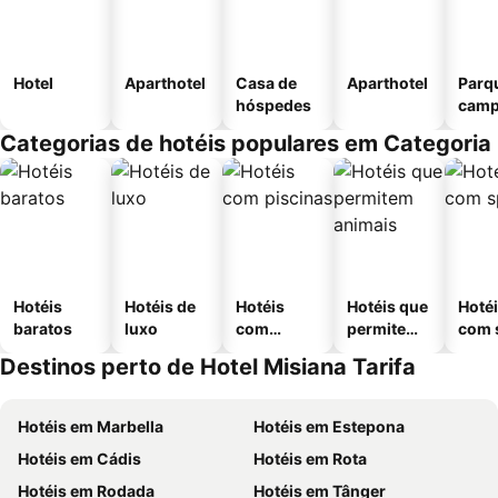
Hotel
Aparthotel
Casa de
Aparthotel
Parq
hóspedes
camp
Categorias de hotéis populares em Categoria
Hotéis
Hotéis de
Hotéis
Hotéis que
Hoté
baratos
luxo
com
permitem
com 
piscinas
animais
Destinos perto de Hotel Misiana Tarifa
Hotéis em Marbella
Hotéis em Estepona
Hotéis em Cádis
Hotéis em Rota
Hotéis em Rodada
Hotéis em Tânger