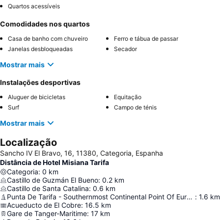
Quartos acessíveis
Comodidades nos quartos
Casa de banho com chuveiro
Ferro e tábua de passar
Janelas desbloqueadas
Secador
Mostrar mais
Instalações desportivas
Aluguer de bicicletas
Equitação
Surf
Campo de ténis
Mostrar mais
Localização
Sancho IV El Bravo, 16, 11380, Categoria, Espanha
Distância de Hotel Misiana Tarifa
Categoria
:
0
km
Castillo de Guzmán El Bueno
:
0.2
km
Castillo de Santa Catalina
:
0.6
km
Punta De Tarifa - Southernmost Continental Point Of Europe
:
1.6
km
Acueducto de El Cobre
:
16.5
km
Gare de Tanger-Maritime
:
17
km