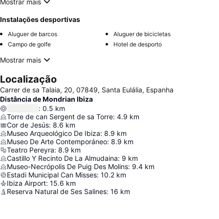
Mostrar mais
Instalações desportivas
Aluguer de barcos
Aluguer de bicicletas
Campo de golfe
Hotel de desporto
Mostrar mais
Localização
Carrer de sa Talaia, 20, 07849, Santa Eulália, Espanha
Distância de Mondrian Ibiza
:
0.5
km
Torre de can Sergent de sa Torre
:
4.9
km
Cor de Jesús
:
8.6
km
Museo Arqueológico De Ibiza
:
8.9
km
Museo De Arte Contemporáneo
:
8.9
km
Teatro Pereyra
:
8.9
km
Castillo Y Recinto De La Almudaina
:
9
km
Museo-Necrópolis De Puig Des Molins
:
9.4
km
Estadi Municipal Can Misses
:
10.2
km
Ibiza Airport
:
15.6
km
Reserva Natural de Ses Salines
:
16
km