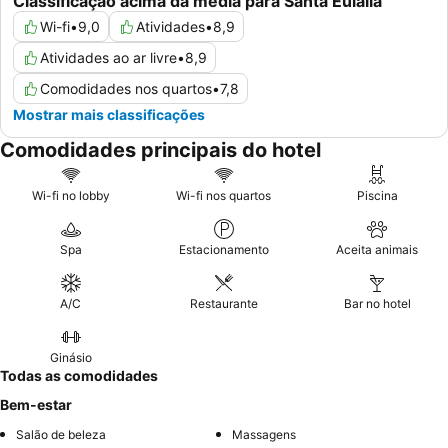
Classificação acima da média para Santa Eulália
Wi-fi
•
9,0
Atividades
•
8,9
Atividades ao ar livre
•
8,9
Comodidades nos quartos
•
7,8
Mostrar mais classificações
Comodidades principais do hotel
Wi-fi no lobby
Wi-fi nos quartos
Piscina
Spa
Estacionamento
Aceita animais
A/C
Restaurante
Bar no hotel
Ginásio
Todas as comodidades
Bem-estar
Salão de beleza
Massagens