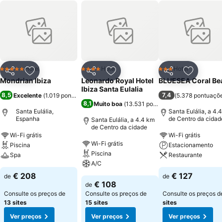
Hotel
Hotel
Hotel
5 Estrelas
4 Estrelas
3 Estrelas
Partilhar
Adicionar aos favoritos
Partilhar
Adicionar aos favoritos
Partilhar
Adicionar
Mondrian Ibiza
Leonardo Royal Hotel
BLUESEA Coral Be
Ibiza Santa Eulalia
8,5
7,4
Excelente
(
1.019 pontuações
)
(
5.378 pontuaçõ
8,1
Muito boa
(
13.531 pontuações
)
Santa Eulália,
Santa Eulália, a 4.
Espanha
de Centro da cidad
Santa Eulália, a 4.4 km
de Centro da cidade
Wi-Fi grátis
Wi-Fi grátis
Wi-Fi grátis
Piscina
Estacionamento
Piscina
Spa
Restaurante
A/C
€ 208
€ 127
de
de
€ 108
de
Consulte os preços de
Consulte os preços de
Consulte os preços 
13 sites
15 sites
sites
Ver preços
Ver preços
Ver preços