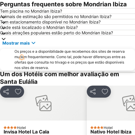
Cala Llonga
Bora Bora Ibiza
Perguntas frequentes sobre Mondrian Ibiza
Dalt Vila
Ses Figueretes
Tem piscina no Mondrian Ibiza?
Animais de estimação são permitidos no Mondrian Ibiza?
Caló des Moro
Cala Saladeta
Tem estacionamento disponível no Mondrian Ibiza?
Talamanca
Platja de Sant Antoni o Platja des Reguero
Onde está localizado o Mondrian Ibiza?
Quais atrações populares estão perto do Mondrian Ibiza?
Cala Tarida Beach
Club Nàutic Sant Antoni de Portmany
Mostrar mais
Cala d'Hort
Casino de Ibiza
Os preços e a disponibilidade que recebemos dos sites de reserva
Can Bossa
Port de Sant Miquel
mudam frequentemente. Como tal, pode haver diferenças entre as
Festes de Sant Antoni de Portmany
Cala Llenya
ofertas que consulta no trivago e os preços que estão disponíveis
nos sites de reserva.
Es Llimoners
Ses Salines
Um dos Hotéis com melhor avaliação em
Llevant
Ses Figueres
Santa Eulália
Cala San Vicente
Es Cavallet
Partilhar
Adicionar aos favoritos
Partilhar
Adicionar aos
Puerto Deportivo Marina Botafoch
Puerto Deportivo Ibiza Nueva
La Punta
Eivissa Medieval
Sant Francesc Xavier
Platja d Es Canar
Passeig Vara de Rey
Es Soto
Hotel
Hotel
4 Estrelas
4 Estrelas
Invisa Hotel La Cala
Nativo Hotel Ibiza
S'Arenal Petit
Cala Benirrás