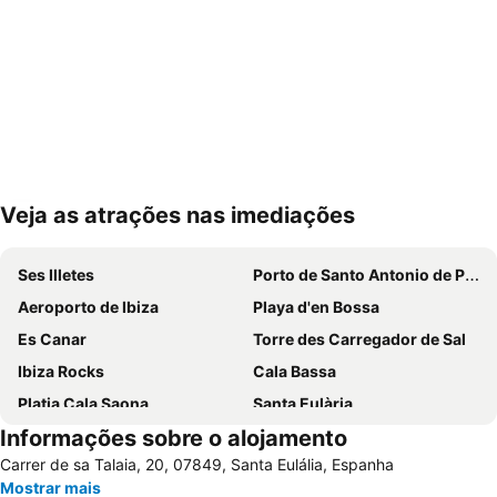
Veja as atrações nas imediações
Ampliar mapa
Ses Illetes
Porto de Santo Antonio de Portmany
Aeroporto de Ibiza
Playa d'en Bossa
Es Canar
Torre des Carregador de Sal
Ibiza Rocks
Cala Bassa
Platja Cala Saona
Santa Eulària
Informações sobre o alojamento
Sa Real
Es Pujols
Carrer de sa Talaia, 20, 07849, Santa Eulália, Espanha
Migjorn
Port d'Eivissa
Mostrar mais