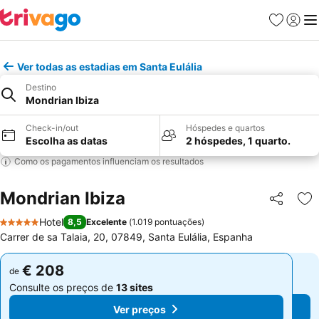
Favoritos
Iniciar
Me
Ver todas as estadias em Santa Eulália
Destino
Mondrian Ibiza
Check-in/out
Hóspedes e quartos
Escolha as datas
2 hóspedes, 1 quarto.
Como os pagamentos influenciam os resultados
Mondrian Ibiza
Partilhar
Ad
Hotel
8,5
Excelente
(
1.019 pontuações
)
5 Estrelas
Carrer de sa Talaia, 20, 07849, Santa Eulália, Espanha
€ 208
€ 208
de
de
Consulte os preços de
13 sites
Consulte os preços de
13 sites
Ver preços
Ver preços