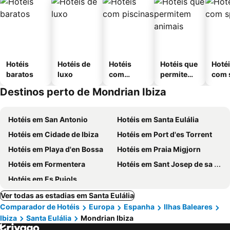
Hotéis
Hotéis de
Hotéis
Hotéis que
Hoté
baratos
luxo
com
permitem
com 
piscinas
animais
Destinos perto de Mondrian Ibiza
Hotéis em San Antonio
Hotéis em Santa Eulália
Hotéis em Cidade de Ibiza
Hotéis em Port d'es Torrent
Hotéis em Playa d'en Bossa
Hotéis em Praia Migjorn
Hotéis em Formentera
Hotéis em Sant Josep de sa Talaia
Hotéis em Es Pujols
Ver todas as estadias em Santa Eulália
Comparador de Hotéis
Europa
Espanha
Ilhas Baleares
Ibiza
Santa Eulália
Mondrian Ibiza