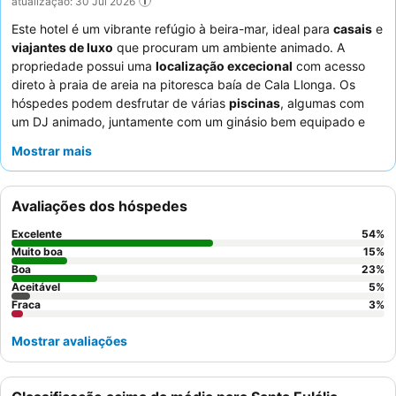
atualização: 30 Jul 2026
Este hotel é um vibrante refúgio à beira-mar, ideal para
casais
e
viajantes de luxo
que procuram um ambiente animado. A
propriedade possui uma
localização excecional
com acesso
direto à praia de areia na pitoresca baía de Cala Llonga. Os
hóspedes podem desfrutar de várias
piscinas
, algumas com
um DJ animado, juntamente com um ginásio bem equipado e
um clube infantil. Os
funcionários e o serviço
recebem
Mostrar mais
consistentemente muitos elogios, com as equipas da receção e
da portaria a irem além do esperado, complementados por uma
vasta e de alta qualidade
seleção de pequeno-almoço
e
Avaliações dos hóspedes
diversas opções de refeições. Para uma experiência
verdadeiramente memorável, considere reservar um quarto com
Excelente
54
%
vistas sensacionais
da baía e uma grande varanda para
Muito boa
15
%
desfrutar do nascer do sol.
Boa
23
%
Aceitável
5
%
Fraca
3
%
Mostrar avaliações