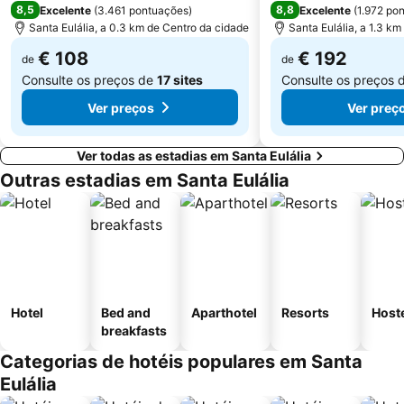
8,5
8,8
Excelente
(
3.461 pontuações
)
Excelente
(
1.972 po
Ca N'Escandell
Sa Blanca Dona
Santa Eulália, a 0.3 km de Centro da cidade
Santa Eulália, a 1.3 k
Es Viver
Cala Boix
€ 108
€ 192
de
de
Consulte os preços de
17 sites
Consulte os preços 
Ver preços
Ver preç
Ver todas as estadias em Santa Eulália
Outras estadias em Santa Eulália
Hotel
Bed and
Aparthotel
Resorts
Host
breakfasts
Categorias de hotéis populares em Santa
Eulália