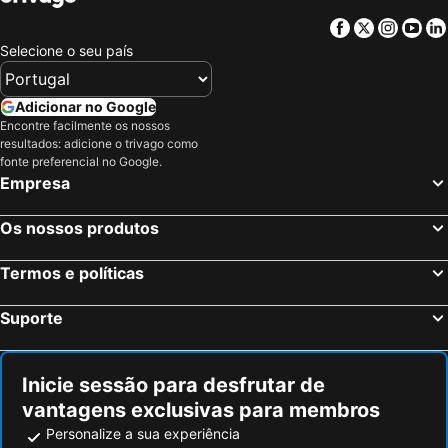
Facebook
Twitter
Insta
Yo
Selecione o seu país
Adicionar no Google
Encontre facilmente os nossos
resultados: adicione o trivago como
fonte preferencial no Google.
Empresa
Os nossos produtos
Termos e políticas
Suporte
Inicie sessão para desfrutar de
vantagens exclusivas para membros
Personalize a sua experiência