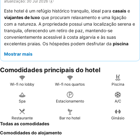
atualização: 30 Jul 2026
Este hotel é um refúgio histórico tranquilo, ideal para
casais
e
viajantes de luxo
que procuram relaxamento e uma ligação
com a natureza. A propriedade possui uma localização serena e
tranquila, oferecendo um retiro de paz, mantendo-se
convenientemente acessível à costa algarvia e às suas
excelentes praias. Os hóspedes podem desfrutar da
piscina
interior aquecida
meticulosamente mantida e de uma
área de
Mostrar mais
spa
dedicada com sauna e banho turco. Os funcionários,
particularmente os proprietários, são consistentemente
Comodidades principais do hotel
elogiados pela sua abordagem calorosa, acolhedora e
atenciosa, complementando o excelente pequeno-almoço com
diversos produtos locais e caseiros. Para uma experiência
Wi-fi no lobby
Wi-fi nos quartos
Piscina
melhorada, considere quartos com
jacuzzi
para um toque
adicional de luxo e relaxamento.
Spa
Estacionamento
A/C
Restaurante
Bar no hotel
Ginásio
Todas as comodidades
Comodidades do alojamento