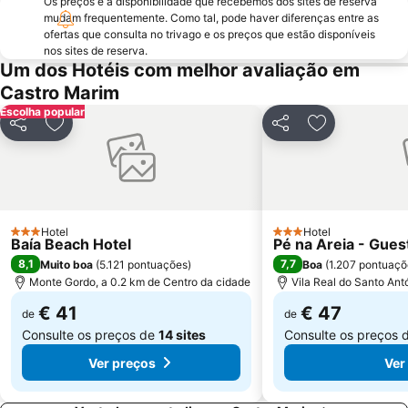
Os preços e a disponibilidade que recebemos dos sites de reserva
Faro Beach
Praça Marquês de Pombal
mudam frequentemente. Como tal, pode haver diferenças entre as
Culatra (Mar) Beach
Praia do Vale do Garrão
ofertas que consulta no trivago e os preços que estão disponíveis
nos sites de reserva.
Nuevo Portil
Lota Beach
Um dos Hotéis com melhor avaliação em
Praia da Terra Estreita
La Antilla
Castro Marim
Escolha popular
Central
Costa Esuri
Partilhar
Adicionar aos favoritos
Partilhar
Adicionar aos
Ponta da Areia Beach
Tavira Gran-Plaza
Isla Canela Golf
Estação de comboios de Tavira
Cabeço Beach
Marina Faro
Forum Algarve
Porto de Recreio do Guadiana
Hotel
Hotel
3 Estrelas
3 Estrelas
Baía Beach Hotel
Pé na Areia - Gue
Urbasur
Teatro das Figuras e Solar do Capitão- Mor
8,1
7,7
Muito boa
(
5.121 pontuações
)
Boa
(
1.207 pontuaçõ
Golf El Rompido
Centro Comercial y de Ocio Islantilla
Monte Gordo, a 0.2 km de Centro da cidade
Vila Real do Santo Ant
Puerto Marina El Rompido
Ilha da Barreta
€ 41
€ 47
de
de
Consulte os preços de
14 sites
Consulte os preços 
Ver preços
Ver