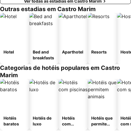
Ver todas as estadias em Castro Marim
Outras estadias em Castro Marim
Hotel
Bed and
Aparthotel
Resorts
Host
breakfasts
Categorias de hotéis populares em Castro
Marim
Hotéis
Hotéis de
Hotéis
Hotéis que
Hoté
baratos
luxo
com
permitem
com 
piscinas
animais