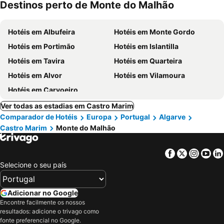
Destinos perto de Monte do Malhão
Hotéis em Albufeira
Hotéis em Monte Gordo
Hotéis em Portimão
Hotéis em Islantilla
Hotéis em Tavira
Hotéis em Quarteira
Hotéis em Alvor
Hotéis em Vilamoura
Hotéis em Carvoeiro
Ver todas as estadias em Castro Marim
Comparador de Hotéis
Europa
Portugal
Algarve
Castro Marim
Monte do Malhão
Facebook
Twitter
Insta
Yo
Selecione o seu país
Adicionar no Google
Encontre facilmente os nossos
resultados: adicione o trivago como
fonte preferencial no Google.