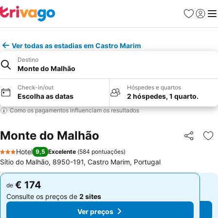
Favoritos
Iniciar
Me
Ver todas as estadias em Castro Marim
Destino
Monte do Malhão
Check-in/out
Hóspedes e quartos
Escolha as datas
2 hóspedes, 1 quarto.
Como os pagamentos influenciam os resultados
Monte do Malhão
Partilhar
Ad
Hotel
9,5
Excelente
(
584 pontuações
)
3 Estrelas
Sítio do Malhão, 8950-191, Castro Marim, Portugal
€ 174
€ 174
de
de
Consulte os preços de
2 sites
Consulte os preços de
2 sites
Ver preços
Ver preços