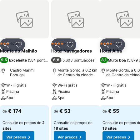
Hotel
Hotel
Hotel
3 Estrelas
4 Estrelas
4 Estrelas
Partilhar
Adicionar aos favoritos
Partilhar
Adicionar aos favoritos
Partilhar
Adicionar
Monte do Malhão
Hotel Navegadores
Hotel Alba
9,5
6,8
8,1
Excelente
(
584 pontuações
)
(
5.603 pontuações
)
Muito boa
(
5.879 
Castro Marim,
Monte Gordo, a 0.2 km
Monte Gordo, a 0.
Portugal
de Centro da cidade
de Centro da cidad
Wi-Fi grátis
Wi-Fi grátis
Wi-Fi grátis
Piscina
Piscina
Piscina
Spa
Spa
Spa
€ 174
€ 53
€ 55
de
de
de
Consulte os preços de
2
Consulte os preços de
Consulte os preços d
sites
18 sites
18 sites
Ver preços
Ver preços
Ver preços