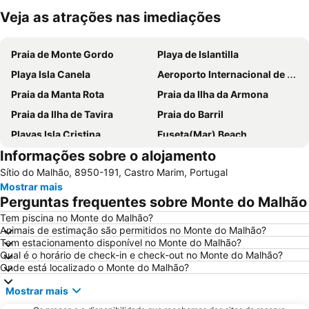
Veja as atrações nas imediações
Ampliar mapa
Praia de Monte Gordo
Playa de Islantilla
Playa Isla Canela
Aeroporto Internacional de Faro - Gago Coutinho
Praia da Manta Rota
Praia da Ilha da Armona
Praia da Ilha de Tavira
Praia do Barril
Playas Isla Cristina
Fuseta(Mar) Beach
Informações sobre o alojamento
Estádio Algarve
Playa Urbana de Punta Umbría
Sítio do Malhão, 8950-191, Castro Marim, Portugal
Praia da Ilha do Farol
Praia Verde
Mostrar mais
Cacela Velha Beach
El Portil
Perguntas frequentes sobre Monte do Malhão
Avenida Marginal de Monte Gordo
Punta de Moral
Tem piscina no Monte do Malhão?
Animais de estimação são permitidos no Monte do Malhão?
Barra da Fuseta Beach
Islantilla Golf Club
Tem estacionamento disponível no Monte do Malhão?
Estação de Caminhos de Ferro de Faro
Ayamonte
Qual é o horário de check-in e check-out no Monte do Malhão?
Onde está localizado o Monte do Malhão?
Parque Natural da Ría Formosa
Palácio e Quinta de Estói
Mostrar mais
La Antilla
Terminal Rodoviário Faro