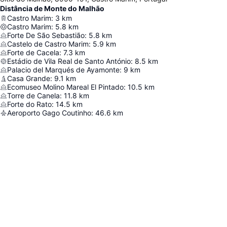
Distância de Monte do Malhão
Castro Marim
:
3
km
Castro Marim
:
5.8
km
Forte De São Sebastião
:
5.8
km
Castelo de Castro Marim
:
5.9
km
Forte de Cacela
:
7.3
km
Estádio de Vila Real de Santo António
:
8.5
km
Palacio del Marqués de Ayamonte
:
9
km
Casa Grande
:
9.1
km
Ecomuseo Molino Mareal El Pintado
:
10.5
km
Torre de Canela
:
11.8
km
Forte do Rato
:
14.5
km
Aeroporto Gago Coutinho
:
46.6
km