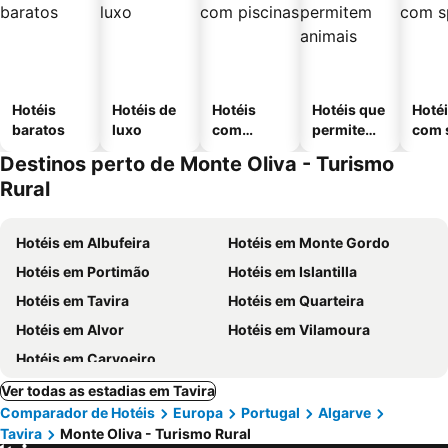
Hotéis
Hotéis de
Hotéis
Hotéis que
Hoté
baratos
luxo
com
permitem
com 
piscinas
animais
Destinos perto de Monte Oliva - Turismo
Rural
Hotéis em Albufeira
Hotéis em Monte Gordo
Hotéis em Portimão
Hotéis em Islantilla
Hotéis em Tavira
Hotéis em Quarteira
Hotéis em Alvor
Hotéis em Vilamoura
Hotéis em Carvoeiro
Ver todas as estadias em Tavira
Comparador de Hotéis
Europa
Portugal
Algarve
Tavira
Monte Oliva - Turismo Rural