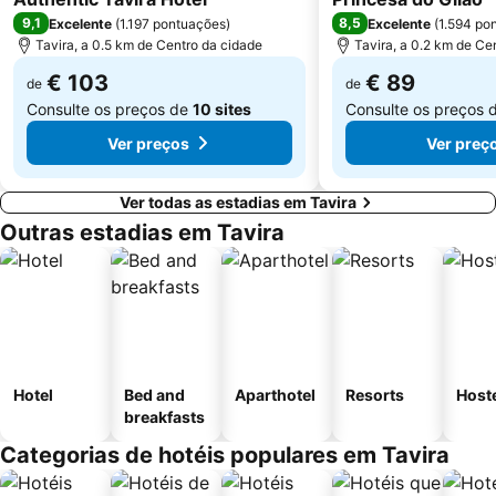
9,1
8,5
Excelente
(
1.197 pontuações
)
Excelente
(
1.594 po
Tavira, a 0.5 km de Centro da cidade
Tavira, a 0.2 km de Ce
€ 103
€ 89
de
de
Consulte os preços de
10 sites
Consulte os preços 
Ver preços
Ver preç
Ver todas as estadias em Tavira
Outras estadias em Tavira
Hotel
Bed and
Aparthotel
Resorts
Host
breakfasts
Categorias de hotéis populares em Tavira