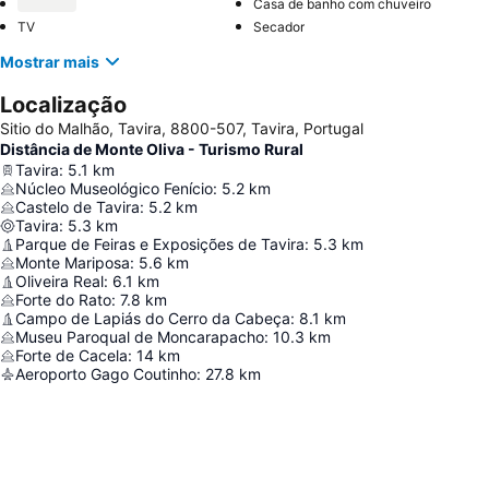
Casa de banho com chuveiro
TV
Secador
Mostrar mais
Localização
Sitio do Malhão, Tavira, 8800-507, Tavira, Portugal
Distância de Monte Oliva - Turismo Rural
Tavira
:
5.1
km
Núcleo Museológico Fenício
:
5.2
km
Castelo de Tavira
:
5.2
km
Tavira
:
5.3
km
Parque de Feiras e Exposições de Tavira
:
5.3
km
Monte Mariposa
:
5.6
km
Oliveira Real
:
6.1
km
Forte do Rato
:
7.8
km
Campo de Lapiás do Cerro da Cabeça
:
8.1
km
Museu Paroqual de Moncarapacho
:
10.3
km
Forte de Cacela
:
14
km
Aeroporto Gago Coutinho
:
27.8
km