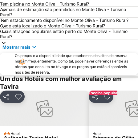
Fuseta(Mar) Beach
De Vilamoura
Tem piscina no Monte Oliva - Turismo Rural?
Animais de estimação são permitidos no Monte Oliva - Turismo
Olhos de Água
Estádio Algarve
Rural?
Tem estacionamento disponível no Monte Oliva - Turismo Rural?
Inatel Beach
Praia da Ilha do Farol
Onde está localizado o Monte Oliva - Turismo Rural?
Ferreiras
Praia Verde
Quais atrações populares estão perto do Monte Oliva - Turismo
Rural?
Areias de São João
Cacela Velha Beach
Mostrar mais
Praia do Ancão
Avenida Marginal de Monte Gordo
Os preços e a disponibilidade que recebemos dos sites de reserva
Aveiros
Paderne
mudam frequentemente. Como tal, pode haver diferenças entre as
Punta de Moral
Barra da Fuseta Beach
ofertas que consulta no trivago e os preços que estão disponíveis
nos sites de reserva.
Praia Maria Luísa
Islantilla Golf Club
Um dos Hotéis com melhor avaliação em
Galé Leste
Quinta da Balaia
Tavira
Estação de Caminhos de Ferro de Faro
Ayamonte
Escolha popular
Partilhar
Adicionar aos favoritos
Partilhar
Adicionar aos
Parque Natural da Ría Formosa
Praia da Rocha Baixinha
Palácio e Quinta de Estói
Praia dos Alemães
La Antilla
Terminal Rodoviário Faro
Faro Beach
Culatra (Mar) Beach
Hotel
Hotel
2 Estrelas
Authentic Tavira Hotel
Princesa do Gilão
Praça Marquês de Pombal
Praia do Peneco