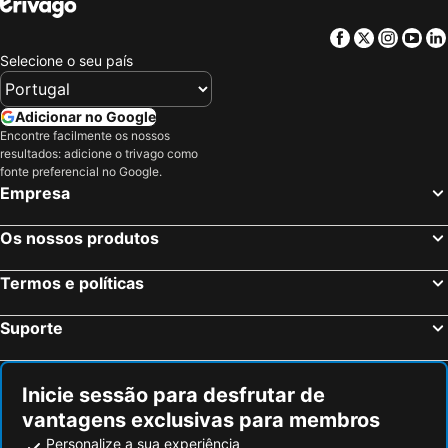
Facebook
Twitter
Insta
Yo
Selecione o seu país
Adicionar no Google
Encontre facilmente os nossos
resultados: adicione o trivago como
fonte preferencial no Google.
Empresa
Os nossos produtos
Termos e políticas
Suporte
Inicie sessão para desfrutar de
vantagens exclusivas para membros
Personalize a sua experiência