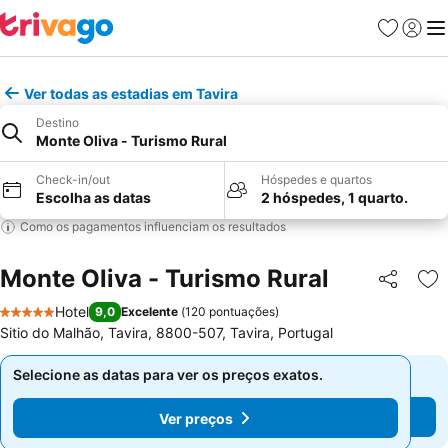
Favoritos
Iniciar
Me
Ver todas as estadias em Tavira
Destino
Monte Oliva - Turismo Rural
Check-in/out
Hóspedes e quartos
Escolha as datas
2 hóspedes, 1 quarto.
Como os pagamentos influenciam os resultados
Monte Oliva - Turismo Rural
Partilhar
Ad
Hotel
9,0
Excelente
(
120 pontuações
)
5 Estrelas
Sitio do Malhão, Tavira, 8800-507, Tavira, Portugal
Selecione as datas para ver os preços exatos.
Selecione as datas para ver os preços exatos.
Ver preços
Ver preços