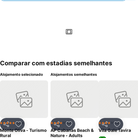
1 / 1
Comparar com estadias semelhantes
Alojamento selecionado
Alojamentos semelhantes
Hotel
Hotel
Hotel
5 Estrelas
4 Estrelas
4 Estrelas
Partilhar
Adicionar aos favoritos
Partilhar
Adicionar aos favoritos
Partilhar
Adicionar
Monte Oliva - Turismo
AP Cabanas Beach &
Vila Gale Tavira
Rural
Nature - Adults