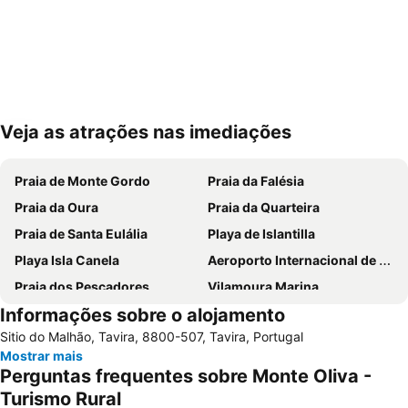
Veja as atrações nas imediações
Ampliar mapa
Praia de Monte Gordo
Praia da Falésia
Praia da Oura
Praia da Quarteira
Praia de Santa Eulália
Playa de Islantilla
Playa Isla Canela
Aeroporto Internacional de Faro - Gago Coutinho
Praia dos Pescadores
Vilamoura Marina
Informações sobre o alojamento
Praia da Manta Rota
Praia da Ilha da Armona
Sitio do Malhão, Tavira, 8800-507, Tavira, Portugal
Balaia Golf Village
Praia da Ilha de Tavira
Mostrar mais
Praia do Barril
Playas Isla Cristina
Perguntas frequentes sobre Monte Oliva -
Aldeia das Açoteias
Montechoro
Turismo Rural