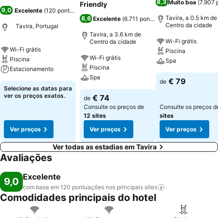
8,3
Muito boa
(
7.907 
Friendly
9,0
Excelente
(
120 pontuações
)
Tavira, a 0.5 km de
8,6
Excelente
(
6.711 pontuações
)
Centro da cidade
Tavira, Portugal
Tavira, a 3.6 km de
Wi-Fi grátis
Centro da cidade
Wi-Fi grátis
Piscina
Wi-Fi grátis
Piscina
Spa
Piscina
Estacionamento
Spa
€ 79
de
Selecione as datas para
ver os preços exatos.
€ 74
de
Consulte os preços de
Consulte os preços 
12 sites
sites
Ver preços
Ver preços
Ver preços
Ver todas as estadias em Tavira
Avaliações
Excelente
9,0
com base em 120 pontuações nos principais
sites
Comodidades principais do hotel