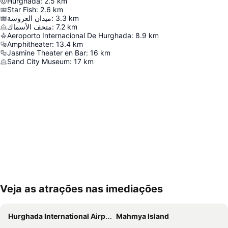
Hurghada
:
2.5
km
Star Fish
:
2.6
km
ميدان العروسة
:
3.3
km
متحف الأسماك
:
7.2
km
Aeroporto Internacional De Hurghada
:
8.9
km
Amphitheater
:
13.4
km
Jasmine Theater en Bar
:
16
km
Sand City Museum
:
17
km
Veja as atrações nas imediações
Ampliar mapa
Hurghada International Airport
Mahmya Island