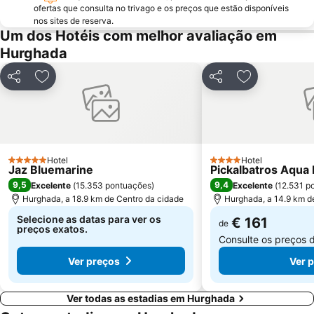
ofertas que consulta no trivago e os preços que estão disponíveis
nos sites de reserva.
Um dos Hotéis com melhor avaliação em
Hurghada
Partilhar
Adicionar aos favoritos
Partilhar
Adicionar aos
Hotel
Hotel
5 Estrelas
4 Estrelas
Jaz Bluemarine
Pickalbatros Aqua 
9,5
9,4
Excelente
(
15.353 pontuações
)
Excelente
(
12.531 p
Hurghada, a 18.9 km de Centro da cidade
Hurghada, a 14.9 km d
Selecione as datas para ver os
€ 161
de
preços exatos.
Consulte os preços 
Ver preços
Ver 
Ver todas as estadias em Hurghada