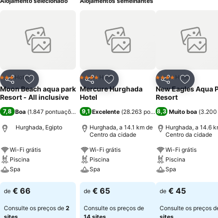
Alojamento selecionado
Alojamentos semelhantes
Hotel
Hotel
Hotel
3 Estrelas
4 Estrelas
4 Estrelas
Partilhar
Adicionar aos favoritos
Partilhar
Adicionar aos favoritos
Partilhar
Adicionar
Moon Beach aqua park
Mercure Hurghada
New Eagles Aqua 
Resort - All inclusive
Hotel
Resort
7,8
9,1
8,3
Boa
(
1.847 pontuações
)
Excelente
(
28.263 pontuações
Muito boa
)
(
3.200
Hurghada, Egipto
Hurghada, a 14.1 km de
Hurghada, a 14.6 k
Centro da cidade
Centro da cidade
Wi-Fi grátis
Wi-Fi grátis
Wi-Fi grátis
Piscina
Piscina
Piscina
Spa
Spa
Spa
Ver preços
Ver preços
Ver preços
€ 66
€ 65
€ 45
de
de
de
Consulte os preços de
2
Consulte os preços de
Consulte os preços 
sites
14 sites
sites