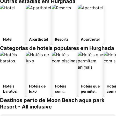
Outras estadias em Hurghada
Hotel
Aparthotel
Resorts
Aparthotel
Categorias de hotéis populares em Hurghada
Hotéis
Hotéis de
Hotéis
Hotéis que
Hoté
baratos
luxo
com
permitem
com 
piscinas
animais
Destinos perto de Moon Beach aqua park
Resort - All inclusive