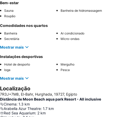
Bem-estar
Sauna
Banheira de hidromassagem
Roupão
Comodidades nos quartos
Banheira
Ar condicionado
Secretária
Micro-ondas
Mostrar mais
Instalações desportivas
Hotel de desporto
Mergulho
Ioga
Pesca
Mostrar mais
Localização
7R3J+7M8, El-Bahr, Hurghada, 19727, Egipto
Distância de Moon Beach aqua park Resort - All inclusive
Cinema
:
1.3
km
Arabella Azur Theatre
:
1.7
km
Red Sea Aquarium
:
2
km