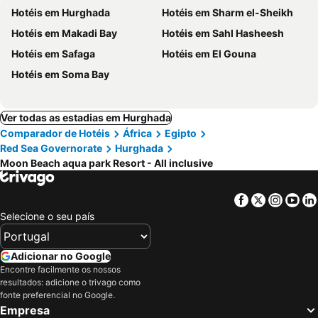
Hotéis em Hurghada
Hotéis em Sharm el-Sheikh
Hotéis em Makadi Bay
Hotéis em Sahl Hasheesh
Hotéis em Safaga
Hotéis em El Gouna
Hotéis em Soma Bay
Ver todas as estadias em Hurghada
Comparador de Hotéis
África
Egipto
Red Sea Governorate
Hurghada
Moon Beach aqua park Resort - All inclusive
Facebook
Twitter
Insta
Yo
Selecione o seu país
Adicionar no Google
Encontre facilmente os nossos
resultados: adicione o trivago como
fonte preferencial no Google.
Empresa