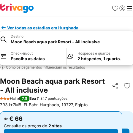
Favoritos
Iniciar
Me
Ver todas as estadias em Hurghada
Destino
Moon Beach aqua park Resort - All inclusive
Check-in/out
Hóspedes e quartos
Escolha as datas
2 hóspedes, 1 quarto.
Como os pagamentos influenciam os resultados
Moon Beach aqua park Resort
- All inclusive
Partilhar
Ad
Hotel
7,8
Boa
(
1.847 pontuações
)
3 Estrelas
7R3J+7M8, El-Bahr, Hurghada, 19727, Egipto
€ 66
€ 66
de
de
Consulte os preços de
2 sites
Consulte os preços de
2 sites