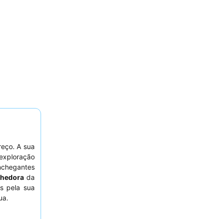
eço. A sua
 exploração
chegantes
lhedora
da
s pela sua
ua.