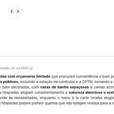
alização: 30 Jul 2026
antes com orçamento limitado
que procuram conveniência e bom pr
s públicos
, incluindo a estação de comboios e a CPTM, tornando a
s e bem decorados, com
casas de banho espaçosas
e camas acon
 Os hóspedes elogiam consistentemente a
natureza atenciosa e aco
ende às necessidades, enquanto o menu à la carte recebe elogio
os hóspedes podem preferir quartos que não estejam virados para a r