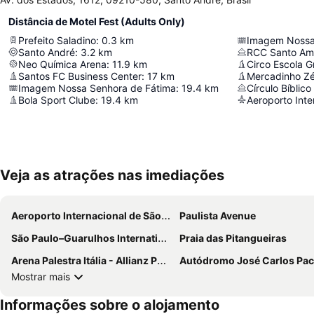
Distância de Motel Fest (Adults Only)
Prefeito Saladino
:
0.3
km
Imagem Nossa
Santo André
:
3.2
km
RCC Santo Am
Neo Química Arena
:
11.9
km
Circo Escola G
Santos FC Business Center
:
17
km
Mercadinho Zé
Imagem Nossa Senhora de Fátima
:
19.4
km
Bola Sport Clube
:
19.4
km
Veja as atrações nas imediações
Aeroporto Internacional de São Paulo - Guarulhos
Paulista Avenue
São Paulo–Guarulhos International Airport
Praia das Pitangueiras
Arena Palestra Itália - Allianz Parque
Autódromo José Carlos Pace-Interl
Mostrar mais
Informações sobre o alojamento