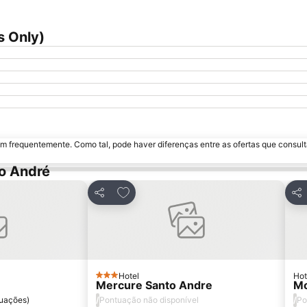
s Only)
m frequentemente. Como tal, pode haver diferenças entre as ofertas que consult
o André
avoritos
Adicionar aos favoritos
Partilhar
Par
Hotel
Hot
3 Estrelas
Mercure Santo Andre
Mo
/
/
uações
)
Pontuação não disponível
Po