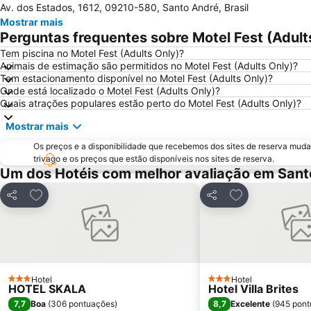
Av. dos Estados, 1612, 09210-580, Santo André, Brasil
Mostrar mais
Perguntas frequentes sobre Motel Fest (Adult
Tem piscina no Motel Fest (Adults Only)?
Animais de estimação são permitidos no Motel Fest (Adults Only)?
Tem estacionamento disponível no Motel Fest (Adults Only)?
Onde está localizado o Motel Fest (Adults Only)?
Quais atrações populares estão perto do Motel Fest (Adults Only)?
Mostrar mais
Os preços e a disponibilidade que recebemos dos sites de reserva muda
trivago e os preços que estão disponíveis nos sites de reserva.
Um dos Hotéis com melhor avaliação em Sant
Adicionar aos favoritos
Adicionar aos f
Partilhar
Partilhar
Hotel
Hotel
3 Estrelas
3 Estrelas
HOTEL SKALA
Hotel Villa Brites
7,7
8,7
Boa
(
306 pontuações
)
Excelente
(
945 pont