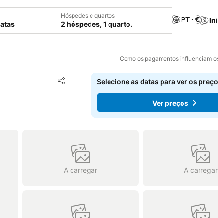
Hóspedes e quartos
PT · €
In
datas
2 hóspedes, 1 quarto.
Como os pagamentos influenciam os
Adicionar aos favoritos
Selecione as datas para ver os preço
Partilhar
Ver preços
A carregar
A carregar