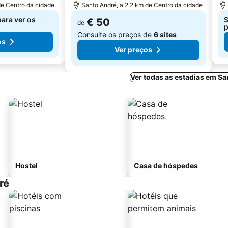
de Centro da cidade
Santo André, a 2.2 km de Centro da cidade
para ver os
S
€ 50
de
p
Consulte os preços de
6 sites
os
Ver preços
Ver todas as estadias em S
Hostel
Casa de hóspedes
ré