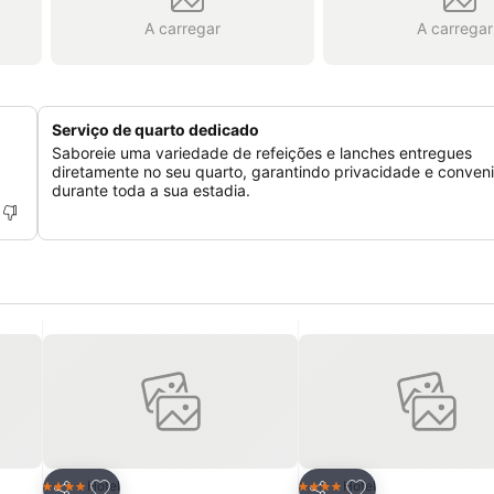
A carregar
A carregar
Serviço de quarto dedicado
Saboreie uma variedade de refeições e lanches entregues
diretamente no seu quarto, garantindo privacidade e conven
durante toda a sua estadia.
itos
Adicionar aos favoritos
Adicionar aos fav
Hotel
Hotel
4 Estrelas
4 Estrelas