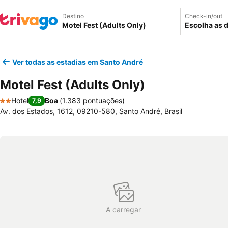
Destino
Check-in/out
Escolha as 
Ver todas as estadias em Santo André
Motel Fest (Adults Only)
Hotel
Boa
(
1.383 pontuações
)
7,9
2 Estrelas
Av. dos Estados, 1612, 09210-580, Santo André, Brasil
A carregar