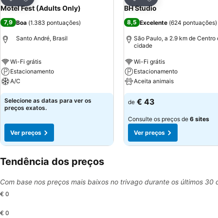
Partilhar
Partilhar
Motel Fest (Adults Only)
BH Studio
7,9
8,5
Boa
(
1.383 pontuações
)
Excelente
(
624 pontuações
)
Santo André, Brasil
São Paulo, a 2.9 km de Centro
cidade
Wi-Fi grátis
Wi-Fi grátis
Estacionamento
Estacionamento
A/C
Aceita animais
Selecione as datas para ver os
€ 43
de
preços exatos.
Consulte os preços de
6 sites
Ver preços
Ver preços
Tendência dos preços
Com base nos preços mais baixos no trivago durante os últimos 30 
€ 0
€ 0