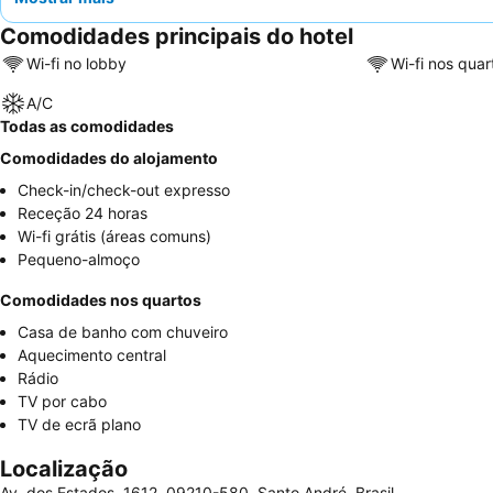
Comodidades principais do hotel
Wi-fi no lobby
Wi-fi nos quar
A/C
Todas as comodidades
Comodidades do alojamento
Check-in/check-out expresso
Receção 24 horas
Wi-fi grátis (áreas comuns)
Pequeno-almoço
Comodidades nos quartos
Casa de banho com chuveiro
Aquecimento central
Rádio
TV por cabo
TV de ecrã plano
Localização
Av. dos Estados, 1612, 09210-580, Santo André, Brasil