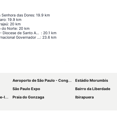
 Senhora das Dores
:
19.9
km
aro
:
19.9
km
rajaú
:
20
km
 do Norte
:
20
km
Círculo Bíblico - Diocese de Santo Amaro
:
20.1
km
Aeroporto Internacional Governador André Franco Montoro
:
23.6
km
Ampliar mapa
Aeroporto de São Paulo - Congonhas
Estádio Morumbis
São Paulo Expo
Bairro da Liberdade
agos
Praia do Gonzaga
Ibirapuera