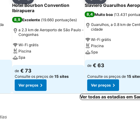
Partilhar
Partilhar
Hotel Bourbon Convention
Slaviero Guarulhos Aerop
Ibirapuera
8,4
Muito boa
(
13.431 pontu
8,9
Excelente
(
19.660 pontuações
)
 da
Guarulhos, a 0.8 km de Cent
cidade
a 2.3 km de Aeroporto de São Paulo -
Congonhas
Wi-Fi grátis
Wi-Fi grátis
Piscina
Piscina
Spa
Spa
€ 63
de
€ 73
de
Consulte os preços de
15 sites
Consulte os preços de
15 site
Ver preços
Ver preços
Ver todas as estadias em S
dias