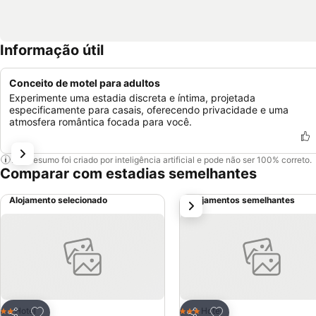
Informação útil
Conceito de motel para adultos
Experimente uma estadia discreta e íntima, projetada
especificamente para casais, oferecendo privacidade e uma
atmosfera romântica focada para você.
Este resumo foi criado por inteligência artificial e pode não ser 100% correto.
Comparar com estadias semelhantes
Alojamento selecionado
Alojamentos semelhantes
próximo
Adicionar aos favoritos
Adicionar aos favor
Hotel
Hotel
2 Estrelas
3 Estrelas