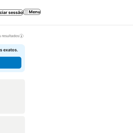
Menu
iciar sessão
 resultados
s exatos.