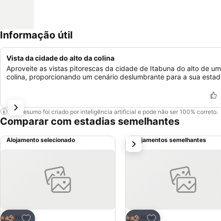
Informação útil
Vista da cidade do alto da colina
Aproveite as vistas pitorescas da cidade de Itabuna do alto de u
colina, proporcionando um cenário deslumbrante para a sua estad
Este resumo foi criado por inteligência artificial e pode não ser 100% correto.
Comparar com estadias semelhantes
Alojamento selecionado
Alojamentos semelhantes
próximo
Adicionar aos favoritos
Adicionar aos favor
Hotel
Hotel
3 Estrelas
3 Estrelas