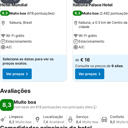
Partilhar
Partilhar
Hotel Mundial
Itabuna Palace Hotel
8,3
8,3
Muito boa
(
618 pontuações
)
Muito boa
(
2.482 pontuaçõe
Itabuna, Brasil
Itabuna, a 0.5 km de Centro da
cidade
Wi-Fi grátis
Wi-Fi grátis
Estacionamento
Estacionamento
A/C
A/C
Ver preços
Ver preços
Selecione as datas para ver os
€ 16
de
preços exatos.
Consulte os preços de
9 sites
Ver preços
Ver preços
Avaliações
Muito boa
8,3
com base em 618 pontuações nos principais
sites
Limpeza
Localização
Serviço
Conforto
8,3
Muito boa
7,4
Aceitável
8,4
Muito boa
8,0
Muito 