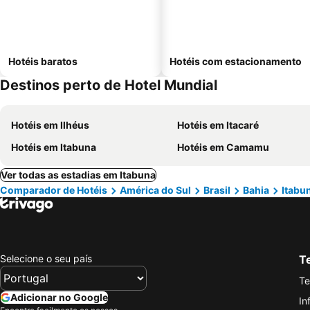
Hotéis baratos
Hotéis com estacionamento
Destinos perto de Hotel Mundial
Hotéis em Ilhéus
Hotéis em Itacaré
Hotéis em Itabuna
Hotéis em Camamu
Ver todas as estadias em Itabuna
Comparador de Hotéis
América do Sul
Brasil
Bahia
Itabu
Selecione o seu país
Te
Te
Adicionar no Google
In