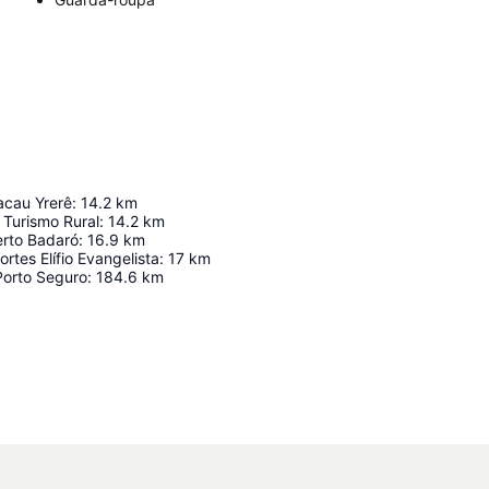
cau Yrerê
:
14.2
km
 Turismo Rural
:
14.2
km
rto Badaró
:
16.9
km
rtes Elífio Evangelista
:
17
km
Porto Seguro
:
184.6
km
Ampliar mapa