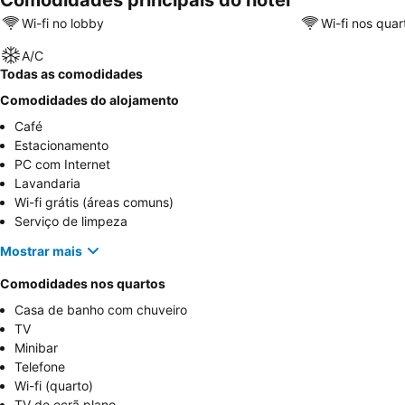
Comodidades principais do hotel
Wi-fi no lobby
Wi-fi nos quar
A/C
Todas as comodidades
Comodidades do alojamento
Café
Estacionamento
PC com Internet
Lavandaria
Wi-fi grátis (áreas comuns)
Serviço de limpeza
Mostrar mais
Comodidades nos quartos
Casa de banho com chuveiro
TV
Minibar
Telefone
Wi-fi (quarto)
TV de ecrã plano