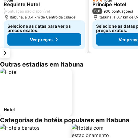
Hotel
Hotel
3 Estrelas
Requinte Hotel
Principe Hotel
/
6,8
Pontuação não disponível
(
900 pontuações
)
Itabuna, a 0.4 km de Centro da cidade
Itabuna, a 0.7 km de C
Selecione as datas para ver os
Selecione as datas 
preços exatos.
preços exatos.
Ver preços
Ver preç
Outras estadias em Itabuna
Hotel
Categorias de hotéis populares em Itabuna