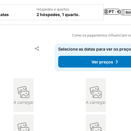
Hóspedes e quartos
PT · €
In
datas
2 hóspedes, 1 quarto.
Como os pagamentos influenciam os
Adicionar aos favoritos
Selecione as datas para ver os preço
Partilhar
Ver preços
A carregar
A carregar