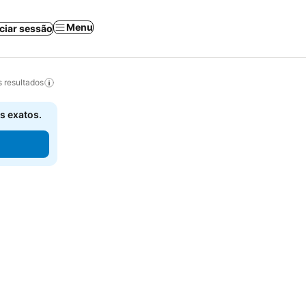
Menu
iciar sessão
 resultados
s exatos.