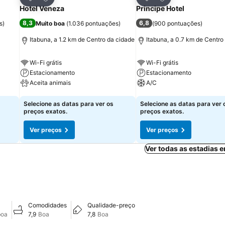
Partilhar
Partilhar
Hotel Veneza
Principe Hotel
8,3
6,8
s
)
Muito boa
(
1.036 pontuações
)
(
900 pontuações
)
Itabuna, a 1.2 km de Centro da cidade
Itabuna, a 0.7 km de Centro
Wi-Fi grátis
Wi-Fi grátis
Estacionamento
Estacionamento
Aceita animais
A/C
Ver preços
Ver preços
Selecione as datas para ver os
Selecione as datas para ver 
preços exatos.
preços exatos.
Ver preços
Ver preços
Ver todas as estadias 
Comodidades
Qualidade-preço
boa
7,9
Boa
7,8
Boa