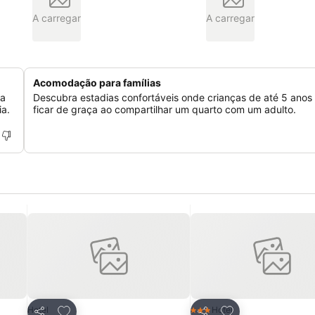
A carregar
A carregar
Acomodação para famílias
ma
Descubra estadias confortáveis onde crianças de até 5 ano
ia.
ficar de graça ao compartilhar um quarto com um adulto.
itos
Adicionar aos favoritos
Adicionar aos fav
Hotel
Hotel
3 Estrelas