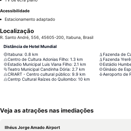
Acessibilidade
Estacionamento adaptado
Localização
R. Santo André, 556, 45605-200, Itabuna, Brasil
Distância de Hotel Mundial
Itabuna
:
0.8
km
Fazenda de Ca
Centro de Cultura Adonias Filho
:
1.3
km
Fazenda Yrerê
Estadio Municipal Luis Viana Filho
:
2.1
km
Estádio Humbe
Teatro Municipal Candinha Dória
:
2.7
km
Ginásio de Espo
CRIART - Centro cultural público
:
9.9
km
Aeroporto de 
Centrp Cultural Raízes do Quilombo
:
10
km
Veja as atrações nas imediações
Ilhéus Jorge Amado Airport