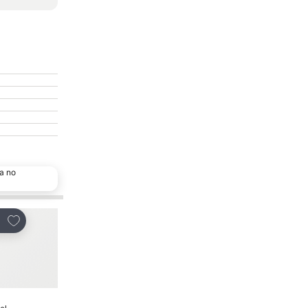
a no
Adicionar aos favoritos
Adicionar aos favor
tilhar
Partilhar