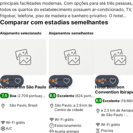
principais facilidades modernas. Com opções para até três pessoas,
todos os quartos do estabelecimento possuem ar-condicionado, TV,
frigobar, telefone, piso de madeira e banheiro privativo. O hotel
Comparar com estadias semelhantes
oferece Wi-Fi gratuito nas áreas comuns e, com pagamento à parte,
convênio com um estacionamento próximo. O bufê de café da
Alojamento selecionado
Alojamentos semelhantes
manhã está incluído na diária. Para as outras refeições, existem
opções próximas como o famoso Bar Brahma e o restaurante
Rinconcito Peruano, ambos a pouco mais de 500 metros dali. O
Nacional Inn São Paulo está localizado a cerca de dez minutos de
caminhada das estações de metrô São Bento e Luz, e também da
Pinacoteca do Estado. Centros comerciais como as ruas 25 de
Março e a Santa Ifigênia estão a menos de um quilômetro.
Hotel
Hotel
Hotel
3 Estrelas
3 Estrelas
4 Estrelas
Partilhar
Adicionar aos favoritos
Partilhar
Adicionar aos favoritos
Partilhar
Adicionar
Nacional Inn São Paulo
BH Studio
Hotel Bourbon
Convention Ibirap
7,5
8,5
Boa
(
2.709 pontuações
)
Excelente
(
624 pontuações
)
8,9
Excelente
(
19.660
São Paulo, Brasil
São Paulo, a 2.9 km de
Centro da cidade
a 2.3 km de Aeropo
de São Paulo -
Congonhas
Wi-Fi grátis
Wi-Fi grátis
Wi-Fi grátis
Estacionamento
A/C
Piscina
Aceita animais