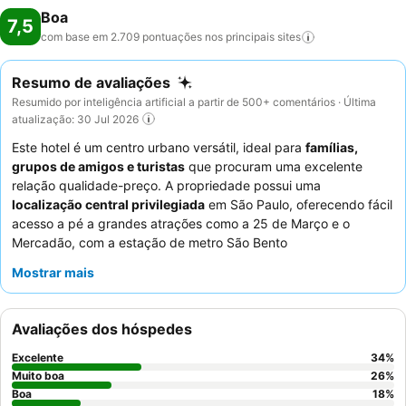
Boa
7,5
com base em 2.709 pontuações nos principais
sites
Resumo de avaliações
Resumido por inteligência artificial a partir de 500+ comentários · Última
atualização: 30 Jul 2026
Este hotel é um centro urbano versátil, ideal para
famílias,
grupos de amigos e turistas
que procuram uma excelente
relação qualidade-preço. A propriedade possui uma
localização central privilegiada
em São Paulo, oferecendo fácil
acesso a pé a grandes atrações como a 25 de Março e o
Mercadão, com a estação de metro São Bento
convenientemente próxima para explorar mais. Os hóspedes
Mostrar mais
elogiam consistentemente o
staff atencioso e simpático
, que
contribui para uma atmosfera acolhedora, e o
excelente e
variado buffet de pequeno-almoço
é um destaque diário. Para
Avaliações dos hóspedes
aqueles que procuram uma experiência mais tranquila,
recomenda-se pedir um quarto virado para o jardim.
Excelente
34
%
Muito boa
26
%
Boa
18
%