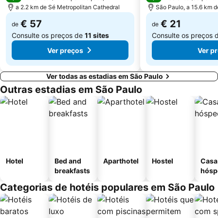
Cubatão
FRANCAL - International Shoes and Accessories Fashion Fair
a 2.2 km de Sé Metropolitan Cathedral
São Paulo, a 15.6 km d
€ 57
€ 21
de
de
Consulte os preços de
11 sites
Consulte os preços 
Ver preços
Ver p
Ver todas as estadias em São Paulo
Outras estadias em São Paulo
Hotel
Bed and
Aparthotel
Hostel
Casa
breakfasts
hósp
Categorias de hotéis populares em São Paulo