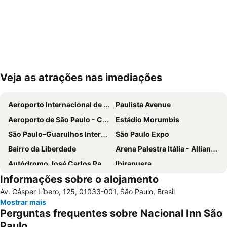
Veja as atrações nas imediações
Ampliar mapa
Aeroporto Internacional de São Paulo - Guarulhos
Paulista Avenue
Aeroporto de São Paulo - Congonhas
Estádio Morumbis
São Paulo–Guarulhos International Airport
São Paulo Expo
Bairro da Liberdade
Arena Palestra Itália - Allianz Parque
Autódromo José Carlos Pace-Interlagos
Ibirapuera
Informações sobre o alojamento
Ibirapuera Park
25 de Março
Av. Cásper Líbero, 125, 01033-001, São Paulo, Brasil
Anhembi Parque
WTC São Paulo
Mostrar mais
Consulado Geral dos Estados Unidos
Estádio do Pacaembu - Estádio Municipal Paulo Machado de Carvalho
Perguntas frequentes sobre Nacional Inn São
JK Iguatemi
Museu de Arte de São Paulo - MASP
Paulo