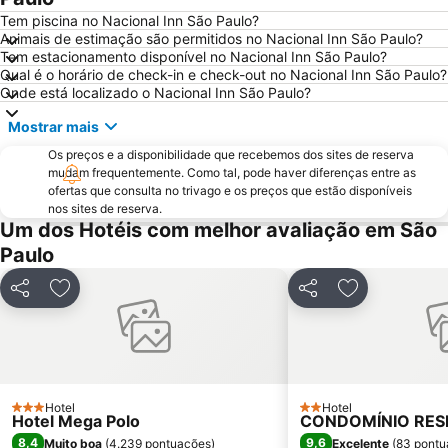
Parque Villa Lobos
Rua Augusta
Tem piscina no Nacional Inn São Paulo?
Animais de estimação são permitidos no Nacional Inn São Paulo?
Center Norte
Centro Cultural São Paulo
Tem estacionamento disponível no Nacional Inn São Paulo?
Qual é o horário de check-in e check-out no Nacional Inn São Paulo?
Largo do Arouche
Shopping Center Iguatemi
Onde está localizado o Nacional Inn São Paulo?
Zoológico de São Paulo
Estação da Luz
Mostrar mais
Arena de São Paulo - Arena Corinthians
Centro Antigo de São Paulo
Os preços e a disponibilidade que recebemos dos sites de reserva
Rebouças Convention Center
São Silvestre International Race
mudam frequentemente. Como tal, pode haver diferenças entre as
ofertas que consulta no trivago e os preços que estão disponíveis
Vale do Anhangabaú
Belenzinho
nos sites de reserva.
Mercado Municipal
Book Biennal of São Paulo
Um dos Hotéis com melhor avaliação em São
Paulo
Jardim Botânico de São Paulo
Centro Histórico Embú das Artes
Formula 1 Brazilian Grand Prix
Sao Paulo Carnaval
Partilhar
Adicionar aos favoritos
Partilhar
Adicionar aos
Museu Paulista da USP
Hair Brasil
Estação Sé
Museu do Futebol
Aquário de São Paulo
Expomusic
Pinacoteca do Estado
Memorial da América Latina
Hotel
Hotel
3 Estrelas
2 Estrelas
Hotel Mega Polo
CONDOMÍNIO RESI
Teatro Abril
Bosque Maia
8,4
9,6
Muito boa
(
4.239 pontuações
)
Excelente
(
83 pontu