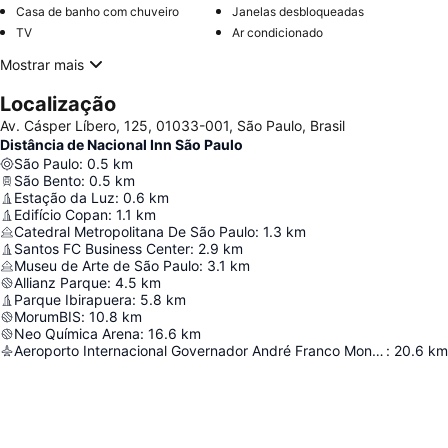
Casa de banho com chuveiro
Janelas desbloqueadas
TV
Ar condicionado
Mostrar mais
Localização
Av. Cásper Líbero, 125, 01033-001, São Paulo, Brasil
Distância de Nacional Inn São Paulo
São Paulo
:
0.5
km
São Bento
:
0.5
km
Estação da Luz
:
0.6
km
Edifício Copan
:
1.1
km
Catedral Metropolitana De São Paulo
:
1.3
km
Santos FC Business Center
:
2.9
km
Museu de Arte de São Paulo
:
3.1
km
Allianz Parque
:
4.5
km
Parque Ibirapuera
:
5.8
km
MorumBIS
:
10.8
km
Neo Química Arena
:
16.6
km
Aeroporto Internacional Governador André Franco Montoro
:
20.6
km