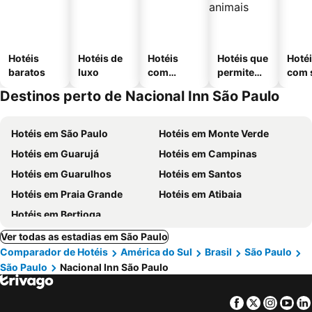
Hotéis
Hotéis de
Hotéis
Hotéis que
Hoté
baratos
luxo
com
permitem
com 
piscinas
animais
Destinos perto de Nacional Inn São Paulo
Hotéis em São Paulo
Hotéis em Monte Verde
Hotéis em Guarujá
Hotéis em Campinas
Hotéis em Guarulhos
Hotéis em Santos
Hotéis em Praia Grande
Hotéis em Atibaia
Hotéis em Bertioga
Ver todas as estadias em São Paulo
Comparador de Hotéis
América do Sul
Brasil
São Paulo
São Paulo
Nacional Inn São Paulo
Facebook
Twitter
Insta
Yo