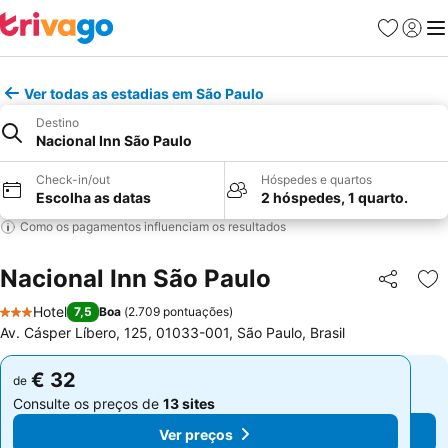
Favoritos
Iniciar
Me
Ver todas as estadias em São Paulo
Destino
Nacional Inn São Paulo
Check-in/out
Hóspedes e quartos
Escolha as datas
2 hóspedes, 1 quarto.
Como os pagamentos influenciam os resultados
Nacional Inn São Paulo
Partilhar
Ad
Hotel
7,5
Boa
(
2.709 pontuações
)
3 Estrelas
Av. Cásper Líbero, 125, 01033-001, São Paulo, Brasil
€ 32
€ 32
de
de
Consulte os preços de
13 sites
Consulte os preços de
13 sites
Ver preços
Ver preços