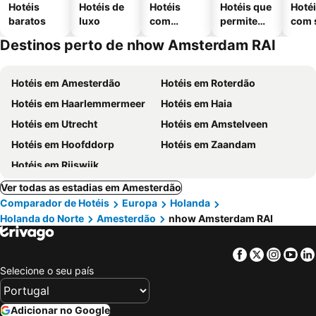
Hotéis
Hotéis de
Hotéis
Hotéis que
Hoté
baratos
luxo
com
permitem
com 
piscinas
animais
Destinos perto de nhow Amsterdam RAI
Hotéis em Amesterdão
Hotéis em Roterdão
Hotéis em Haarlemmermeer
Hotéis em Haia
Hotéis em Utrecht
Hotéis em Amstelveen
Hotéis em Hoofddorp
Hotéis em Zaandam
Hotéis em Rijswijk
Ver todas as estadias em Amesterdão
Comparador de Hotéis
Europa
Holanda
Holanda do Norte
Amesterdão
nhow Amsterdam RAI
Facebook
Twitter
Insta
Yo
Selecione o seu país
Adicionar no Google