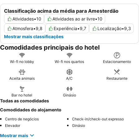
Classificação acima da média para Amesterdão
Atividades
•
10
Atividades ao ar livre
•
10
Atmosfera
•
9,8
Experiência
•
9,7
Localização
•
9,3
Mostrar mais classificações
Comodidades principais do hotel
Wi-fi no lobby
Wi-fi nos quartos
Estacionamento
Aceita animais
A/C
Restaurante
Bar no hotel
Ginásio
Todas as comodidades
Comodidades do alojamento
Centro de negócios
Check-in/check-out expresso
Elevador
Ginásio
Mostrar mais