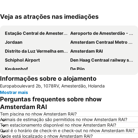
Veja as atrações nas imediações
Ampliar mapa
Estação Central de Amesterdão
Aeroporto de Amesterdão - Schiphol
Jordaan
Amsterdam Centraal Metro Station
Distrito da Luz Vermelha em Amesterdão
Amsterdam RAI
Schiphol Airport
Den Haag Centraal railway station
Keukenhof
De Pijp
Informações sobre o alojamento
Dam
Amsterdam ArenA
Europaboulevard 2b, 1078RV, Amesterdão, Holanda
Ziggo Dome
Anne Frank Museum
Mostrar mais
Utrecht Centraal Station
Sloterdijk
Perguntas frequentes sobre nhow
Leidseplein
Van Gogh Museum
Amsterdam RAI
Oud-Zuid
Jaarbeurs Utrecht
Tem piscina no nhow Amsterdam RAI?
Animais de estimação são permitidos no nhow Amsterdam RAI?
Haven Amsterdam
Stadium Galgenwaard
Tem estacionamento disponível no nhow Amsterdam RAI?
Qual é o horário de check-in e check-out no nhow Amsterdam RAI?
Scheveningen Beach
Cruzeiros Internacionais pelos Canais da Holanda
Onde está localizado o nhow Amsterdam RAI?