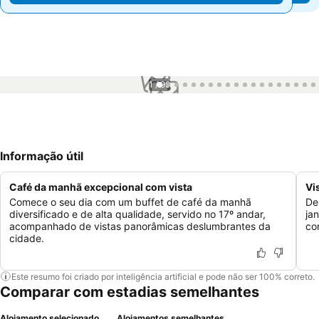
1 / 99
Informação útil
Café da manhã excepcional com vista
Vi
Comece o seu dia com um buffet de café da manhã
De
diversificado e de alta qualidade, servido no 17º andar,
ja
acompanhado de vistas panorâmicas deslumbrantes da
co
cidade.
Este resumo foi criado por inteligência artificial e pode não ser 100% correto.
Comparar com estadias semelhantes
Alojamento selecionado
Alojamentos semelhantes