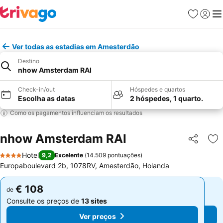
Favoritos
Iniciar
Me
Ver todas as estadias em Amesterdão
Destino
nhow Amsterdam RAI
Check-in/out
Hóspedes e quartos
Escolha as datas
2 hóspedes, 1 quarto.
Como os pagamentos influenciam os resultados
nhow Amsterdam RAI
Partilhar
Ad
Hotel
9,2
Excelente
(
14.509 pontuações
)
4 Estrelas
Europaboulevard 2b, 1078RV, Amesterdão, Holanda
€ 108
€ 108
de
de
Consulte os preços de
13 sites
Consulte os preços de
13 sites
Ver preços
Ver preços