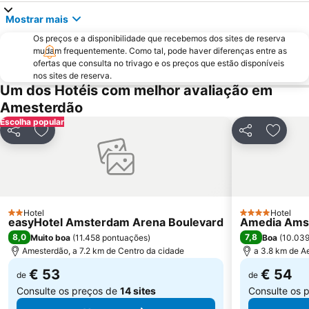
Grachtengordel
Amstel Metro Station
Mostrar mais
Amsterdam Museum
Noord
Os preços e a disponibilidade que recebemos dos sites de reserva
Zandvoort Beach
Oud-West
mudam frequentemente. Como tal, pode haver diferenças entre as
ofertas que consulta no trivago e os preços que estão disponíveis
Oost
Bijlmer ArenA Metro Station
nos sites de reserva.
Zaanse Schans
Vondelpark
Um dos Hotéis com melhor avaliação em
Amesterdão
Mercado das flores
Haarlemmerstraat
Escolha popular
De Wallen - o Bairro da Luz Vermelha
Zuidoost
Partilhar
Adicionar aos favoritos
Partilhar
Adicio
Geuzenveld-Slotermeer
Museu Rijks
Paradiso
AFAS Live
Zuid Metro Station
Heineken Experience
Rembrandtplein
Sloterdijk Metro Station
Hotel
Hotel
2 Estrelas
4 Estrelas
easyHotel Amsterdam Arena Boulevard
Amedia Amst
Madurodam
Hoofddorp center
8,0
7,8
Muito boa
(
11.458 pontuações
)
Boa
(
10.039
Bloemencorso Bollenstreek
Museumplein
Amesterdão, a 7.2 km de Centro da cidade
a 3.8 km de A
€ 53
€ 54
de
de
Consulte os preços de
14 sites
Consulte os 