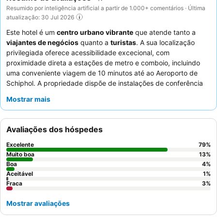
Resumido por inteligência artificial a partir de 1.000+ comentários · Última
atualização: 30 Jul 2026
Este hotel é um
centro urbano vibrante
que atende tanto a
viajantes de negócios
quanto a
turistas
. A sua localização
privilegiada oferece acessibilidade excecional, com
proximidade direta a estações de metro e comboio, incluindo
uma conveniente viagem de 10 minutos até ao Aeroporto de
Schiphol. A propriedade dispõe de instalações de conferência
abrangentes e um
ginásio bem equipado com máquinas
Mostrar mais
modernas
. Os hóspedes elogiam consistentemente a educação
dos funcionários e o
buffet de pequeno-almoço
extenso e
variado, que inclui opções veganas e fruta fresca. Para uma
Avaliações dos hóspedes
experiência única, considere optar por não ter limpeza diária do
quarto em troca de um
voucher de bebida grátis
.
Excelente
79
%
Muito boa
13
%
Boa
4
%
Aceitável
1
%
Fraca
3
%
Mostrar avaliações