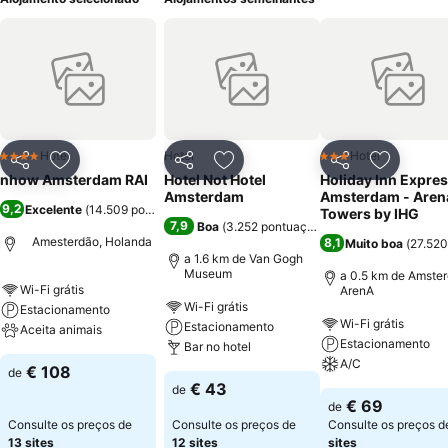
Hotel
Hotel
Hotel
4 Estrelas
3 Estrelas
Partilhar
Adicionar aos favoritos
Partilhar
Adicionar aos favoritos
Partilhar
Adicionar
nhow Amsterdam RAI
Hotel Not Hotel
Holiday Inn Expre
Amsterdam
Amsterdam - Aren
9,2
Excelente
(
14.509 pontuações
)
Towers by IHG
7,9
Boa
(
3.252 pontuações
)
Amesterdão, Holanda
8,1
Muito boa
(
27.520
a 1.6 km de Van Gogh
Museum
a 0.5 km de Amste
Wi-Fi grátis
ArenA
Wi-Fi grátis
Estacionamento
Wi-Fi grátis
Estacionamento
Aceita animais
Estacionamento
Bar no hotel
A/C
€ 108
de
€ 43
de
€ 69
de
Consulte os preços de
Consulte os preços de
Consulte os preços 
13 sites
12 sites
sites