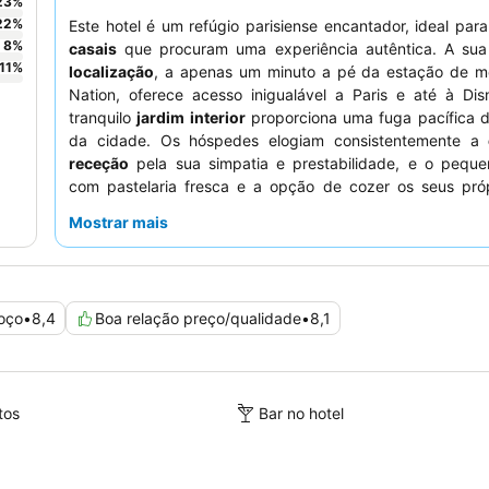
23
%
22
%
Este hotel é um refúgio parisiense encantador, ideal par
8
%
casais
que procuram uma experiência autêntica. A su
11
%
localização
, a apenas um minuto a pé da estação de m
Nation, oferece acesso inigualável a Paris e até à Dis
tranquilo
jardim interior
proporciona uma fuga pacífica d
da cidade. Os hóspedes elogiam consistentemente a
receção
pela sua simpatia e prestabilidade, e o peque
com pastelaria fresca e a opção de cozer os seus próp
recebe ótimas classificações. Para um ambiente verda
Mostrar mais
parisiense, peça um quarto com vista para o tranquilo jardim
oço
•
8,4
Boa relação preço/qualidade
•
8,1
tos
Bar no hotel