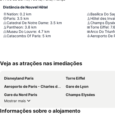
Distância de Nouvel Hôtel
Nation
:
0.2
km
Basílica Do S
Paris
:
3.5
km
Hôtel des Inva
Catedral De Notre Dame
:
3.5
km
Champs Élysé
Pantheon
:
3.8
km
Torre Eiffel
:
7.
Museu Do Louvre
:
4.7
km
Arco Do Triunf
Catacombs Of Paris
:
5
km
Aeroporto De P
Veja as atrações nas imediações
Disneyland Paris
Torre Eiffel
Aeroporto de Paris - Charles de Gaulle
Gare de Lyon
Gare du Nord Paris
Champs Elysées
Mostrar mais
Informações sobre o alojamento