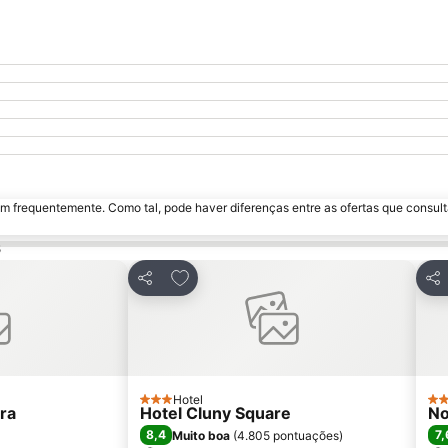
m frequentemente. Como tal, pode haver diferenças entre as ofertas que consult
s
avoritos
Adicionar aos favoritos
Partilhar
Par
Hotel
3 Estrelas
4 E
ra
Hotel Cluny Square
No
8,4
7,
Muito boa
(
4.805 pontuações
)