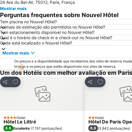
24 Ave du Bel-Air, 75012, Paris, França
Mostrar mais
Perguntas frequentes sobre Nouvel Hôtel
Tem piscina no Nouvel Hôtel?
Animais de estimação são permitidos no Nouvel Hôtel?
Tem estacionamento disponível no Nouvel Hôtel?
Qual é o horário de check-in e check-out no Nouvel Hôtel?
Onde está localizado o Nouvel Hôtel?
Mostrar mais
Os preços e a disponibilidade que recebemos dos sites de reserva muda
trivago e os preços que estão disponíveis nos sites de reserva.
Um dos Hotéis com melhor avaliação em Pari
Adicionar aos favoritos
Adicionar aos f
Partilhar
Partilhar
Hotel
Hotel
4 Estrelas
2 Estrelas
Hôtel Le Littré
Hôtel De Paris Ope
8,6
6,8
Excelente
(
7.767 pontuações
)
(
3.842 pontuações
)