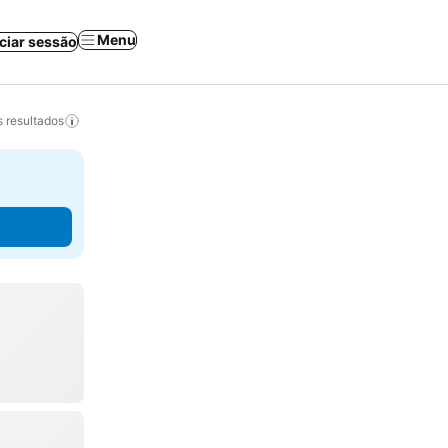
Menu
iciar sessão
 resultados