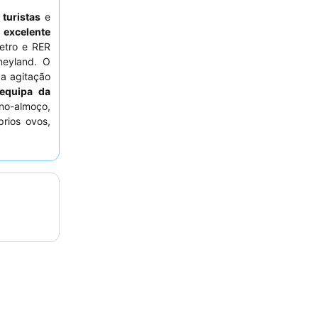
a
turistas
e
a
excelente
etro e RER
neyland. O
a agitação
equipa da
no-almoço,
rios ovos,
deiramente
 interior.