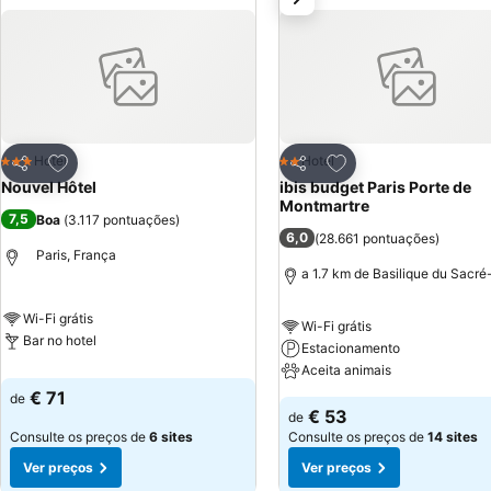
Adicionar aos favoritos
Adicionar aos favor
Hotel
Hotel
3 Estrelas
2 Estrelas
Partilhar
Partilhar
Nouvel Hôtel
ibis budget Paris Porte de
Montmartre
7,5
Boa
(
3.117 pontuações
)
6,0
(
28.661 pontuações
)
Paris, França
a 1.7 km de Basilique du Sacr
Wi-Fi grátis
Wi-Fi grátis
Bar no hotel
Estacionamento
Aceita animais
€ 71
de
€ 53
de
Consulte os preços de
6 sites
Consulte os preços de
14 sites
Ver preços
Ver preços