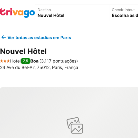
Destino
Check-in/out
Escolha as 
Ver todas as estadias em Paris
Nouvel Hôtel
Hotel
Boa
(
3.117 pontuações
)
7,5
3 Estrelas
24 Ave du Bel-Air, 75012, Paris, França