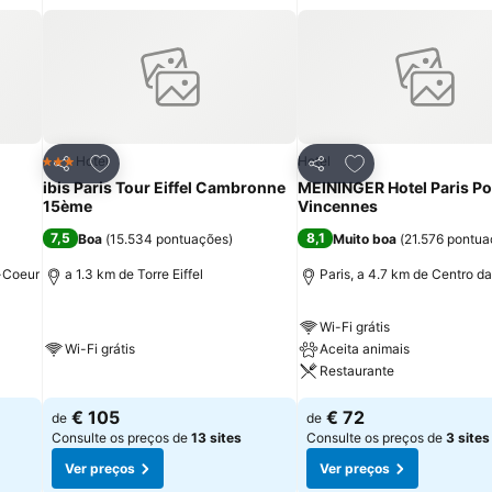
itos
Adicionar aos favoritos
Adicionar aos fav
Hotel
Hotel
3 Estrelas
Partilhar
Partilhar
ibis Paris Tour Eiffel Cambronne
MEININGER Hotel Paris Po
15ème
Vincennes
7,5
8,1
Boa
(
15.534 pontuações
)
Muito boa
(
21.576 pontu
é-Coeur
a 1.3 km de Torre Eiffel
Paris, a 4.7 km de Centro d
Wi-Fi grátis
Wi-Fi grátis
Aceita animais
Restaurante
€ 105
€ 72
de
de
Consulte os preços de
13 sites
Consulte os preços de
3 sites
Ver preços
Ver preços