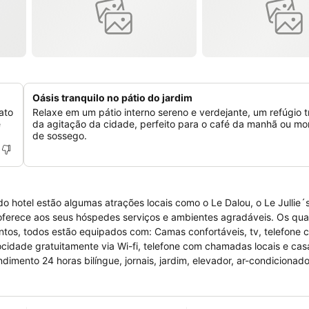
Oásis tranquilo no pátio do jardim
ato
Relaxe em um pátio interno sereno e verdejante, um refúgio t
e
da agitação da cidade, perfeito para o café da manhã ou m
de sossego.
 hotel estão algumas atrações locais como o Le Dalou, o Le Jullie´s
oferece aos seus hóspedes serviços e ambientes agradáveis. Os qua
os, todos estão equipados com: Camas confortáveis, tv, telefone 
elocidade gratuitamente via Wi-fi, telefone com chamadas locais e ca
ento 24 horas bilíngue, jornais, jardim, elevador, ar-condicionado
 e via Wi-fi. O hotel oferece posto de turismo além de serviços de f