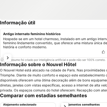
Informação útil
Antigo internato feminino histórico
Hospede-se em um hotel charmoso, instalado em um antigo intern
feminino lindamente convertido, que oferece uma mistura única d
história e conforto moderno.
Este resumo foi criado por inteligência artificial e pode não ser 100% correto.
Informação sobre o Nouvel Hôtel
O Nouvel Hotel está alocado na cidade de Paris. Nas proximidades do
Triomphe. Diante de muito conforto e espaço este estabelecimento 
disponíveis oferecem uma ótima decoração além de bons equipament
diretas, janelas com vistas específicas, acesso a internet de alta v
privada. Os espaços comuns do hotel oferecem: Recepção com atendim
Comparar com estadias semelhantes
aquecimento e acesso a internet de alta velocidade de forma gratuita
Alojamento selecionado
Alojamentos semelhantes
próximo