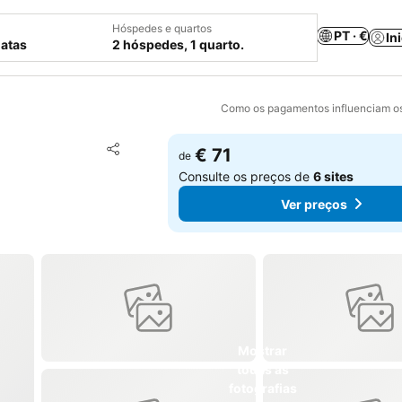
Hóspedes e quartos
PT · €
In
datas
2 hóspedes, 1 quarto.
Como os pagamentos influenciam os
Adicionar aos favoritos
€ 71
de
Partilhar
Consulte os preços de
6 sites
Ver preços