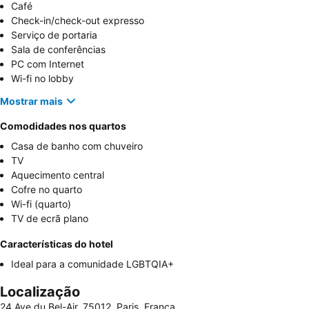
Café
Check-in/check-out expresso
Serviço de portaria
Sala de conferências
PC com Internet
Wi-fi no lobby
Mostrar mais
Comodidades nos quartos
Casa de banho com chuveiro
TV
Aquecimento central
Cofre no quarto
Wi-fi (quarto)
TV de ecrã plano
Características do hotel
Ideal para a comunidade LGBTQIA+
Localização
24 Ave du Bel-Air, 75012, Paris, França