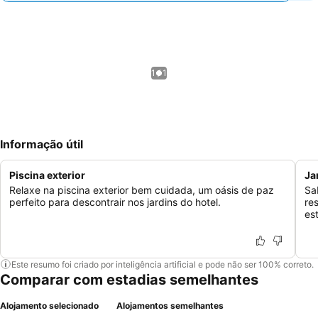
1 / 1
Informação útil
Piscina exterior
Ja
Relaxe na piscina exterior bem cuidada, um oásis de paz
Sa
perfeito para descontrair nos jardins do hotel.
re
es
Este resumo foi criado por inteligência artificial e pode não ser 100% correto.
Comparar com estadias semelhantes
Alojamento selecionado
Alojamentos semelhantes