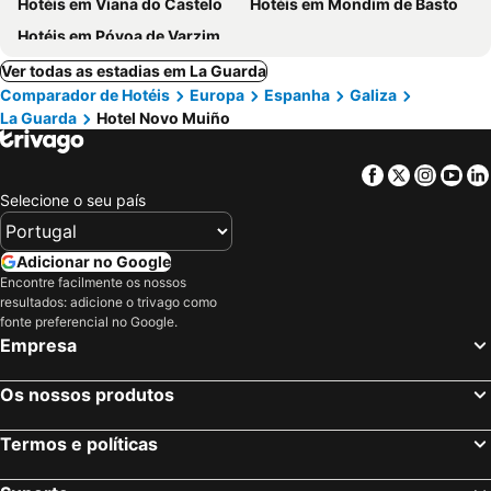
Hotéis em Viana do Castelo
Hotéis em Mondim de Basto
Hotéis em Póvoa de Varzim
Ver todas as estadias em La Guarda
Comparador de Hotéis
Europa
Espanha
Galiza
La Guarda
Hotel Novo Muiño
Facebook
Twitter
Insta
Yo
Selecione o seu país
Adicionar no Google
Encontre facilmente os nossos
resultados: adicione o trivago como
fonte preferencial no Google.
Empresa
Os nossos produtos
Termos e políticas