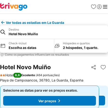
Favoritos
Iniciar
Me
Ver todas as estadias em La Guarda
Destino
Hotel Novo Muiño
Check-in/out
Hóspedes e quartos
Escolha as datas
2 hóspedes, 1 quarto.
Como os pagamentos influenciam os resultados
Hotel Novo Muiño
Partilhar
Ad
Hotel
8,6
Excelente
(
464 pontuações
)
2 Estrelas
Playa de Camposancos, 36780, La Guarda, Espanha
Selecione as datas para ver os preços exatos.
Selecione as datas para ver os preços exatos.
Ver preços
Ver preços