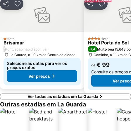
Escolha popular
Fluvial de Adaúfe
do Vao
Partilhar
Adicionar aos favoritos
Partilhar
Adicionar aos
Areal
Estação de Caminhos de Ferro de Viana do Castelo
Aguçadoura Beach
Puerto de Panxón
Praia Fluvial de Ponte da Barca
Praia da Punta
Estación de Tren de Vigo
Plaza de América
Hotel
Hotel
1 Estrelas
4 Estrelas
Brisamar
Hotel Porta do Sol
Castelo de Santiago da Barra
Nerga
/
8,4
Pontuação não disponível
Muito boa
(
5.643 po
Bus Station
Centro Príncipe
La Guarda, a 1.0 km de Centro da cidade
Caminha, a 1.1 km de C
Selecione as datas para ver os
€ 99
de
preços exatos.
Consulte os preços 
Ver preços
Ver preç
Ver todas as estadias em La Guarda
Outras estadias em La Guarda