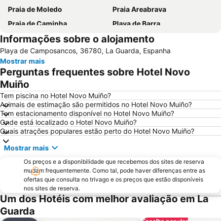
Praia de Moledo
Praia Areabrava
Praia de Caminha
Playa de Barra
Informações sobre o alojamento
Vila Praia de Âncora
do Cabedelo
Playa de Camposancos, 36780, La Guarda, Espanha
Praia Fluvial do Taboão
Vigo-Guixar
Mostrar mais
Praia de Esposende
Paseo Marítimo de Baiona
Perguntas frequentes sobre Hotel Novo
Luz
Estela Beach
Muiño
Da Amorosa
Barrio de Samil
Tem piscina no Hotel Novo Muiño?
Animais de estimação são permitidos no Hotel Novo Muiño?
Recinto Ferial de Vigo
Praia da Foz do Minho
Tem estacionamento disponível no Hotel Novo Muiño?
Onde está localizado o Hotel Novo Muiño?
América
Patos
Quais atrações populares estão perto do Hotel Novo Muiño?
Puerto de Baiona
de Castelo de Neiva
Mostrar mais
Praia Afife
Puerto de Aldán
Os preços e a disponibilidade que recebemos dos sites de reserva
O Tombo do Gato ou da Fonte
Moledo
mudam frequentemente. Como tal, pode haver diferenças entre as
ofertas que consulta no trivago e os preços que estão disponíveis
Posto de Turismo de Valença do Minho
Porto de Vigo
nos sites de reserva.
Praia de Panxón
Suave Mar Beach
Um dos Hotéis com melhor avaliação em La
Guarda
Apúlia Beach
Castelo de Salvaterra