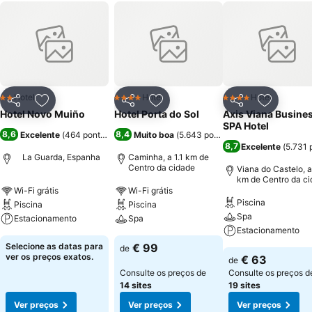
Hotel
Hotel
Hotel
2 Estrelas
4 Estrelas
4 Estrelas
Partilhar
Adicionar aos favoritos
Partilhar
Adicionar aos favoritos
Partilhar
Adicionar
Hotel Novo Muiño
Hotel Porta do Sol
Axis Viana Busine
SPA Hotel
8,6
8,4
Excelente
(
464 pontuações
)
Muito boa
(
5.643 pontuações
)
8,7
Excelente
(
5.731 
La Guarda, Espanha
Caminha, a 1.1 km de
Centro da cidade
Viana do Castelo, a
km de Centro da c
Wi-Fi grátis
Wi-Fi grátis
Piscina
Piscina
Piscina
Spa
Estacionamento
Spa
Estacionamento
Selecione as datas para
€ 99
de
ver os preços exatos.
€ 63
de
Consulte os preços de
Consulte os preços d
14 sites
19 sites
Ver preços
Ver preços
Ver preços