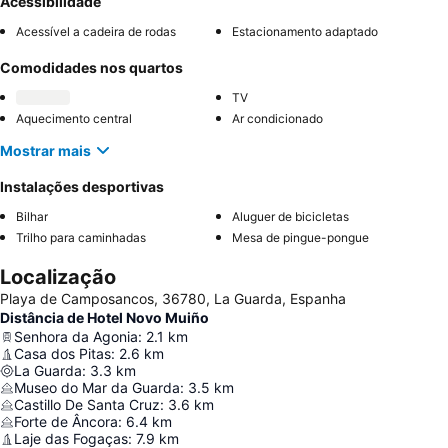
Acessibilidade
Acessível a cadeira de rodas
Estacionamento adaptado
Comodidades nos quartos
TV
Aquecimento central
Ar condicionado
Mostrar mais
Instalações desportivas
Bilhar
Aluguer de bicicletas
Trilho para caminhadas
Mesa de pingue-pongue
Localização
Playa de Camposancos, 36780, La Guarda, Espanha
Distância de Hotel Novo Muiño
Senhora da Agonia
:
2.1
km
Casa dos Pitas
:
2.6
km
La Guarda
:
3.3
km
Museo do Mar da Guarda
:
3.5
km
Castillo De Santa Cruz
:
3.6
km
Forte de Âncora
:
6.4
km
Laje das Fogaças
:
7.9
km