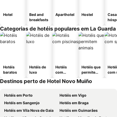
Hotel
Bed and
Aparthotel
Hostel
Casa
breakfasts
hósp
Categorias de hotéis populares em La Guarda
Hotéis
Hotéis de
Hotéis
Hotéis que
Hoté
baratos
luxo
com
permitem
com 
piscinas
animais
Destinos perto de Hotel Novo Muiño
Hotéis em Porto
Hotéis em Vigo
Hotéis em Sangenjo
Hotéis em Braga
Hotéis em Vila Nova de Gaia
Hotéis em Guimarães