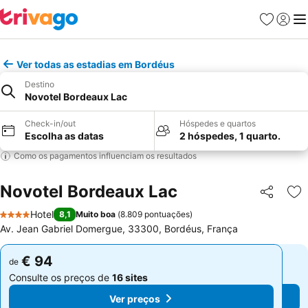
Favoritos
Iniciar
Me
Ver todas as estadias em Bordéus
Destino
Novotel Bordeaux Lac
Check-in/out
Hóspedes e quartos
Escolha as datas
2 hóspedes, 1 quarto.
Como os pagamentos influenciam os resultados
Novotel Bordeaux Lac
Partilhar
Ad
Hotel
8,1
Muito boa
(
8.809 pontuações
)
4 Estrelas
Av. Jean Gabriel Domergue, 33300, Bordéus, França
€ 94
€ 94
de
de
Consulte os preços de
16 sites
Consulte os preços de
16 sites
Ver preços
Ver preços