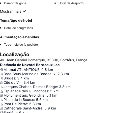
Campo de golfe
Hotel de desporto
Mostrar mais
Tema/tipo de hotel
Hotel de congressos
Alimentação e bebidas
Tudo incluído (a pedido)
Localização
Av. Jean Gabriel Domergue, 33300, Bordéus, França
Distância de Novotel Bordeaux Lac
Matmut ATLANTIQUE
:
0.8
km
Base Sous-Marine de Bordeaux
:
2.3
km
Bruges
:
3.4
km
Cité du Vin
:
3.4
km
Jacques Chaban-Delmas Bridge
:
3.8
km
Esplanade des Quinconces
:
5
km
Monument aux Girondins
:
5.1
km
Place de la Bourse
:
5.5
km
Pont De Pierre
:
5.8
km
Cathédrale Saint-André
:
5.9
km
Bordéus
:
6
km