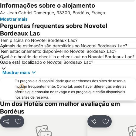
Informações sobre o alojamento
Musée du Vin et du Négoce - Cellier des Chartrons
Parque Floral de Bordeaux-Lac
Av. Jean Gabriel Domergue, 33300, Bordéus, França
Place des Quinconces
Rue Sainte-Catherine
Mostrar mais
Stade Chaban-Delmas
Bois de Bordeaux
Perguntas frequentes sobre Novotel
Bordeaux Maritime
Halle des Chartrons
Bordeaux Lac
Grand Parc - Paul Doumer
CITY TOUR in an open top bus
Tem piscina no Novotel Bordeaux Lac?
Animais de estimação são permitidos no Novotel Bordeaux Lac?
St Michel - Nansouty - St Genès
Tribunal de Grande Instance de Bordeaux
Tem estacionamento disponível no Novotel Bordeaux Lac?
Qual é o horário de check-in e check-out no Novotel Bordeaux Lac?
Basilique Saint-Michel
La Place Saint Michel
Onde está localizado o Novotel Bordeaux Lac?
Zoo de Bordeaux-Pessac
Ópera Nacional de Bordeaux
Mostrar mais
Maison du Vin de Saint-Emilion
Os preços e a disponibilidade que recebemos dos sites de reserva
mudam frequentemente. Como tal, pode haver diferenças entre as
ofertas que consulta no trivago e os preços que estão disponíveis
nos sites de reserva.
Um dos Hotéis com melhor avaliação em
Bordéus
Partilhar
Adicionar aos favoritos
Partilhar
Adicionar aos