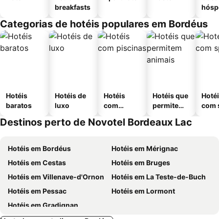
breakfasts
hósp
Categorias de hotéis populares em Bordéus
Hotéis
Hotéis de
Hotéis
Hotéis que
Hoté
baratos
luxo
com
permitem
com 
piscinas
animais
Destinos perto de Novotel Bordeaux Lac
Hotéis em Bordéus
Hotéis em Mérignac
Hotéis em Cestas
Hotéis em Bruges
Hotéis em Villenave-d'Ornon
Hotéis em La Teste-de-Buch
Hotéis em Pessac
Hotéis em Lormont
Hotéis em Gradignan