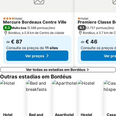
Hotel
Hotel
4 Estrelas
1 Estrelas
Mercure Bordeaux Centre Ville
Premiere Classe B
8,3
6,1
Muito boa
(
5.588 pontuações
)
(
3.757 pontuações
)
Bordéus, a 0.8 km de Centro da cidade
Bordéus, a 5.7 km de C
€ 87
€ 46
de
de
Consulte os preços de
11 sites
Consulte os preços 
Ver preços
Ver pr
Ver todas as estadias em Bordéus
Outras estadias em Bordéus
Hotel
Bed and
Aparthotel
Hostel
Casa