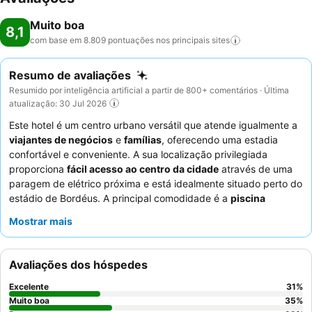
Muito boa
8,1
com base em 8.809 pontuações nos principais
sites
Resumo de avaliações
Resumido por inteligência artificial a partir de 800+ comentários · Última
atualização: 30 Jul 2026
Este hotel é um centro urbano versátil que atende igualmente a
viajantes de negócios
e
famílias
, oferecendo uma estadia
confortável e conveniente. A sua localização privilegiada
proporciona
fácil acesso ao centro da cidade
através de uma
paragem de elétrico próxima e está idealmente situado perto do
estádio de Bordéus. A principal comodidade é a
piscina
exterior
, complementada por várias opções de lazer como
Mostrar mais
petanca e matraquilhos, perfeita para relaxar. Os hóspedes
elogiam consistentemente a
maneira acolhedora da equipa da
receção
e o buffet de pequeno-almoço diversificado e
Avaliações dos hóspedes
abundante. Para uma estadia mais tranquila, considere solicitar
um quarto que não esteja virado para os corredores.
Excelente
31
%
Muito boa
35
%