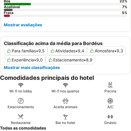
Boa
22
%
Aceitável
7
%
Fraca
5
%
Mostrar avaliações
Classificação acima da média para Bordéus
Para famílias
•
9,5
Atividades
•
9,4
Atmosfera
•
9,3
Experiência
•
9,0
Estacionamento
•
8,9
Mostrar mais classificações
Comodidades principais do hotel
Wi-fi no lobby
Wi-fi nos quartos
Piscina
Estacionamento
Aceita animais
A/C
Restaurante
Bar no hotel
Ginásio
Todas as comodidades