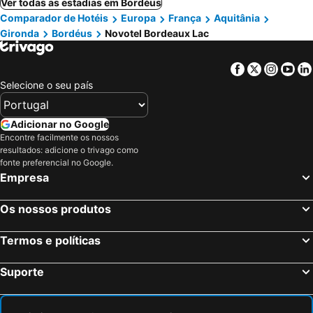
Ver todas as estadias em Bordéus
Comparador de Hotéis
Europa
França
Aquitânia
Gironda
Bordéus
Novotel Bordeaux Lac
Facebook
Twitter
Insta
Yo
Selecione o seu país
Adicionar no Google
Encontre facilmente os nossos
resultados: adicione o trivago como
fonte preferencial no Google.
Empresa
Os nossos produtos
Termos e políticas
Suporte