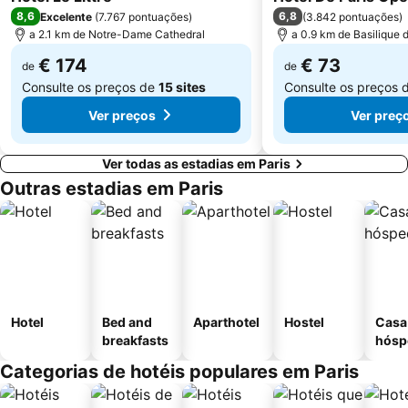
8,6
6,8
Excelente
(
7.767 pontuações
)
(
3.842 pontuações
)
a 2.1 km de Notre-Dame Cathedral
a 0.9 km de Basilique
€ 174
€ 73
de
de
Consulte os preços de
15 sites
Consulte os preços 
Ver preços
Ver preç
Ver todas as estadias em Paris
Outras estadias em Paris
Hotel
Bed and
Aparthotel
Hostel
Casa
breakfasts
hósp
Categorias de hotéis populares em Paris