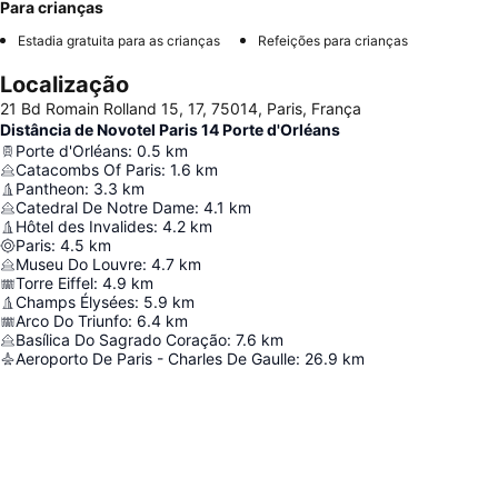
Para crianças
Estadia gratuita para as crianças
Refeições para crianças
Localização
21 Bd Romain Rolland 15, 17, 75014, Paris, França
Distância de Novotel Paris 14 Porte d'Orléans
Porte d'Orléans
:
0.5
km
Catacombs Of Paris
:
1.6
km
Pantheon
:
3.3
km
Catedral De Notre Dame
:
4.1
km
Hôtel des Invalides
:
4.2
km
Paris
:
4.5
km
Museu Do Louvre
:
4.7
km
Torre Eiffel
:
4.9
km
Champs Élysées
:
5.9
km
Arco Do Triunfo
:
6.4
km
Basílica Do Sagrado Coração
:
7.6
km
Aeroporto De Paris - Charles De Gaulle
:
26.9
km