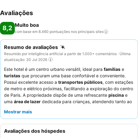
Avaliações
Muito boa
8,2
com base em 8.460 pontuações nos principais
sites
Resumo de avaliações
Resumido por inteligência artificial a partir de 1.000+ comentários · Última
atualização: 30 Jul 2026
Este hotel é um centro urbano versátil, ideal para
famílias
e
turistas
que procuram uma base confortável e conveniente.
Possui excelente acesso a
transportes públicos
, com estações
de metro e elétrico próximas, facilitando a exploração do centro
de Paris. A propriedade dispõe de uma refrescante
piscina
e
uma
área de lazer
dedicada para crianças, atendendo tanto ao
relaxamento quanto à diversão em família. Os hóspedes elogiam
Mostrar mais
consistentemente o
staff caloroso e profissional
e o
buffet de
pequeno-almoço variado e completo
. Para vistas ideais,
considere solicitar um quarto num andar superior, pois muitos
Avaliações dos hóspedes
oferecem vislumbres da Torre Eiffel.