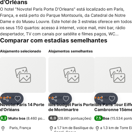
d'Orléans
O hotel "Novotel Paris Porte D'Orleans" está localizado em Paris,
França, e está perto do Parque Montsouris, da Catedral de Notre
Dame e do Museu Louvre. Este hotel de 3 estrelas oferece em todos
os seus 150 quartos: acesso á internet, voice mail, mini bar, rádio
despertador, TV com canais por satélite e filmes pagos, WC
Comparar com estadias semelhantes
privado, secador de cabelo, ar condicionado, telefone, frigorífico,
máquina de café e chá, kit de costura, ferro / tábua de passar, sofá
Alojamento selecionado
Alojamentos semelhantes
cama, berços (disponíveis sob pedido), cofre, janelas com vista
para a cidade e acesso a cadeiras de rodas. Ainda para o conforto
dos hóspedes, é oferecido: ar condicionado e acesso á Internet nas
áreas comuns, recepção 24h, jornais diários, staff multilingue, bar /
lounge, elevador, loja de presentes, estacionamento, garagem, safe
deposit-box, segurança e engraxador. Para a organização de
eventos / reuniões dispõe de: business center, salas para reuniões,
equipamento audiovisual, salas para conferências e serviço de
Hotel
Hotel
Hotel
4 Estrelas
2 Estrelas
3 Estrelas
Partilhar
Adicionar aos favoritos
Partilhar
Adicionar aos favoritos
Partilhar
Adicionar
secretária. Possui um restaurante que serve todas as refeições com
Novotel Paris 14 Porte
ibis budget Paris Porte
ibis Paris Tour Eiff
serviço de quartos disponíveis, e menu especial para crianças. Não
d'Orléans
de Montmartre
Cambronne 15èm
aceita a entrada a animais.
8,2
6,0
7,5
Muito boa
(
8.460 pontuações
)
(
28.661 pontuações
)
Boa
(
15.534 pont
Paris, França
a 1.7 km de Basilique du
a 1.3 km de Torre Ei