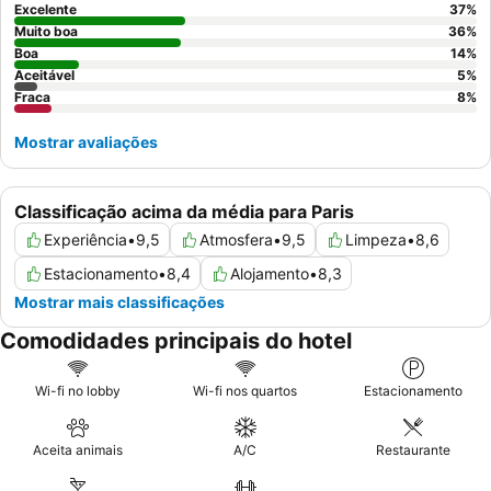
Excelente
37
%
Muito boa
36
%
Boa
14
%
Aceitável
5
%
Fraca
8
%
Mostrar avaliações
Classificação acima da média para Paris
Experiência
•
9,5
Atmosfera
•
9,5
Limpeza
•
8,6
Estacionamento
•
8,4
Alojamento
•
8,3
Mostrar mais classificações
Comodidades principais do hotel
Wi-fi no lobby
Wi-fi nos quartos
Estacionamento
Aceita animais
A/C
Restaurante