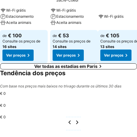
Sacré-Coeur
Wi-Fi grátis
Wi-Fi grátis
Estacionamento
Estacionamento
Wi-Fi grátis
Aceita animais
Aceita animais
€ 100
€ 53
€ 105
de
de
de
Consulte os preços de
Consulte os preços de
Consulte os preços d
16 sites
14 sites
13 sites
Ver preços
Ver preços
Ver preços
Ver todas as estadias em Paris
Tendência dos preços
Com base nos preços mais baixos no trivago durante os últimos 30 dias
€ 0
€ 0
€ 0