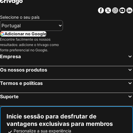
Facebook
Twitter
Insta
Yo
Selecione o seu país
Adicionar no Google
Encontre facilmente os nossos
resultados: adicione o trivago como
fonte preferencial no Google.
Empresa
Os nossos produtos
Termos e políticas
Suporte
Inicie sessão para desfrutar de
vantagens exclusivas para membros
Personalize a sua experiência