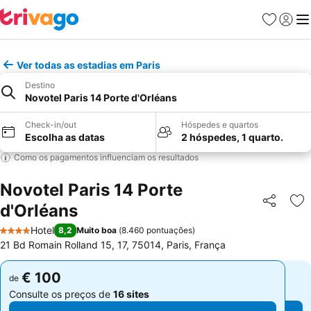
Favoritos
Iniciar
Me
Ver todas as estadias em Paris
Destino
Novotel Paris 14 Porte d'Orléans
Check-in/out
Hóspedes e quartos
Escolha as datas
2 hóspedes, 1 quarto.
Como os pagamentos influenciam os resultados
Novotel Paris 14 Porte
d'Orléans
Partilhar
Ad
Hotel
8,2
Muito boa
(
8.460 pontuações
)
4 Estrelas
21 Bd Romain Rolland 15, 17, 75014, Paris, França
€ 100
€ 100
de
de
Consulte os preços de
16 sites
Consulte os preços de
16 sites