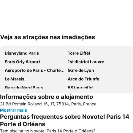
Veja as atrações nas imediações
Ampliar mapa
Disneyland Paris
Torre Eiffel
Paris Orly Airport
1st district Louvre
Aeroporto de Paris - Charles de Gaulle
Gare de Lyon
Le Marais
Arco do Triunfo
Gare du Nord Paris
58 tour eiffel
Informações sobre o alojamento
Champs Elysées
Quartier Latin
21 Bd Romain Rolland 15, 17, 75014, Paris, França
8th district Élysée
9th district Opéra
Mostrar mais
Museu do Louvre
6th district Luxembourg
Perguntas frequentes sobre Novotel Paris 14
Paris Expo Porte de Versailles
5th district Panthéon
Porte d'Orléans
Montparnasse
Stade de France
Tem piscina no Novotel Paris 14 Porte d'Orléans?