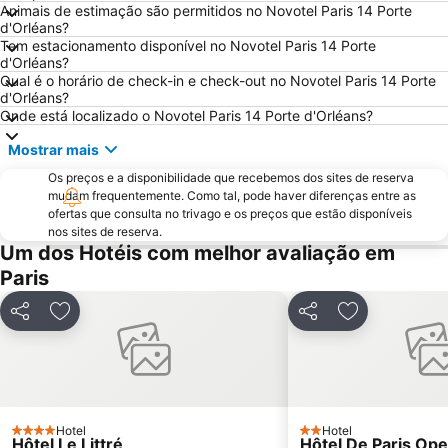
Animais de estimação são permitidos no Novotel Paris 14 Porte
7th district Palais Bourbon
15th district Vaugirard
d'Orléans?
Tem estacionamento disponível no Novotel Paris 14 Porte
Disney Village
3rd district Temple
d'Orléans?
14th district Observatoire
Bercy
Qual é o horário de check-in e check-out no Novotel Paris 14 Porte
d'Orléans?
4th district Hôtel-de-Ville
Colina de Montmartre
Onde está localizado o Novotel Paris 14 Porte d'Orléans?
18th district la Butte-Montmartre
11th district Popincourt
Mostrar mais
Notre-Dame Cathedral
Centre commercial International Val d'Europe
Os preços e a disponibilidade que recebemos dos sites de reserva
2nd district la Bourse
Palais des Congrès de Paris
mudam frequentemente. Como tal, pode haver diferenças entre as
ofertas que consulta no trivago e os preços que estão disponíveis
Palais Garnier Opera National de Paris
La Défense
nos sites de reserva.
Um dos Hotéis com melhor avaliação em
Les Halles
Nation Metro Station
Paris
Galerias Lafayette Paris Haussmann
Jardim de Luxemburgo
St-Germain-des-Prés
10th district Entrepôt
Partilhar
Adicionar aos favoritos
Partilhar
Adicionar aos
16th district Passy
Châtelet Metro Station
Gare de Lyon Metro Station
Montparnasse Train station
12th district Reuilly
Parc des Princes
Moulin Rouge
Gare de Neuilly - Porte Maillot Metro Station
Hotel
Hotel
4 Estrelas
2 Estrelas
Hôtel Le Littré
Hôtel De Paris Ope