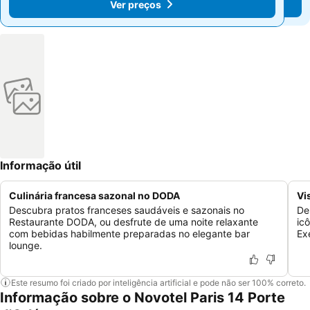
Ver preços
Ver preços
Informação útil
Culinária francesa sazonal no DODA
Vi
Descubra pratos franceses saudáveis e sazonais no
De
Restaurante DODA, ou desfrute de uma noite relaxante
ic
com bebidas habilmente preparadas no elegante bar
Ex
lounge.
Este resumo foi criado por inteligência artificial e pode não ser 100% correto.
Informação sobre o Novotel Paris 14 Porte