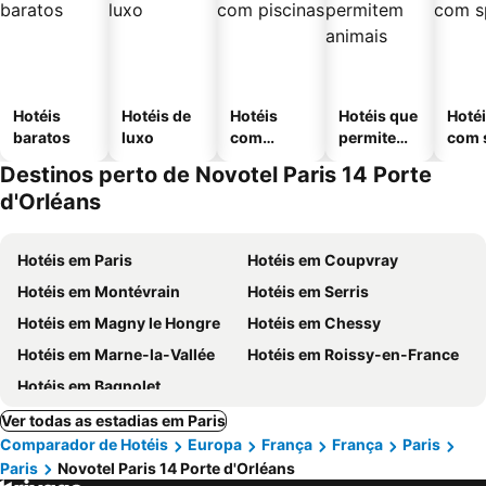
Hotéis
Hotéis de
Hotéis
Hotéis que
Hoté
baratos
luxo
com
permitem
com 
piscinas
animais
Destinos perto de Novotel Paris 14 Porte
d'Orléans
Hotéis em Paris
Hotéis em Coupvray
Hotéis em Montévrain
Hotéis em Serris
Hotéis em Magny le Hongre
Hotéis em Chessy
Hotéis em Marne-la-Vallée
Hotéis em Roissy-en-France
Hotéis em Bagnolet
Ver todas as estadias em Paris
Comparador de Hotéis
Europa
França
França
Paris
Paris
Novotel Paris 14 Porte d'Orléans