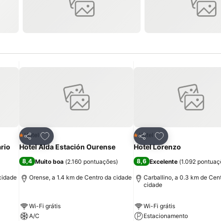
itos
Adicionar aos favoritos
Adicionar aos fav
Hotel
Hotel
1 Estrelas
1 Estrelas
Partilhar
Partilhar
ario
Hotel Alda Estación Ourense
Hotel Lorenzo
8,4
8,6
Muito boa
(
2.160 pontuações
)
Excelente
(
1.092 pontuaç
cidade
Orense, a 1.4 km de Centro da cidade
Carballino, a 0.3 km de Cen
cidade
Wi-Fi grátis
Wi-Fi grátis
A/C
Estacionamento