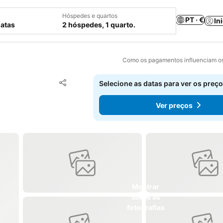
Hóspedes e quartos
PT · €
In
datas
2 hóspedes, 1 quarto.
Como os pagamentos influenciam os
Adicionar aos favoritos
Selecione as datas para ver os preço
Partilhar
Ver preços