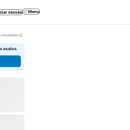
Menu
iciar sessão
 resultados
s exatos.