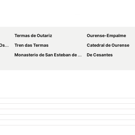
Ampliar mapa
Termas de Outariz
Ourense-Empalme
ira
Tren das Termas
Catedral de Ourense
Monasterio de San Esteban de Ribas do Sil
De Cesantes