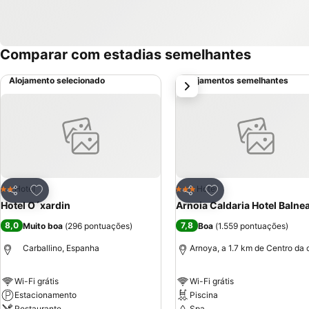
Comparar com estadias semelhantes
Alojamento selecionado
Alojamentos semelhantes
próximo
Adicionar aos favoritos
Adicionar aos favor
Hotel
Hotel
2 Estrelas
3 Estrelas
Partilhar
Partilhar
Hotel O´xardin
Arnoia Caldaria Hotel Balne
8,0
7,8
Muito boa
(
296 pontuações
)
Boa
(
1.559 pontuações
)
Carballino, Espanha
Arnoya, a 1.7 km de Centro da 
Wi-Fi grátis
Wi-Fi grátis
Estacionamento
Piscina
Restaurante
Spa