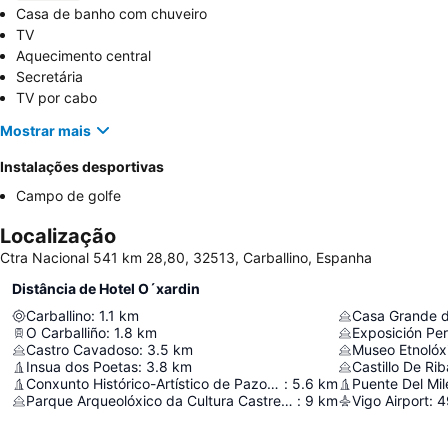
Casa de banho com chuveiro
TV
Aquecimento central
Secretária
TV por cabo
Mostrar mais
Instalações desportivas
Campo de golfe
Localização
Ctra Nacional 541 km 28,80, 32513, Carballino, Espanha
Distância de Hotel O´xardin
Carballino
:
1.1
km
Casa Grande d
O Carballiño
:
1.8
km
Castro Cavadoso
:
3.5
km
Museo Etnolóx
Insua dos Poetas
:
3.8
km
Castillo De Ri
Conxunto Histórico-Artístico de Pazos de Arenteiro
:
5.6
km
Puente Del Mil
Parque Arqueolóxico da Cultura Castrexa Lansbrica
:
9
km
Vigo Airport
:
4