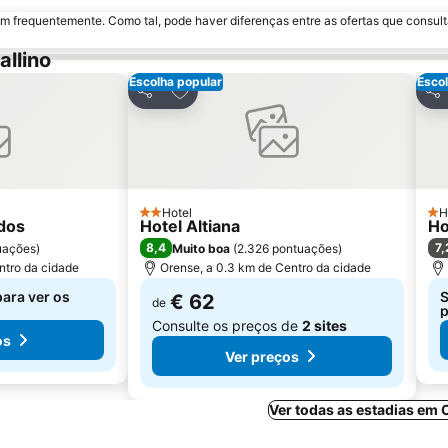
m frequentemente. Como tal, pode haver diferenças entre as ofertas que consult
llino
Escolha popular
Escol
avoritos
Adicionar aos favoritos
Partilhar
Par
Hotel
H
2 Estrelas
1 E
idos
Hotel Altiana
Ho
8,4
7,
uações
)
Muito boa
(
2.326 pontuações
)
ntro da cidade
Orense, a 0.3 km de Centro da cidade
para ver os
S
€ 62
de
p
Consulte os preços de
2 sites
os
Ver preços
Ver todas as estadias em 