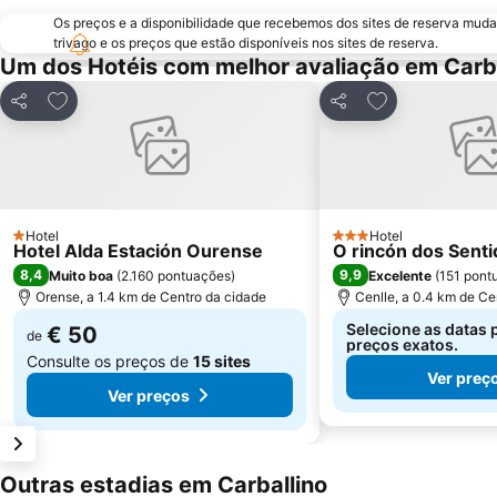
Os preços e a disponibilidade que recebemos dos sites de reserva muda
trivago e os preços que estão disponíveis nos sites de reserva.
Um dos Hotéis com melhor avaliação em Carba
Adicionar aos favoritos
Adicionar aos f
Partilhar
Partilhar
Hotel
Hotel
1 Estrelas
3 Estrelas
Hotel Alda Estación Ourense
O rincón dos Sent
8,4
9,9
Muito boa
(
2.160 pontuações
)
Excelente
(
151 pont
Orense, a 1.4 km de Centro da cidade
Cenlle, a 0.4 km de Ce
Selecione as datas 
€ 50
de
preços exatos.
Consulte os preços de
15 sites
Ver preç
Ver preços
Outras estadias em Carballino