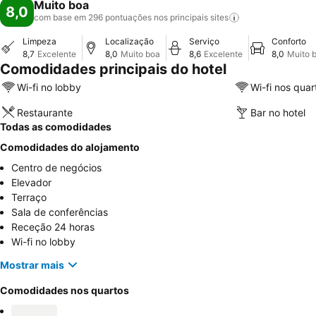
Muito boa
8,0
com base em 296 pontuações nos principais
sites
Limpeza
Localização
Serviço
Conforto
8,7
Excelente
8,0
Muito boa
8,6
Excelente
8,0
Muito 
Comodidades principais do hotel
Wi-fi no lobby
Wi-fi nos quar
Restaurante
Bar no hotel
Todas as comodidades
Comodidades do alojamento
Centro de negócios
Elevador
Terraço
Sala de conferências
Receção 24 horas
Wi-fi no lobby
Mostrar mais
Comodidades nos quartos