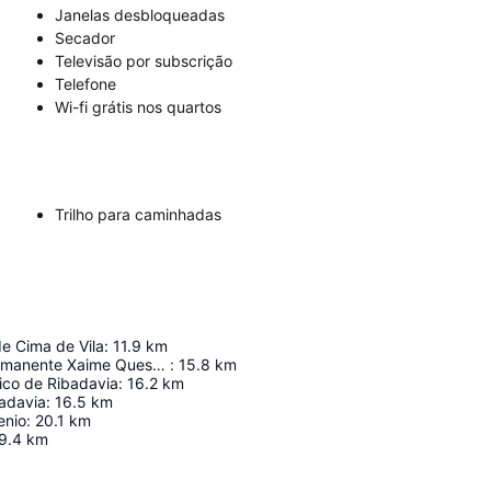
Janelas desbloqueadas
Secador
Televisão por subscrição
Telefone
Wi-fi grátis nos quartos
Trilho para caminhadas
e Cima de Vila
:
11.9
km
Exposición Permanente Xaime Quessada
:
15.8
km
ico de Ribadavia
:
16.2
km
badavia
:
16.5
km
enio
:
20.1
km
9.4
km