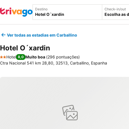
Destino
Check-in/out
Escolha as 
Ver todas as estadias em Carballino
Hotel O´xardin
Hotel
Muito boa
(
296 pontuações
)
8,0
2 Estrelas
Ctra Nacional 541 km 28,80, 32513, Carballino, Espanha