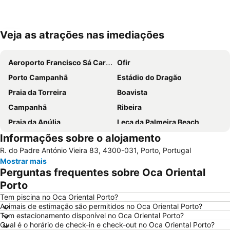
Veja as atrações nas imediações
Ampliar mapa
Aeroporto Francisco Sá Carneiro
Ofir
Porto Campanhã
Estádio do Dragão
Praia da Torreira
Boavista
Campanhã
Ribeira
Praia da Apúlia
Leça da Palmeira Beach
Informações sobre o alojamento
Parque aquático de Amarante
Pavilhão Multiusos Gondomar
R. do Padre António Vieira 83, 4300-031, Porto, Portugal
Praia do Furadouro
Cais de Gaia
Mostrar mais
Magikland
Pavilhão Rosa Mota
Perguntas frequentes sobre Oca Oriental
Norteshopping
Rua Santa Catarina
Porto
Baixa
Centro Histórico do Porto
Tem piscina no Oca Oriental Porto?
Animais de estimação são permitidos no Oca Oriental Porto?
Casa da Música
Parque & Zoo Santo Inácio
Tem estacionamento disponível no Oca Oriental Porto?
Qual é o horário de check-in e check-out no Oca Oriental Porto?
Estação São Bento
Aver-o-Mar Beach