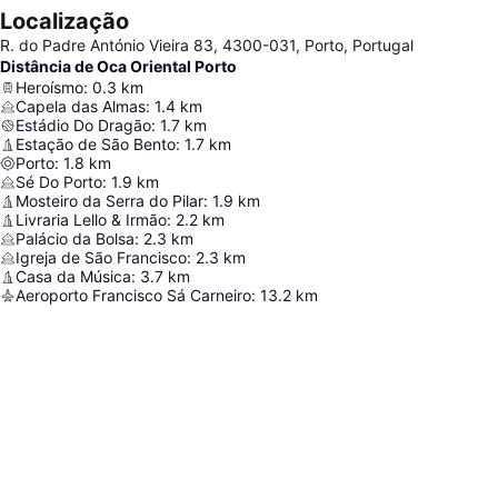
Localização
R. do Padre António Vieira 83, 4300-031, Porto, Portugal
Distância de Oca Oriental Porto
Heroísmo
:
0.3
km
Capela das Almas
:
1.4
km
Estádio Do Dragão
:
1.7
km
Estação de São Bento
:
1.7
km
Porto
:
1.8
km
Sé Do Porto
:
1.9
km
Mosteiro da Serra do Pilar
:
1.9
km
Livraria Lello & Irmão
:
2.2
km
Palácio da Bolsa
:
2.3
km
Igreja de São Francisco
:
2.3
km
Casa da Música
:
3.7
km
Aeroporto Francisco Sá Carneiro
:
13.2
km