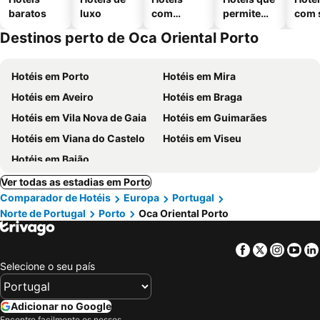
baratos
luxo
com
permitem
com 
piscinas
animais
Destinos perto de Oca Oriental Porto
Hotéis em Porto
Hotéis em Mira
Hotéis em Aveiro
Hotéis em Braga
Hotéis em Vila Nova de Gaia
Hotéis em Guimarães
Hotéis em Viana do Castelo
Hotéis em Viseu
Hotéis em Baião
Ver todas as estadias em Porto
Comparador de Hotéis
Europa
Portugal
Norte de Portugal
Porto
Oca Oriental Porto
Facebook
Twitter
Insta
Yo
Selecione o seu país
Adicionar no Google
Encontre facilmente os nossos