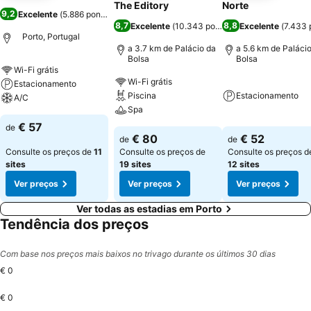
The Editory
Norte
9,2
Excelente
(
5.886 pontuações
)
8,7
8,8
Excelente
(
10.343 pontuações
Excelente
)
(
7.433 
Porto, Portugal
a 3.7 km de Palácio da
a 5.6 km de Paláci
Bolsa
Bolsa
Wi-Fi grátis
Wi-Fi grátis
Estacionamento
Piscina
Estacionamento
A/C
Spa
€ 57
de
€ 80
€ 52
de
de
Consulte os preços de
11
Consulte os preços de
Consulte os preços d
sites
19 sites
12 sites
Ver preços
Ver preços
Ver preços
Ver todas as estadias em Porto
Tendência dos preços
Com base nos preços mais baixos no trivago durante os últimos 30 dias
€ 0
€ 0