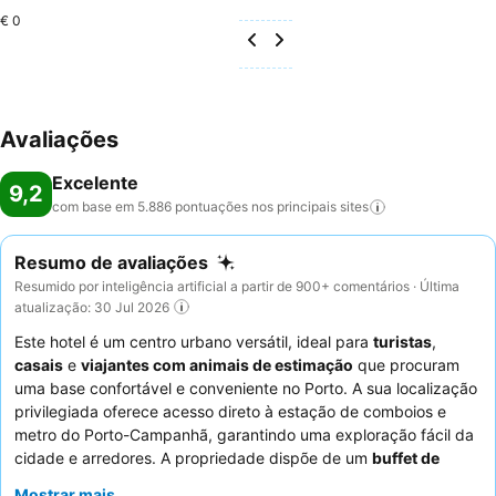
€ 0
Avaliações
Excelente
9,2
com base em 5.886 pontuações nos principais
sites
Resumo de avaliações
Resumido por inteligência artificial a partir de 900+ comentários · Última
atualização: 30 Jul 2026
Este hotel é um centro urbano versátil, ideal para
turistas
,
casais
e
viajantes com animais de estimação
que procuram
uma base confortável e conveniente no Porto. A sua localização
privilegiada oferece acesso direto à estação de comboios e
metro do Porto-Campanhã, garantindo uma exploração fácil da
cidade e arredores. A propriedade dispõe de um
buffet de
pequeno-almoço
muito elogiado, com uma vasta seleção que
Mostrar mais