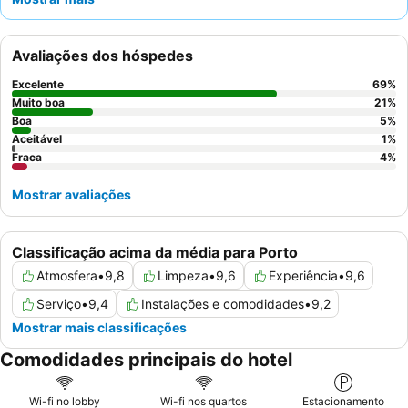
agrada a diversos gostos. Os hóspedes elogiam
consistentemente a simpatia e prestabilidade excecionais do
staff
, o que melhora a experiência geral. Para uma estadia
Avaliações dos hóspedes
verdadeiramente relaxante, considere pedir um quarto com
varanda para desfrutar de vistas agradáveis e uma atmosfera
Excelente
69
%
tranquila.
Muito boa
21
%
Boa
5
%
Aceitável
1
%
Fraca
4
%
Mostrar avaliações
Classificação acima da média para Porto
Atmosfera
•
9,8
Limpeza
•
9,6
Experiência
•
9,6
Serviço
•
9,4
Instalações e comodidades
•
9,2
Mostrar mais classificações
Comodidades principais do hotel
Wi-fi no lobby
Wi-fi nos quartos
Estacionamento