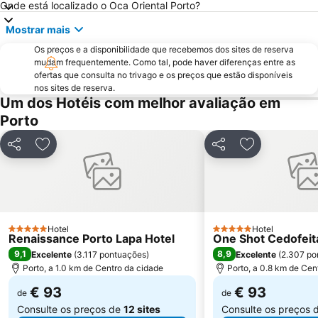
Onde está localizado o Oca Oriental Porto?
Europarque
Matosinhos Beach
Mostrar mais
Praia da Aguda
Parque da Cidade
Os preços e a disponibilidade que recebemos dos sites de reserva
Hotel Solverde Beach
Ponte Dom Luís I
mudam frequentemente. Como tal, pode haver diferenças entre as
ofertas que consulta no trivago e os preços que estão disponíveis
da Póvoa de Varzim
da Madalena
nos sites de reserva.
Edificio da Alfândega
Braga Parque
Um dos Hotéis com melhor avaliação em
Porto
Mercado do Bolhão
Estádio Municipal de Braga - Estádio AXA
Aldeia Rural Preservada de Quintandona
Palacio do Freixo
Partilhar
Adicionar aos favoritos
Partilhar
Adicionar aos
Mindelo Beach
Praia da Cortegaça
Bom Jesus do Monte
Caxinas Beach
Termas Romanas do Alto da Cividade
Estação de Caminhos de Ferro de Braga
Casino de Espinho
Parque do Palácio de Cristal
Hotel
Hotel
5 Estrelas
5 Estrelas
Renaissance Porto Lapa Hotel
One Shot Cedofeit
Arrábida Shopping
Praia de Esposende
9,1
8,9
Excelente
(
3.117 pontuações
)
Excelente
(
2.307 po
Aquático de Fafe
Azurara Beach
Porto, a 1.0 km de Centro da cidade
Porto, a 0.8 km de Cen
€ 93
€ 93
de
de
Consulte os preços de
12 sites
Consulte os preços 