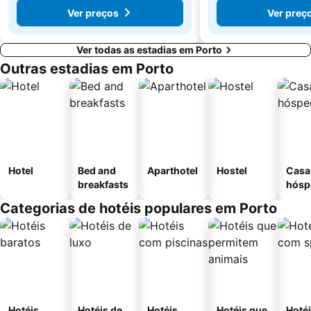
Ver preços
Ver preç
Ver todas as estadias em Porto
Outras estadias em Porto
Hotel
Bed and
Aparthotel
Hostel
Casa
breakfasts
hósp
Categorias de hotéis populares em Porto
Hotéis
Hotéis de
Hotéis
Hotéis que
Hoté