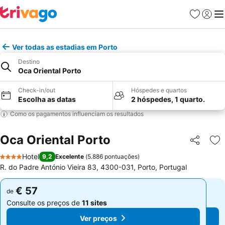
Favoritos
Iniciar
Me
Ver todas as estadias em Porto
Destino
Oca Oriental Porto
Check-in/out
Hóspedes e quartos
Escolha as datas
2 hóspedes, 1 quarto.
Como os pagamentos influenciam os resultados
Oca Oriental Porto
Partilhar
Ad
Hotel
9,2
Excelente
(
5.886 pontuações
)
4 Estrelas
R. do Padre António Vieira 83, 4300-031, Porto, Portugal
€ 57
€ 57
de
de
Consulte os preços de
11 sites
Consulte os preços de
11 sites
Ver preços
Ver preços