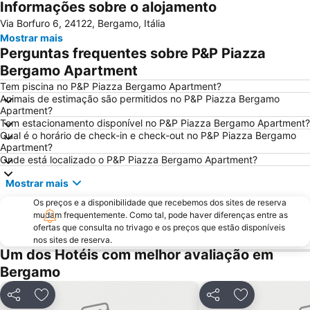
Informações sobre o alojamento
Navigli
Cidade Alta de Bérgamo
Via Borfuro 6, 24122, Bergamo, Itália
Stazione di Bergamo
San Siro
Mostrar mais
Stazione Porta Garibaldi
Lampugnano Metro Station
Perguntas frequentes sobre P&P Piazza
Autodromo Nazionale Monza
Teatro alla Scala
Bergamo Apartment
San Siro Stadio Metro Station
Cadorna – Triennale Metro Station
Tem piscina no P&P Piazza Bergamo Apartment?
Animais de estimação são permitidos no P&P Piazza Bergamo
Porta Romana
Porta Garibaldi
Apartment?
Tem estacionamento disponível no P&P Piazza Bergamo Apartment?
Porta Venezia
Galeria Vittorio Emanuele II
Qual é o horário de check-in e check-out no P&P Piazza Bergamo
Porto Como
FieraMilano
Apartment?
Onde está localizado o P&P Piazza Bergamo Apartment?
Lampugnano
Museo del Duomo di Milano
Mostrar mais
Funicolare di Città Alta
Teatro Sociale Como
Os preços e a disponibilidade que recebemos dos sites de reserva
Boccaleone
Garibaldi Metro Station
mudam frequentemente. Como tal, pode haver diferenças entre as
Teatro dal Verme
Bicocca
ofertas que consulta no trivago e os preços que estão disponíveis
nos sites de reserva.
Via Montenapoleone
San Siro Ippodromo Metro Station
Um dos Hotéis com melhor avaliação em
Stazione Milano Lambrate
Castelo Sforzeco
Bergamo
Porta Genova
Lago d' Iseo
Partilhar
Adicionar aos favoritos
Partilhar
Adicionar aos
Zara Metro Station
Bovisa