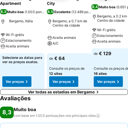
Apartment
City
8,4
Muito boa
(
5.651
8,3
8,5
Muito boa
(
1.003 pontuações
Excelente
)
(
12.489 pontuações
)
Bergamo, a 0.2 km
Centro da cidade
Bergamo, Itália
Bergamo, a 0.7 km de
Centro da cidade
Wi-Fi grátis
Wi-Fi grátis
Estacionamento
Aceita animais
Estacionamento
Aceita animais
A/C
Aceita animais
€ 129
de
Selecione as datas para
€ 64
de
ver os preços exatos.
Consulte os preços de
Consulte os preços d
12 sites
16 sites
Ver preços
Ver preços
Ver preços
Ver todas as estadias em Bergamo
Avaliações
Muito boa
8,3
com base em 1.003 pontuações nos principais
sites