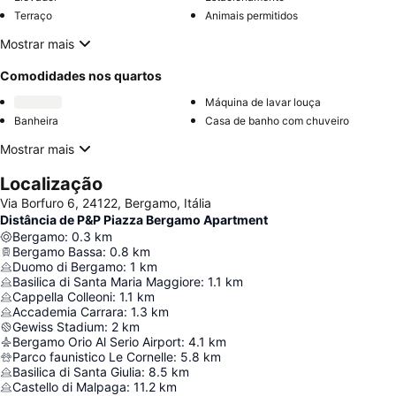
Terraço
Animais permitidos
Mostrar mais
Comodidades nos quartos
Máquina de lavar louça
Banheira
Casa de banho com chuveiro
Mostrar mais
Localização
Via Borfuro 6, 24122, Bergamo, Itália
Distância de P&P Piazza Bergamo Apartment
Bergamo
:
0.3
km
Bergamo Bassa
:
0.8
km
Duomo di Bergamo
:
1
km
Basilica di Santa Maria Maggiore
:
1.1
km
Cappella Colleoni
:
1.1
km
Accademia Carrara
:
1.3
km
Gewiss Stadium
:
2
km
Bergamo Orio Al Serio Airport
:
4.1
km
Parco faunistico Le Cornelle
:
5.8
km
Basilica di Santa Giulia
:
8.5
km
Castello di Malpaga
:
11.2
km