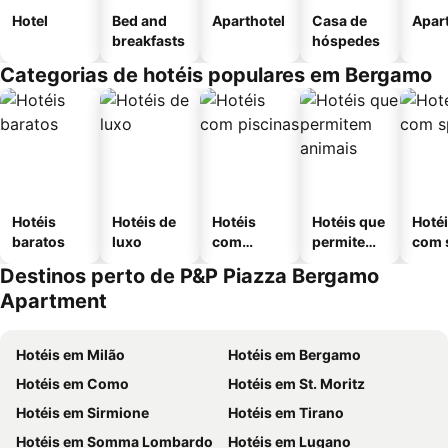
Hotel
Bed and
Aparthotel
Casa de
Apar
breakfasts
hóspedes
Categorias de hotéis populares em Bergamo
Hotéis
Hotéis de
Hotéis
Hotéis que
Hoté
baratos
luxo
com
permitem
com 
piscinas
animais
Destinos perto de P&P Piazza Bergamo
Apartment
Hotéis em Milão
Hotéis em Bergamo
Hotéis em Como
Hotéis em St. Moritz
Hotéis em Sirmione
Hotéis em Tirano
Hotéis em Somma Lombardo
Hotéis em Lugano