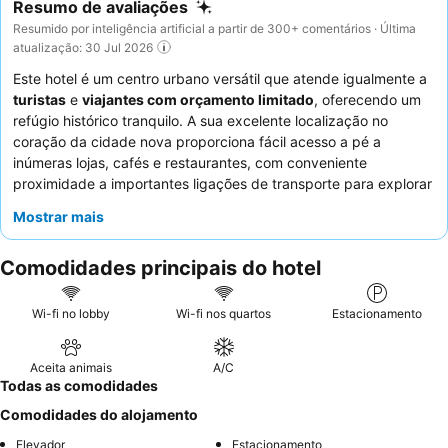
Resumo de avaliações
Resumido por inteligência artificial a partir de 300+ comentários · Última
atualização: 30 Jul 2026
Este hotel é um centro urbano versátil que atende igualmente a
turistas
e
viajantes com orçamento limitado
, oferecendo um
refúgio histórico tranquilo. A sua excelente localização no
coração da cidade nova proporciona fácil acesso a pé a
inúmeras lojas, cafés e restaurantes, com conveniente
proximidade a importantes ligações de transporte para explorar
Bergamo e arredores. A disponibilidade de uma
máquina de
Mostrar mais
lavar roupa
e uma cozinha bem equipada revela-se
particularmente útil para estadias mais longas. Os hóspedes
Comodidades principais do hotel
elogiam consistentemente os proprietários e funcionários
atenciosos e prestativos, e a oferta de chá e café no alojamento
é uma comodidade positiva. Para uma estadia mais tranquila,
Wi-fi no lobby
Wi-fi nos quartos
Estacionamento
escolha um quarto virado para o jardim.
Aceita animais
A/C
Todas as comodidades
Comodidades do alojamento
Elevador
Estacionamento