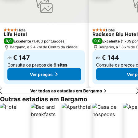
Lido di Bellagio
Lambrate
Città Studi
Porta Venezia Metro Station
Isola
Moscova Metro Station
Hotel
Hotel
4 Estrelas
4 Estrelas
Life Hotel
Radisson Blu Hote
Duomo Metro Station
Abbiategrasso Metro Station
8,9
9,0
Excelente
(
1.403 pontuações
)
Excelente
(
1.709 po
Bergamo, a 2.4 km de Centro da cidade
Bergamo, a 1.8 km de 
€ 147
€ 144
de
de
Consulte os preços de
9 sites
Consulte os preços 
Ver preços
Ver 
Ver todas as estadias em Bergamo
Outras estadias em Bergamo