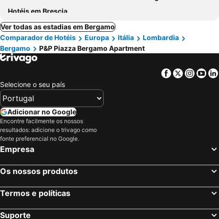
Hotéis em Brescia
Ver todas as estadias em Bergamo
Comparador de Hotéis
Europa
Itália
Lombardia
Bergamo
P&P Piazza Bergamo Apartment
Facebook
Twitter
Insta
Yo
Selecione o seu país
Adicionar no Google
Encontre facilmente os nossos
resultados: adicione o trivago como
fonte preferencial no Google.
Empresa
Os nossos produtos
Termos e políticas
Suporte