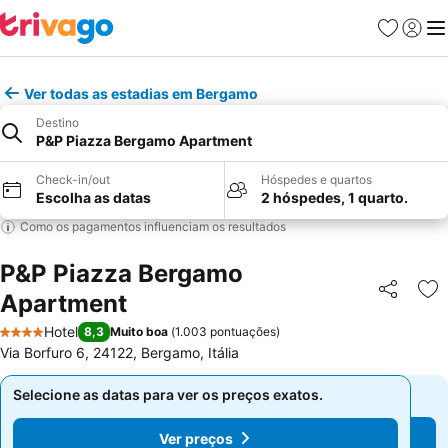
Favoritos
Iniciar
Me
Ver todas as estadias em Bergamo
Destino
P&P Piazza Bergamo Apartment
Check-in/out
Hóspedes e quartos
Escolha as datas
2 hóspedes, 1 quarto.
Como os pagamentos influenciam os resultados
P&P Piazza Bergamo
Apartment
Partilhar
Ad
Hotel
8,3
Muito boa
(
1.003 pontuações
)
4 Estrelas
Via Borfuro 6, 24122, Bergamo, Itália
Selecione as datas para ver os preços exatos.
Selecione as datas para ver os preços exatos.
Ver preços
Ver preços