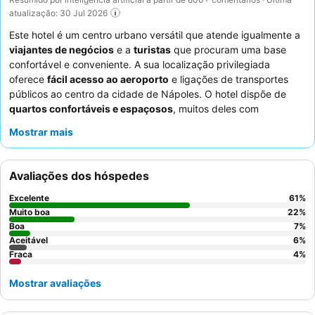
atualização: 30 Jul 2026
Este hotel é um centro urbano versátil que atende igualmente a
viajantes de negócios
e a
turistas
que procuram uma base
confortável e conveniente. A sua localização privilegiada
oferece
fácil acesso ao aeroporto
e ligações de transportes
públicos ao centro da cidade de Nápoles. O hotel dispõe de
quartos confortáveis e espaçosos
, muitos deles com
comodidades modernas e decoração de bom gosto. Os
Mostrar mais
hóspedes elogiam consistentemente o
pessoal e o serviço
excecionais
e o abundante e de alta qualidade
buffet de
pequeno-almoço
. Para uma experiência verdadeiramente
Avaliações dos hóspedes
relaxante, considere reservar um quarto com uma
banheira de
hidromassagem
.
Excelente
61
%
Muito boa
22
%
Boa
7
%
Aceitável
6
%
Fraca
4
%
Mostrar avaliações