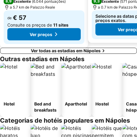
8,9
9,3
Excelente
(
6.044 pontuações
)
Excelente
(
571 pont
Parco Nazionale del Vesuvio
Parco archeologico delle terme di Baia
a 5.7 km de Palazzo Reale
a 0.7 km de Palazzo R
Selecione as datas 
€ 57
de
preços exatos.
Consulte os preços de
11 sites
Ver preç
Ver preços
Ver todas as estadias em Nápoles
Outras estadias em Nápoles
Hotel
Bed and
Aparthotel
Hostel
Casa
breakfasts
hósp
Categorias de hotéis populares em Nápoles