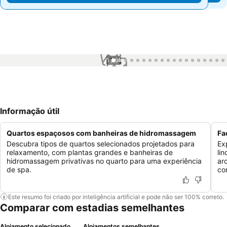
1 / 61
Informação útil
Quartos espaçosos com banheiras de hidromassagem
Fa
Descubra tipos de quartos selecionados projetados para
Ex
relaxamento, com plantas grandes e banheiras de
li
hidromassagem privativas no quarto para uma experiência
ar
de spa.
co
Este resumo foi criado por inteligência artificial e pode não ser 100% correto.
Comparar com estadias semelhantes
Alojamento selecionado
Alojamentos semelhantes