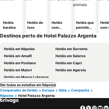
Hotéis
Hotéis de
Hotéis
Hotéis que
Hoté
baratos
luxo
com
permitem
com 
piscinas
animais
Destinos perto de Hotel Palazzo Argenta
Hotéis em Nápoles
Hotéis em Sorrento
Hotéis em Amalfi
Hotéis em Salerno
Hotéis em Positano
Hotéis em Capri
Hotéis em Maiori
Hotéis em Agerola
Hotéis em Massa Lubrense
Ver todas as estadias em Nápoles
Comparador de Hotéis
Europa
Itália
Campanha
Nápoles
Hotel Palazzo Argenta
Facebook
Twitter
Insta
Yo