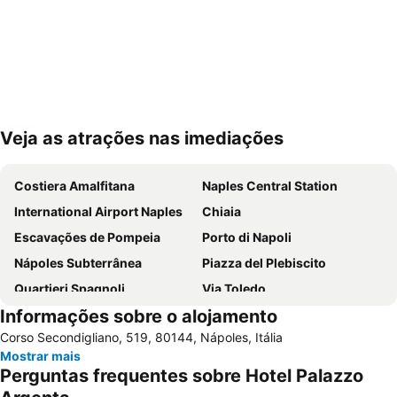
Veja as atrações nas imediações
Ampliar mapa
Costiera Amalfitana
Naples Central Station
International Airport Naples
Chiaia
Escavações de Pompeia
Porto di Napoli
Nápoles Subterrânea
Piazza del Plebiscito
Quartieri Spagnoli
Via Toledo
Informações sobre o alojamento
Porto di Sorrento
Piazza Tasso
Corso Secondigliano, 519, 80144, Nápoles, Itália
Porto di Ischia
Historic Centre of Naples
Mostrar mais
Duomo di Salerno
Vomero
Perguntas frequentes sobre Hotel Palazzo
Spaccanapoli
Passeio de barco na Ilha de Capri