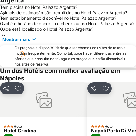
Argenta
Marina Grande
Porto di Amalfi
Tem piscina no Hotel Palazzo Argenta?
Animais de estimação são permitidos no Hotel Palazzo Argenta?
Chiesa del Gesù Nuovo
Porto
Tem estacionamento disponível no Hotel Palazzo Argenta?
Qual é o horário de check-in e check-out no Hotel Palazzo Argenta?
Tam
Stazione di Sorrento
Onde está localizado o Hotel Palazzo Argenta?
Via Chiaia
Spiaggia Grande
Mostrar mais
Porto di Salerno
Museu Arqueológico Nacional
Os preços e a disponibilidade que recebemos dos sites de reserva
Galleria Umberto I
Posillipo
mudam frequentemente. Como tal, pode haver diferenças entre as
ofertas que consulta no trivago e os preços que estão disponíveis
Marina Piccola
Marina Grande
nos sites de reserva.
Miano
Fuorigrotta
Um dos Hotéis com melhor avaliação em
Nápoles
Seiano
Centro storico di Positano
La Piazzetta
Porto Di Salerno
Partilhar
Adicionar aos favoritos
Partilhar
Adicionar aos
Centro storico
Via Tribunali
Marina Corricella
Spiaggia di Fornillo
Nocelle
Spiaggia di Arienzo
Fiordo di Furore
Borgo di Atrani
Hotel
Hotel
3 Estrelas
4 Estrelas
Hotel Cristina
Castel Sant'Elmo
Castel dell'Ovo
Napoli Porta Di Ma