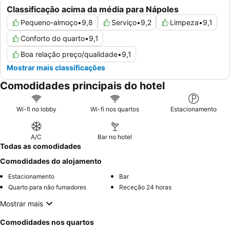
Classificação acima da média para Nápoles
Pequeno-almoço
•
9,8
Serviço
•
9,2
Limpeza
•
9,1
Conforto do quarto
•
9,1
Boa relação preço/qualidade
•
9,1
Mostrar mais classificações
Comodidades principais do hotel
Wi-fi no lobby
Wi-fi nos quartos
Estacionamento
A/C
Bar no hotel
Todas as comodidades
Comodidades do alojamento
Estacionamento
Bar
Quarto para não fumadores
Receção 24 horas
Mostrar mais
Comodidades nos quartos