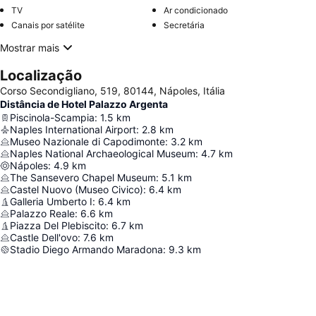
TV
Ar condicionado
Canais por satélite
Secretária
Mostrar mais
Localização
Corso Secondigliano, 519, 80144, Nápoles, Itália
Distância de Hotel Palazzo Argenta
Piscinola-Scampia
:
1.5
km
Naples International Airport
:
2.8
km
Museo Nazionale di Capodimonte
:
3.2
km
Naples National Archaeological Museum
:
4.7
km
Nápoles
:
4.9
km
The Sansevero Chapel Museum
:
5.1
km
Castel Nuovo (Museo Civico)
:
6.4
km
Galleria Umberto I
:
6.4
km
Palazzo Reale
:
6.6
km
Piazza Del Plebiscito
:
6.7
km
Castle Dell'ovo
:
7.6
km
Stadio Diego Armando Maradona
:
9.3
km