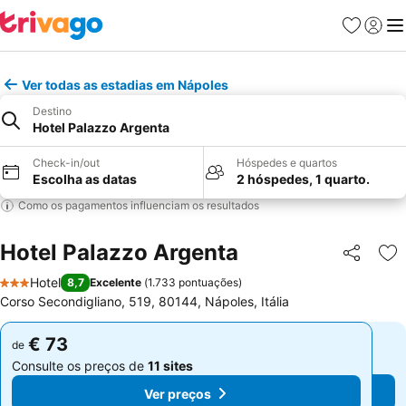
Favoritos
Iniciar
Me
Ver todas as estadias em Nápoles
Destino
Hotel Palazzo Argenta
Check-in/out
Hóspedes e quartos
Escolha as datas
2 hóspedes, 1 quarto.
Como os pagamentos influenciam os resultados
Hotel Palazzo Argenta
Partilhar
Ad
Hotel
8,7
Excelente
(
1.733 pontuações
)
3 Estrelas
Corso Secondigliano, 519, 80144, Nápoles, Itália
€ 73
€ 73
de
de
Consulte os preços de
11 sites
Consulte os preços de
11 sites
Ver preços
Ver preços