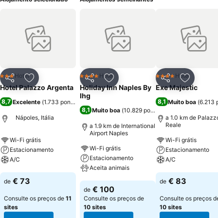
Hotel
Hotel
Hotel
3 Estrelas
4 Estrelas
4 Estrelas
Partilhar
Adicionar aos favoritos
Partilhar
Adicionar aos favoritos
Partilhar
Adicionar
Hotel Palazzo Argenta
Holiday Inn Naples By
Exe Majestic
Ihg
8,7
8,1
Excelente
(
1.733 pontuações
)
Muito boa
(
6.213 
8,1
Muito boa
(
10.829 pontuações
)
Nápoles, Itália
a 1.0 km de Palazz
Reale
a 1.9 km de International
Airport Naples
Wi-Fi grátis
Wi-Fi grátis
Wi-Fi grátis
Estacionamento
Estacionamento
Estacionamento
A/C
A/C
Aceita animais
Ver preços
Ver preços
€ 73
€ 83
de
de
Ver preços
€ 100
de
Consulte os preços de
11
Consulte os preços de
Consulte os preços d
sites
10 sites
10 sites