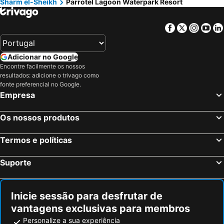
Sharm el-Sheikh
Parrotel Lagoon Waterpark Resort
Facebook
Twitter
Insta
Yo
Adicionar no Google
Encontre facilmente os nossos
resultados: adicione o trivago como
fonte preferencial no Google.
Empresa
Os nossos produtos
Termos e políticas
Suporte
Inicie sessão para desfrutar de
vantagens exclusivas para membros
Personalize a sua experiência