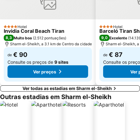
Hotel
Hotel
4 Estrelas
4 Estrelas
Invidia Coral Beach Tiran
Barceló Tiran S
8,3
9,0
Muito boa
(
2.512 pontuações
)
Excelente
(
14.13
Sharm el-Sheikh, a 3.1 km de Centro da cidade
Sharm el-Sheikh, a
€ 90
€ 87
de
de
Consulte os preços de
9 sites
Consulte os preç
Ver preços
Ver 
Ver todas as estadias em Sharm el-Sheikh
Outras estadias em Sharm el-Sheikh