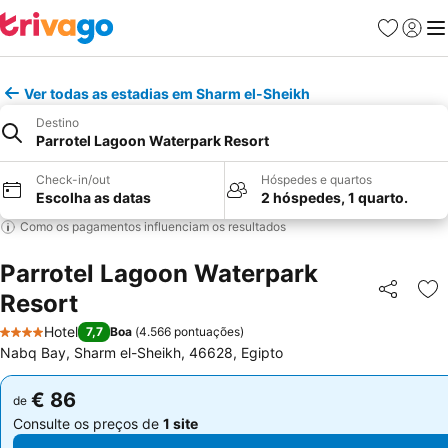
Favoritos
Iniciar
Me
Ver todas as estadias em Sharm el-Sheikh
Destino
Parrotel Lagoon Waterpark Resort
Check-in/out
Hóspedes e quartos
Escolha as datas
2 hóspedes, 1 quarto.
Como os pagamentos influenciam os resultados
Parrotel Lagoon Waterpark
Resort
Partilhar
Ad
Hotel
7,7
Boa
(
4.566 pontuações
)
4 Estrelas
Nabq Bay, Sharm el-Sheikh, 46628, Egipto
€ 86
€ 86
de
de
Consulte os preços de
1 site
Consulte os preços de
1 site