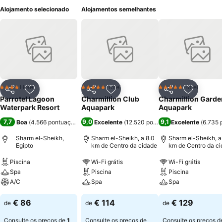
Alojamento selecionado
Alojamentos semelhantes
Hotel
Hotel
Hotel
4 Estrelas
5 Estrelas
5 Estrelas
Partilhar
Adicionar aos favoritos
Partilhar
Adicionar aos favoritos
Partilhar
Adicionar
Parrotel Lagoon
Charmillion Club
Charmillion Garde
Waterpark Resort
Aquapark
Aquapark
7,7
9,0
9,1
Boa
(
4.566 pontuações
)
Excelente
(
12.520 pontuações
Excelente
)
(
6.735 
Sharm el-Sheikh,
Sharm el-Sheikh, a 8.0
Sharm el-Sheikh, a
Egipto
km de Centro da cidade
km de Centro da c
Piscina
Wi-Fi grátis
Wi-Fi grátis
Spa
Piscina
Piscina
A/C
Spa
Spa
€ 86
€ 114
€ 129
de
de
de
Consulte os preços de
1
Consulte os preços de
Consulte os preços d