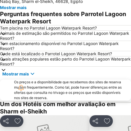
Nabq Bay, Sharm el-Sheikh, 46628, Egipto
Mostrar mais
Perguntas frequentes sobre Parrotel Lagoon
Waterpark Resort
Tem piscina no Parrotel Lagoon Waterpark Resort?
Animais de estimação são permitidos no Parrotel Lagoon Waterpark
Resort?
Tem estacionamento disponível no Parrotel Lagoon Waterpark
Resort?
Onde está localizado o Parrotel Lagoon Waterpark Resort?
Quais atrações populares estão perto do Parrotel Lagoon Waterpark
Resort?
Mostrar mais
Os preços e a disponibilidade que recebemos dos sites de reserva
mudam frequentemente. Como tal, pode haver diferenças entre as
ofertas que consulta no trivago e os preços que estão disponíveis
nos sites de reserva.
Um dos Hotéis com melhor avaliação em
Sharm el-Sheikh
Partilhar
Adicionar aos favoritos
Partilhar
Adicionar 