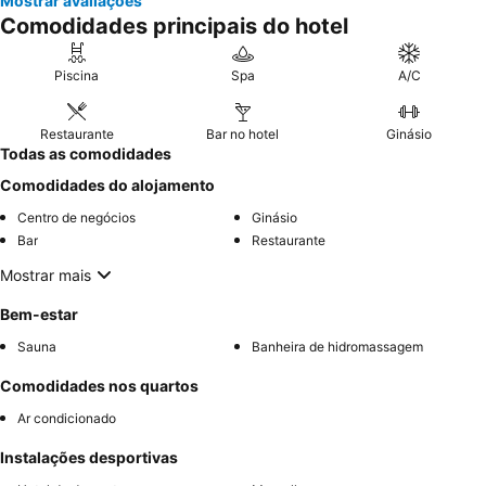
Mostrar avaliações
Comodidades principais do hotel
Piscina
Spa
A/C
Restaurante
Bar no hotel
Ginásio
Todas as comodidades
Comodidades do alojamento
Centro de negócios
Ginásio
Bar
Restaurante
Mostrar mais
Bem-estar
Sauna
Banheira de hidromassagem
Comodidades nos quartos
Ar condicionado
Instalações desportivas