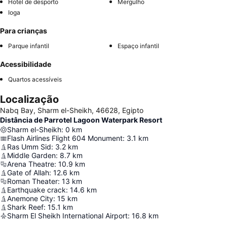
Hotel de desporto
Mergulho
Ioga
Para crianças
Parque infantil
Espaço infantil
Acessibilidade
Quartos acessíveis
Localização
Nabq Bay, Sharm el-Sheikh, 46628, Egipto
Distância de Parrotel Lagoon Waterpark Resort
Sharm el-Sheikh
:
0
km
Flash Airlines Flight 604 Monument
:
3.1
km
Ras Umm Sid
:
3.2
km
Middle Garden
:
8.7
km
Arena Theatre
:
10.9
km
Gate of Allah
:
12.6
km
Roman Theater
:
13
km
Earthquake crack
:
14.6
km
Anemone City
:
15
km
Shark Reef
:
15.1
km
Sharm El Sheikh International Airport
:
16.8
km