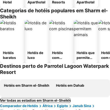
Hotel
Aparthotel
Resorts
Aparthotel
Categorias de hotéis populares em Sharm el-
Sheikh
Hotéis
Hotéis de
Hotéis
Hotéis que
Hoté
baratos
luxo
com
permitem
com 
piscinas
animais
Destinos perto de Parrotel Lagoon Waterpark
Resort
Hotéis em Sharm el-Sheikh
Hotéis em Dahab
Ver todas as estadias em Sharm el-Sheikh
Comparador de Hotéis
África
Egipto
Janub Sina