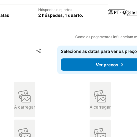
Hóspedes e quartos
PT · €
In
datas
2 hóspedes, 1 quarto.
Como os pagamentos influenciam os
Adicionar aos favoritos
Selecione as datas para ver os preço
Partilhar
Ver preços
A carregar
A carregar