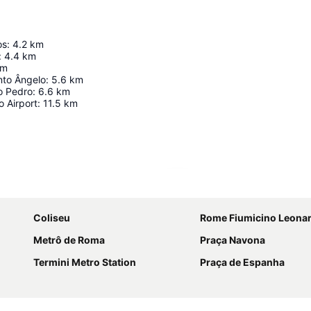
os
:
4.2
km
:
4.4
km
km
nto Ângelo
:
5.6
km
o Pedro
:
6.6
km
 Airport
:
11.5
km
Ampliar mapa
Coliseu
Rome Fiumicino Leonardo da Vinci Interna
Metrô de Roma
Praça Navona
Termini Metro Station
Praça de Espanha