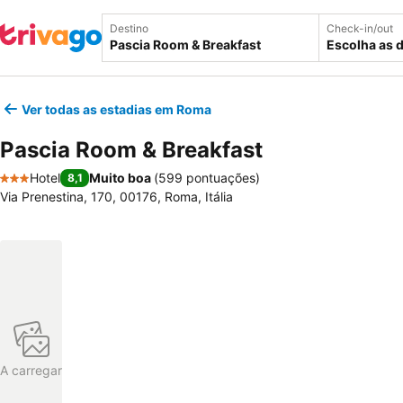
Destino
Check-in/out
Escolha as 
Ver todas as estadias em Roma
Pascia Room & Breakfast
Hotel
Muito boa
(
599 pontuações
)
8,1
3 Estrelas
Via Prenestina, 170, 00176, Roma, Itália
A carregar