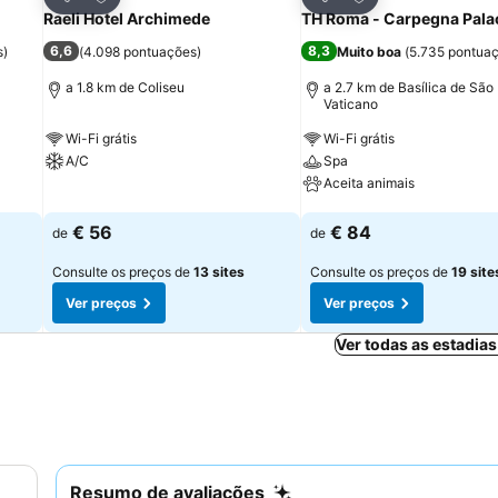
Partilhar
Partilhar
Raeli Hotel Archimede
TH Roma - Carpegna Pala
6,6
8,3
s
)
(
4.098 pontuações
)
Muito boa
(
5.735 pontua
a 1.8 km de Coliseu
a 2.7 km de Basílica de São
Vaticano
Wi-Fi grátis
Wi-Fi grátis
A/C
Spa
Aceita animais
Ver preços
Ver preços
€ 56
€ 84
de
de
Consulte os preços de
13 sites
Consulte os preços de
19 site
Ver preços
Ver preços
Ver todas as estadia
Resumo de avaliações