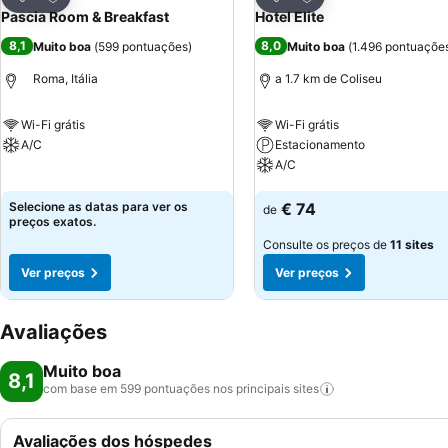
Partilhar
Partilhar
Pascia Room & Breakfast
Hotel Elite
8,1
8,0
Muito boa
(
599 pontuações
)
Muito boa
(
1.496 pontuaçõe
Roma, Itália
a 1.7 km de Coliseu
Wi-Fi grátis
Wi-Fi grátis
A/C
Estacionamento
A/C
Ver preços
Ver preços
Selecione as datas para ver os
€ 74
de
preços exatos.
Consulte os preços de
11 sites
Ver preços
Ver preços
Avaliações
Muito boa
8,1
com base em 599 pontuações nos principais
sites
Avaliações dos hóspedes