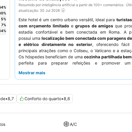
Resumido por inteligência artificial a partir de 100+ comentários · Últ
44
%
atualização: 30 Jul 2026
30
%
5
%
Este hotel é um centro urbano versátil, ideal para
turista
7
%
com orçamento limitado
e
grupos de amigos
que pro
14
%
estadia confortável e bem conectada em Roma. A p
possui uma
localização bem conectada com paragens de
e elétrico diretamente no exterior
, oferecendo fácil
principais atrações como o Coliseu, o Vaticano e a estaç
Os hóspedes beneficiam de uma
cozinha partilhada be
perfeita para preparar refeições e promover um
comunitário. Os
anfitriões atenciosos e prestativo
Mostrar mais
consistentemente elogios pela sua excelente comu
prontidão em ajudar, complementando a convenient
pequeno-almoço. Para uma experiência mais tranquila, o
são aconselhados a solicitar um quarto virado para o lad
ade
•
8,7
Conforto do quarto
•
8,6
estrada movimentada.
tos
A/C