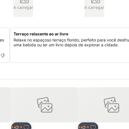
A carregar
A carregar
Terraço relaxante ao ar livre
es
Relaxe no espaçoso terraço florido, perfeito para você desfr
uma bebida ou ler um livro depois de explorar a cidade.
itos
Adicionar aos favoritos
Adicionar aos fav
Hotel
Hotel
4 Estrelas
4 Estrelas