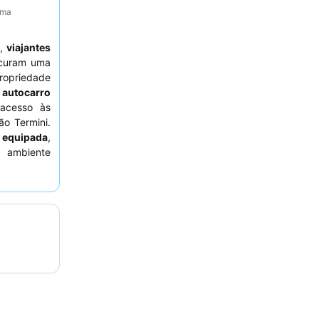
ima
s
,
viajantes
curam uma
ropriedade
 autocarro
 acesso às
ão Termini.
m equipada
,
 ambiente
s
recebem
nicação e
e área de
s hóspedes
o oposto da