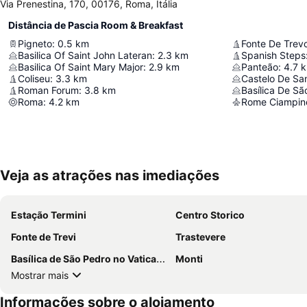
Via Prenestina, 170, 00176, Roma, Itália
Distância de Pascia Room & Breakfast
Pigneto
:
0.5
km
Fonte De Trev
Basilica Of Saint John Lateran
:
2.3
km
Spanish Steps
Basilica Of Saint Mary Major
:
2.9
km
Panteão
:
4.7
Coliseu
:
3.3
km
Castelo De Sa
Roman Forum
:
3.8
km
Basílica De Sã
Roma
:
4.2
km
Rome Ciampino
Veja as atrações nas imediações
Estação Termini
Centro Storico
Fonte de Trevi
Trastevere
Basílica de São Pedro no Vaticano
Monti
Mostrar mais
Informações sobre o alojamento