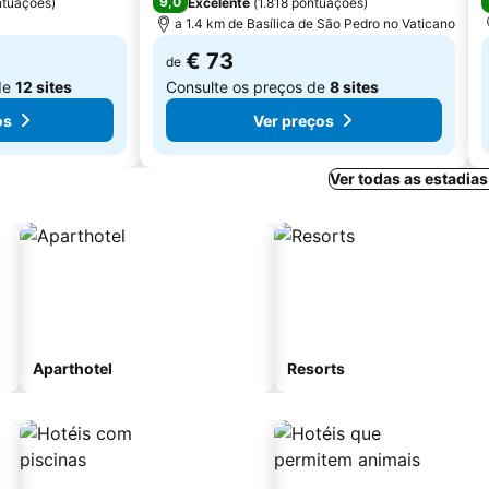
9,0
ntuações
)
Excelente
(
1.818 pontuações
)
a 1.4 km de Basílica de São Pedro no Vaticano
€ 73
de
de
12 sites
Consulte os preços de
8 sites
os
Ver preços
Ver todas as estadia
Aparthotel
Resorts