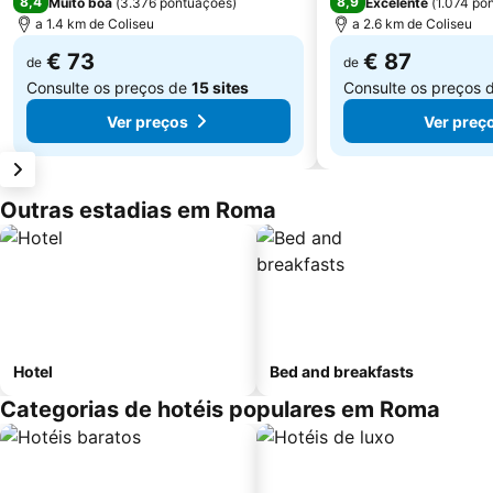
8,4
8,9
Muito boa
(
3.376 pontuações
)
Excelente
(
1.074 po
a 1.4 km de Coliseu
a 2.6 km de Coliseu
€ 73
€ 87
de
de
Consulte os preços de
15 sites
Consulte os preços 
Ver preços
Ver preç
Outras estadias em Roma
Hotel
Bed and breakfasts
Categorias de hotéis populares em Roma