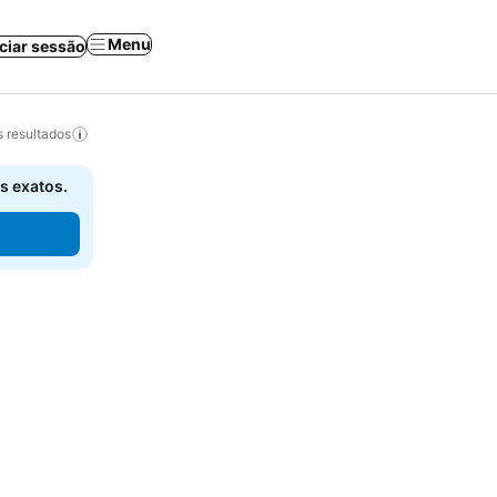
Menu
iciar sessão
 resultados
s exatos.