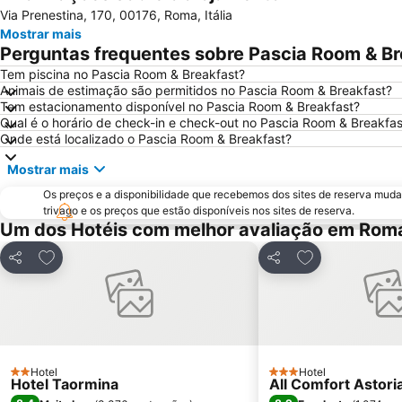
Via Prenestina, 170, 00176, Roma, Itália
Mostrar mais
Perguntas frequentes sobre Pascia Room & Br
Tem piscina no Pascia Room & Breakfast?
Animais de estimação são permitidos no Pascia Room & Breakfast?
Tem estacionamento disponível no Pascia Room & Breakfast?
Qual é o horário de check-in e check-out no Pascia Room & Breakfas
Onde está localizado o Pascia Room & Breakfast?
Mostrar mais
Os preços e a disponibilidade que recebemos dos sites de reserva muda
trivago e os preços que estão disponíveis nos sites de reserva.
Um dos Hotéis com melhor avaliação em Rom
Adicionar aos favoritos
Adicionar aos f
Partilhar
Partilhar
Hotel
Hotel
2 Estrelas
3 Estrelas
Hotel Taormina
All Comfort Astori