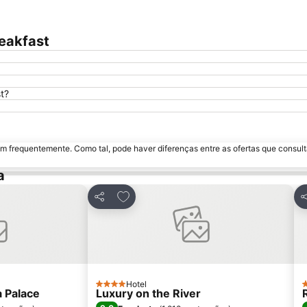
eakfast
t?
m frequentemente. Como tal, pode haver diferenças entre as ofertas que consult
a
avoritos
Adicionar aos favoritos
Partilhar
P
Hotel
4 Estrelas
3
a Palace
Luxury on the River