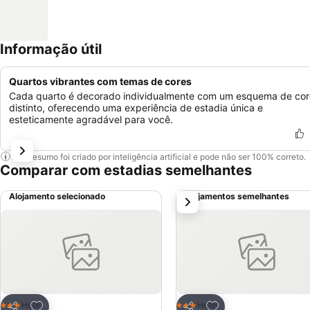
Informação útil
Quartos vibrantes com temas de cores
Cada quarto é decorado individualmente com um esquema de cor
distinto, oferecendo uma experiência de estadia única e
esteticamente agradável para você.
Este resumo foi criado por inteligência artificial e pode não ser 100% correto.
Comparar com estadias semelhantes
Alojamento selecionado
Alojamentos semelhantes
próximo
Adicionar aos favoritos
Adicionar aos favor
Hotel
Hotel
3 Estrelas
3 Estrelas