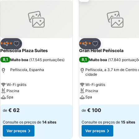
espreguiçadeiras, spa, jacuzzi e sauna.
Adicionar aos favoritos
Adicionar aos favor
Hotel
Hotel
4 Estrelas
4 Estrelas
Partilhar
Partilhar
Peñiscola Plaza Suites
Gran Hotel Peñiscola
8,1
8,1
Muito boa
(
17.545 pontuações
)
Muito boa
(
17.840 pontuaçõ
Peñíscola, Espanha
Peñíscola, a 3.7 km de Centro 
cidade
Wi-Fi grátis
Wi-Fi grátis
Piscina
Piscina
Spa
Spa
€ 62
€ 100
de
de
Consulte os preços de
14 sites
Consulte os preços de
15 sites
Ver preços
Ver preços