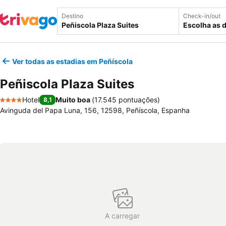
Destino
Check-in/out
Escolha as 
Ver todas as estadias em Peñíscola
Peñiscola Plaza Suites
Hotel
Muito boa
(
17.545 pontuações
)
8,1
4 Estrelas
Avinguda del Papa Luna, 156, 12598, Peñíscola, Espanha
A carregar