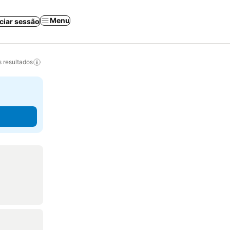
Menu
iciar sessão
 resultados