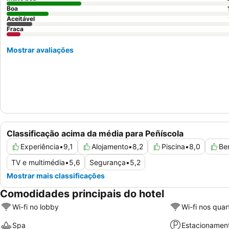
Boa
Aceitável
Fraca
Mostrar avaliações
Classificação acima da média para Peñíscola
Experiência
•
9,1
Alojamento
•
8,2
Piscina
•
8,0
Be
TV e multimédia
•
5,6
Segurança
•
5,2
Mostrar mais classificações
Comodidades principais do hotel
Wi-fi no lobby
Wi-fi nos quar
Spa
Estacionamen