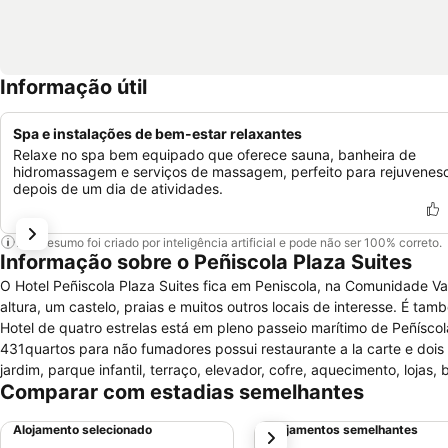
Informação útil
Spa e instalações de bem-estar relaxantes
Relaxe no spa bem equipado que oferece sauna, banheira de
hidromassagem e serviços de massagem, perfeito para rejuvenes
depois de um dia de atividades.
Este resumo foi criado por inteligência artificial e pode não ser 100% correto.
Informação sobre o Peñiscola Plaza Suites
O Hotel Peñiscola Plaza Suites fica em Peniscola, na Comunidade V
altura, um castelo, praias e muitos outros locais de interesse. É t
Hotel de quatro estrelas está em pleno passeio marítimo de Peñísc
431quartos para não fumadores possui restaurante a la carte e doi
jardim, parque infantil, terraço, elevador, cofre, aquecimento, loja
Comparar com estadias semelhantes
bagagem, sala de estar, sala de reuniões, lavandaria, e Receção di
telefone, musica ambiente, televisão, ar condicionado e cofre. Para
Alojamento selecionado
Alojamentos semelhantes
próximo
horas, discoteca, animação infantil, Babysitting, cabeleireiro, médico