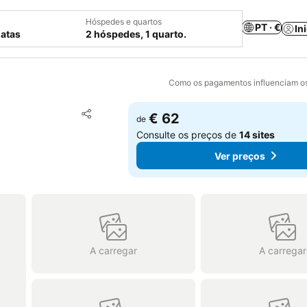
Hóspedes e quartos
PT · €
In
datas
2 hóspedes, 1 quarto.
Como os pagamentos influenciam os
Adicionar aos favoritos
€ 62
de
Partilhar
Consulte os preços de
14 sites
Ver preços
A carregar
A carregar