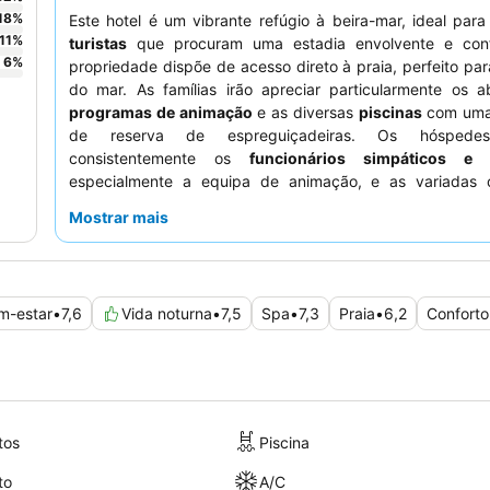
18
%
Este hotel é um vibrante refúgio à beira-mar, ideal par
11
%
turistas
que procuram uma estadia envolvente e conf
6
%
propriedade dispõe de acesso direto à praia, perfeito par
do mar. As famílias irão apreciar particularmente os a
programas de animação
e as diversas
piscinas
com uma
de reserva de espreguiçadeiras. Os hóspedes
consistentemente os
funcionários simpáticos e e
especialmente a equipa de animação, e as variadas
refeições, incluindo excelentes peixes frescos e carnes gr
Mostrar mais
restaurantes temáticos
. Para vistas ideais, considere 
quarto com vista para o mar
para acordar com o som das
m-estar
•
7,6
Vida noturna
•
7,5
Spa
•
7,3
Praia
•
6,2
Conforto
tos
Piscina
to
A/C