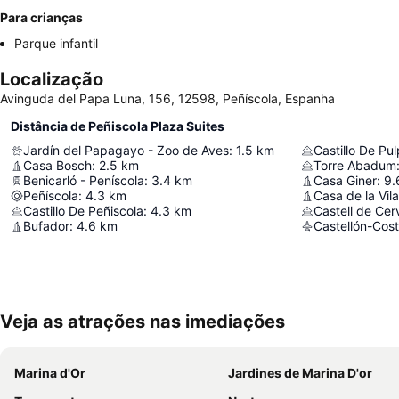
Para crianças
Parque infantil
Localização
Avinguda del Papa Luna, 156, 12598, Peñíscola, Espanha
Distância de Peñiscola Plaza Suites
Jardín del Papagayo - Zoo de Aves
:
1.5
km
Castillo De Pul
Casa Bosch
:
2.5
km
Torre Abadum
Benicarló - Peníscola
:
3.4
km
Casa Giner
:
9.
Peñíscola
:
4.3
km
Casa de la Vila
Castillo De Peñiscola
:
4.3
km
Castell de Cer
Bufador
:
4.6
km
Castellón-Cost
Veja as atrações nas imediações
Marina d'Or
Jardines de Marina D'or