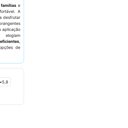
a
famílias
e
ortável. A
a desfrutar
brangentes
 aplicação
 elogiam
ficientes
,
 opções de
elhadas nos
reservar um
 ondas.
•
5,8