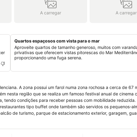
A carregar
A carregar
Quartos espaçosos com vista para o mar
Aproveite quartos de tamanho generoso, muitos com varand
cer
privativas que oferecem vistas pitorescas do Mar Mediterrân
proporcionando uma fuga serena.
alenciana. A zona possui um farol numa zona rochosa a cerca de 67 
ambém nesta região que se realiza um famoso festival anual de cinema
ola, tendo condições para receber pessoas com mobilidade reduzida.
s restaurantes tipo buffet onde também são servidos os pequenos-al
s, balcão de turismo, parque de estacionamento exterior, garagem, gu
sponível 24 horas. Os quartos possuem minibar, casa de banho com s
 contribuir para o bem-estar dos hóspedes existe serviço de quartos 
, parque infantil, piscina interior, piscina exterior com chapéu-de-sol