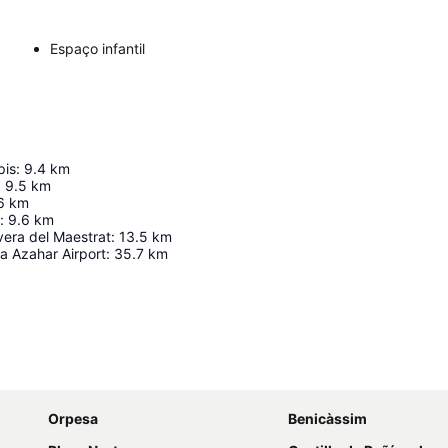
Espaço infantil
pis
:
9.4
km
:
9.5
km
6
km
:
9.6
km
vera del Maestrat
:
13.5
km
a Azahar Airport
:
35.7
km
Ampliar mapa
Orpesa
Benicàssim