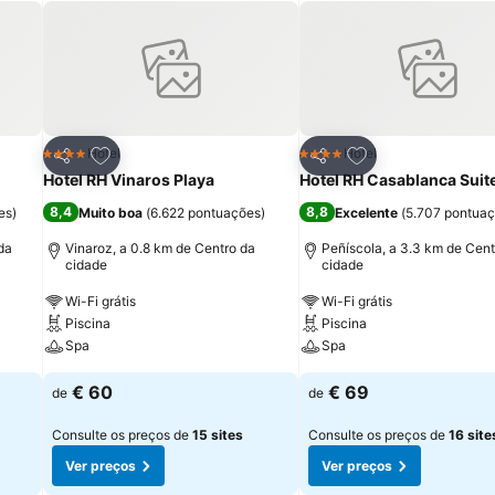
itos
Adicionar aos favoritos
Adicionar aos fav
Hotel
Hotel
4 Estrelas
4 Estrelas
Partilhar
Partilhar
Hotel RH Vinaros Playa
Hotel RH Casablanca Suit
8,4
8,8
es
)
Muito boa
(
6.622 pontuações
)
Excelente
(
5.707 pontua
da
Vinaroz, a 0.8 km de Centro da
Peñíscola, a 3.3 km de Cent
cidade
cidade
Wi-Fi grátis
Wi-Fi grátis
Piscina
Piscina
Spa
Spa
€ 60
€ 69
de
de
Consulte os preços de
15 sites
Consulte os preços de
16 site
Ver preços
Ver preços