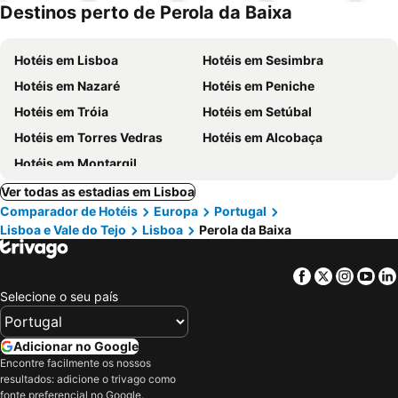
Destinos perto de Perola da Baixa
Hotéis em Lisboa
Hotéis em Sesimbra
Hotéis em Nazaré
Hotéis em Peniche
Hotéis em Tróia
Hotéis em Setúbal
Hotéis em Torres Vedras
Hotéis em Alcobaça
Hotéis em Montargil
Ver todas as estadias em Lisboa
Comparador de Hotéis
Europa
Portugal
Lisboa e Vale do Tejo
Lisboa
Perola da Baixa
Facebook
Twitter
Insta
Yo
Selecione o seu país
Adicionar no Google
Encontre facilmente os nossos
resultados: adicione o trivago como
fonte preferencial no Google.