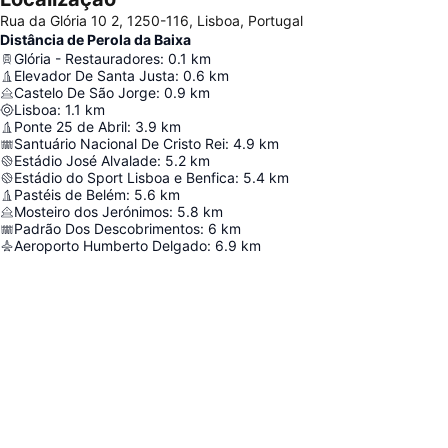
Rua da Glória 10 2, 1250-116, Lisboa, Portugal
Distância de Perola da Baixa
Glória - Restauradores
:
0.1
km
Elevador De Santa Justa
:
0.6
km
Castelo De São Jorge
:
0.9
km
Lisboa
:
1.1
km
Ponte 25 de Abril
:
3.9
km
Santuário Nacional De Cristo Rei
:
4.9
km
Estádio José Alvalade
:
5.2
km
Estádio do Sport Lisboa e Benfica
:
5.4
km
Pastéis de Belém
:
5.6
km
Mosteiro dos Jerónimos
:
5.8
km
Padrão Dos Descobrimentos
:
6
km
Aeroporto Humberto Delgado
:
6.9
km