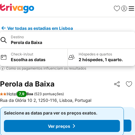
Favoritos
Iniciar
Me
Ver todas as estadias em Lisboa
Destino
Perola da Baixa
Check-in/out
Hóspedes e quartos
Escolha as datas
2 hóspedes, 1 quarto.
Como os pagamentos influenciam os resultados
Perola da Baixa
Partilhar
Ad
Hotel
7,9
Boa
(
523 pontuações
)
2 Estrelas
Rua da Glória 10 2, 1250-116, Lisboa, Portugal
Selecione as datas para ver os preços exatos.
Selecione as datas para ver os preços exatos.
Ver preços
Ver preços