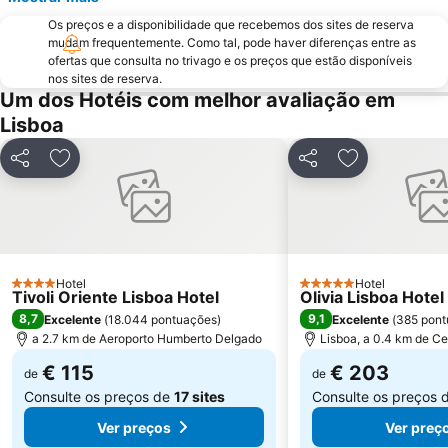
Praia Tróia Mar
Praia da Ericeira
Os preços e a disponibilidade que recebemos dos sites de reserva
Parque Natural da Arrabida
Campo Grande
mudam frequentemente. Como tal, pode haver diferenças entre as
Lagoa de Albufeira
do Ouro Sesimbra
ofertas que consulta no trivago e os preços que estão disponíveis
nos sites de reserva.
Tróia Beach
Alcântara
Um dos Hotéis com melhor avaliação em
Oceanário de Lisboa
Praia da Caparica
Lisboa
Chiado
Fundaçao Champalimaud
Partilhar
Adicionar aos favoritos
Partilhar
Adicionar aos
Alvalade
Praça do Rossio
Gare do Oriente
Centro Comercial Vasco da Gama
Centro Colombo
Estádio José Alvalade
Wonderland Lisboa
Algés Beach
Hotel
Hotel
4 Estrelas
Lumiar
Coliseu dos Recreios
5 Estrelas
Tivoli Oriente Lisboa Hotel
Olivia Lisboa Hote
8,7
9,1
Excelente
(
18.044 pontuações
)
Excelente
(
385 pont
Praia da Ribeira do Cavalo
Galapinhos Beach
a 2.7 km de Aeroporto Humberto Delgado
Lisboa, a 0.4 km de Ce
Praça do Comércio
Telheiras
€ 115
€ 203
de
de
Consulte os preços de
17 sites
Consulte os preços 
Ver preços
Ver preç