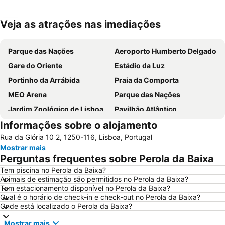
Veja as atrações nas imediações
Ampliar mapa
Parque das Nações
Aeroporto Humberto Delgado
Gare do Oriente
Estádio da Luz
Portinho da Arrábida
Praia da Comporta
MEO Arena
Parque das Nações
Jardim Zoológico de Lisboa
Pavilhão Atlântico
Informações sobre o alojamento
Passeio Marítimo de Algés
Benfica
Rua da Glória 10 2, 1250-116, Lisboa, Portugal
Baixa de Lisboa
Parque Eduardo VII
Mostrar mais
Praça de Touros de Campo Pequeno
Praia das Azenhas do Mar
Perguntas frequentes sobre Perola da Baixa
Estação de Caminhos de Ferro de Sete Rios
Belém
Tem piscina no Perola da Baixa?
Animais de estimação são permitidos no Perola da Baixa?
Avenida da Liberdade
da Figueirinha
Tem estacionamento disponível no Perola da Baixa?
Marquês de Pombal
Estádio do Restelo
Qual é o horário de check-in e check-out no Perola da Baixa?
Onde está localizado o Perola da Baixa?
Praia das Maçãs
Fonte da Telha
Mostrar mais