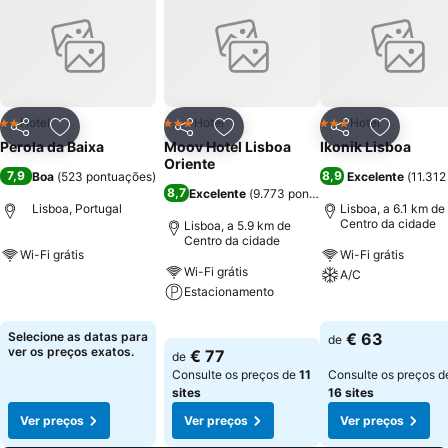
Hotel
Hotel
Hotel
2 Estrelas
3 Estrelas
3 Estrelas
Partilhar
Adicionar aos favoritos
Partilhar
Adicionar aos favoritos
Partilhar
Adicionar
Perola da Baixa
Moov Hotel Lisboa
Ikonik Lisboa
Oriente
7,9
8,9
Boa
(
523 pontuações
)
Excelente
(
11.312
8,7
Excelente
(
9.773 pontuações
)
Lisboa, Portugal
Lisboa, a 6.1 km de
Centro da cidade
Lisboa, a 5.9 km de
Centro da cidade
Wi-Fi grátis
Wi-Fi grátis
Wi-Fi grátis
A/C
Ver preços
Estacionamento
Ver preços
Ver preços
Selecione as datas para
€ 63
de
ver os preços exatos.
€ 77
de
Consulte os preços de
11
Consulte os preços d
sites
16 sites
Ver preços
Ver preços
Ver preços