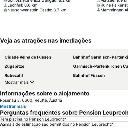
Schloss Hohenschwangau
:
8.2
km
Alatsee
:
9.9
k
Lechfall
:
8.6
km
Ruine Falkenst
Neuschwanstein Castle
:
8.7
km
Memmingen Ai
Veja as atrações nas imediações
Cidade Velha de Füssen
Bahnhof Garmisch-Partenkir
Zugspitze
Garmisch-Partenkirchen C
Rübezahl
Bahnhof Füssen
Mostrar mais
Informações sobre o alojamento
Rosenau 3, 6600, Reutte, Áustria
Mostrar mais
Perguntas frequentes sobre Pension Leuprech
Tem piscina no Pension Leuprecht?
Animais de estimação são permitidos no Pension Leuprecht?