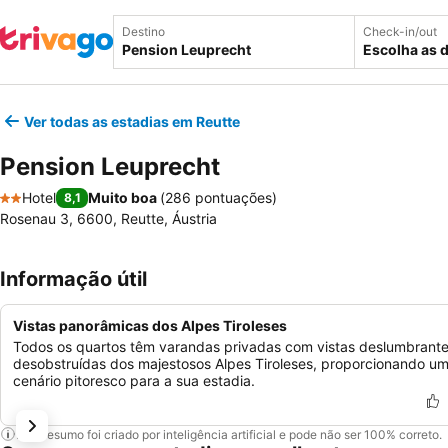
Destino
Check-in/out
Escolha as 
Ver todas as estadias em Reutte
Pension Leuprecht
Hotel
Muito boa
(
286 pontuações
)
8,1
2 Estrelas
Rosenau 3, 6600, Reutte, Áustria
Informação útil
Vistas panorâmicas dos Alpes Tiroleses
Todos os quartos têm varandas privadas com vistas deslumbrante
desobstruídas dos majestosos Alpes Tiroleses, proporcionando u
cenário pitoresco para a sua estadia.
Este resumo foi criado por inteligência artificial e pode não ser 100% correto.