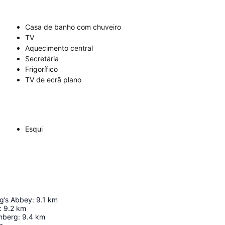
Casa de banho com chuveiro
TV
Aquecimento central
Secretária
Frigorífico
TV de ecrã plano
Esqui
g’s Abbey
:
9.1
km
:
9.2
km
chberg
:
9.4
km