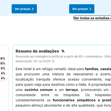
Ver preços
Ver preços
Ver todas as estadias
Resumo de avaliações
Resumido por inteligência artificial a partir de 60+ comentários · Últi
58
%
atualização: 30 Jul 2026
28
%
6
%
Este hotel é um refúgio versátil, ideal para
famílias
,
casai
4
%
que procuram uma mistura de relaxamento e aventu
4
%
localização tranquila oferece acesso conveniente, esp
para quem viaja para destinos como a Itália. A propriedad
uma
cozinha comum
e um
terraço
, promovendo um 
comunidade entre os hóspedes. Os hóspedes
consistentemente os
funcionários simpáticos e prest
pequeno-almoço abundante e de alta qualidade, que incl
e opções flexíveis de almoço. Para a melhor experiência