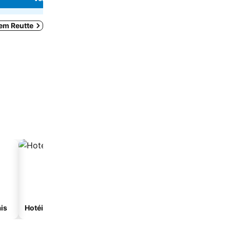
 em Reutte
is
Hotéis com spa
Hotéis com estacionam