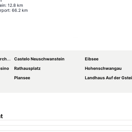
m
ein
:
12.8
km
rport
:
66.2
km
Ampliar mapa
chen
Castelo Neuschwanstein
Eibsee
asino
Rathausplatz
Hohenschwangau
Plansee
Landhaus Auf der Gste
t