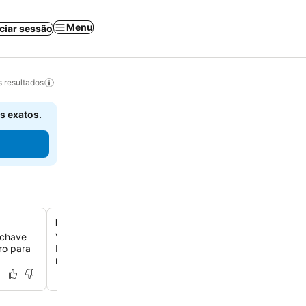
Menu
iciar sessão
 resultados
s exatos.
Perto do spa Alpentherme Ehrenberg
 chave
Você pode chegar facilmente ao complexo de spa Alpe
ro para
Ehrenberg, perfeito para uma experiência relaxante e
rejuvenescedora após um dia de exploração.