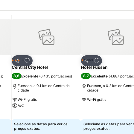
itos
Adicionar aos favoritos
Adicionar aos fav
Hotel
Hotel
3 Estrelas
1 Estrelas
Partilhar
Partilhar
Central City Hotel
Hotel Füssen
8,6
8,7
es
)
Excelente
(
6.435 pontuações
)
Excelente
(
4.887 pontua
a
Fuessen, a 0.1 km de Centro da
Fuessen, a 0.2 km de Centr
cidade
cidade
Wi-Fi grátis
Wi-Fi grátis
A/C
Ver preços
Ver preços
Selecione as datas para ver os
Selecione as datas para ver 
preços exatos.
preços exatos.