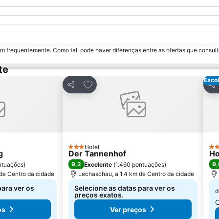
m frequentemente. Como tal, pode haver diferenças entre as ofertas que consult
te
Escol
avoritos
Adicionar aos favoritos
Partilhar
Par
Hotel
3 Estrelas
3 E
g
Der Tannenhof
Ho
9,2
9,
ntuações
)
Excelente
(
1.460 pontuações
)
 de Centro da cidade
Lechaschau, a 1.4 km de Centro da cidade
para ver os
Selecione as datas para ver os
d
preços exatos.
C
os
Ver preços