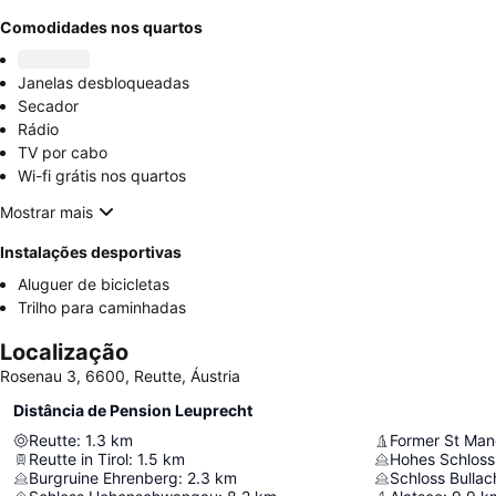
Comodidades nos quartos
Janelas desbloqueadas
Secador
Rádio
TV por cabo
Wi-fi grátis nos quartos
Mostrar mais
Instalações desportivas
Aluguer de bicicletas
Trilho para caminhadas
Localização
Rosenau 3, 6600, Reutte, Áustria
Distância de Pension Leuprecht
Reutte
:
1.3
km
Former St Man
Reutte in Tirol
:
1.5
km
Hohes Schloss
Burgruine Ehrenberg
:
2.3
km
Schloss Bulla