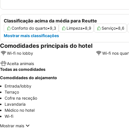
Classificação acima da média para Reutte
Conforto do quarto
•
9,3
Limpeza
•
8,9
Serviço
•
8,6
Mostrar mais classificações
Comodidades principais do hotel
Wi-fi no lobby
Wi-fi nos quar
Aceita animais
Todas as comodidades
Comodidades do alojamento
Entrada/lobby
Terraço
Cofre na receção
Lavandaria
Médico no hotel
Wi-fi
Mostrar mais