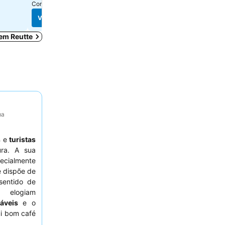
Consulte os preços de
7 sites
Consulte os preços de
9 si
Ver preços
Ver preços
 em Reutte
ma
s
e
turistas
ra. A sua
ecialmente
e dispõe de
sentido de
 elogiam
áveis
e o
ui bom café
, considere