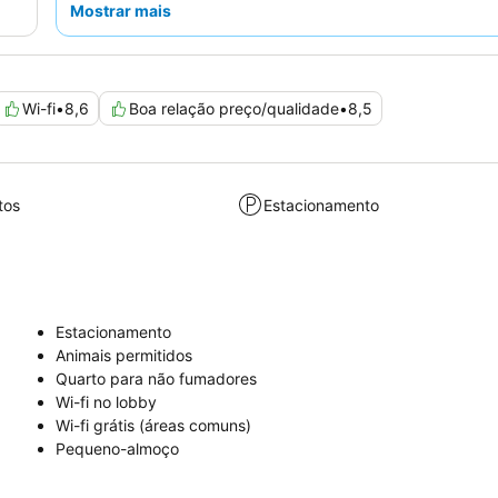
Mostrar mais
reservar um
quarto familiar
pela sua generosa área e conf
Wi-fi
•
8,6
Boa relação preço/qualidade
•
8,5
tos
Estacionamento
Estacionamento
Animais permitidos
Quarto para não fumadores
Wi-fi no lobby
Wi-fi grátis (áreas comuns)
Pequeno-almoço