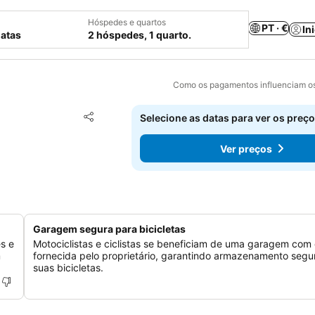
Hóspedes e quartos
PT · €
In
datas
2 hóspedes, 1 quarto.
Como os pagamentos influenciam os
Adicionar aos favoritos
Selecione as datas para ver os preço
Partilhar
Ver preços
Garagem segura para bicicletas
s e
Motociclistas e ciclistas se beneficiam de uma garagem com
m
fornecida pelo proprietário, garantindo armazenamento segu
suas bicicletas.