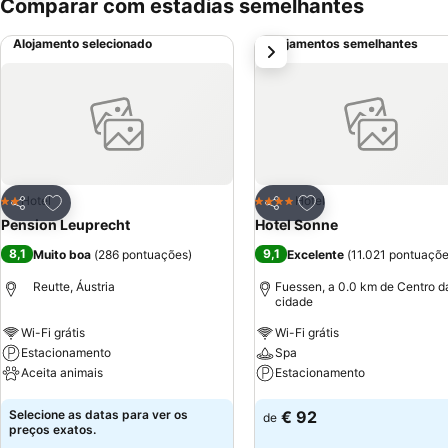
Comparar com estadias semelhantes
Alojamento selecionado
Alojamentos semelhantes
próximo
Adicionar aos favoritos
Adicionar aos favor
Hotel
Hotel
2 Estrelas
4 Estrelas
Partilhar
Partilhar
Pension Leuprecht
Hotel Sonne
8,1
9,1
Muito boa
(
286 pontuações
)
Excelente
(
11.021 pontuaçõ
Reutte, Áustria
Fuessen, a 0.0 km de Centro d
cidade
Wi-Fi grátis
Wi-Fi grátis
Estacionamento
Spa
Aceita animais
Estacionamento
Ver preços
Ver preços
Selecione as datas para ver os
€ 92
de
preços exatos.