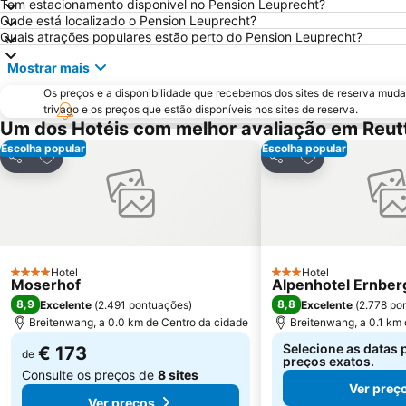
Tem estacionamento disponível no Pension Leuprecht?
Onde está localizado o Pension Leuprecht?
Quais atrações populares estão perto do Pension Leuprecht?
Mostrar mais
Os preços e a disponibilidade que recebemos dos sites de reserva muda
trivago e os preços que estão disponíveis nos sites de reserva.
Um dos Hotéis com melhor avaliação em Reut
Escolha popular
Escolha popular
Adicionar aos favoritos
Adicionar aos f
Partilhar
Partilhar
Hotel
Hotel
4 Estrelas
3 Estrelas
Moserhof
Alpenhotel Ernber
8,9
8,8
Excelente
(
2.491 pontuações
)
Excelente
(
2.778 po
Breitenwang, a 0.0 km de Centro da cidade
Breitenwang, a 0.1 km
Selecione as datas 
€ 173
de
preços exatos.
Consulte os preços de
8 sites
Ver preç
Ver preços